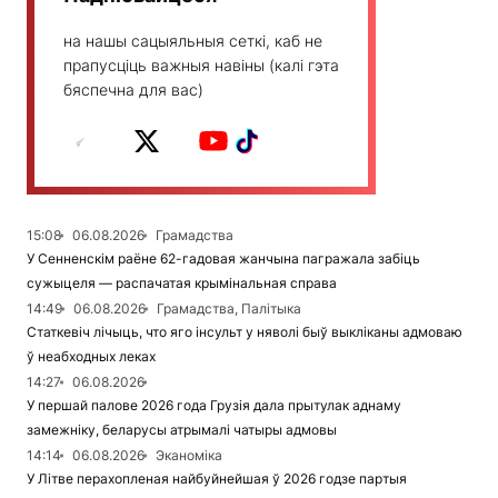
на нашы сацыяльныя сеткі, каб не
прапусціць важныя навіны (калі гэта
бяспечна для вас)
15:08
06.08.2026
Грамадства
У Сенненскім раёне 62-гадовая жанчына пагражала забіць
сужыцеля — распачатая крымінальная справа
14:49
06.08.2026
Грамадства, Палітыка
Статкевіч лічыць, что яго інсульт у няволі быў выкліканы адмоваю
ў неабходных леках
14:27
06.08.2026
У першай палове 2026 года Грузія дала прытулак аднаму
замежніку, беларусы атрымалі чатыры адмовы
14:14
06.08.2026
Эканоміка
У Літве перахопленая найбуйнейшая ў 2026 годзе партыя