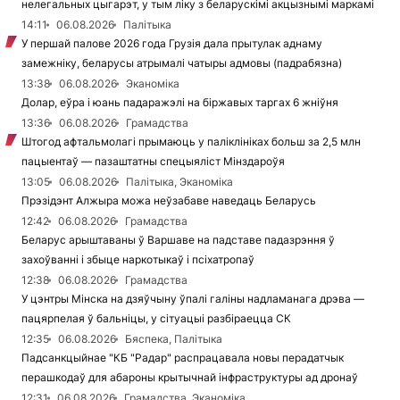
нелегальных цыгарэт, у тым ліку з беларускімі акцызнымі маркамі
14:11
06.08.2026
Палітыка
У першай палове 2026 года Грузія дала прытулак аднаму
замежніку, беларусы атрымалі чатыры адмовы (падрабязна)
13:38
06.08.2026
Эканоміка
Долар, еўра і юань падаражэлі на біржавых таргах 6 жніўня
13:36
06.08.2026
Грамадства
Штогод афтальмолагі прымаюць у паліклініках больш за 2,5 млн
пацыентаў — пазаштатны спецыяліст Мінздароўя
13:05
06.08.2026
Палітыка, Эканоміка
Прэзідэнт Алжыра можа неўзабаве наведаць Беларусь
12:42
06.08.2026
Грамадства
Беларус арыштаваны ў Варшаве на падставе падазрэння ў
захоўванні і збыце наркотыкаў і псіхатропаў
12:38
06.08.2026
Грамадства
У цэнтры Мінска на дзяўчыну ўпалі галіны надламанага дрэва —
пацярпелая ў бальніцы, у сітуацыі разбіраецца СК
12:35
06.08.2026
Бяспека, Палітыка
Падсанкцыйнае "КБ "Радар" распрацавала новы перадатчык
перашкодаў для абароны крытычнай інфраструктуры ад дронаў
12:31
06.08.2026
Грамадства, Эканоміка