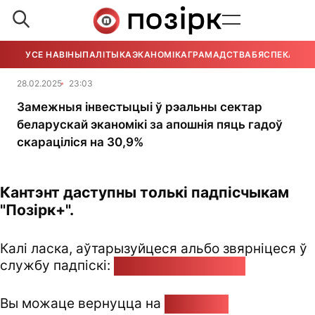
УСЕ НАВІНЫ
ПАЛІТЫКА
ЭКАНОМІКА
ГРАМАДСТВА
БЯСПЕКА
УСЕ
28.02.2025
23:03
Замежныя інвестыцыі ў рэальны сектар
беларускай эканомікі за апошнія пяць гадоў
скараціліся на 30,9%
Кантэнт даступны толькі падпісчыкам
"Позірк+".
Калі ласка, аўтарызуйцеся альбо звярніцеся ў
службу падпіскі:
pozirk@pozirk.online
Вы можаце вернуцца на
Галоўную