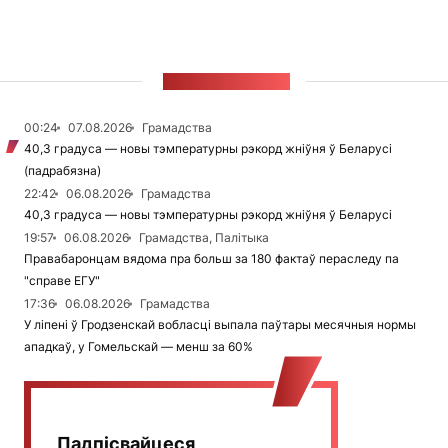
СТУЖКА НАВІН
00:24
07.08.2026
Грамадства
40,3 градуса — новы тэмпературны рэкорд жніўня ў Беларусі
(падрабязна)
22:42
06.08.2026
Грамадства
40,3 градуса — новы тэмпературны рэкорд жніўня ў Беларусі
19:57
06.08.2026
Грамадства, Палітыка
Правабаронцам вядома пра больш за 180 фактаў пераследу па
"справе ЕГУ"
17:36
06.08.2026
Грамадства
У ліпені ў Гродзенскай вобласці выпала паўтары месячныя нормы
ападкаў, у Гомельскай — менш за 60%
Падпісвайцеся