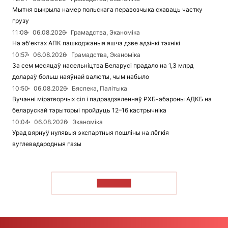
Мытня выкрыла намер польскага перавозчыка схаваць частку
грузу
11:08
06.08.2026
Грамадства, Эканоміка
На аб'ектах АПК пашкоджаныя яшчэ дзве адзінкі тэхнікі
10:57
06.08.2026
Грамадства, Эканоміка
За сем месяцаў насельніцтва Беларусі прадало на 1,3 млрд
долараў больш наяўнай валюты, чым набыло
10:50
06.08.2026
Бяспека, Палітыка
Вучэнні міратворчых сіл і падраздзяленняў РХБ-абароны АДКБ на
беларускай тэрыторыі пройдуць 12–16 кастрычніка
10:04
06.08.2026
Эканоміка
Урад вярнуў нулявыя экспартныя пошліны на лёгкія
вуглевадародныя газы
ЧЫТАЦЬ