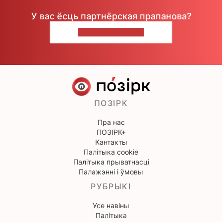
У вас ёсць партнёрская прапанова?
НАПІШЫЦЕ НАМ
ПОЗІРК
Пра нас
ПОЗІРК+
Кантакты
Палітыка cookie
Палітыка прыватнасці
Палажэнні і ўмовы
РУБРЫКІ
Усе навіны
Палітыка