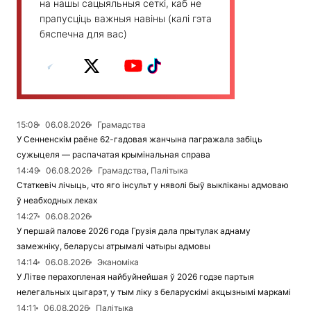
на нашы сацыяльныя сеткі, каб не
прапусціць важныя навіны (калі гэта
бяспечна для вас)
15:08
06.08.2026
Грамадства
У Сенненскім раёне 62-гадовая жанчына пагражала забіць
сужыцеля — распачатая крымінальная справа
14:49
06.08.2026
Грамадства, Палітыка
Статкевіч лічыць, что яго інсульт у няволі быў выкліканы адмоваю
ў неабходных леках
14:27
06.08.2026
У першай палове 2026 года Грузія дала прытулак аднаму
замежніку, беларусы атрымалі чатыры адмовы
14:14
06.08.2026
Эканоміка
У Літве перахопленая найбуйнейшая ў 2026 годзе партыя
нелегальных цыгарэт, у тым ліку з беларускімі акцызнымі маркамі
14:11
06.08.2026
Палітыка