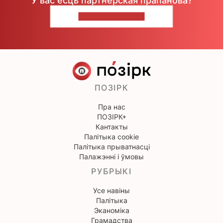
У вас ёсць партнёрская прапанова?
НАПІШЫЦЕ НАМ
ПОЗІРК
Пра нас
ПОЗІРК+
Кантакты
Палітыка cookie
Палітыка прыватнасці
Палажэнні і ўмовы
РУБРЫКІ
Усе навіны
Палітыка
Эканоміка
Грамадства