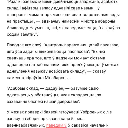
“Разлікі баявых машын дзейнічаюць зладжана, асабісты
склад і афіцэры запасу аднавілі свае навыкі і ў
цяперашні момант прымяняюць свае тэарэтычныя веды
на практыцы”, — адзначыў намеснік міністра абароны
Аляксандр Науменка, які, як паведамляецца, “назіраў за
ходам занятку”.
Паводле яго слоў, “кантроль паражэння цэляў паказвае,
што ўсе задачы выконваюцца паспяхова”. “Вынікі
сведчаць пра тое, што ў дадзены момант сістэма
адпавядае патрабаванням, якія прад’яўляюцца ў межах
аднаўлення навыкаў асабовага складу”, — сказаў
намеснік кіраўніка Мінабароны.
“Асабовы склад, — дадаў ён, — разумее сваю
адказнасць у абстаноўцы, якая складаецца, за
захаванне бяспекі нашай дзяржавы”.
У межах праверкі баявой гатоўнасці Узброеных сіл з
запасу на зборы прызвана каля 5 тыс.
ваеннаабавязаных,
паведаміў
5 сакавіка начальнік