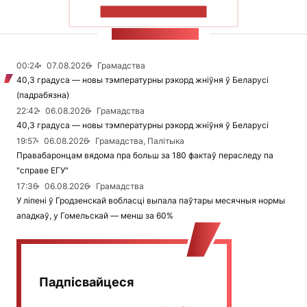
ПАКАЗАЦЬ БОЛЬШ
СТУЖКА НАВІН
00:24
07.08.2026
Грамадства
40,3 градуса — новы тэмпературны рэкорд жніўня ў Беларусі
(падрабязна)
22:42
06.08.2026
Грамадства
40,3 градуса — новы тэмпературны рэкорд жніўня ў Беларусі
19:57
06.08.2026
Грамадства, Палітыка
Правабаронцам вядома пра больш за 180 фактаў пераследу па
"справе ЕГУ"
17:36
06.08.2026
Грамадства
У ліпені ў Гродзенскай вобласці выпала паўтары месячныя нормы
ападкаў, у Гомельскай — менш за 60%
Падпісвайцеся