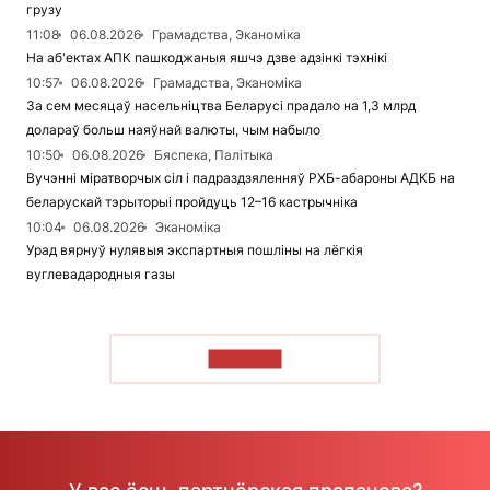
грузу
11:08
06.08.2026
Грамадства, Эканоміка
На аб'ектах АПК пашкоджаныя яшчэ дзве адзінкі тэхнікі
10:57
06.08.2026
Грамадства, Эканоміка
За сем месяцаў насельніцтва Беларусі прадало на 1,3 млрд
долараў больш наяўнай валюты, чым набыло
10:50
06.08.2026
Бяспека, Палітыка
Вучэнні міратворчых сіл і падраздзяленняў РХБ-абароны АДКБ на
беларускай тэрыторыі пройдуць 12–16 кастрычніка
10:04
06.08.2026
Эканоміка
Урад вярнуў нулявыя экспартныя пошліны на лёгкія
вуглевадародныя газы
ЧЫТАЦЬ