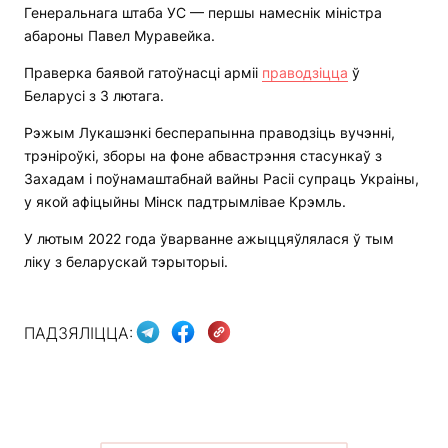
Генеральнага штаба УС — першы намеснік міністра
абароны Павел Муравейка.
Праверка баявой гатоўнасці арміі
праводзіцца
ў
Беларусі з 3 лютага.
Рэжым Лукашэнкі бесперапынна праводзіць вучэнні,
трэніроўкі, зборы на фоне абвастрэння стасункаў з
Захадам і поўнамаштабнай вайны Расіі супраць Украіны,
у якой афіцыйны Мінск падтрымлівае Крэмль.
У лютым 2022 года ўварванне ажыццяўлялася ў тым
ліку з беларускай тэрыторыі.
ПАДЗЯЛІЦЦА: