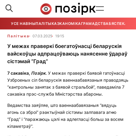
УСЕ НАВІНЫ
ПАЛІТЫКА
ЭКАНОМІКА
ГРАМАДСТВА
БЯСПЕКА
УСЕ
Палітыка
07.03.2025
19:15
У межах праверкі боегатоўнасці беларускія
вайскоўцы адпрацоўваюць нанясенне ўдараў
сістэмай “Град”
7 сакавіка,
Позірк
.
У межах праверкі баявой гатоўнасці
Узброеных сіл беларускія ваеннаабавязаныя праводзяць
“кантрольны занятак з баявой стральбой”, паведаміла 7
сакавіка прэс-служба Міністэрства абароны.
Ведамства заяўляе, што ваеннаабавязаныя “вядуць
агонь са зброі” рэактыўнай сістэмы залпавага агню
“Град” і “паражаюць цэлі на адлегласці больш за восем
кіламетраў”.