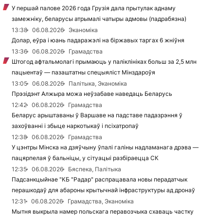
У першай палове 2026 года Грузія дала прытулак аднаму
замежніку, беларусы атрымалі чатыры адмовы (падрабязна)
13:38
06.08.2026
Эканоміка
Долар, еўра і юань падаражэлі на біржавых таргах 6 жніўня
13:36
06.08.2026
Грамадства
Штогод афтальмолагі прымаюць у паліклініках больш за 2,5 млн
пацыентаў — пазаштатны спецыяліст Мінздароўя
13:05
06.08.2026
Палітыка, Эканоміка
Прэзідэнт Алжыра можа неўзабаве наведаць Беларусь
12:42
06.08.2026
Грамадства
Беларус арыштаваны ў Варшаве на падставе падазрэння ў
захоўванні і збыце наркотыкаў і псіхатропаў
12:38
06.08.2026
Грамадства
У цэнтры Мінска на дзяўчыну ўпалі галіны надламанага дрэва —
пацярпелая ў бальніцы, у сітуацыі разбіраецца СК
12:35
06.08.2026
Бяспека, Палітыка
Падсанкцыйнае "КБ "Радар" распрацавала новы перадатчык
перашкодаў для абароны крытычнай інфраструктуры ад дронаў
12:31
06.08.2026
Грамадства, Эканоміка
Мытня выкрыла намер польскага перавозчыка схаваць частку