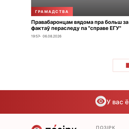
ГРАМАДСТВА
Правабаронцам вядома пра больш за
фактаў пераследу па "справе ЕГУ"
19:57
06.08.2026
У вас 
ПОЗІРК