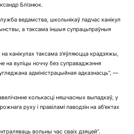
ксандр Блізнюк.
служба ведамства, школьнікаў падчас канікул
ачынствы, а таксама іншыя супрацьпраўныя
на канікулах таксама з’яўляюцца крадзяжы,
не на вуліцы ноччу без суправаджэння
дугледжана адміністрацыйная адказнасць”, —
павелічэнне колькасці няшчасных выпадкаў, у
рожнага руху і правіламі паводзін на аб’ектах
нтраляваць вольны час сваіх дзяцей”.