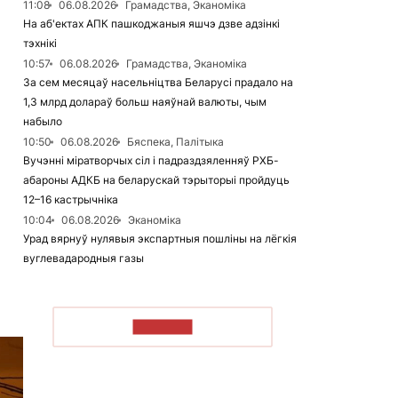
11:08
06.08.2026
Грамадства, Эканоміка
На аб'ектах АПК пашкоджаныя яшчэ дзве адзінкі
тэхнікі
10:57
06.08.2026
Грамадства, Эканоміка
За сем месяцаў насельніцтва Беларусі прадало на
1,3 млрд долараў больш наяўнай валюты, чым
набыло
10:50
06.08.2026
Бяспека, Палітыка
Вучэнні міратворчых сіл і падраздзяленняў РХБ-
абароны АДКБ на беларускай тэрыторыі пройдуць
12–16 кастрычніка
10:04
06.08.2026
Эканоміка
Урад вярнуў нулявыя экспартныя пошліны на лёгкія
вуглевадародныя газы
ЧЫТАЦЬ