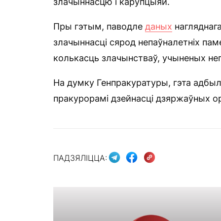
злачыннасцю і карупцыяй.
Пры гэтым, паводле
даных
нагляднага
злачыннасці сярод непаўналетніх пам
колькасць злачынстваў, учыненых не
На думку Генпракуратуры, гэта адбы
пракурорамі дзейнасці дзяржаўных ор
ПАДЗЯЛІЦЦА: