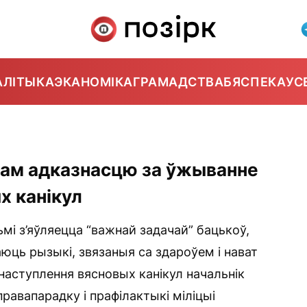
АЛІТЫКА
ЭКАНОМІКА
ГРАМАДСТВА
БЯСПЕКА
УС
кам адказнасцю за ўжыванне
х канікул
мі з’яўляецца “важнай задачай” бацькоў,
юць рызыкі, звязаныя са здароўем і нават
наступлення вясновых канікул начальнік
равапарадку і прафілактыкі міліцыі