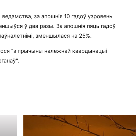
 ведамства, за апошнія 10 гадоў узровень
еншыўся ў два разы. За апошнія пяць гадоў
паўналетнімі, зменшылася на 25%.
лося “з прычыны належнай каардынацыі
ганаў”.