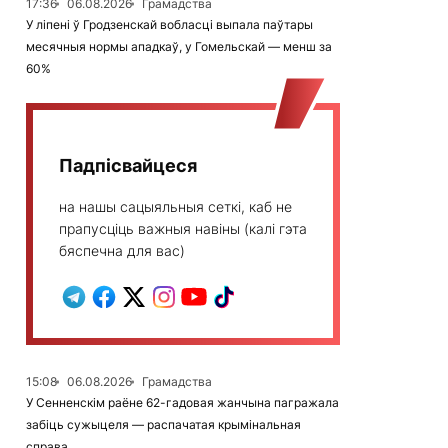
17:36
06.08.2026
Грамадства
У ліпені ў Гродзенскай вобласці выпала паўтары
месячныя нормы ападкаў, у Гомельскай — менш за
60%
Падпісвайцеся
на нашы сацыяльныя сеткі, каб не
прапусціць важныя навіны (калі гэта
бяспечна для вас)
15:08
06.08.2026
Грамадства
У Сенненскім раёне 62-гадовая жанчына пагражала
забіць сужыцеля — распачатая крымінальная
справа