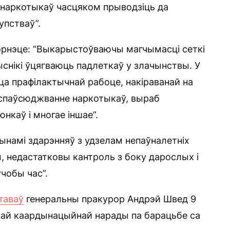
 наркотыкаў часцяком прыводзіць да
упстваў”.
нтэрнэце: “Выкарыстоўваючы магчымасці сеткі
снікі ўцягваюць падлеткаў у злачынствы. У
цца прафілактычнай рабоце, накіраванай на
аспаўсюджванне наркотыкаў, выраб
нкаў і многае іншае”.
ынамі здарэнняў з удзелам непаўналетніх
, недастатковы кантроль з боку дарослых і
чобы час”.
таваў
генеральны пракурор Андрэй Швед 9
скай каардынацыйнай нарады па барацьбе са