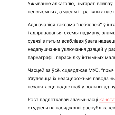
Ужыванне алкаголю, цыгарэт, вейпаў,
непрыемных, а часам і трагічных наст
Адзначаліся таксама “небяспекі” ў і
і адпрацаваныя схемы падману, зламы
сувязі з гэтым асаблівая ўвага надае
недапушчэнне ўключэння дзяцей у р
парнаграфіі, перасылку інтымных малю
Часцей за ўсё, сцвярджае МУС, “прыч
з’яўляецца іх неасцярожныя паводзіны
незанятасць падлеткаў у вольны ад ву
Рост падлеткавай злачыннасці
канста
студзеня на пасяджэнні рэспублікан