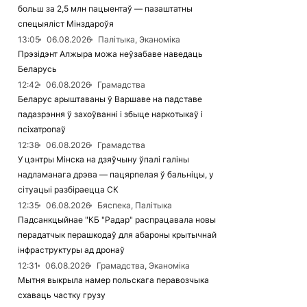
больш за 2,5 млн пацыентаў — пазаштатны
спецыяліст Мінздароўя
13:05
06.08.2026
Палітыка, Эканоміка
Прэзідэнт Алжыра можа неўзабаве наведаць
Беларусь
12:42
06.08.2026
Грамадства
Беларус арыштаваны ў Варшаве на падставе
падазрэння ў захоўванні і збыце наркотыкаў і
псіхатропаў
12:38
06.08.2026
Грамадства
У цэнтры Мінска на дзяўчыну ўпалі галіны
надламанага дрэва — пацярпелая ў бальніцы, у
сітуацыі разбіраецца СК
12:35
06.08.2026
Бяспека, Палітыка
Падсанкцыйнае "КБ "Радар" распрацавала новы
перадатчык перашкодаў для абароны крытычнай
інфраструктуры ад дронаў
12:31
06.08.2026
Грамадства, Эканоміка
Мытня выкрыла намер польскага перавозчыка
схаваць частку грузу