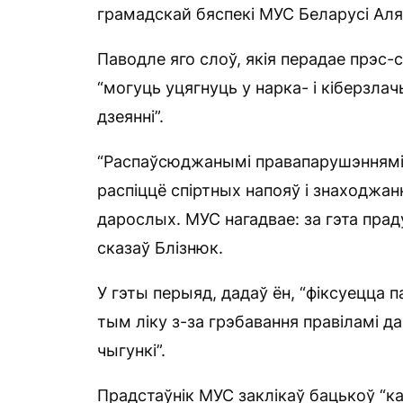
грамадскай бяспекі МУС Беларусі Аля
Паводле яго слоў, якія перадае прэс-
“могуць уцягнуць у нарка- і кіберзл
дзеянні”.
“Распаўсюджанымі правапарушэннямі 
распіццё спіртных напояў і знаходжан
дарослых. МУС нагадвае: за гэта пра
сказаў Блізнюк.
У гэты перыяд, дадаў ён, “фіксуецца 
тым ліку з-за грэбавання правіламі да
чыгункі”.
Прадстаўнік МУС заклікаў бацькоў “ка