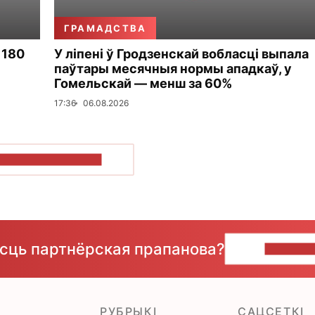
ГРАМАДСТВА
 180
У ліпені ў Гродзенскай вобласці выпала
паўтары месячныя нормы ападкаў, у
Гомельскай — менш за 60%
17:36
06.08.2026
ПАКАЗАЦЬ БОЛЬШ
ёсць партнёрская прапанова?
НАПІШЫ
РУБРЫКІ
САЦСЕТКІ