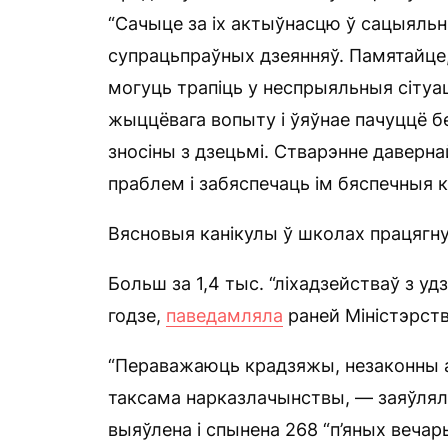
“Сачыце за іх актыўнасцю ў сацыяль
супрацьпраўных дзеянняў. Памятайце,
могуць трапіць у неспрыяльныя сітуац
жыццёвага вопыту і ўяўнае пачуццё 
зносіны з дзецьмі. Стварэнне даверн
праблем і забяспечаць ім бяспечныя к
Вясновыя канікулы ў школах працягну
Больш за 1,4 тыс. “ліхадзействаў з уд
годзе,
паведамляла
раней Міністэрств
“Пераважаюць крадзяжы, незаконны а
таксама нарказлачынствы, — заяўляла
выяўлена і спынена 268 “п’яных вечары