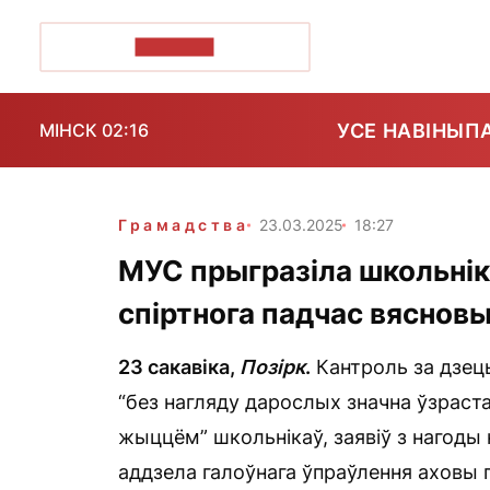
ПОЗІРК+
УСЕ НАВІНЫ
П
МІНСК 02:16
Грамадства
23.03.2025
18:27
МУС прыгразіла школьні
спіртнога падчас вясновы
23 сакавіка,
Позірк
.
Кантроль за дзець
“без нагляду дарослых значна ўзраста
жыццём” школьнікаў, заявіў з нагоды 
аддзела галоўнага ўпраўлення аховы п