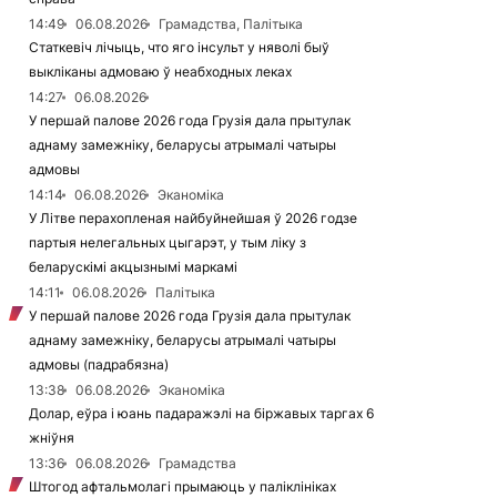
14:49
06.08.2026
Грамадства, Палітыка
Статкевіч лічыць, что яго інсульт у няволі быў
выкліканы адмоваю ў неабходных леках
14:27
06.08.2026
У першай палове 2026 года Грузія дала прытулак
аднаму замежніку, беларусы атрымалі чатыры
адмовы
14:14
06.08.2026
Эканоміка
У Літве перахопленая найбуйнейшая ў 2026 годзе
партыя нелегальных цыгарэт, у тым ліку з
беларускімі акцызнымі маркамі
14:11
06.08.2026
Палітыка
У першай палове 2026 года Грузія дала прытулак
аднаму замежніку, беларусы атрымалі чатыры
адмовы (падрабязна)
13:38
06.08.2026
Эканоміка
Долар, еўра і юань падаражэлі на біржавых таргах 6
жніўня
13:36
06.08.2026
Грамадства
Штогод афтальмолагі прымаюць у паліклініках