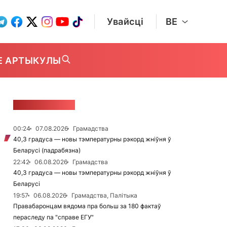
Увайсці
BE
Е АРТЫКУЛЫ
СТУЖКА НАВІН
00:24
07.08.2026
Грамадства
40,3 градуса — новы тэмпературны рэкорд жніўня ў
Беларусі (падрабязна)
22:42
06.08.2026
Грамадства
40,3 градуса — новы тэмпературны рэкорд жніўня ў
Беларусі
19:57
06.08.2026
Грамадства, Палітыка
Правабаронцам вядома пра больш за 180 фактаў
пераследу па "справе ЕГУ"