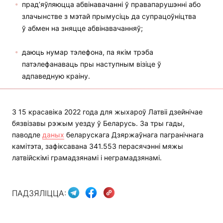
прад’яўляюцца абвінавачанні ў правапарушэнні або
злачынстве з мэтай прымусіць да супрацоўніцтва
ў абмен на зняцце абвінавачанняў;
даюць нумар тэлефона, па якім трэба
патэлефанаваць пры наступным візіце ў
адпаведную краіну.
З 15 красавіка 2022 года для жыхароў Латвіі дзейнічае
бязвізавы рэжым уезду ў Беларусь. За тры гады,
паводле
даных
беларускага Дзяржаўнага пагранічнага
камітэта, зафіксавана 341.553 перасячэнні мяжы
латвійскімі грамадзянамі і неграмадзянамі.
ПАДЗЯЛІЦЦА: