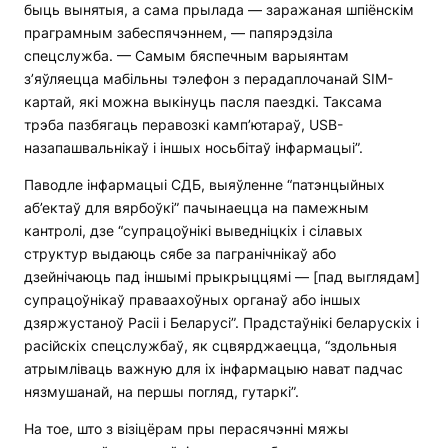
быць вынятыя, а сама прылада — заражаная шпіёнскім
праграмным забеспячэннем, — папярэдзіла
спецслужба. — Самым бяспечным варыянтам
з’яўляецца мабільны тэлефон з перадаплочанай SIM-
картай, які можна выкінуць пасля паездкі. Таксама
трэба пазбягаць перавозкі камп’ютараў, USB-
назапашвальнікаў і іншых носьбітаў інфармацыі”.
Паводле інфармацыі СДБ, выяўленне “патэнцыйных
аб’ектаў для вярбоўкі” пачынаецца на памежным
кантролі, дзе “супрацоўнікі выведніцкіх і сілавых
структур выдаюць сябе за пагранічнікаў або
дзейнічаюць пад іншымі прыкрыццямі — [пад выглядам]
супрацоўнікаў праваахоўных органаў або іншых
дзяржустаноў Расіі і Беларусі”. Прадстаўнікі беларускіх і
расійскіх спецслужбаў, як сцвярджаецца, “здольныя
атрымліваць важную для іх інфармацыю нават падчас
нязмушанай, на першы погляд, гутаркі”.
На тое, што з візіцёрам пры перасячэнні мяжы