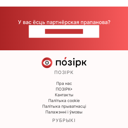
У вас ёсць партнёрская прапанова?
НАПІШЫЦЕ НАМ
ПОЗІРК
Пра нас
ПОЗІРК+
Кантакты
Палітыка cookie
Палітыка прыватнасці
Палажэнні і ўмовы
РУБРЫКІ