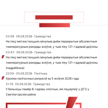
ПАКАЗАЦЬ БОЛЬШ
СТУЖКА НАВІН
03:59
06.08.2026
Грамадства
На пяці метэастанцыях мінулым днём перакрытыя абсалютныя
тэмпературныя рэкорды жніўня, у тым ліку 121-гадовай даўніны
03:47
06.08.2026
Грамадства
На пяці метэастанцыях мінулым днём перакрытыя абсалютныя
тэмпературныя рэкорды жніўня, у тым ліку 121-гадовай даўніны
(падрабязна)
22:00
05.08.2026
Палітыка
Хроніка палітычных рэпрэсій за 5 жніўня 2026 года
21:15
05.08.2026
Грамадства
У бальніцы памёр 8-гадовы хлопчык, які пацярпеў у ДТЗ у
Светлагорскім раёне