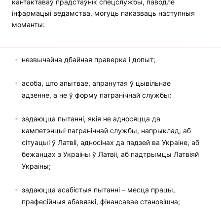
кантактаваў прадстаўнік спецслужбы, паводле
інфармацыі ведамства, могуць паказваць наступныя
моманты:
незвычайна дбайная праверка і допыт;
асоба, што апытвае, апранутая ў цывільнае
адзенне, а не ў форму пагранічнай службы;
задаюцца пытанні, якія не адносяцца да
кампетэнцыі пагранічнай службы, напрыклад, аб
сітуацыі ў Латвіі, адносінах да падзей ва Украіне, аб
бежанцах з Украіны ў Латвіі, аб падтрымцы Латвіяй
Украіны;
задаюцца асабістыя пытанні – месца працы,
прафесійныя абавязкі, фінансавае становішча;