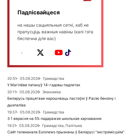
Падпісвайцеся
на нашы сацыяльныя сеткі, каб не
прапусціць важныя навіны (калі гэта
бяспечна для вас)
20:51
05.08.2026
Грамадства
У Магілёве патануў 14-гадовы падлетак
20:11
05.08.2026
Эканоміка
Беларусь працягвае нарошчваць пастаўкі ў Расію бензіну і
дызпаліва
19:37
05.08.2026
Грамадства
З 1 верасня на 5% падаражэе школьнае харчаванне
19:21
05.08.2026
Грамадства, Палітыка
Сайт тэлеканала Euronews прызнаны ў Беларусі "экстрэмісцкім"