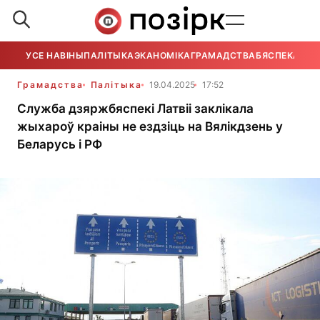
УСЕ НАВІНЫ
ПАЛІТЫКА
ЭКАНОМІКА
ГРАМАДСТВА
БЯСПЕКА
УСЕ
Грамадства
Палітыка
19.04.2025
17:52
Служба дзяржбяспекі Латвіі заклікала
жыхароў краіны не ездзіць на Вялікдзень у
Беларусь і РФ