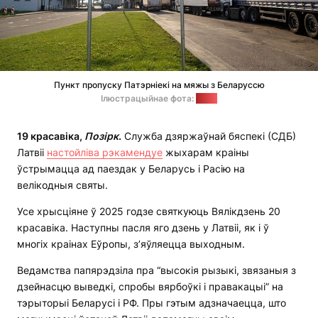
Пункт пропуску Патэрніекі на мяжы з Беларуссю
Ілюстрацыйнае фота:
vni.lv
19 красавіка,
Позірк
.
Служба дзяржаўнай бяспекі (СДБ)
Латвіі
настойліва рэкамендуе
жыхарам краіны
ўстрымацца ад паездак у Беларусь і Расію на
велікодныя святы.
Усе хрысціяне ў 2025 годзе святкуюць Вялікдзень 20
красавіка. Наступны пасля яго дзень у Латвіі, як і ў
многіх краінах Еўропы, з’яўляецца выходным.
Ведамства папярэдзіла пра “высокія рызыкі, звязаныя з
дзейнасцю выведкі, спробы вярбоўкі і правакацыі” на
тэрыторыі Беларусі і РФ. Пры гэтым адзначаецца, што