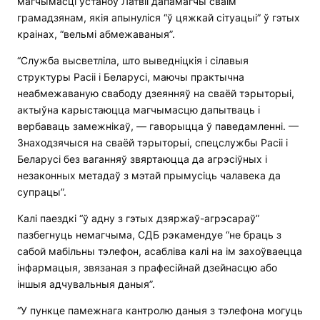
магчымасці ўстаноў Латвіі дапамагчы сваім
грамадзянам, якія апынуліся “ў цяжкай сітуацыі” ў гэтых
краінах, “вельмі абмежаваныя”.
“Служба высветліла, што выведніцкія і сілавыя
структуры Расіі і Беларусі, маючы практычна
неабмежаваную свабоду дзеянняў на сваёй тэрыторыі,
актыўна карыстаюцца магчымасцю дапытваць і
вербаваць замежнікаў, — гаворыцца ў паведамленні. —
Знаходзячыся на сваёй тэрыторыі, спецслужбы Расіі і
Беларусі без ваганняў звяртаюцца да агрэсіўных і
незаконных метадаў з мэтай прымусіць чалавека да
супрацы”.
Калі паездкі “ў адну з гэтых дзяржаў-агрэсараў”
пазбегнуць немагчыма, СДБ рэкамендуе “не браць з
сабой мабільны тэлефон, асабліва калі на ім захоўваецца
інфармацыя, звязаная з прафесійнай дзейнасцю або
іншыя адчувальныя даныя”.
“У пункце памежнага кантролю даныя з тэлефона могуць