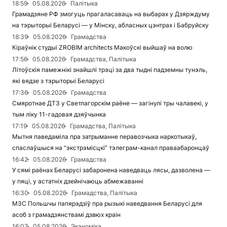
18:59
05.08.2026
Палітыка
Грамадзяне РФ змогуць прагаласаваць на выбарах у Дзярждуму
на тэрыторыі Беларусі — у Мінску, абласных цэнтрах і Бабруйску
18:39
05.08.2026
Грамадства
Кіраўнік студыі ZROBIM architects Макоўскі выйшаў на волю
17:56
05.08.2026
Грамадства, Палітыка
Літоўскія памежнікі знайшлі трэці за два тыдні падземны тунэль,
які вядзе з тэрыторыі Беларусі
17:36
05.08.2026
Грамадства
Смяротнае ДТЗ у Светлагорскім раёне — загінулі тры чалавекі, у
тым ліку 11-гадовая дзяўчынка
17:19
05.08.2026
Грамадства, Палітыка
Мытня паведаміла пра затрыманне перавозчыка наркотыкаў,
спаслаўшыся на “экстрэмісцкі” тэлеграм-канал праваабаронцаў
16:42
05.08.2026
Грамадства
У сямі раёнах Беларусі забаронена наведваць лясы, дазволена —
у пяці, у астатніх дзейнічаюць абмежаванні
16:30
05.08.2026
Грамадства, Палітыка
МЗС Польшчы папярэдзіў пра рызыкі наведвання Беларусі для
асоб з грамадзянствамі дзвюх краін
16:07
05.08.2026
Эканоміка