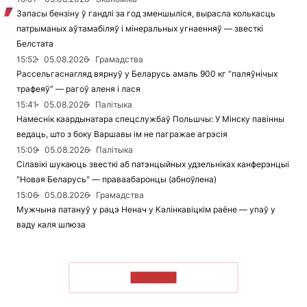
Запасы бензіну ў гандлі за год зменшыліся, вырасла колькасць
патрыманых аўтамабіляў і мінеральных угнаенняў — звесткі
Белстата
15:52
05.08.2026
Грамадства
Рассельгаснагляд вярнуў у Беларусь амаль 900 кг “паляўнічых
трафеяў” — рагоў аленя і лася
15:41
05.08.2026
Палітыка
Намеснік каардынатара спецслужбаў Польшчы: У Мінску павінны
ведаць, што з боку Варшавы ім не пагражае агрэсія
15:09
05.08.2026
Палітыка
Сілавікі шукаюць звесткі аб патэнцыйных удзельніках канферэнцыі
"Новая Беларусь" — праваабаронцы (абноўлена)
15:06
05.08.2026
Грамадства
Мужчына патануў у рацэ Ненач у Калінкавіцкім раёне — упаў у
ваду каля шлюза
ЧЫТАЦЬ