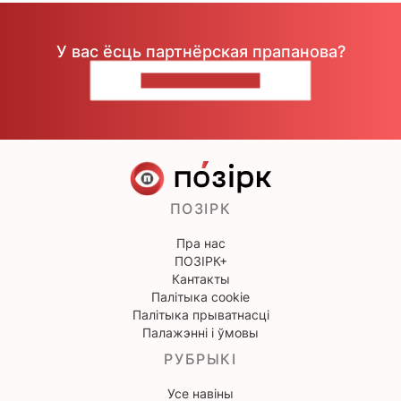
У вас ёсць партнёрская прапанова?
НАПІШЫЦЕ НАМ
ПОЗІРК
Пра нас
ПОЗІРК+
Кантакты
Палітыка cookie
Палітыка прыватнасці
Палажэнні і ўмовы
РУБРЫКІ
Усе навіны