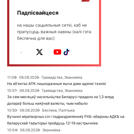
Падпісвайцеся
на нашы сацыяльныя сеткі, каб не
прапусціць важныя навіны (калі гэта
бяспечна для вас)
11:08
06.08.2026
Грамадства, Эканоміка
На аб'ектах АПК пашкоджаныя яшчэ дзве адзінкі тэхнікі
10:57
06.08.2026
Грамадства, Эканоміка
За сем месяцаў насельніцтва Беларусі прадало на 1,3 млрд
долараў больш наяўнай валюты, чым набыло
10:50
06.08.2026
Бяспека, Палітыка
Вучэнні міратворчых сіл і падраздзяленняў РХБ-абароны АДКБ на
беларускай тэрыторыі пройдуць 12–16 кастрычніка
10:04
06.08.2026
Эканоміка