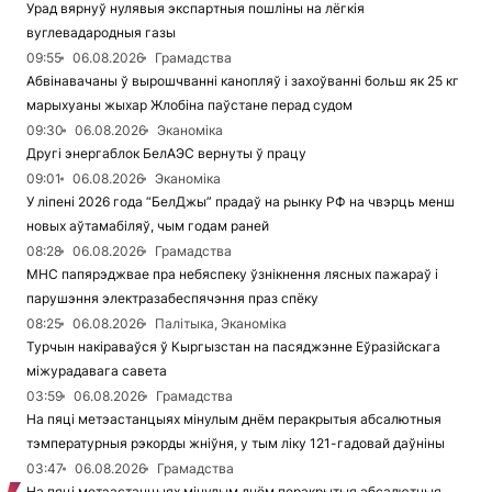
Урад вярнуў нулявыя экспартныя пошліны на лёгкія
вуглевадародныя газы
09:55
06.08.2026
Грамадства
Абвінавачаны ў вырошчванні канопляў і захоўванні больш як 25 кг
марыхуаны жыхар Жлобіна паўстане перад судом
09:30
06.08.2026
Эканоміка
Другі энергаблок БелАЭС вернуты ў працу
09:01
06.08.2026
Эканоміка
У ліпені 2026 года “БелДжы” прадаў на рынку РФ на чвэрць менш
новых аўтамабіляў, чым годам раней
08:28
06.08.2026
Грамадства
МНС папярэджвае пра небяспеку ўзнікнення лясных пажараў і
парушэння электразабеспячэння праз спёку
08:25
06.08.2026
Палітыка, Эканоміка
Турчын накіраваўся ў Кыргызстан на пасяджэнне Еўразійскага
міжурадавага савета
03:59
06.08.2026
Грамадства
На пяці метэастанцыях мінулым днём перакрытыя абсалютныя
тэмпературныя рэкорды жніўня, у тым ліку 121-гадовай даўніны
03:47
06.08.2026
Грамадства
На пяці метэастанцыях мінулым днём перакрытыя абсалютныя