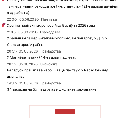
тэмпературныя рэкорды жніўня, у тым ліку 121-гадовай даўніны
(падрабязна)
22:00
05.08.2026
Палітыка
Хроніка палітычных рэпрэсій за 5 жніўня 2026 года
21:15
05.08.2026
Грамадства
У бальніцы памёр 8-гадовы хлопчык, які пацярпеў у ДТЗ у
Светлагорскім раёне
20:51
05.08.2026
Грамадства
У Магілёве патануў 14-гадовы падлетак
20:11
05.08.2026
Эканоміка
Беларусь працягвае нарошчваць пастаўкі ў Расію бензіну і
дызпаліва
19:37
05.08.2026
Грамадства
З 1 верасня на 5% падаражэе школьнае харчаванне
ЧЫТАЦЬ