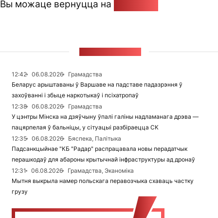
Вы можаце вернуцца на
Галоўную
СТУЖКА НАВІН
12:42
06.08.2026
Грамадства
Беларус арыштаваны ў Варшаве на падставе падазрэння ў
захоўванні і збыце наркотыкаў і псіхатропаў
12:38
06.08.2026
Грамадства
У цэнтры Мінска на дзяўчыну ўпалі галіны надламанага дрэва —
пацярпелая ў бальніцы, у сітуацыі разбіраецца СК
12:35
06.08.2026
Бяспека, Палітыка
Падсанкцыйнае "КБ "Радар" распрацавала новы перадатчык
перашкодаў для абароны крытычнай інфраструктуры ад дронаў
12:31
06.08.2026
Грамадства, Эканоміка
Мытня выкрыла намер польскага перавозчыка схаваць частку
грузу