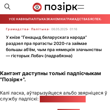
УСЕ НАВІНЫ
ПАЛІТЫКА
ЭКАНОМІКА
ГРАМАДСТВА
БЯСПЕКА
УСЕ
Грамадства
Палітыка
06.05.2025
01:16
У кнізе “Генацыд беларускага народа”
раздзел пра пратэсты 2020-га займае
большы аб’ём, чым пра нямецкія злачынствы
— гісторык Лобач (падрабязна)
Кантэнт даступны толькі падпісчыкам
"Позірк+".
Калі ласка, аўтарызуйцеся альбо звярніцеся ў
службу падпіскі:
pozirk@pozirk.online