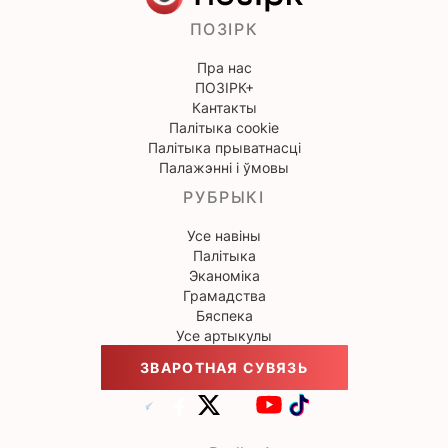
ПОЗІРК
Пра нас
ПОЗІРК+
Кантакты
Палітыка cookie
Палітыка прыватнасці
Палажэнні і ўмовы
РУБРЫКІ
Усе навіны
Палітыка
Эканоміка
Грамадства
Бяспека
Усе артыкулы
ЗВАРОТНАЯ СУВЯЗЬ