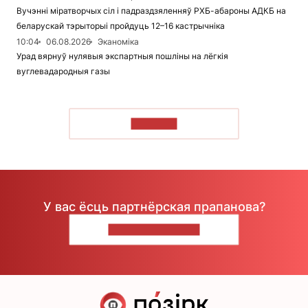
Вучэнні міратворчых сіл і падраздзяленняў РХБ-абароны АДКБ на
беларускай тэрыторыі пройдуць 12–16 кастрычніка
10:04
06.08.2026
Эканоміка
Урад вярнуў нулявыя экспартныя пошліны на лёгкія
вуглевадародныя газы
ЧЫТАЦЬ
У вас ёсць партнёрская прапанова?
НАПІШЫЦЕ НАМ