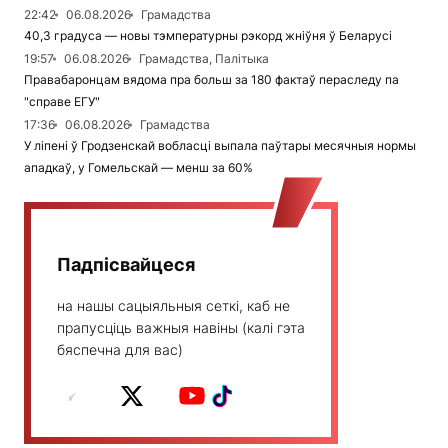
22:42
06.08.2026
Грамадства
40,3 градуса — новы тэмпературны рэкорд жніўня ў Беларусі
19:57
06.08.2026
Грамадства, Палітыка
Правабаронцам вядома пра больш за 180 фактаў пераследу па
"справе ЕГУ"
17:36
06.08.2026
Грамадства
У ліпені ў Гродзенскай вобласці выпала паўтары месячныя нормы
ападкаў, у Гомельскай — менш за 60%
Падпісвайцеся
на нашы сацыяльныя сеткі, каб не
прапусціць важныя навіны (калі гэта
бяспечна для вас)