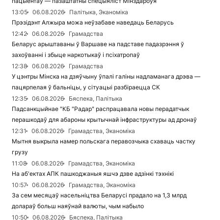
пацыентаў — пазаштатны спецыяліст Мінздароўя
13:05
06.08.2026
Палітыка, Эканоміка
Прэзідэнт Алжыра можа неўзабаве наведаць Беларусь
12:42
06.08.2026
Грамадства
Беларус арыштаваны ў Варшаве на падставе падазрэння ў
захоўванні і збыце наркотыкаў і псіхатропаў
12:38
06.08.2026
Грамадства
У цэнтры Мінска на дзяўчыну ўпалі галіны надламанага дрэва —
пацярпелая ў бальніцы, у сітуацыі разбіраецца СК
12:35
06.08.2026
Бяспека, Палітыка
Падсанкцыйнае "КБ "Радар" распрацавала новы перадатчык
перашкодаў для абароны крытычнай інфраструктуры ад дронаў
12:31
06.08.2026
Грамадства, Эканоміка
Мытня выкрыла намер польскага перавозчыка схаваць частку
грузу
11:08
06.08.2026
Грамадства, Эканоміка
На аб'ектах АПК пашкоджаныя яшчэ дзве адзінкі тэхнікі
10:57
06.08.2026
Грамадства, Эканоміка
За сем месяцаў насельніцтва Беларусі прадало на 1,3 млрд
долараў больш наяўнай валюты, чым набыло
10:50
06.08.2026
Бяспека, Палітыка