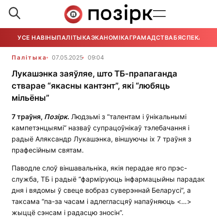
УСЕ НАВІНЫ
ПАЛІТЫКА
ЭКАНОМІКА
ГРАМАДСТВА
БЯСПЕКА
УСЕ
Палітыка
07.05.2025
09:04
Лукашэнка заяўляе, што ТБ-прапаганда
стварае “якасны кантэнт”, які “любяць
мільёны”
7 траўня,
Позірк
.
Людзьмі з “талентам і ўнікальнымі
кампетэнцыямі” назваў супрацоўнікаў тэлебачання і
радыё Аляксандр Лукашэнка, віншуючы іх 7 траўня з
прафесійным святам.
Паводле слоў віншавальніка, якія перадае яго прэс-
служба, ТБ і радыё “фарміруюць інфармацыйны парадак
дня і вядомы ў свеце вобраз суверэннай Беларусі”, а
таксама “па-за часам і адлегласцяў напаўняюць <…>
жыццё сэнсам і радасцю зносін”.