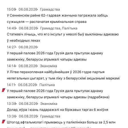
15:08
06.08.2026
Грамадства
У Сенненскім раёне 62-гадовая жанчына пагражала забіць
сужыцеля — распачатая крымінальная справа
14:49
06.08.2026
Грамадства, Палітыка
Статкевіч лічыць, что яго інсульт у няволі быў выкліканы адмоваю
ў неабходных леках
14:27
06.08.2026
У першай палове 2026 года Грузія дала прытулак аднаму
замежніку, беларусы атрымалі чатыры адмовы
14:14
06.08.2026
Эканоміка
У Літве перахопленая найбуйнейшая ў 2026 годзе партыя
нелегальных цыгарэт, у тым ліку з беларускімі акцызнымі маркамі
14:11
06.08.2026
Палітыка
У першай палове 2026 года Грузія дала прытулак аднаму
замежніку, беларусы атрымалі чатыры адмовы (падрабязна)
13:38
06.08.2026
Эканоміка
Долар, еўра і юань падаражэлі на біржавых таргах 6 жніўня
13:36
06.08.2026
Грамадства
Штогод афтальмолагі прымаюць у паліклініках больш за 2,5 млн