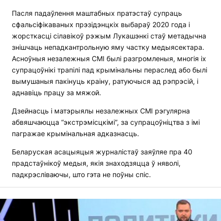
Пасля падаўлення маштабных пратэстаў супраць
сфальсіфікаваных прэзідэнцкіх выбараў 2020 года і
жорсткасці сілавікоў рэжым Лукашэнкі стаў метадычна
знішчаць непадкантрольную яму частку медыясектара.
Асноўныя незалежныя СМІ былі разгромленыя, многія іх
супрацоўнікі трапілі пад крымінальны пераслед або былі
вымушаныя пакінуць краіну, ратуючыся ад рэпрэсій, і
аднавіць працу за мяжой.
Дзейнасць і матэрыялы незалежных СМІ рэгулярна
абвяшчаюцца “экстрэмісцкімі”, за супрацоўніцтва з імі
пагражае крымінальная адказнасць.
Беларуская асацыяцыя журналістаў заяўляе пра 40
прадстаўнікоў медыя, якія знаходзяцца ў няволі,
падкрэсліваючы, што гэта не поўны спіс.