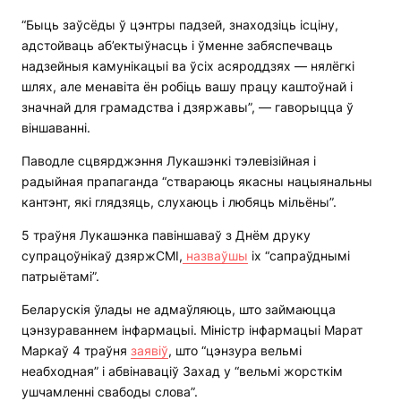
“Быць заўсёды ў цэнтры падзей, знаходзіць ісціну,
адстойваць аб’ектыўнасць і ўменне забяспечваць
надзейныя камунікацыі ва ўсіх асяроддзях — нялёгкі
шлях, але менавіта ён робіць вашу працу каштоўнай і
значнай для грамадства і дзяржавы”, — гаворыцца ў
віншаванні.
Паводле сцвярджэння Лукашэнкі тэлевізійная і
радыйная прапаганда “ствараюць якасны нацыянальны
кантэнт, які глядзяць, слухаюць і любяць мільёны”.
5 траўня Лукашэнка павіншаваў з Днём друку
супрацоўнікаў дзяржСМІ,
назваўшы
іх “сапраўднымі
патрыётамі”.
Беларускія ўлады не адмаўляюць, што займаюцца
цэнзураваннем інфармацыі. Міністр інфармацыі Марат
Маркаў 4 траўня
заявіў
, што “цэнзура вельмі
неабходная” і абвінаваціў Захад у “вельмі жорсткім
ушчамленні свабоды слова”.