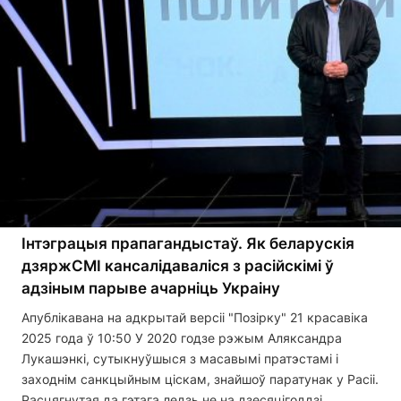
Інтэграцыя прапагандыстаў. Як беларускія
дзяржСМІ кансалідаваліся з расійскімі ў
адзіным парыве ачарніць Украіну
Апублікавана на адкрытай версіі "Позірку" 21 красавіка
2025 года ў 10:50 У 2020 годзе рэжым Аляксандра
Лукашэнкі, сутыкнуўшыся з масавымі пратэстамі і
заходнім санкцыйным ціскам, знайшоў паратунак у Расіі.
Расцягнутая да гэтага ледзь не на дзесяцігоддзі