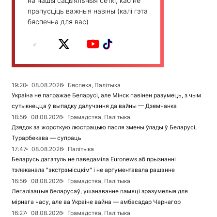
на нашы сацыяльныя сеткі, каб не
прапусціць важныя навіны (калі гэта
бяспечна для вас)
19:20
08.08.2026
Бяспека, Палітыка
Украіна не пагражае Беларусі, але Мінск павінен разумець, з чым
сутыкнецца ў выпадку далучэння да вайны — Дземчанка
18:56
08.08.2026
Грамадства, Палітыка
Дзядок за жорсткую люстрацыю пасля змены ўлады ў Беларусі,
Турарбекава — супраць
17:47
08.08.2026
Палітыка
Беларусь дагэтуль не паведаміла Euronews аб прызнанні
тэлеканала "экстрэмісцкім" і не аргументавала рашэнне
16:56
08.08.2026
Грамадства, Палітыка
Легалізацыя беларусаў, ушанаванне памяці зразумелыя для
мірнага часу, але ва Украіне вайна — амбасадар Чарнагор
16:27
08.08.2026
Грамадства, Палітыка