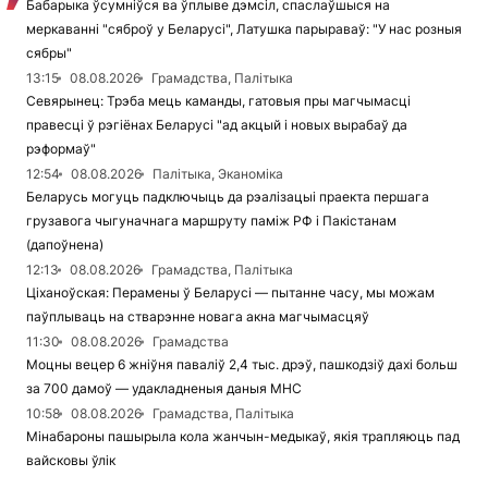
Бабарыка ўсумніўся ва ўплыве дэмсіл, спаслаўшыся на
меркаванні "сяброў у Беларусі", Латушка парыраваў: "У нас розныя
сябры"
13:15
08.08.2026
Грамадства, Палітыка
Севярынец: Трэба мець каманды, гатовыя пры магчымасці
правесці ў рэгіёнах Беларусі "ад акцый і новых вырабаў да
рэформаў"
12:54
08.08.2026
Палітыка, Эканоміка
Беларусь могуць падключыць да рэалізацыі праекта першага
грузавога чыгуначнага маршруту паміж РФ і Пакістанам
(дапоўнена)
12:13
08.08.2026
Грамадства, Палітыка
Ціханоўская: Перамены ў Беларусі — пытанне часу, мы можам
паўплываць на стварэнне новага акна магчымасцяў
11:30
08.08.2026
Грамадства
Моцны вецер 6 жніўня паваліў 2,4 тыс. дрэў, пашкодзіў дахі больш
за 700 дамоў — удакладненыя даныя МНС
10:58
08.08.2026
Грамадства, Палітыка
Мінабароны пашырыла кола жанчын-медыкаў, якія трапляюць пад
вайсковы ўлік