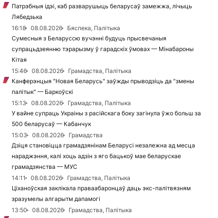
Патрэбныя ідэі, каб разварушыць беларусаў замежжа, лічыць
Лябедзька
16:18
08.08.2026
Бяспека, Палітыка
Сумесныя з Беларуссю вучэнні будуць прысвечаныя
супрацьдзеянню тэрарызму ў гарадскіх ўмовах — Мінабароны
Кітая
15:46
08.08.2026
Грамадства, Палітыка
Канферэнцыя "Новая Беларусь" заўжды прыводзіць да "змены
палітык" — Баркоўскі
15:13
08.08.2026
Грамадства, Палітыка
У вайне супраць Украіны з расійскага боку загінула ўжо больш за
500 беларусаў — Кабанчук
15:03
08.08.2026
Грамадства
Дзіця становіцца грамадзянінам Беларусі незалежна ад месца
нараджэння, калі хоць адзін з яго бацькоў мае беларускае
грамадзянства — МУС
14:11
08.08.2026
Грамадства, Палітыка
Ціханоўская заклікала праваабаронцаў даць экс-палітвязням
зразумелы алгарытм дапамогі
13:50
08.08.2026
Грамадства, Палітыка