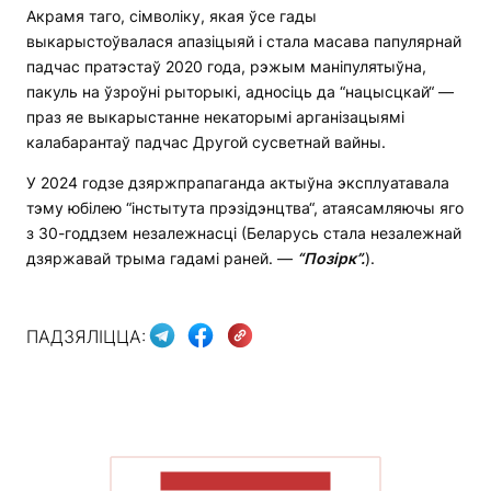
Акрамя таго, сімволіку, якая ўсе гады
выкарыстоўвалася апазіцыяй і стала масава папулярнай
падчас пратэстаў 2020 года, рэжым маніпулятыўна,
пакуль на ўзроўні рыторыкі, адносіць да “нацысцкай“ —
праз яе выкарыстанне некаторымі арганізацыямі
калабарантаў падчас Другой сусветнай вайны.
У 2024 годзе дзяржпрапаганда актыўна эксплуатавала
тэму юбілею “інстытута прэзідэнцтва“, атаясамляючы яго
з 30-годдзем незалежнасці (Беларусь стала незалежнай
дзяржавай трыма гадамі раней. —
“Позірк”.
).
ПАДЗЯЛІЦЦА:
ПАКАЗАЦЬ БОЛЬШ