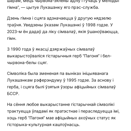
шарам, мець чырвона-зялёны адліў і гучаць у мелодыі
гімна”, — цытуе Лукашэнку яго прэс-служба.
Дзень гімна і сцяга адзначаецца ў другую нядзелю
траўня. Уведзены ўказам Лукашэнкі ў 1998 годзе. У
2023-м ён дадаў да ліку сімвалаў, якія ўшаноўваюцца,
гімн.
З 1990 года ў якасці дзяржаўных сімвалаў
выкарыстоўваліся гістарычныя герб “Пагоня“ і бел-
чырвона-белы сцяг.
Сімволіка была змененая па выніках ініцыяванага
Лукашэнкам рэферэндуму ў 1995 годзе. За аснову і
герба, і сцяга былі ўзятыя ўзоры афіцыйных сімвалаў
БССР.
На сёння любое выкарыстанне гістарычнай сімволікі
трактуецца ўладамі як пратэстнае і пераследуецца імі,
хоць герб “Пагоня“ мае афіцыйных ахоўных статус як
гісторыка-культурная каштоўнасць.