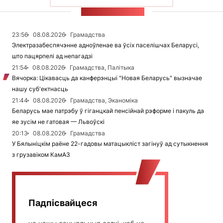
СТУЖКА НАВІН
23:56
08.08.2026
Грамадства
Электразабеспячэнне адноўленае ва ўсіх паселішчах Беларусі,
што пацярпелі ад непагадзі
21:54
08.08.2026
Грамадства, Палітыка
Вячорка: Цікавасць да канферэнцыі "Новая Беларусь" вызначае
нашу суб'ектнасць
21:44
08.08.2026
Грамадства, Эканоміка
Беларусь мае патрэбу ў гіганцкай пенсійнай рэформе і пакуль да
яе зусім не гатовая — Львоўскі
20:13
08.08.2026
Грамадства
У Бялыніцкім раёне 22-гадовы матацыкліст загінуў ад сутыкнення
з грузавіком КамАЗ
Падпісвайцеся