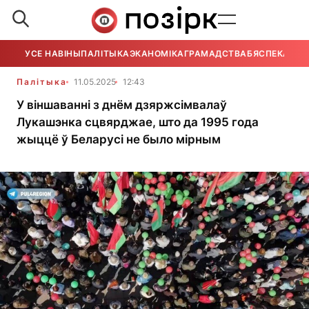
УСЕ НАВІНЫ
ПАЛІТЫКА
ЭКАНОМІКА
ГРАМАДСТВА
БЯСПЕКА
УСЕ
Палітыка
11.05.2025
12:43
У віншаванні з днём дзяржсімвалаў
Лукашэнка сцвярджае, што да 1995 года
жыццё ў Беларусі не было мірным