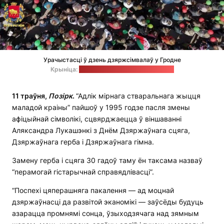
Урачыстасці ў дзень дзяржсімвалаў у Гродне
Крыніца:
тэлеграм-канал "Пул 4 Регион"
11 траўня,
Позірк
.
“Адлік мірнага стваральнага жыцця
маладой краіны” пайшоў у 1995 годзе пасля змены
афіцыйнай сімволікі, сцвярджаецца ў віншаванні
Аляксандра Лукашэнкі з Днём Дзяржаўнага сцяга,
Дзяржаўнага герба і Дзяржаўнага гімна.
Замену герба і сцяга 30 гадоў таму ён таксама назваў
“перамогай гістарычнай справядлівасці”.
“Поспехі цяперашняга пакалення — ад моцнай
дзяржаўнасці да развітой эканомікі — заўсёды будуць
азарацца промнямі сонца, ўзыходзячага над зямным