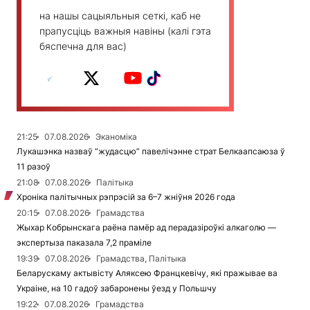
на нашы сацыяльныя сеткі, каб не
прапусціць важныя навіны (калі гэта
бяспечна для вас)
21:25
07.08.2026
Эканоміка
Лукашэнка назваў “жудасцю” павелічэнне страт Белкаапсаюза ў
11 разоў
21:08
07.08.2026
Палітыка
Хроніка палітычных рэпрэсій за 6–7 жніўня 2026 года
20:15
07.08.2026
Грамадства
Жыхар Кобрынскага раёна памёр ад перадазіроўкі алкаголю —
экспертыза паказала 7,2 праміле
19:39
07.08.2026
Грамадства, Палітыка
Беларускаму актывісту Аляксею Францкевічу, які пражывае ва
Украіне, на 10 гадоў забаронены ўезд у Польшчу
19:22
07.08.2026
Грамадства