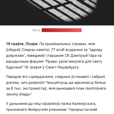
Фота:
Tim Hufner / unsplash.com
19
траўня
,
П
о
з
і
рк
.
Па крымінальных справах, якія
ўзбудзіў Следчы камітэт, 77 асоб асуджана за “здраду
дзяржаве“, паведаміў старшыня СК Дзмітрый Гара на
юрыдычным форуме “Права: урокі мінулага для свету
будучыні” 19 траўня ў Санкт-Пецярбургу.
Паводле яго сцвярджэння, следчыя ўстанавілі і сабралі
доказы, што дазволілі “прыцягнуць да адказнасці больш
за 6 тыс. экстрэмістаў, якія выношвалі план гвалтоўнага
захопу ўлады“.
У дачыненні да пяці кіраўнікоў палка Каліноўскага,
прызнанага беларускім рэжымам “тэрарыстычнай