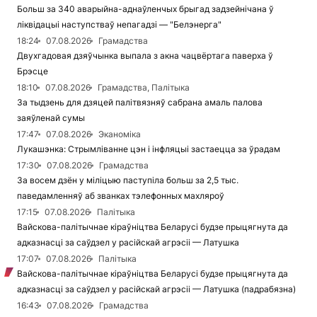
Больш за 340 аварыйна-аднаўленчых брыгад задзейнічана ў
ліквідацыі наступстваў непагадзі — "Белэнерга"
18:24
07.08.2026
Грамадства
Двухгадовая дзяўчынка выпала з акна чацвёртага паверха ў
Брэсце
18:10
07.08.2026
Грамадства, Палітыка
За тыдзень для дзяцей палітвязняў сабрана амаль палова
заяўленай сумы
17:47
07.08.2026
Эканоміка
Лукашэнка: Стрымліванне цэн і інфляцыі застаецца за ўрадам
17:30
07.08.2026
Грамадства
За восем дзён у міліцыю паступіла больш за 2,5 тыс.
паведамленняў аб званках тэлефонных махляроў
17:15
07.08.2026
Палітыка
Вайскова-палітычнае кіраўніцтва Беларусі будзе прыцягнута да
адказнасці за саўдзел у расійскай агрэсіі — Латушка
17:07
07.08.2026
Палітыка
Вайскова-палітычнае кіраўніцтва Беларусі будзе прыцягнута да
адказнасці за саўдзел у расійскай агрэсіі — Латушка (падрабязна)
16:43
07.08.2026
Грамадства