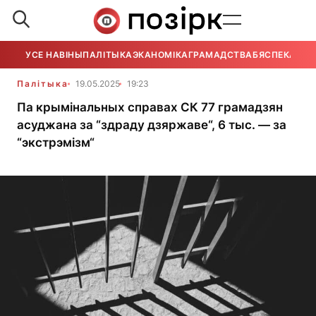
УСЕ НАВІНЫ
ПАЛІТЫКА
ЭКАНОМІКА
ГРАМАДСТВА
БЯСПЕКА
УСЕ
Палітыка
19.05.2025
19:23
Па крымінальных справах СК 77 грамадзян
асуджана за “здраду дзяржаве“, 6 тыс. — за
“экстрэмізм“