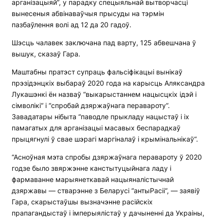
арганізацыяй”, у парадку спецыяльнай вытворчасці
вынесеныя абвінаваўчыя прысуды на тэрмін
пазбаўлення волі ад 12 да 20 гадоў.
Шэсць чалавек заключана пад варту, 125 абвешчана ў
вышук, сказаў Гара.
Маштабны пратэст супраць фальсіфікацыі вынікаў
прэзідэнцкіх выбараў 2020 года на карысць Аляксандра
Лукашэнкі ён назваў “выкарыстаннем нацысцкіх ідэй і
сімволікі“ і “спробай дзяржаўнага перавароту“.
Завадатары нібыта “паводле прыкладу нацыстаў і іх
памагатых для арганізацыі масавых беспарадкаў
прыцягнулі ў свае шэрагі маргіналаў і крымінальнікаў“.
“Асноўная мэта спробы дзяржаўнага перавароту ў 2020
годзе было звяржэнне канстытуцыйнага ладу і
фармаванне марыянеткавай нацыяналістычнай
дзяржавы — стварэнне з Беларусі “антыРасіі“, — заявіў
Гара, скарыстаўшы вызначэнне расійскіх
прапагандыстаў і імперыялістаў у дачыненні да Украіны,