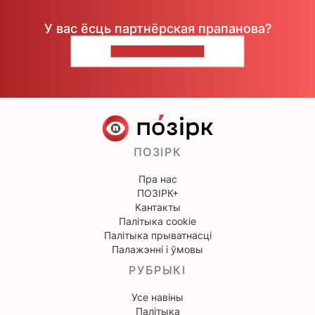
У вас ёсць партнёрская прапанова?
НАПІШЫЦЕ НАМ
ПОЗІРК
Пра нас
ПОЗІРК+
Кантакты
Палітыка cookie
Палітыка прыватнасці
Палажэнні і ўмовы
РУБРЫКІ
Усе навіны
Палітыка