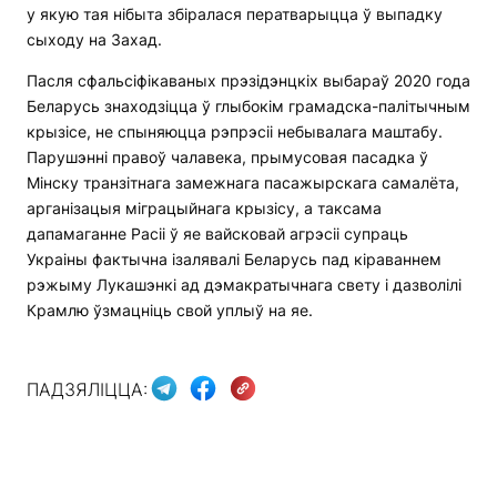
у якую тая нібыта збіралася ператварыцца ў выпадку
сыходу на Захад.
Пасля сфальсіфікаваных прэзідэнцкіх выбараў 2020 года
Беларусь знаходзіцца ў глыбокім грамадска-палітычным
крызісе, не спыняюцца рэпрэсіі небывалага маштабу.
Парушэнні правоў чалавека, прымусовая пасадка ў
Мінску транзітнага замежнага пасажырскага самалёта,
арганізацыя міграцыйнага крызісу, а таксама
дапамаганне Расіі ў яе вайсковай агрэсіі супраць
Украіны фактычна ізалявалі Беларусь пад кіраваннем
рэжыму Лукашэнкі ад дэмакратычнага свету і дазволілі
Крамлю ўзмацніць свой уплыў на яе.
ПАДЗЯЛІЦЦА: