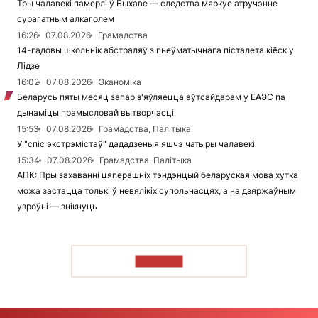
Тры чалавекі памерлі ў Быхаве — следства мяркуе атручэнне
сурагатным алкаголем
16:26
07.08.2026
Грамадства
14-гадовы школьнік абстраляў з пнеўматычнага пісталета кіёск у
Лідзе
16:02
07.08.2026
Эканоміка
Беларусь пяты месяц запар з'яўляецца аўтсайдарам у ЕАЭС па
дынаміцы прамысловай вытворчасці
15:53
07.08.2026
Грамадства, Палітыка
У "спіс экстрэмістаў" дададзеныя яшчэ чатыры чалавекі
15:34
07.08.2026
Грамадства, Палітыка
АПК: Пры захаванні цяперашніх тэндэнцый беларуская мова хутка
можа застацца толькі ў невялікіх супольнасцях, а на дзяржаўным
узроўні — знікнуць
ЧЫТАЦЬ