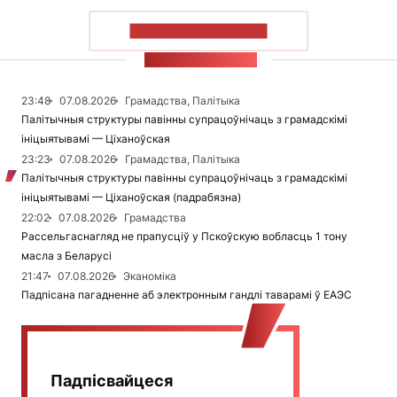
ПАКАЗАЦЬ БОЛЬШ
СТУЖКА НАВІН
23:48
07.08.2026
Грамадства, Палітыка
Палітычныя структуры павінны супрацоўнічаць з грамадскімі
ініцыятывамі — Ціханоўская
23:23
07.08.2026
Грамадства, Палітыка
Палітычныя структуры павінны супрацоўнічаць з грамадскімі
ініцыятывамі — Ціханоўская (падрабязна)
22:02
07.08.2026
Грамадства
Рассельгаснагляд не прапусціў у Пскоўскую вобласць 1 тону
масла з Беларусі
21:47
07.08.2026
Эканоміка
Падпісана пагадненне аб электронным гандлі таварамі ў ЕАЭС
Падпісвайцеся