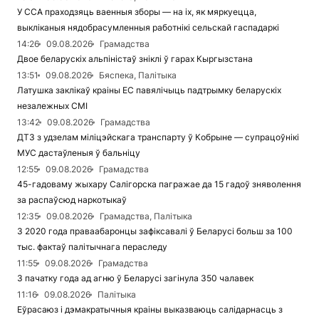
У ССА праходзяць ваенныя зборы — на іх, як мяркуецца,
выкліканыя нядобрасумленныя работнікі сельскай гаспадаркі
14:26
09.08.2026
Грамадства
Двое беларускіх альпіністаў зніклі ў гарах Кыргызстана
13:51
09.08.2026
Бяспека, Палітыка
Латушка заклікаў краіны ЕС павялічыць падтрымку беларускіх
незалежных СМІ
13:42
09.08.2026
Грамадства
ДТЗ з удзелам міліцэйскага транспарту ў Кобрыне — супрацоўнікі
МУС дастаўленыя ў бальніцу
12:55
09.08.2026
Грамадства
45-гадоваму жыхару Салігорска пагражае да 15 гадоў зняволення
за распаўсюд наркотыкаў
12:35
09.08.2026
Грамадства, Палітыка
З 2020 года праваабаронцы зафіксавалі ў Беларусі больш за 100
тыс. фактаў палітычнага пераследу
11:55
09.08.2026
Грамадства
З пачатку года ад агню ў Беларусі загінула 350 чалавек
11:16
09.08.2026
Палітыка
Еўрасаюз і дэмакратычныя краіны выказваюць салідарнасць з