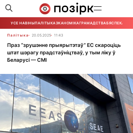
УСЕ НАВІНЫ
ПАЛІТЫКА
ЭКАНОМІКА
ГРАМАДСТВА
БЯСПЕКА
УСЕ
Палітыка
20.05.2025
11:43
Праз “зрушэнне прыярытэтаў” ЕС скароціць
штат шэрагу прадстаўніцтваў, у тым ліку ў
Беларусі — СМІ