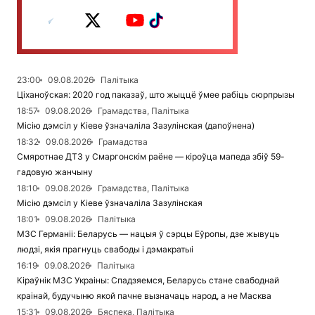
23:00
09.08.2026
Палітыка
Ціханоўская: 2020 год паказаў, што жыццё ўмее рабіць сюрпрызы
18:57
09.08.2026
Грамадства, Палітыка
Місію дэмсіл у Кіеве ўзначаліла Зазулінская (дапоўнена)
18:32
09.08.2026
Грамадства
Смяротнае ДТЗ у Смаргонскім раёне — кіроўца мапеда збіў 59-
гадовую жанчыну
18:10
09.08.2026
Грамадства, Палітыка
Місію дэмсіл у Кіеве ўзначаліла Зазулінская
18:01
09.08.2026
Палітыка
МЗС Германіі: Беларусь — нацыя ў сэрцы Еўропы, дзе жывуць
людзі, якія прагнуць свабоды і дэмакратыі
16:19
09.08.2026
Палітыка
Кіраўнік МЗС Украіны: Спадзяемся, Беларусь стане свабоднай
краінай, будучыню якой пачне вызначаць народ, а не Масква
15:31
09.08.2026
Бяспека, Палітыка