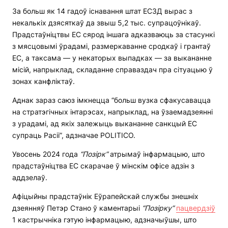
За больш як 14 гадоў існавання штат ЕСЗД вырас з
некалькіх дзясяткаў да звыш 5,2 тыс. супрацоўнікаў.
Прадстаўніцтвы ЕС сярод іншага адказваюць за стасункі
з мясцовымі ўрадамі, размеркаванне сродкаў і грантаў
ЕС, а таксама — у некаторых выпадках — за выкананне
місій, напрыклад, складанне справаздач пра сітуацыю ў
зонах канфліктаў.
Аднак зараз саюз імкнецца “больш вузка сфакусавацца
на стратэгічных інтарэсах, напрыклад, на ўзаемадзеянні
з урадамі, ад якіх залежыць выкананне санкцый ЕС
супраць Расіі”, адзначае POLITICO.
Увосень 2024 года
“Позірк”
атрымаў інфармацыю, што
прадстаўніцтва ЕС скарачае ў мінскім офісе адзін з
аддзелаў.
Афіцыйны прадстаўнік Еўрапейскай службы знешніх
дзеянняў Петэр Стано ў каментарыі
“Позірку”
пацвердзіў
1 кастрычніка гэтую інфармацыю, адзначыўшы, што