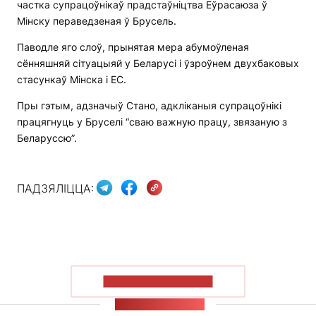
частка супрацоўнікаў прадстаўніцтва Еўрасаюза ў
Мінску пераведзеная ў Брусель.
Паводле яго слоў, прынятая мера абумоўленая
сённяшняй сітуацыяй у Беларусі і ўзроўнем двухбаковых
стасункаў Мінска і ЕС.
Пры гэтым, адзначыў Стано, адкліканыя супрацоўнікі
працягнуць у Бруселі “сваю важную працу, звязаную з
Беларуссю”.
ПАДЗЯЛІЦЦА:
ПАКАЗАЦЬ БОЛЬШ
СТУЖКА НАВІН