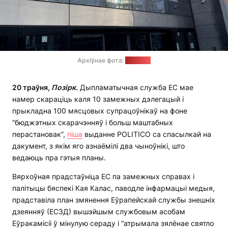
Архіўнае фота:
"Позірк"
20 траўня,
Позірк
.
Дыпламатычная служба ЕС мае
намер скараціць каля 10 замежных дэлегацый і
прыкладна 100 мясцовых супрацоўнікаў на фоне
“бюджэтных скарачэнняў і больш маштабных
перастановак”,
піша
выданне POLITICO са спасылкай на
дакумент, з якім яго азнаёмілі два чыноўнікі, што
ведаюць пра гэтыя планы.
Вярхоўная прадстаўніца ЕС па замежных справах і
палітыцы бяспекі Кая Калас, паводле інфармацыі медыя,
прадставіла план змянення Еўрапейскай службы знешніх
дзеянняў (ЕСЗД) вышэйшым службовым асобам
Еўракамісіі ў мінулую сераду і “атрымала зялёнае святло