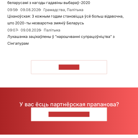
беларусамі з нагоды гадавіны выбараў-2020
09:56
09.08.2026
Грамадства, Палітыка
Ціханоўская: З кожным годам становіцца ўсё больш відавочна,
што 2020-ты незваротна змяніў Беларусь
09:07
09.08.2026
Палітыка
Лукашэнка зацікаўлены ў "нарошчванні супрацоўніцтва" з
Сінгапурам
ЧЫТАЦЬ
У вас ёсць партнёрская прапанова?
НАПІШЫЦЕ НАМ