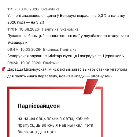
11:11
10.08.2026
Эканоміка
У ліпені спажывецкія цэны ў Беларусі выраслі на 0,3%, з пачатку
2026 года — на 3,2%
11:01
10.08.2026
Палітыка, Эканоміка
Лукашэнка бачыць "значны патэнцыял" у двухбаковых стасунках з
Эквадорам
09:47
10.08.2026
Бяспека, Палітыка
Беларуская адукацыя мілітарызуецца і дэградуе — Церашковіч
08:24
10.08.2026
Палітыка
Дарадца Ціханоўскай: Мінск актывізаваў выкарыстанне Інтэрпола
для палітычнага пераследу, новыя выпадкі — штотыдзень
Падпісвайцеся
на нашы сацыяльныя сеткі, каб не
прапусціць важныя навіны (калі гэта
бяспечна для вас)