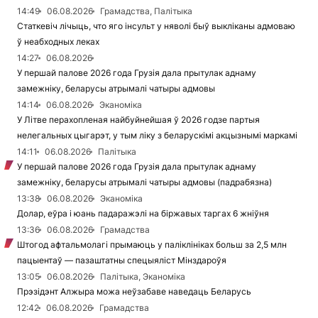
14:49
06.08.2026
Грамадства, Палітыка
Статкевіч лічыць, что яго інсульт у няволі быў выкліканы адмоваю
ў неабходных леках
14:27
06.08.2026
У першай палове 2026 года Грузія дала прытулак аднаму
замежніку, беларусы атрымалі чатыры адмовы
14:14
06.08.2026
Эканоміка
У Літве перахопленая найбуйнейшая ў 2026 годзе партыя
нелегальных цыгарэт, у тым ліку з беларускімі акцызнымі маркамі
14:11
06.08.2026
Палітыка
У першай палове 2026 года Грузія дала прытулак аднаму
замежніку, беларусы атрымалі чатыры адмовы (падрабязна)
13:38
06.08.2026
Эканоміка
Долар, еўра і юань падаражэлі на біржавых таргах 6 жніўня
13:36
06.08.2026
Грамадства
Штогод афтальмолагі прымаюць у паліклініках больш за 2,5 млн
пацыентаў — пазаштатны спецыяліст Мінздароўя
13:05
06.08.2026
Палітыка, Эканоміка
Прэзідэнт Алжыра можа неўзабаве наведаць Беларусь
12:42
06.08.2026
Грамадства