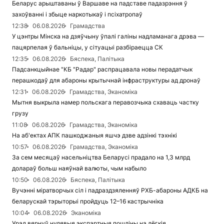
Беларус арыштаваны ў Варшаве на падставе падазрэння ў
захоўванні і збыце наркотыкаў і псіхатропаў
12:38
06.08.2026
Грамадства
У цэнтры Мінска на дзяўчыну ўпалі галіны надламанага дрэва —
пацярпелая ў бальніцы, у сітуацыі разбіраецца СК
12:35
06.08.2026
Бяспека, Палітыка
Падсанкцыйнае "КБ "Радар" распрацавала новы перадатчык
перашкодаў для абароны крытычнай інфраструктуры ад дронаў
12:31
06.08.2026
Грамадства, Эканоміка
Мытня выкрыла намер польскага перавозчыка схаваць частку
грузу
11:08
06.08.2026
Грамадства, Эканоміка
На аб'ектах АПК пашкоджаныя яшчэ дзве адзінкі тэхнікі
10:57
06.08.2026
Грамадства, Эканоміка
За сем месяцаў насельніцтва Беларусі прадало на 1,3 млрд
долараў больш наяўнай валюты, чым набыло
10:50
06.08.2026
Бяспека, Палітыка
Вучэнні міратворчых сіл і падраздзяленняў РХБ-абароны АДКБ на
беларускай тэрыторыі пройдуць 12–16 кастрычніка
10:04
06.08.2026
Эканоміка
Урад вярнуў нулявыя экспартныя пошліны на лёгкія