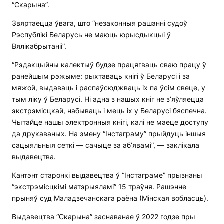
“Скарына”.
Звяртаецца ўвага, што “незаконныя рашэнні судоў
Рэспублікі Беларусь не маюць юрысдыкцыі ў
Вялікабрытаніі”.
“Рэдакцыйны калектыў будзе працягваць сваю працу ў
ранейшым рэжыме: рыхтаваць кнігі ў Беларусі і за
мяжой, выдаваць і распаўсюджваць іх па ўсім свеце, у
тым ліку ў Беларусі. Ні адна з нашых кніг не з’яўляецца
экстрэмісцкай, набываць і мець іх у Беларусі бяспечна.
Чытайце нашы электронныя кнігі, калі не маеце доступу
да друкаваных. На змену “Інстаграму” прыйдуць іншыя
сацыяльныя сеткі — сачыце за аб’явамі”, — заклікала
выдавецтва.
Кантэнт старонкі выдавецтва ў “Інстаграме” прызнаны
“экстрэмісцкімі матэрыяламі” 15 траўня. Рашэнне
прыняў суд Маладзечанскага раёна (Мінская вобласць).
Выдавецтва “Скарына” заснаванае ў 2022 годзе пры