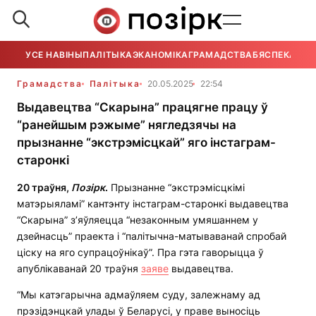
УСЕ НАВІНЫ
ПАЛІТЫКА
ЭКАНОМІКА
ГРАМАДСТВА
БЯСПЕКА
УСЕ
Грамадства
Палітыка
20.05.2025
22:54
Выдавецтва “Скарына” працягне працу ў
“ранейшым рэжыме” нягледзячы на
прызнанне “экстрэмісцкай” яго інстаграм-
старонкі
20 траўня,
Позірк
.
Прызнанне “экстрэмісцкімі
матэрыяламі” кантэнту інстаграм-старонкі выдавецтва
“Скарына” з’яўляецца “незаконным умяшаннем у
дзейнасць” праекта і “палітычна-матываванай спробай
ціску на яго супрацоўнікаў”. Пра гэта гаворыцца ў
апублікаванай 20 траўня
заяве
выдавецтва.
“Мы катэгарычна адмаўляем суду, залежнаму ад
прэзідэнцкай улады ў Беларусі, у праве выносіць