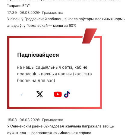
"справе ЕГУ"
17:36
06.08.2026
Грамадства
У ліпені ў Гродзенскай вобласці выпала паўтары месячныя нормы
ападкаў, у Гомельскай — менш за 60%
Падпісвайцеся
на нашы сацыяльныя сеткі, каб не
прапусціць важныя навіны (калі гэта
бяспечна для вас)
15:08
06.08.2026
Грамадства
У Сенненскім раёне 62-гадовая жанчына пагражала забіць
сужыцеля — распачатая крымінальная справа