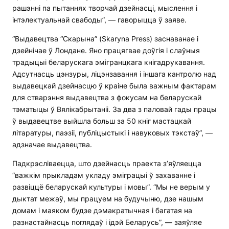
рашэнні па пытаннях творчай дзейнасці, мыслення і
інтэлектуальнай свабоды”, — гаворыцца ў заяве.
“Выдавецтва “Скарына” (Skaryna Press) заснаванае і
дзейнічае ў Лондане. Яно працягвае доўгія і слаўныя
традыцыі беларускага эмігранцкага кнігадрукавання.
Адсутнасць цэнзуры, ліцэнзавання і іншага кантролю над
выдавецкай дзейнасцю ў краіне была важным фактарам
для стварэння выдавецтва з фокусам на беларускай
тэматыцы ў Вялікабрытаніі. За два з паловай гады працы
ў выдавецтве выйшла больш за 50 кніг мастацкай
літаратуры, паэзіі, публіцыстыкі і навуковых тэкстаў”, —
адзначае выдавецтва.
Падкрэсліваецца, што дзейнасць праекта з’яўляецца
“важкім прыкладам укладу эміграцыі ў захаванне і
развіццё беларускай культуры і мовы”. “Мы не верым у
дыктат межаў, мы працуем на будучыню, дзе нашым
домам і маяком будзе дэмакратычная і багатая на
разнастайнасць поглядаў і ідэй Беларусь”, — заяўляе