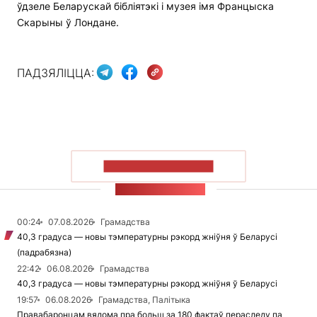
ўдзеле Беларускай бібліятэкі і музея імя Францыска
Скарыны ў Лондане.
ПАДЗЯЛІЦЦА:
ПАКАЗАЦЬ БОЛЬШ
СТУЖКА НАВІН
00:24
07.08.2026
Грамадства
40,3 градуса — новы тэмпературны рэкорд жніўня ў Беларусі
(падрабязна)
22:42
06.08.2026
Грамадства
40,3 градуса — новы тэмпературны рэкорд жніўня ў Беларусі
19:57
06.08.2026
Грамадства, Палітыка
Правабаронцам вядома пра больш за 180 фактаў пераследу па