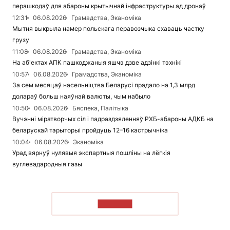
перашкодаў для абароны крытычнай інфраструктуры ад дронаў
12:31
06.08.2026
Грамадства, Эканоміка
Мытня выкрыла намер польскага перавозчыка схаваць частку
грузу
11:08
06.08.2026
Грамадства, Эканоміка
На аб'ектах АПК пашкоджаныя яшчэ дзве адзінкі тэхнікі
10:57
06.08.2026
Грамадства, Эканоміка
За сем месяцаў насельніцтва Беларусі прадало на 1,3 млрд
долараў больш наяўнай валюты, чым набыло
10:50
06.08.2026
Бяспека, Палітыка
Вучэнні міратворчых сіл і падраздзяленняў РХБ-абароны АДКБ на
беларускай тэрыторыі пройдуць 12–16 кастрычніка
10:04
06.08.2026
Эканоміка
Урад вярнуў нулявыя экспартныя пошліны на лёгкія
вуглевадародныя газы
ЧЫТАЦЬ