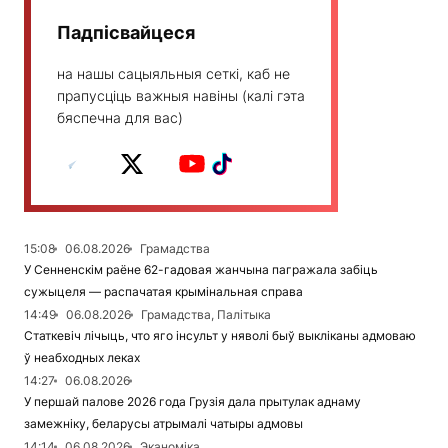
Падпісвайцеся
на нашы сацыяльныя сеткі, каб не
прапусціць важныя навіны (калі гэта
бяспечна для вас)
15:08
06.08.2026
Грамадства
У Сенненскім раёне 62-гадовая жанчына пагражала забіць
сужыцеля — распачатая крымінальная справа
14:49
06.08.2026
Грамадства, Палітыка
Статкевіч лічыць, что яго інсульт у няволі быў выкліканы адмоваю
ў неабходных леках
14:27
06.08.2026
У першай палове 2026 года Грузія дала прытулак аднаму
замежніку, беларусы атрымалі чатыры адмовы
14:14
06.08.2026
Эканоміка