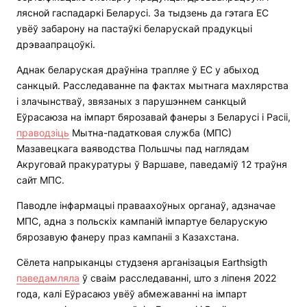
лясной гаспадаркі Беларусі. За тыдзень да гэтага ЕС
увёў забарону на пастаўкі беларускай прадукцыі
дрэваапрацоўкі.
Аднак беларуская драўніна трапляе ў ЕС у абыход
санкцый. Расследаванне па фактах мытнага махлярства
і злачынстваў, звязаных з парушэннем санкцый
Еўрасаюза на імпарт бярозавай фанеры з Беларусі і Расіі,
праводзіць
Мытна-падатковая служба (МПС)
Мазавецкага ваяводства Польшчы пад наглядам
Акруговай пракуратуры ў Варшаве, паведаміў 12 траўня
сайт МПС.
Паводле інфармацыі праваахоўных органаў, адзначае
МПС, адна з польскіх кампаній імпартуе беларускую
бярозавую фанеру праз кампаніі з Казахстана.
Сёлета напрыканцы студзеня арганізацыя Earthsigth
паведамляла
ў сваім расследаванні, што з ліпеня 2022
года, калі Еўрасаюз увёў абмежаванні на імпарт