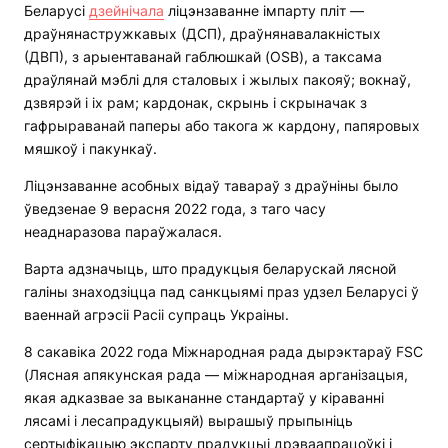
Беларусі
дзейнічала
ліцэнзаванне імпарту пліт —
драўнянастружкавых (ДСП), драўнянавалакністых
(ДВП), з арыентаванай габлюшкай (OSB), а таксама
драўлянай мэблі для сталовых і жылых пакояў; вокнаў,
дзвярэй і іх рам; кардонак, скрынь і скрыначак з
гафрыраванай паперы або такога ж кардону, папяровых
мяшкоў і пакункаў.
Ліцэнзаванне асобных відаў тавараў з драўніны было
ўведзенае 9 верасня 2022 года, з таго часу
неаднаразова параўжалася.
Варта адзначыць, што прадукцыя беларускай лясной
галіны знаходзіцца пад санкцыямі праз удзел Беларусі ў
ваеннай агрэсіі Расіі супраць Украіны.
8 сакавіка 2022 года Міжнародная рада дырэктараў FSC
(Лясная апякунская рада — міжнародная арганізацыя,
якая адказвае за выкананне стандартаў у кіраванні
лясамі і лесапрадукцыяй) вырашыў прыпыніць
сертыфікацыю экспарту прадукцыі дрэваапрацоўкі і