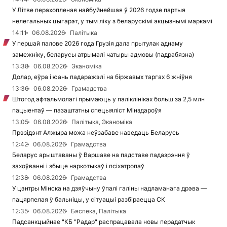
У Літве перахопленая найбуйнейшая ў 2026 годзе партыя
нелегальных цыгарэт, у тым ліку з беларускімі акцызнымі маркамі
14:11
06.08.2026
Палітыка
У першай палове 2026 года Грузія дала прытулак аднаму
замежніку, беларусы атрымалі чатыры адмовы (падрабязна)
13:38
06.08.2026
Эканоміка
Долар, еўра і юань падаражэлі на біржавых таргах 6 жніўня
13:36
06.08.2026
Грамадства
Штогод афтальмолагі прымаюць у паліклініках больш за 2,5 млн
пацыентаў — пазаштатны спецыяліст Мінздароўя
13:05
06.08.2026
Палітыка, Эканоміка
Прэзідэнт Алжыра можа неўзабаве наведаць Беларусь
12:42
06.08.2026
Грамадства
Беларус арыштаваны ў Варшаве на падставе падазрэння ў
захоўванні і збыце наркотыкаў і псіхатропаў
12:38
06.08.2026
Грамадства
У цэнтры Мінска на дзяўчыну ўпалі галіны надламанага дрэва —
пацярпелая ў бальніцы, у сітуацыі разбіраецца СК
12:35
06.08.2026
Бяспека, Палітыка
Падсанкцыйнае "КБ "Радар" распрацавала новы перадатчык