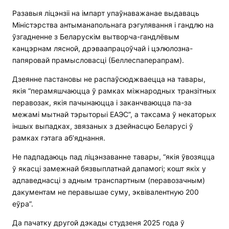
Разавыя ліцэнзіі на імпарт упаўнаважанае выдаваць
Міністэрства антыманапольнага рэгулявання і гандлю на
ўзгадненне з Беларускім вытворча-гандлёвым
канцэрнам лясной, дрэваапрацоўчай і цэлюлозна-
папяровай прамысловасці (Беллеспаперапрам).
Дзеянне пастановы не распаўсюджваецца на тавары,
якія “перамяшчаюцца ў рамках міжнародных транзітных
перавозак, якія пачынаюцца і заканчваюцца па-за
межамі мытнай тэрыторыі ЕАЭС”, а таксама ў некаторых
іншых выпадках, звязаных з дзейнасцю Беларусі ў
рамках гэтага аб’яднання.
Не падпадаюць пад ліцэнзаванне тавары, “якія ўвозяцца
ў якасці замежнай бязвыплатнай дапамогі; кошт якіх у
адпаведнасці з адным транспартным (перавозачным)
дакументам не перавышае суму, эквівалентную 200
еўра”.
Да пачатку другой дэкады студзеня 2025 года ў