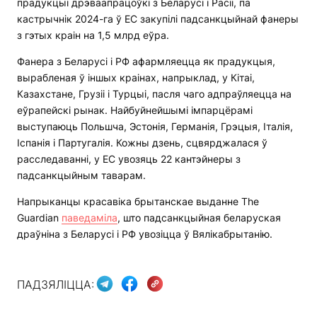
прадукцыі дрэваапрацоўкі з Беларусі і Расіі, па
кастрычнік 2024-га ў ЕС закупілі падсанкцыйнай фанеры
з гэтых краін на 1,5 млрд еўра.
Фанера з Беларусі і РФ афармляецца як прадукцыя,
вырабленая ў іншых краінах, напрыклад, у Кітаі,
Казахстане, Грузіі і Турцыі, пасля чаго адпраўляецца на
еўрапейскі рынак. Найбуйнейшымі імпарцёрамі
выступаюць Польшча, Эстонія, Германія, Грэцыя, Італія,
Іспанія і Партугалія. Кожны дзень, сцвярджалася ў
расследаванні, у ЕС увозяць 22 кантэйнеры з
падсанкцыйным таварам.
Напрыканцы красавіка брытанскае выданне The
Guardian
паведаміла
, што падсанкцыйная беларуская
драўніна з Беларусі і РФ увозіцца ў Вялікабрытанію.
ПАДЗЯЛІЦЦА: