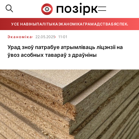
УСЕ НАВІНЫ
ПАЛІТЫКА
ЭКАНОМІКА
ГРАМАДСТВА
БЯСПЕКА
УСЕ
Эканоміка
22.05.2025
11:01
Урад зноў патрабуе атрымліваць ліцэнзіі на
ўвоз асобных тавараў з драўніны