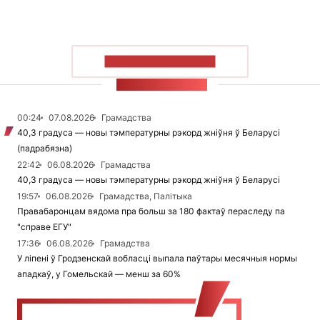
ПАКАЗАЦЬ БОЛЬШ
СТУЖКА НАВІН
00:24
07.08.2026
Грамадства
40,3 градуса — новы тэмпературны рэкорд жніўня ў Беларусі
(падрабязна)
22:42
06.08.2026
Грамадства
40,3 градуса — новы тэмпературны рэкорд жніўня ў Беларусі
19:57
06.08.2026
Грамадства, Палітыка
Правабаронцам вядома пра больш за 180 фактаў пераследу па
"справе ЕГУ"
17:36
06.08.2026
Грамадства
У ліпені ў Гродзенскай вобласці выпала паўтары месячныя нормы
ападкаў, у Гомельскай — менш за 60%