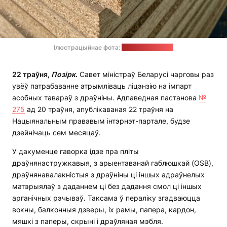
Ілюстрацыйнае фота:
minsk.pulscen.by
22 траўня,
Позірк
.
Савет міністраў Беларусі чарговы раз
увёў патрабаванне атрымліваць ліцэнзію на імпарт
асобных тавараў з драўніны. Адпаведная пастанова
№
275
ад 20 траўня, апублікаваная 22 траўня на
Нацыянальным прававым інтэрнэт-партале, будзе
дзейнічаць сем месяцаў.
У дакуменце гаворка ідзе пра пліты
драўнянастружкавыя, з арыентаванай габлюшкай (OSB),
драўнянавалакністыя з драўніны ці іншых адраўнелых
матэрыялаў з даданнем ці без дадання смол ці іншых
арганічных рэчываў. Таксама ў пераліку згадваюцца
вокны, балконныя дзверы, іх рамы, папера, кардон,
мяшкі з паперы, скрыні і драўляная мэбля.