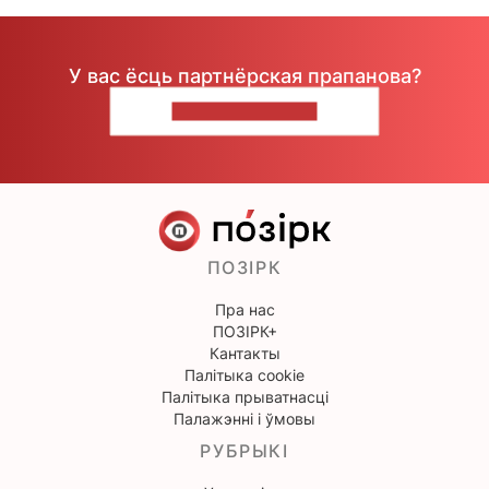
У вас ёсць партнёрская прапанова?
НАПІШЫЦЕ НАМ
ПОЗІРК
Пра нас
ПОЗІРК+
Кантакты
Палітыка cookie
Палітыка прыватнасці
Палажэнні і ўмовы
РУБРЫКІ