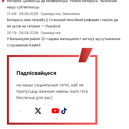
Вячорка: Цікавасць да канферэнцыі "Новая Беларусь" вызначае
нашу суб'ектнасць
21:44
08.08.2026
Грамадства, Эканоміка
Беларусь мае патрэбу ў гіганцкай пенсійнай рэформе і пакуль да
яе зусім не гатовая — Львоўскі
20:13
08.08.2026
Грамадства
У Бялыніцкім раёне 22-гадовы матацыкліст загінуў ад сутыкнення
з грузавіком КамАЗ
Падпісвайцеся
на нашы сацыяльныя сеткі, каб не
прапусціць важныя навіны (калі гэта
бяспечна для вас)