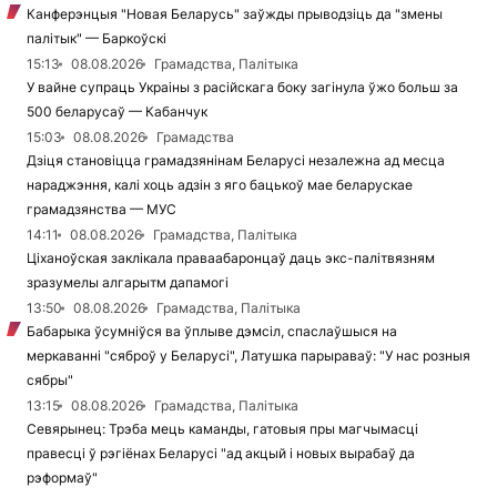
Канферэнцыя "Новая Беларусь" заўжды прыводзіць да "змены
палітык" — Баркоўскі
15:13
08.08.2026
Грамадства, Палітыка
У вайне супраць Украіны з расійскага боку загінула ўжо больш за
500 беларусаў — Кабанчук
15:03
08.08.2026
Грамадства
Дзіця становіцца грамадзянінам Беларусі незалежна ад месца
нараджэння, калі хоць адзін з яго бацькоў мае беларускае
грамадзянства — МУС
14:11
08.08.2026
Грамадства, Палітыка
Ціханоўская заклікала праваабаронцаў даць экс-палітвязням
зразумелы алгарытм дапамогі
13:50
08.08.2026
Грамадства, Палітыка
Бабарыка ўсумніўся ва ўплыве дэмсіл, спаслаўшыся на
меркаванні "сяброў у Беларусі", Латушка парыраваў: "У нас розныя
сябры"
13:15
08.08.2026
Грамадства, Палітыка
Севярынец: Трэба мець каманды, гатовыя пры магчымасці
правесці ў рэгіёнах Беларусі "ад акцый і новых вырабаў да
рэформаў"