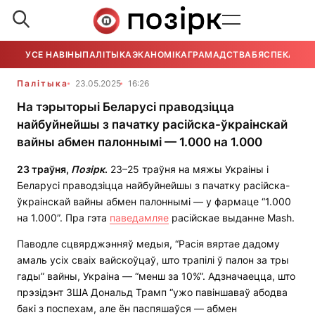
УСЕ НАВІНЫ
ПАЛІТЫКА
ЭКАНОМІКА
ГРАМАДСТВА
БЯСПЕКА
УСЕ
Палітыка
23.05.2025
16:26
На тэрыторыі Беларусі праводзіцца
найбуйнейшы з пачатку расійска-ўкраінскай
вайны абмен палоннымі — 1.000 на 1.000
23 траўня,
Позірк
.
23–25 траўня на мяжы Украіны і
Беларусі праводзіцца найбуйнейшы з пачатку расійска-
ўкраінскай вайны абмен палоннымі — у фармаце “1.000
на 1.000”. Пра гэта
паведамляе
расійскае выданне Mash.
Паводле сцвярджэнняў медыя, “Расія вяртае дадому
амаль усіх сваіх вайскоўцаў, што трапілі ў палон за тры
гады” вайны, Украіна — “менш за 10%”. Адзначаецца, што
прэзідэнт ЗША Дональд Трамп “ужо павіншаваў абодва
бакі з поспехам, але ён паспяшаўся — абмен