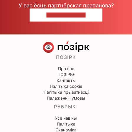
У вас ёсць партнёрская прапанова?
НАПІШЫЦЕ НАМ
ПОЗІРК
Пра нас
ПОЗІРК+
Кантакты
Палітыка cookie
Палітыка прыватнасці
Палажэнні і ўмовы
РУБРЫКІ
Усе навіны
Палітыка
Эканоміка