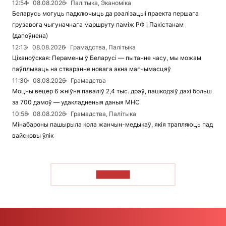
12:54
08.08.2026
Палітыка, Эканоміка
Беларусь могуць падключыць да рэалізацыі праекта першага
грузавога чыгуначнага маршруту паміж РФ і Пакістанам
(дапоўнена)
12:13
08.08.2026
Грамадства, Палітыка
Ціханоўская: Перамены ў Беларусі — пытанне часу, мы можам
паўплываць на стварэнне новага акна магчымасцяў
11:30
08.08.2026
Грамадства
Моцны вецер 6 жніўня паваліў 2,4 тыс. дрэў, пашкодзіў дахі больш
за 700 дамоў — удакладненыя даныя МНС
10:58
08.08.2026
Грамадства, Палітыка
Мінабароны пашырыла кола жанчын-медыкаў, якія трапляюць пад
вайсковы ўлік
ЧЫТАЦЬ