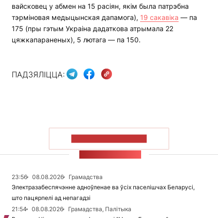
вайсковец у абмен на 15 расіян, якім была патрэбна
тэрміновая медыцынская дапамога),
19 сакавіка
— па
175 (пры гэтым Украіна дадаткова атрымала 22
цяжкапараненых), 5 лютага — па 150.
ПАДЗЯЛІЦЦА:
ПАКАЗАЦЬ БОЛЬШ
СТУЖКА НАВІН
23:56
08.08.2026
Грамадства
Электразабеспячэнне адноўленае ва ўсіх паселішчах Беларусі,
што пацярпелі ад непагадзі
21:54
08.08.2026
Грамадства, Палітыка