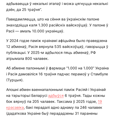
адбываецца ў некалькі этапаў і можа цягнуцца некалькі
дзён, да 25 траўня”.
Паведамляецца, што на сёння ва ўкраінскім палоне
знаходзіцца каля 1.300 расійскіх вайскоўцаў. У палоне ў
Расіі — амаль 10.000 украінцаў.
У 2024 годзе паміж краінамі афіцыйна было праведзена
12 абменаў, Расія вярнула 535 вайскоўцаў, гаворыцца ў
публікацыі. У 2025-м адбылося пяць абменаў, РФ
атрымала 800 чалавек.
Аб абмене палоннымі ў фармаце “1.000 на 1.000” Украіна
і Расія дамовіліся 16 траўня падчас перамоў у Стамбуле
(Турцыя).
Апошні абмен ваеннапалоннымі паміж Расіяй і Украінай
на тэрыторыі Беларусі
адбыўся
6 траўня. Тады кожны
бок вярнуў па 205 чалавек. Таксама ў 2025 годзе,
19
красавіка
, бакі перадалі адно аднаму па 246 чалавек
(дадаткова Украіне быў перададзены 31 паранены