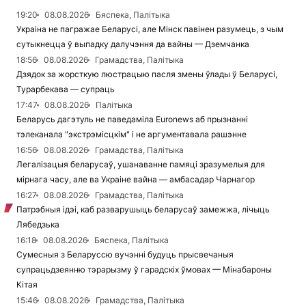
19:20
08.08.2026
Бяспека, Палітыка
Украіна не пагражае Беларусі, але Мінск павінен разумець, з чым
сутыкнецца ў выпадку далучэння да вайны — Дземчанка
18:56
08.08.2026
Грамадства, Палітыка
Дзядок за жорсткую люстрацыю пасля змены ўлады ў Беларусі,
Турарбекава — супраць
17:47
08.08.2026
Палітыка
Беларусь дагэтуль не паведаміла Euronews аб прызнанні
тэлеканала "экстрэмісцкім" і не аргументавала рашэнне
16:56
08.08.2026
Грамадства, Палітыка
Легалізацыя беларусаў, ушанаванне памяці зразумелыя для
мірнага часу, але ва Украіне вайна — амбасадар Чарнагор
16:27
08.08.2026
Грамадства, Палітыка
Патрэбныя ідэі, каб разварушыць беларусаў замежжа, лічыць
Лябедзька
16:18
08.08.2026
Бяспека, Палітыка
Сумесныя з Беларуссю вучэнні будуць прысвечаныя
супрацьдзеянню тэрарызму ў гарадскіх ўмовах — Мінабароны
Кітая
15:46
08.08.2026
Грамадства, Палітыка