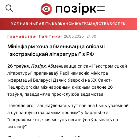
УСЕ НАВІНЫ
ПАЛІТЫКА
ЭКАНОМІКА
ГРАМАДСТВА
БЯСПЕКА
УСЕ
Грамадства
Палітыка
26.05.2025
21:30
Мінінфарм хоча абменьвацца спісамі
“экстрэмісцкай літаратуры” з РФ
26 траўня,
Позірк
.
Абменьвацца спісамі “экстрэмісцкай
літаратуры” прапанаваў Расіі намеснік міністра
інфармацыі Беларусі Дзяніс Язерскі на ХХ Санкт-
Пецярбургскім міжнародным кніжным салоне 26
траўня, паведамляе прэс-служба ведамства.
Паводле яго, “зацікаўленасць тут павінна быць узаемнай,
а супрацоўніцтва самым цесным“ у барацьбе з
“продажам кніг, якія могуць негатыўна ўплываць на
чытачоў”.