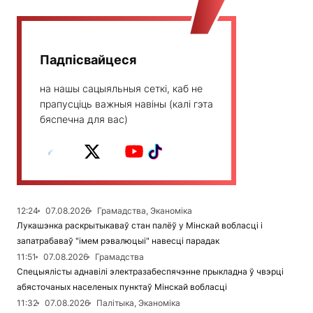
Падпісвайцеся
на нашы сацыяльныя сеткі, каб не
прапусціць важныя навіны (калі гэта
бяспечна для вас)
12:24
07.08.2026
Грамадства, Эканоміка
Лукашэнка раскрытыкаваў стан палёў у Мінскай вобласці і
запатрабаваў "імем рэвалюцыі" навесці парадак
11:51
07.08.2026
Грамадства
Спецыялісты аднавілі электразабеспячэнне прыкладна ў чвэрці
абясточаных населеных пунктаў Мінскай вобласці
11:32
07.08.2026
Палітыка, Эканоміка