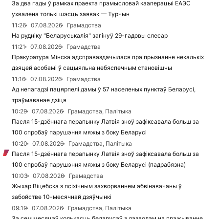
За два гады ў рамках праекта прамысловай кааперацыі ЕАЭС
ухвалена толькі шэсць заявак — Турчын
11:26
07.08.2026
Грамадства
На рудніку "Беларуськалія" загінуў 29-гадовы слесар
11:21
07.08.2026
Грамадства
Пракуратура Мінска адсправаздачылася пра прызнанне некалькіх
дзяцей асобамі ў сацыяльна небяспечным становішчы
11:16
07.08.2026
Грамадства
Ад непагадзі пацярпелі дамы ў 57 населеных пунктаў Беларусі,
траўмаванае дзіця
10:29
07.08.2026
Грамадства, Палітыка
Пасля 15-дзённага перапынку Латвія зноў зафіксавала больш за
100 спробаў парушэння мяжы з боку Беларусі
10:20
07.08.2026
Грамадства, Палітыка
Пасля 15-дзённага перапынку Латвія зноў зафіксавала больш за
100 спробаў парушэння мяжы з боку Беларусі (падрабязна)
10:03
07.08.2026
Грамадства
Жыхар Віцебска з псіхічным захворваннем абвінавачаны ў
забойстве 10-месячнай дзяўчынкі
09:19
07.08.2026
Грамадства, Палітыка
За сем месяцаў колькасць беларусаў з дазволам на пражыванне