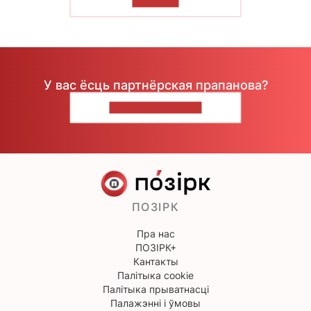
ЧЫТАЦЬ
У вас ёсць партнёрская прапанова?
НАПІШЫЦЕ НАМ
ПОЗІРК
Пра нас
ПОЗІРК+
Кантакты
Палітыка cookie
Палітыка прыватнасці
Палажэнні і ўмовы