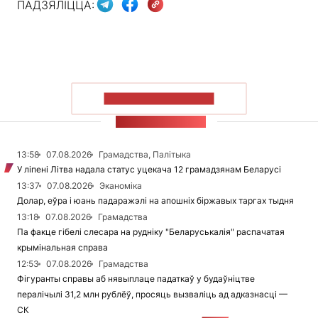
ПАДЗЯЛІЦЦА:
ПАКАЗАЦЬ БОЛЬШ
СТУЖКА НАВІН
13:58
07.08.2026
Грамадства, Палітыка
У ліпені Літва надала статус уцекача 12 грамадзянам Беларусі
13:37
07.08.2026
Эканоміка
Долар, еўра і юань падаражэлі на апошніх біржавых таргах тыдня
13:18
07.08.2026
Грамадства
Па факце гібелі слесара на рудніку "Беларуськалія" распачатая
крымінальная справа
12:53
07.08.2026
Грамадства
Фігуранты справы аб нявыплаце падаткаў у будаўніцтве
пералічылі 31,2 млн рублёў, просяць вызваліць ад адказнасці —
СК