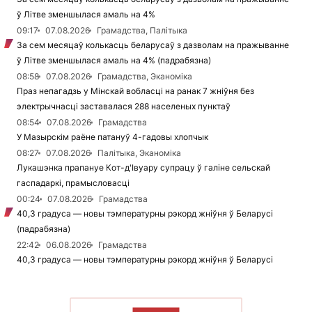
ў Літве зменшылася амаль на 4%
09:17
07.08.2026
Грамадства, Палітыка
За сем месяцаў колькасць беларусаў з дазволам на пражыванне
ў Літве зменшылася амаль на 4% (падрабязна)
08:58
07.08.2026
Грамадства, Эканоміка
Праз непагадзь у Мінскай вобласці на ранак 7 жніўня без
электрычнасці заставалася 288 населеных пунктаў
08:54
07.08.2026
Грамадства
У Мазырскім раёне патануў 4-гадовы хлопчык
08:27
07.08.2026
Палітыка, Эканоміка
Лукашэнка прапануе Кот-д'Івуару супрацу ў галіне сельскай
гаспадаркі, прамысловасці
00:24
07.08.2026
Грамадства
40,3 градуса — новы тэмпературны рэкорд жніўня ў Беларусі
(падрабязна)
22:42
06.08.2026
Грамадства
40,3 градуса — новы тэмпературны рэкорд жніўня ў Беларусі