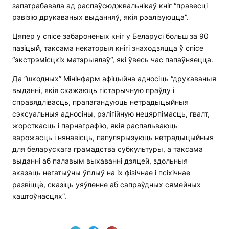
запатрабавала ад распаўсюджвальнікаў кніг “правесці
рэвізію друкаваных выданняў, якія рэалізуюцца”.
Цяпер у спісе забароненых кніг у Беларусі больш за 90
пазіцый, таксама некаторыя кнігі знаходзяцца ў спісе
“экстрэмісцкіх матэрыялаў“, які ўвесь час папаўняецца.
Да “шкодных” Мінінфарм афіцыйна адносіць “друкаваныя
выданні, якія скажаюць гістарычную праўду і
справядлівасць, прапагандуюць нетрадыцыйныя
сэксуальныя адносіны, рэлігійную нецярпімасць, гвалт,
жорсткасць і парнаграфію, якія распальваюць
варожасць і нянавісць, папулярызуюць нетрадыцыйныя
для беларускага грамадства субкультуры, а таксама
выданні аб палавым выхаванні дзяцей, здольныя
аказаць негатыўны ўплыў на іх фізічнае і псіхічнае
развіццё, сказіць уяўленне аб сапраўдных сямейных
каштоўнасцях“.