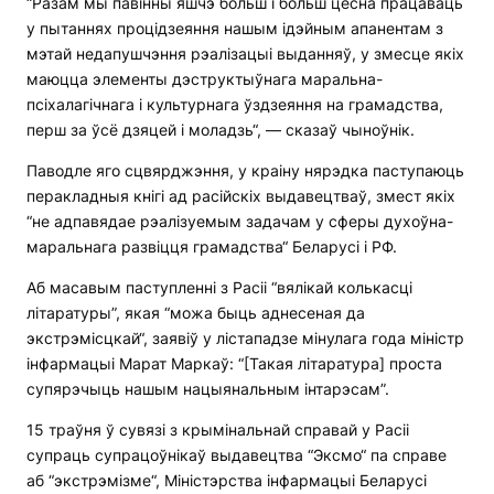
“Разам мы павінны яшчэ больш і больш цесна працаваць
у пытаннях процідзеяння нашым ідэйным апанентам з
мэтай недапушчэння рэалізацыі выданняў, у змесце якіх
маюцца элементы дэструктыўнага маральна-
псіхалагічнага і культурнага ўздзеяння на грамадства,
перш за ўсё дзяцей і моладзь“, — сказаў чыноўнік.
Паводле яго сцвярджэння, у краіну нярэдка паступаюць
перакладныя кнігі ад расійскіх выдавецтваў, змест якіх
“не адпавядае рэалізуемым задачам у сферы духоўна-
маральнага развіцця грамадства“ Беларусі і РФ.
Аб масавым паступленні з Расіі “вялікай колькасці
літаратуры”, якая “можа быць аднесеная да
экстрэмісцкай“, заявіў у лістападзе мінулага года міністр
інфармацыі Марат Маркаў: “[Такая літаратура] проста
супярэчыць нашым нацыянальным інтарэсам”.
15 траўня ў сувязі з крымінальнай справай у Расіі
супраць супрацоўнікаў выдавецтва “Эксмо“ па справе
аб “экстрэмізме“, Міністэрства інфармацыі Беларусі