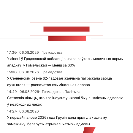
ПАКАЗАЦЬ БОЛЬШ
СТУЖКА НАВІН
17:36
06.08.2026
Грамадства
У ліпені ў Гродзенскай вобласці выпала паўтары месячныя нормы
ападкаў, у Гомельскай — менш за 60%
15:08
06.08.2026
Грамадства
У Сенненскім раёне 62-гадовая жанчына пагражала забіць
сужыцеля — распачатая крымінальная справа
14:49
06.08.2026
Грамадства, Палітыка
Статкевіч лічыць, что яго інсульт у няволі быў выкліканы адмоваю
ў неабходных леках
14:27
06.08.2026
У першай палове 2026 года Грузія дала прытулак аднаму
замежніку, беларусы атрымалі чатыры адмовы