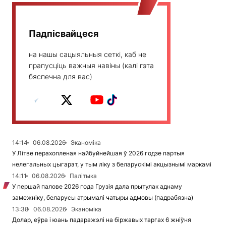
Падпісвайцеся
на нашы сацыяльныя сеткі, каб не
прапусціць важныя навіны (калі гэта
бяспечна для вас)
14:14
06.08.2026
Эканоміка
У Літве перахопленая найбуйнейшая ў 2026 годзе партыя
нелегальных цыгарэт, у тым ліку з беларускімі акцызнымі маркамі
14:11
06.08.2026
Палітыка
У першай палове 2026 года Грузія дала прытулак аднаму
замежніку, беларусы атрымалі чатыры адмовы (падрабязна)
13:38
06.08.2026
Эканоміка
Долар, еўра і юань падаражэлі на біржавых таргах 6 жніўня