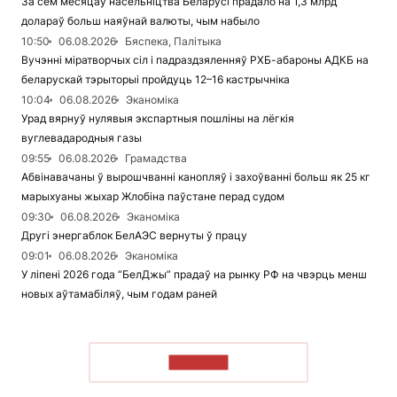
За сем месяцаў насельніцтва Беларусі прадало на 1,3 млрд
долараў больш наяўнай валюты, чым набыло
10:50
06.08.2026
Бяспека, Палітыка
Вучэнні міратворчых сіл і падраздзяленняў РХБ-абароны АДКБ на
беларускай тэрыторыі пройдуць 12–16 кастрычніка
10:04
06.08.2026
Эканоміка
Урад вярнуў нулявыя экспартныя пошліны на лёгкія
вуглевадародныя газы
09:55
06.08.2026
Грамадства
Абвінавачаны ў вырошчванні канопляў і захоўванні больш як 25 кг
марыхуаны жыхар Жлобіна паўстане перад судом
09:30
06.08.2026
Эканоміка
Другі энергаблок БелАЭС вернуты ў працу
09:01
06.08.2026
Эканоміка
У ліпені 2026 года “БелДжы” прадаў на рынку РФ на чвэрць менш
новых аўтамабіляў, чым годам раней
ЧЫТАЦЬ