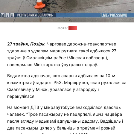
Фота:
МУС
27 траўня,
Позірк
.
Чарговае дарожна-транспартнае
здарэнне з удзелам маршрутнага таксі адбылося 27
траўня ў Смалявіцкім раёне (Мінская вобласць),
паведамляе Міністэрства ўнутраных спраў.
Ведамства адзначае, што аварыя адбылася на 10-м
кіламетры аўтадарогі Р53. Маршрутка, якая рухалася са
Смалявічаў у Мінск, ўрэзалася ў агароджу і
перакулілася.
На момант ДТЗ у мікрааўтобусе знаходзілася дзесяць
чалавек. “Трое пасажыраў не пацярпелі, яшчэ чацвёра
пасля агляду медыкамі адпушчаны дадому. Вадзіцель і
два пасажыры цяпер у бальніцы з траўмамі рознай