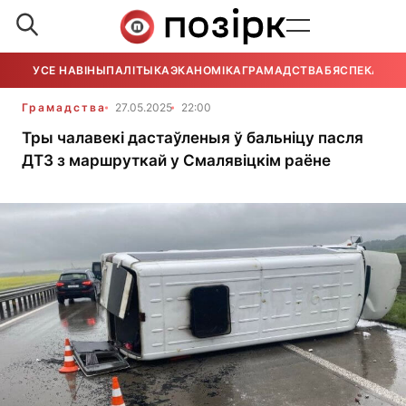
УСЕ НАВІНЫ
ПАЛІТЫКА
ЭКАНОМІКА
ГРАМАДСТВА
БЯСПЕКА
УСЕ
Грамадства
27.05.2025
22:00
Тры чалавекі дастаўленыя ў бальніцу пасля
ДТЗ з маршруткай у Смалявіцкім раёне