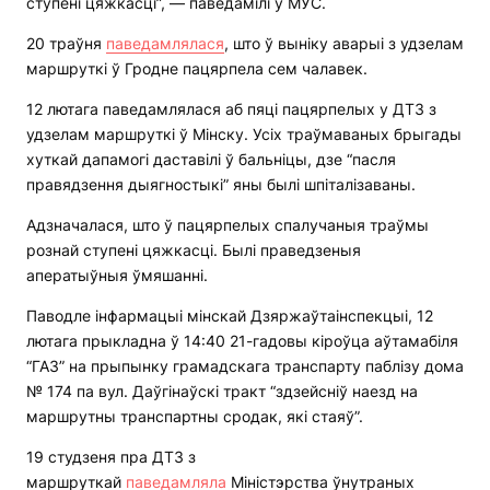
ступені цяжкасці”, — паведамілі ў МУС.
20 траўня
паведамлялася
, што ў выніку аварыі з удзелам
маршруткі ў Гродне пацярпела сем чалавек.
12 лютага паведамлялася аб пяці пацярпелых у ДТЗ з
удзелам маршруткі ў Мінску. Усіх траўмаваных брыгады
хуткай дапамогі даставілі ў бальніцы, дзе “пасля
правядзення дыягностыкі” яны былі шпіталізаваны.
Адзначалася, што ў пацярпелых спалучаныя траўмы
рознай ступені цяжкасці. Былі праведзеныя
аператыўныя ўмяшанні.
Паводле інфармацыі мінскай Дзяржаўтаінспекцыі, 12
лютага прыкладна ў 14:40 21-гадовы кіроўца аўтамабіля
“ГАЗ” на прыпынку грамадскага транспарту паблізу дома
№ 174 па вул. Даўгінаўскі тракт “здзейсніў наезд на
маршрутны транспартны сродак, які стаяў”.
19 студзеня пра ДТЗ з
маршруткай
паведамляла
Міністэрства ўнутраных