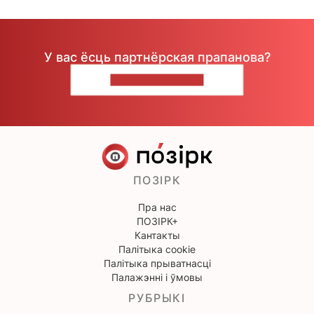
У вас ёсць партнёрская прапанова?
НАПІШЫЦЕ НАМ
ПОЗІРК
Пра нас
ПОЗІРК+
Кантакты
Палітыка cookie
Палітыка прыватнасці
Палажэнні і ўмовы
РУБРЫКІ