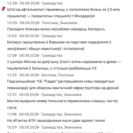
13:36
06.08.2026
Грамадства
Штогод афтальмолагі прымаюць у паліклініках больш за 2,5 млн
пацыентаў — пазаштатны спецыяліст Мінздароўя
13:05
06.08.2026
Палітыка, Эканоміка
Прэзідэнт Алжыра можа неўзабаве наведаць Беларусь
12:42
06.08.2026
Грамадства
Беларус арыштаваны ў Варшаве на падставе падазрэння ў
захоўванні і збыце наркотыкаў і псіхатропаў
12:38
06.08.2026
Грамадства
У цэнтры Мінска на дзяўчыну ўпалі галіны надламанага дрэва —
пацярпелая ў бальніцы, у сітуацыі разбіраецца СК
12:35
06.08.2026
Бяспека, Палітыка
Падсанкцыйнае "КБ "Радар" распрацавала новы перадатчык
перашкодаў для абароны крытычнай інфраструктуры ад дронаў
12:31
06.08.2026
Грамадства, Эканоміка
Мытня выкрыла намер польскага перавозчыка схаваць частку
грузу
11:08
06.08.2026
Грамадства, Эканоміка
На аб'ектах АПК пашкоджаныя яшчэ дзве адзінкі тэхнікі
10:57
06.08.2026
Грамадства, Эканоміка