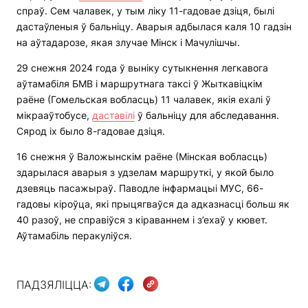
спраў. Сем чалавек, у тым ліку 11-гадовае дзіця, былі
дастаўленыя ў бальніцу. Аварыя адбылася каля 10 гадзін
на аўтадарозе, якая злучае Мінск і Мачулішчы.
29 снежня 2024 года ў выніку сутыкнення легкавога
аўтамабіля БМВ і маршрутнага таксі ў Жыткавіцкім
раёне (Гомельская вобласць) 11 чалавек, якія ехалі ў
мікрааўтобусе,
даставілі
ў бальніцу для абследавання.
Сярод іх было 8-гадовае дзіця.
16 снежня ў Валожынскім раёне (Мінская вобласць)
здарылася аварыя з удзелам маршруткі, у якой было
дзевяць пасажыраў. Паводле інфармацыі МУС, 66-
гадовы кіроўца, які прыцягваўся да адказнасці больш як
40 разоў, не справіўся з кіраваннем і з’ехаў у кювет.
Аўтамабіль перакуліўся.
ПАДЗЯЛІЦЦА: