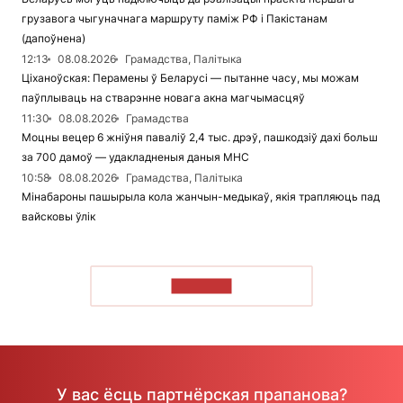
грузавога чыгуначнага маршруту паміж РФ і Пакістанам
(дапоўнена)
12:13
08.08.2026
Грамадства, Палітыка
Ціханоўская: Перамены ў Беларусі — пытанне часу, мы можам
паўплываць на стварэнне новага акна магчымасцяў
11:30
08.08.2026
Грамадства
Моцны вецер 6 жніўня паваліў 2,4 тыс. дрэў, пашкодзіў дахі больш
за 700 дамоў — удакладненыя даныя МНС
10:58
08.08.2026
Грамадства, Палітыка
Мінабароны пашырыла кола жанчын-медыкаў, якія трапляюць пад
вайсковы ўлік
ЧЫТАЦЬ
У вас ёсць партнёрская прапанова?