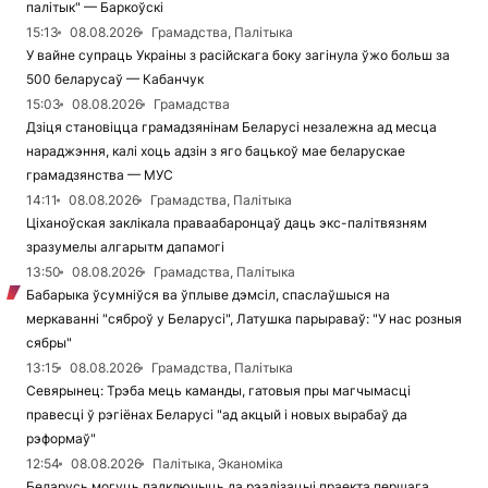
палітык" — Баркоўскі
15:13
08.08.2026
Грамадства, Палітыка
У вайне супраць Украіны з расійскага боку загінула ўжо больш за
500 беларусаў — Кабанчук
15:03
08.08.2026
Грамадства
Дзіця становіцца грамадзянінам Беларусі незалежна ад месца
нараджэння, калі хоць адзін з яго бацькоў мае беларускае
грамадзянства — МУС
14:11
08.08.2026
Грамадства, Палітыка
Ціханоўская заклікала праваабаронцаў даць экс-палітвязням
зразумелы алгарытм дапамогі
13:50
08.08.2026
Грамадства, Палітыка
Бабарыка ўсумніўся ва ўплыве дэмсіл, спаслаўшыся на
меркаванні "сяброў у Беларусі", Латушка парыраваў: "У нас розныя
сябры"
13:15
08.08.2026
Грамадства, Палітыка
Севярынец: Трэба мець каманды, гатовыя пры магчымасці
правесці ў рэгіёнах Беларусі "ад акцый і новых вырабаў да
рэформаў"
12:54
08.08.2026
Палітыка, Эканоміка
Беларусь могуць падключыць да рэалізацыі праекта першага