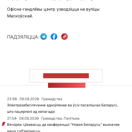
Офісна-гандлёвы цэнтр узводзіцца на вуліцы
Маскоўскай.
ПАДЗЯЛІЦЦА:
ПАКАЗАЦЬ БОЛЬШ
СТУЖКА НАВІН
23:56
08.08.2026
Грамадства
Электразабеспячэнне адноўленае ва ўсіх паселішчах Беларусі,
што пацярпелі ад непагадзі
21:54
08.08.2026
Грамадства, Палітыка
Вячорка: Цікавасць да канферэнцыі "Новая Беларусь" вызначае
нашу суб'ектнасць