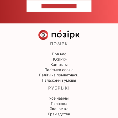
НАПІШЫЦЕ НАМ
ПОЗІРК
Пра нас
ПОЗІРК+
Кантакты
Палітыка cookie
Палітыка прыватнасці
Палажэнні і ўмовы
РУБРЫКІ
Усе навіны
Палітыка
Эканоміка
Грамадства