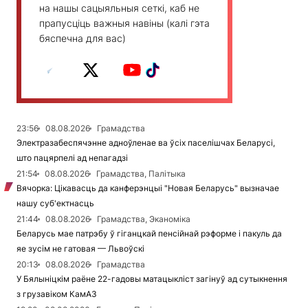
на нашы сацыяльныя сеткі, каб не
прапусціць важныя навіны (калі гэта
бяспечна для вас)
23:56
08.08.2026
Грамадства
Электразабеспячэнне адноўленае ва ўсіх паселішчах Беларусі,
што пацярпелі ад непагадзі
21:54
08.08.2026
Грамадства, Палітыка
Вячорка: Цікавасць да канферэнцыі "Новая Беларусь" вызначае
нашу суб'ектнасць
21:44
08.08.2026
Грамадства, Эканоміка
Беларусь мае патрэбу ў гіганцкай пенсійнай рэформе і пакуль да
яе зусім не гатовая — Львоўскі
20:13
08.08.2026
Грамадства
У Бялыніцкім раёне 22-гадовы матацыкліст загінуў ад сутыкнення
з грузавіком КамАЗ