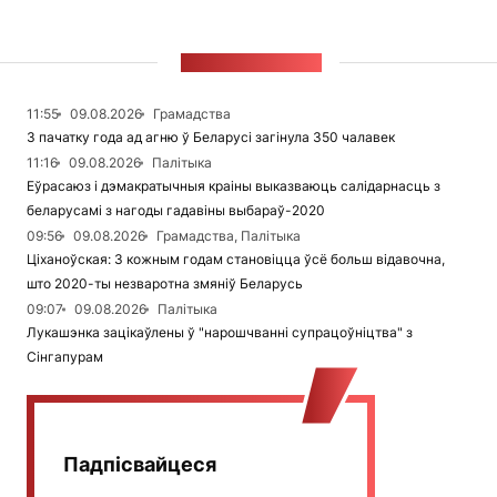
СТУЖКА НАВІН
11:55
09.08.2026
Грамадства
З пачатку года ад агню ў Беларусі загінула 350 чалавек
11:16
09.08.2026
Палітыка
Еўрасаюз і дэмакратычныя краіны выказваюць салідарнасць з
беларусамі з нагоды гадавіны выбараў-2020
09:56
09.08.2026
Грамадства, Палітыка
Ціханоўская: З кожным годам становіцца ўсё больш відавочна,
што 2020-ты незваротна змяніў Беларусь
09:07
09.08.2026
Палітыка
Лукашэнка зацікаўлены ў "нарошчванні супрацоўніцтва" з
Сінгапурам
Падпісвайцеся