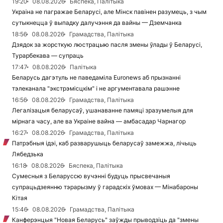
19:20
08.08.2026
Бяспека, Палітыка
Украіна не пагражае Беларусі, але Мінск павінен разумець, з чым
сутыкнецца ў выпадку далучэння да вайны — Дземчанка
18:56
08.08.2026
Грамадства, Палітыка
Дзядок за жорсткую люстрацыю пасля змены ўлады ў Беларусі,
Турарбекава — супраць
17:47
08.08.2026
Палітыка
Беларусь дагэтуль не паведаміла Euronews аб прызнанні
тэлеканала "экстрэмісцкім" і не аргументавала рашэнне
16:56
08.08.2026
Грамадства, Палітыка
Легалізацыя беларусаў, ушанаванне памяці зразумелыя для
мірнага часу, але ва Украіне вайна — амбасадар Чарнагор
16:27
08.08.2026
Грамадства, Палітыка
Патрэбныя ідэі, каб разварушыць беларусаў замежжа, лічыць
Лябедзька
16:18
08.08.2026
Бяспека, Палітыка
Сумесныя з Беларуссю вучэнні будуць прысвечаныя
супрацьдзеянню тэрарызму ў гарадскіх ўмовах — Мінабароны
Кітая
15:46
08.08.2026
Грамадства, Палітыка
Канферэнцыя "Новая Беларусь" заўжды прыводзіць да "змены