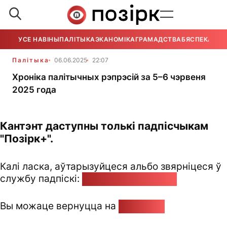
УСЕ НАВІНЫ
ПАЛІТЫКА
ЭКАНОМІКА
ГРАМАДСТВА
БЯСПЕКА
УСЕ
Палітыка
06.06.2025
22:07
Хроніка палітычных рэпрэсій за 5–6 чэрвеня
2025 года
Кантэнт даступны толькі падпісчыкам
"Позірк+".
Калі ласка, аўтарызуйцеся альбо звярніцеся ў
службу падпіскі:
pozirk@pozirk.online
Вы можаце вернуцца на
Галоўную