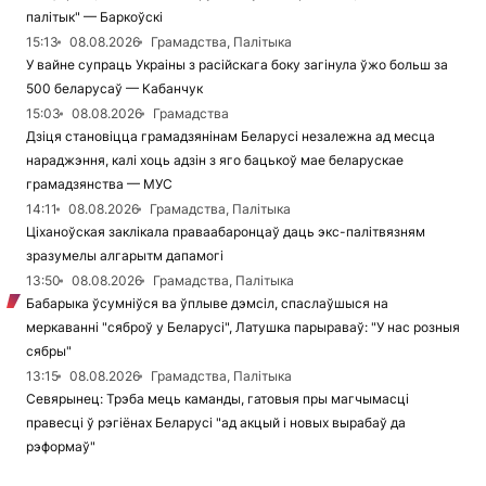
палітык" — Баркоўскі
15:13
08.08.2026
Грамадства, Палітыка
У вайне супраць Украіны з расійскага боку загінула ўжо больш за
500 беларусаў — Кабанчук
15:03
08.08.2026
Грамадства
Дзіця становіцца грамадзянінам Беларусі незалежна ад месца
нараджэння, калі хоць адзін з яго бацькоў мае беларускае
грамадзянства — МУС
14:11
08.08.2026
Грамадства, Палітыка
Ціханоўская заклікала праваабаронцаў даць экс-палітвязням
зразумелы алгарытм дапамогі
13:50
08.08.2026
Грамадства, Палітыка
Бабарыка ўсумніўся ва ўплыве дэмсіл, спаслаўшыся на
меркаванні "сяброў у Беларусі", Латушка парыраваў: "У нас розныя
сябры"
13:15
08.08.2026
Грамадства, Палітыка
Севярынец: Трэба мець каманды, гатовыя пры магчымасці
правесці ў рэгіёнах Беларусі "ад акцый і новых вырабаў да
рэформаў"