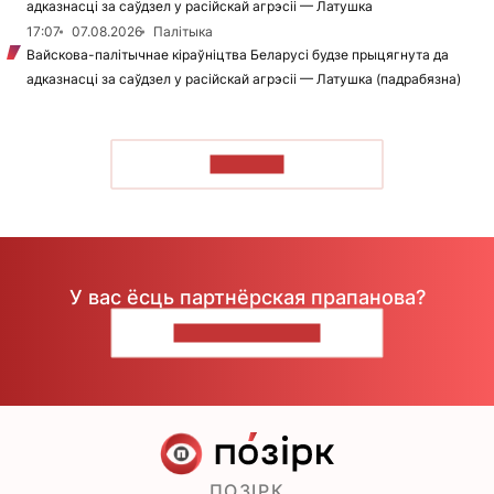
адказнасці за саўдзел у расійскай агрэсіі — Латушка
17:07
07.08.2026
Палітыка
Вайскова-палітычнае кіраўніцтва Беларусі будзе прыцягнута да
адказнасці за саўдзел у расійскай агрэсіі — Латушка (падрабязна)
ЧЫТАЦЬ
У вас ёсць партнёрская прапанова?
НАПІШЫЦЕ НАМ
ПОЗІРК