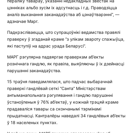
пераліку тавараў, указанні недакладных звестак на
цэнніках альбо зусім іх адсутнасць і г.д. Праводзіцца
аналіз выканання заканадаўства аб цэнаўтварэнні”, —
адзначае Марг.
Падкрэсліваецца, што супрацоўнікі ведамства правялі
праверку ў згаданай краме “з улікам звароту спажыўца,
які паступіў на адрас урада Беларусі”.
МАРГ рэгулярна падвяргае праверкам аб’екты
рознічнага гандлю, як правіла, выяўляючы ў іх дзейнасці
парушэнні заканадаўства.
15 траўня паведамлялася, што падчас выбарачнай
праверкі гандлёвай сеткі “Санта” Міністэрствам
антыманапольнага рэгулявання і гандлю парушэнні
ўстаноўленыя ў 76% аб’ектаў, у кожнай трэцяй краме
прадаваліся тавары са скончанымі тэрмінамі
прыдатнасці. Кантралёры наведалі 34 гандлёвыя аб’екты
ў 18 населеных пунктах.