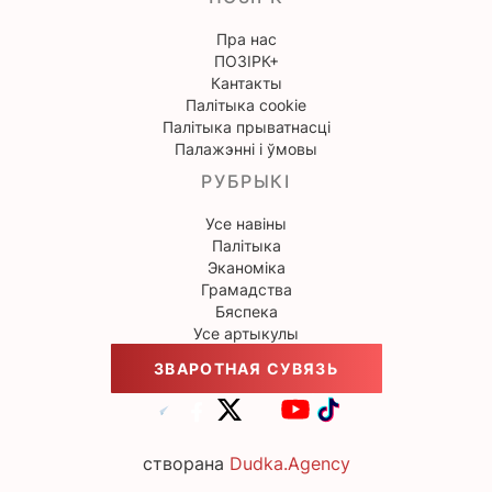
Пра нас
ПОЗІРК+
Кантакты
Палітыка cookie
Палітыка прыватнасці
Палажэнні і ўмовы
РУБРЫКІ
Усе навіны
Палітыка
Эканоміка
Грамадства
Бяспека
Усе артыкулы
ЗВАРОТНАЯ СУВЯЗЬ
створана
Dudka.Agency