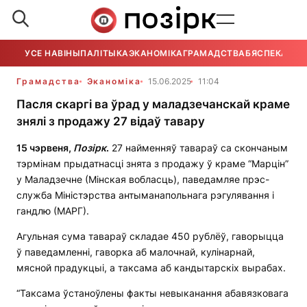
УСЕ НАВІНЫ
ПАЛІТЫКА
ЭКАНОМІКА
ГРАМАДСТВА
БЯСПЕКА
УСЕ
Грамадства
Эканоміка
15.06.2025
11:04
Пасля скаргі ва ўрад у маладзечанскай краме
знялі з продажу 27 відаў тавару
15 чэрвеня,
Позірк
.
27 найменняў тавараў са скончаным
тэрмінам прыдатнасці знята з продажу ў краме “Марцін”
у Маладзечне (Мінская вобласць), паведамляе прэс-
служба Міністэрства антыманапольнага рэгулявання і
гандлю (МАРГ).
Агульная сума тавараў складае 450 рублёў, гаворыцца
ў паведамленні, гаворка аб малочнай, кулінарнай,
мясной прадукцыі, а таксама аб кандытарскіх вырабах.
“Таксама ўстаноўлены факты невыканання абавязковага