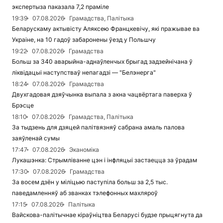
экспертыза паказала 7,2 праміле
19:39
07.08.2026
Грамадства, Палітыка
Беларускаму актывісту Аляксею Францкевічу, які пражывае ва
Украіне, на 10 гадоў забаронены ўезд у Польшчу
19:22
07.08.2026
Грамадства
Больш за 340 аварыйна-аднаўленчых брыгад задзейнічана ў
ліквідацыі наступстваў непагадзі — "Белэнерга"
18:24
07.08.2026
Грамадства
Двухгадовая дзяўчынка выпала з акна чацвёртага паверха ў
Брэсце
18:10
07.08.2026
Грамадства, Палітыка
За тыдзень для дзяцей палітвязняў сабрана амаль палова
заяўленай сумы
17:47
07.08.2026
Эканоміка
Лукашэнка: Стрымліванне цэн і інфляцыі застаецца за ўрадам
17:30
07.08.2026
Грамадства
За восем дзён у міліцыю паступіла больш за 2,5 тыс.
паведамленняў аб званках тэлефонных махляроў
17:15
07.08.2026
Палітыка
Вайскова-палітычнае кіраўніцтва Беларусі будзе прыцягнута да