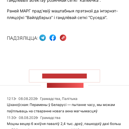
гандлёвых аб’ектаў рознічнай сеткі “Капеечка”.
Раней МАРГ прад’явіў маштабныя прэтэнзіі да інтэрнэт-
пляцоўкі “Вайлдбэрыз” і гандлёвай сеткі “Суседзі”.
ПАДЗЯЛІЦЦА:
ПАКАЗАЦЬ БОЛЬШ
СТУЖКА НАВІН
12:13
08.08.2026
Грамадства, Палітыка
Ціханоўская: Перамены ў Беларусі — пытанне часу, мы можам
паўплываць на стварэнне новага акна магчымасцяў
11:30
08.08.2026
Грамадства
Моцны вецер 6 жніўня паваліў 2,4 тыс. дрэў, пашкодзіў дахі больш