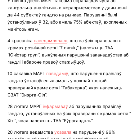
У той жа дзень МАРГ таксама справаздачыўся аб
кантрольна-аналітычных мерапрыемствах у дачыненні
да 44 суб’ектаў гандлю на рынках. Парушэнні былі
ўстаноўленыя ў 32, або амаль 75% аб’ектаў, ахопленых
маніторынгам.
4 красавіка
паведамлялася
, што ва ўсіх правераных
крамах рознічнай сеткі “7 пятніц” (належыць ТАА
“Юністар груп”) выяўленыя парушэнні заканадаўства аб
гандлі і абароне правоў спажыўцоў.
10 сакавіка МАРГ
паведаміў
, што парушэнні правілаў
гандлю ўстаноўленыя амаль у кожнай трэцяй
праверанай краме сеткі “Табакерка”, якая належыць
СЗАТ “Энэрга-Оіл”.
28 лютага МАРГ
інфармаваў
аб парушэннях правілаў
гандлю, устаноўленых ва ўсіх правераных крамах сеткі ”
Хіт!”, якая належыць ТАА “Еўрагандаль”.
20 лютага ведамства
ўказала
на парушэнні ў 96%