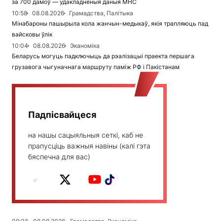
за 700 дамоў — удакладненыя даныя МНС
10:58
08.08.2026
Грамадства, Палітыка
Мінабароны пашырыла кола жанчын-медыкаў, якія трапляюць пад
вайсковы ўлік
10:04
08.08.2026
Эканоміка
Беларусь могуць падключыць да рэалізацыі праекта першага
грузавога чыгуначнага маршруту паміж РФ і Пакістанам
Падпісвайцеся
на нашы сацыяльныя сеткі, каб не
прапусціць важныя навіны (калі гэта
бяспечна для вас)