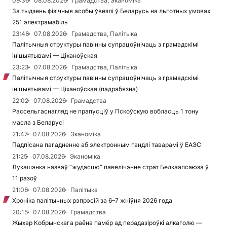
09:36
08.08.2026
Грамадства, Эканоміка
За тыдзень фізічныя асобы ўвезлі ў Беларусь на льготных умовах
251 электрамабіль
23:48
07.08.2026
Грамадства, Палітыка
Палітычныя структуры павінны супрацоўнічаць з грамадскімі
ініцыятывамі — Ціханоўская
23:23
07.08.2026
Грамадства, Палітыка
Палітычныя структуры павінны супрацоўнічаць з грамадскімі
ініцыятывамі — Ціханоўская (падрабязна)
22:02
07.08.2026
Грамадства
Рассельгаснагляд не прапусціў у Пскоўскую вобласць 1 тону
масла з Беларусі
21:47
07.08.2026
Эканоміка
Падпісана пагадненне аб электронным гандлі таварамі ў ЕАЭС
21:25
07.08.2026
Эканоміка
Лукашэнка назваў “жудасцю” павелічэнне страт Белкаапсаюза ў
11 разоў
21:08
07.08.2026
Палітыка
Хроніка палітычных рэпрэсій за 6–7 жніўня 2026 года
20:15
07.08.2026
Грамадства
Жыхар Кобрынскага раёна памёр ад перадазіроўкі алкаголю —