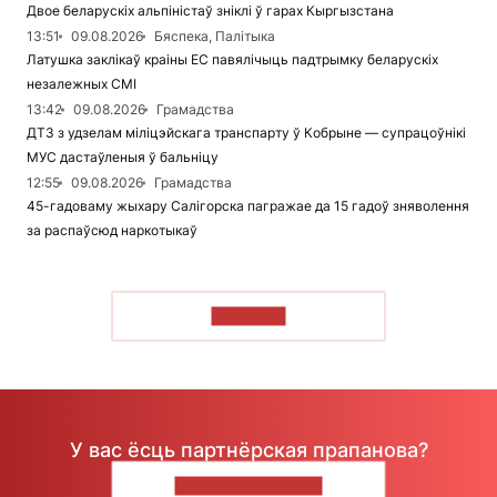
Двое беларускіх альпіністаў зніклі ў гарах Кыргызстана
13:51
09.08.2026
Бяспека, Палітыка
Латушка заклікаў краіны ЕС павялічыць падтрымку беларускіх
незалежных СМІ
13:42
09.08.2026
Грамадства
ДТЗ з удзелам міліцэйскага транспарту ў Кобрыне — супрацоўнікі
МУС дастаўленыя ў бальніцу
12:55
09.08.2026
Грамадства
45-гадоваму жыхару Салігорска пагражае да 15 гадоў зняволення
за распаўсюд наркотыкаў
ЧЫТАЦЬ
У вас ёсць партнёрская прапанова?
НАПІШЫЦЕ НАМ