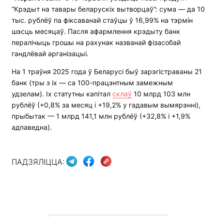
“Крэдыт на тавары беларускіх вытворцаў”: сума — да 10
тыс. рублёў па фіксаванай стаўцы ў 16,99% на тэрмін
шэсць месяцаў. Пасля афармлення крэдыту банк
пералічыць грошы на рахунак названай фізасобай
гандлёвай арганізацыі.
На 1 траўня 2025 года ў Беларусі быў зарэгістраваны 21
банк (тры з іх — са 100-працэнтным замежным
удзелам). Іх статутны капітал
склаў
10 млрд 103 млн
рублёў (+0,8% за месяц і +19,2% у гадавым вымярэнні),
прыбытак — 1 млрд 141,1 млн рублёў (+32,8% і +1,9%
адпаведна).
ПАДЗЯЛІЦЦА: