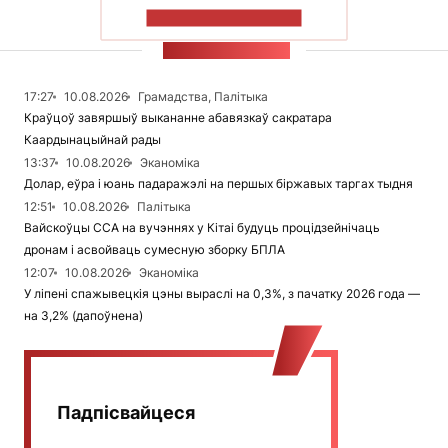
ПАКАЗАЦЬ БОЛЬШ
СТУЖКА НАВІН
17:27
10.08.2026
Грамадства, Палітыка
Краўцоў завяршыў выкананне абавязкаў сакратара
Каардынацыйнай рады
13:37
10.08.2026
Эканоміка
Долар, еўра і юань падаражэлі на першых біржавых таргах тыдня
12:51
10.08.2026
Палітыка
Вайскоўцы ССА на вучэннях у Кітаі будуць процідзейнічаць
дронам і асвойваць сумесную зборку БПЛА
12:07
10.08.2026
Эканоміка
У ліпені спажывецкія цэны выраслі на 0,3%, з пачатку 2026 года —
на 3,2% (дапоўнена)
Падпісвайцеся