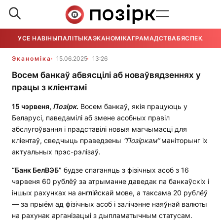
УСЕ НАВІНЫ
ПАЛІТЫКА
ЭКАНОМІКА
ГРАМАДСТВА
БЯСПЕКА
УСЕ
Эканоміка
15.06.2025
13:26
Восем банкаў абвясцілі аб новаўвядзеннях у
працы з кліентамі
15 чэрвеня,
Позірк
.
Восем банкаў, якія працуюць у
Беларусі, паведамілі аб змене асобных правіл
абслугоўвання і прадставілі новыя магчымасці для
кліентаў, сведчыць праведзены
“Позіркам”
маніторынг іх
актуальных прэс-рэлізаў.
“Банк БелВЭБ”
будзе спаганяць з фізічных асоб з 16
чэрвеня 60 рублёў за атрыманне даведак па банкаўскіх і
іншых рахунках на англійскай мове, а таксама 20 рублёў
— за прыём ад фізічных асоб і залічэнне наяўнай валюты
на рахунак арганізацыі з дыпламатычным статусам.