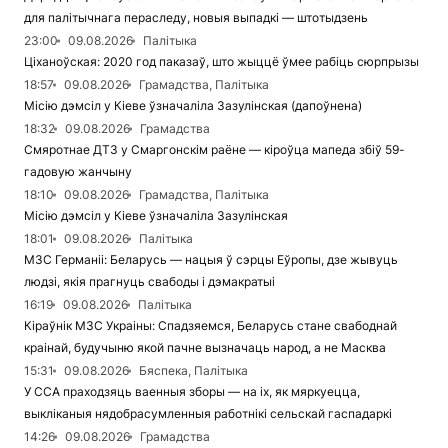
для палітычнага пераследу, новыя выпадкі — штотыдзень
23:00
09.08.2026
Палітыка
Ціханоўская: 2020 год паказаў, што жыццё ўмее рабіць сюрпрызы
18:57
09.08.2026
Грамадства, Палітыка
Місію дэмсіл у Кіеве ўзначаліла Зазулінская (дапоўнена)
18:32
09.08.2026
Грамадства
Смяротнае ДТЗ у Смаргонскім раёне — кіроўца мапеда збіў 59-
гадовую жанчыну
18:10
09.08.2026
Грамадства, Палітыка
Місію дэмсіл у Кіеве ўзначаліла Зазулінская
18:01
09.08.2026
Палітыка
МЗС Германіі: Беларусь — нацыя ў сэрцы Еўропы, дзе жывуць
людзі, якія прагнуць свабоды і дэмакратыі
16:19
09.08.2026
Палітыка
Кіраўнік МЗС Украіны: Спадзяемся, Беларусь стане свабоднай
краінай, будучыню якой пачне вызначаць народ, а не Масква
15:31
09.08.2026
Бяспека, Палітыка
У ССА праходзяць ваенныя зборы — на іх, як мяркуецца,
выкліканыя нядобрасумленныя работнікі сельскай гаспадаркі
14:26
09.08.2026
Грамадства