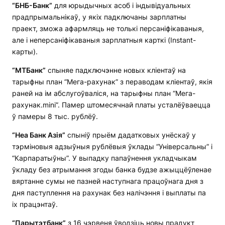
“БНБ-Банк”
для юрыдычных асоб і індывідуальных
прадпрымальнікаў, у якіх падключаны зарплатны
праект, зможа афармляць не толькі персаніфікаваныя,
але і неперсаніфікаваныя зарплатныя карткі (Instant-
карты).
“МТБанк”
спыняе падключэнне новых кліентаў на
тарыфны план “Мега-рахунак” з пераводам кліентаў, якія
раней на ім абслугоўваліся, на тарыфны план “Мега-
рахунак.mini”. Памер штомесячнай платы усталёўваецца
ў памеры 8 тыс. рублёў.
“Неа Банк Азія”
спыніў прыём дадатковых унёскаў у
тэрміновыя адзыўныя рублёвыя ўклады “Універсальны” і
“Карпаратыўны”. У выпадку папаўнення укладчыкам
ўкладу без атрымання згоды банка будзе ажыццёўленае
вяртанне сумы не пазней наступнага працоўнага дня з
дня паступлення на рахунак без налічэння і выплаты па
іх працэнтаў.
“Парытэтбанк”
з 16 чэрвеня ўводзіць новы прадукт