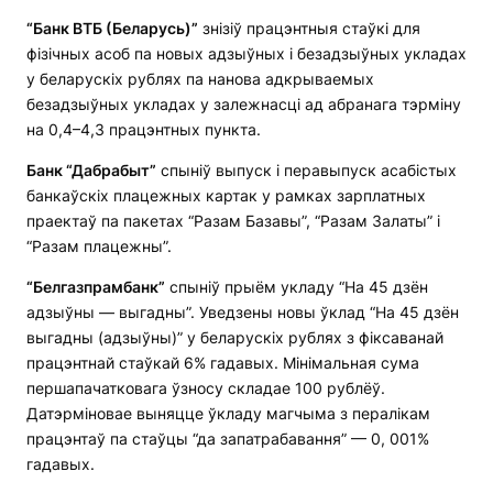
“Банк ВТБ (Беларусь)”
знізіў працэнтныя стаўкі для
фізічных асоб па новых адзыўных і безадзыўных укладах
у беларускіх рублях па нанова адкрываемых
безадзыўных укладах у залежнасці ад абранага тэрміну
на 0,4–4,3 працэнтных пункта.
Банк
“
Дабрабыт
”
спыніў выпуск і перавыпуск асабістых
банкаўскіх плацежных картак у рамках зарплатных
праектаў па пакетах “Разам Базавы”, “Разам Залаты” і
“Разам плацежны”.
“Белгазпрамбанк”
спыніў прыём укладу “На 45 дзён
адзыўны — выгадны”. Уведзены новы ўклад “На 45 дзён
выгадны (адзыўны)” у беларускіх рублях з фіксаванай
працэнтнай стаўкай 6% гадавых. Мінімальная сума
першапачатковага ўзносу складае 100 рублёў.
Датэрміновае выняцце ўкладу магчыма з пералікам
працэнтаў па стаўцы “да запатрабавання” — 0, 001%
гадавых.