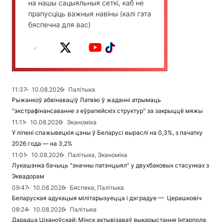
на нашы сацыяльныя сеткі, каб не
прапусціць важныя навіны (калі гэта
бяспечна для вас)
11:37
10.08.2026
Палітыка
Рыжанкоў абвінаваціў Латвію ў жаданні атрымаць
"экстрафінансаванне з еўрапейскіх структур" за закрыццё мяжы
11:11
10.08.2026
Эканоміка
У ліпені спажывецкія цэны ў Беларусі выраслі на 0,3%, з пачатку
2026 года — на 3,2%
11:01
10.08.2026
Палітыка, Эканоміка
Лукашэнка бачыць "значны патэнцыял" у двухбаковых стасунках з
Эквадорам
09:47
10.08.2026
Бяспека, Палітыка
Беларуская адукацыя мілітарызуецца і дэградуе — Церашковіч
08:24
10.08.2026
Палітыка
Дарадца Ціханоўскай: Мінск актывізаваў выкарыстанне Інтэрпола