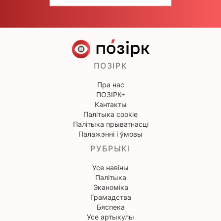
ПОЗІРК
Пра нас
ПОЗІРК+
Кантакты
Палітыка cookie
Палітыка прыватнасці
Палажэнні і ўмовы
РУБРЫКІ
Усе навіны
Палітыка
Эканоміка
Грамадства
Бяспека
Усе артыкулы