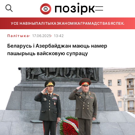
УСЕ НАВІНЫ
ПАЛІТЫКА
ЭКАНОМІКА
ГРАМАДСТВА
БЯСПЕКА
УСЕ
Палітыка
17.06.2025
13:42
Беларусь і Азербайджан маюць намер
пашырыць вайсковую супрацу