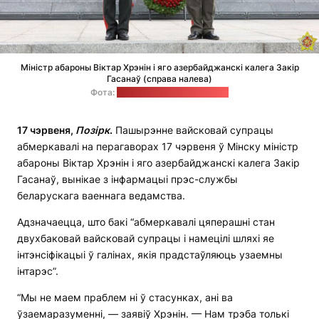
Міністр абароны Віктар Хрэнін і яго азербайджанскі калега Закір
Гасанаў (справа налева)
Фота:
прэс-служба Мінабароны
17 чэрвеня,
Позірк
.
Пашырэнне вайсковай супрацы
абмеркавалі на перагаворах 17 чэрвеня ў Мінску міністр
абароны Віктар Хрэнін і яго азербайджанскі калега Закір
Гасанаў, вынікае з інфармацыі прэс-службы
беларускага ваеннага ведамства.
Адзначаецца, што бакі “абмеркавалі цяперашні стан
двухбаковай вайсковай супрацы і намецілі шляхі яе
інтэнсіфікацыі ў галінах, якія прадстаўляюць узаемны
інтарэс”.
“Мы не маем праблем ні ў стасунках, ані ва
ўзаемаразуменні, — заявіў Хрэнін. — Нам трэба толькі