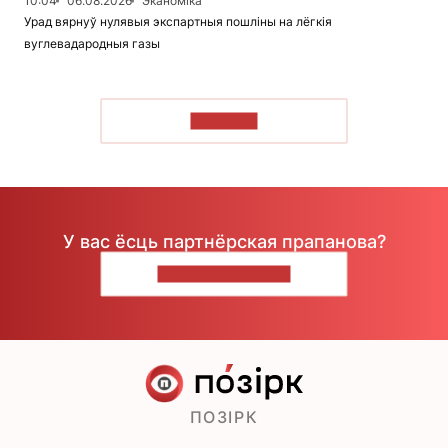
10:04
06.08.2026
Эканоміка
Урад вярнуў нулявыя экспартныя пошліны на лёгкія
вуглевадародныя газы
ЧЫТАЦЬ
У вас ёсць партнёрская прапанова?
НАПІШЫЦЕ НАМ
ПОЗІРК