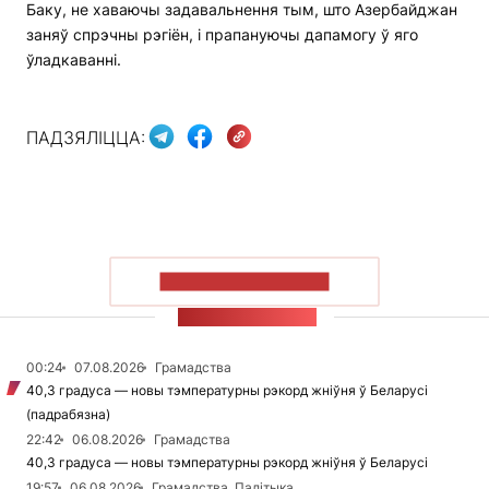
Баку, не хаваючы задавальнення тым, што Азербайджан
заняў спрэчны рэгіён, і прапануючы дапамогу ў яго
ўладкаванні.
ПАДЗЯЛІЦЦА:
ПАКАЗАЦЬ БОЛЬШ
СТУЖКА НАВІН
00:24
07.08.2026
Грамадства
40,3 градуса — новы тэмпературны рэкорд жніўня ў Беларусі
(падрабязна)
22:42
06.08.2026
Грамадства
40,3 градуса — новы тэмпературны рэкорд жніўня ў Беларусі
19:57
06.08.2026
Грамадства, Палітыка