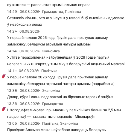
сужыцеля — распачатая крымінальная справа
14:49
06.08.2026
Грамадства, Палітыка
Статкевіч лічыць, что яго інсульт у няволі быў выкліканы адмоваю
ў неабходных леках
14:27
06.08.2026
У першай палове 2026 года Грузія дала прытулак аднаму
замежніку, беларусы атрымалі чатыры адмовы
14:14
06.08.2026
Эканоміка
У Літве перахопленая найбуйнейшая ў 2026 годзе партыя
нелегальных цыгарэт, у тым ліку з беларускімі акцызнымі маркамі
14:11
06.08.2026
Палітыка
У першай палове 2026 года Грузія дала прытулак аднаму
замежніку, беларусы атрымалі чатыры адмовы (падрабязна)
13:38
06.08.2026
Эканоміка
Долар, еўра і юань падаражэлі на біржавых таргах 6 жніўня
13:36
06.08.2026
Грамадства
Штогод афтальмолагі прымаюць у паліклініках больш за 2,5 млн
пацыентаў — пазаштатны спецыяліст Мінздароўя
13:05
06.08.2026
Палітыка, Эканоміка
Прэзідэнт Алжыра можа неўзабаве наведаць Беларусь