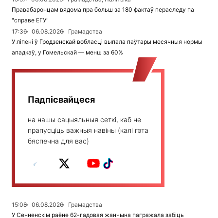
Правабаронцам вядома пра больш за 180 фактаў пераследу па
"справе ЕГУ"
17:36
06.08.2026
Грамадства
У ліпені ў Гродзенскай вобласці выпала паўтары месячныя нормы
ападкаў, у Гомельскай — менш за 60%
Падпісвайцеся
на нашы сацыяльныя сеткі, каб не
прапусціць важныя навіны (калі гэта
бяспечна для вас)
15:08
06.08.2026
Грамадства
У Сенненскім раёне 62-гадовая жанчына пагражала забіць