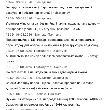
12:42
06.08.2026
Грамадства
Беларус арыштаваны ў Варшаве на падставе падазрэння ў
захоўванні і збыце наркотыкаў і псіхатропаў
12:38
06.08.2026
Грамадства
У цэнтры Мінска на дзяўчыну ўпалі галіны надламанага дрэва —
пацярпелая ў бальніцы, у сітуацыі разбіраецца СК
12:35
06.08.2026
Бяспека, Палітыка
Падсанкцыйнае "КБ "Радар" распрацавала новы перадатчык
перашкодаў для абароны крытычнай інфраструктуры ад дронаў
12:31
06.08.2026
Грамадства, Эканоміка
Мытня выкрыла намер польскага перавозчыка схаваць частку
грузу
11:08
06.08.2026
Грамадства, Эканоміка
На аб'ектах АПК пашкоджаныя яшчэ дзве адзінкі тэхнікі
10:57
06.08.2026
Грамадства, Эканоміка
За сем месяцаў насельніцтва Беларусі прадало на 1,3 млрд
долараў больш наяўнай валюты, чым набыло
10:50
06.08.2026
Бяспека, Палітыка
Вучэнні міратворчых сіл і падраздзяленняў РХБ-абароны АДКБ на
беларускай тэрыторыі пройдуць 12–16 кастрычніка