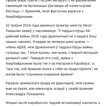
сферы абвастрыла стасункі Беларусі з яе фармальнай
саюзніцай па Арганізацыі Дагавора аб калектыўнай
бяспецы — Арменіяй, якая фактычна варагуе з
Азербайджанам.
22 траўня 2024 года армянскі прэм’ер-міністр Нікол
Пашынян заявіў у парламенце: “У падрыхтоўцы 44-
дзённай вайны 2020 года ўдзельнічалі не з нашага боку
нашыя саюзнікі. Я ведаю як мінімум дзве краіны —
члены АДКБ, якія ўдзельнічалі ў падрыхтоўцы вайны
супраць нас. Гэтыя краіны, магчыма, стваралі імітацыю
дапамогі нам”. Паводле яго слоў, вайна з
Азербайджанам была “не з-за Нагорнага Карабаха”, а
“пра тое, каб Арменія нічога з сябе не прадстаўляла”, яе
мэтай было “спыненне існавання Арменіі”.
Кіраўнік армянскага ўрада не ўдакладніў, якія краіны
мае на ўвазе, але мімаходзь згадаў у сваёй прамове
Аляксандра Лукашэнку.
Апошні пасля карабахскіх падзей актывізаваў кантакты з