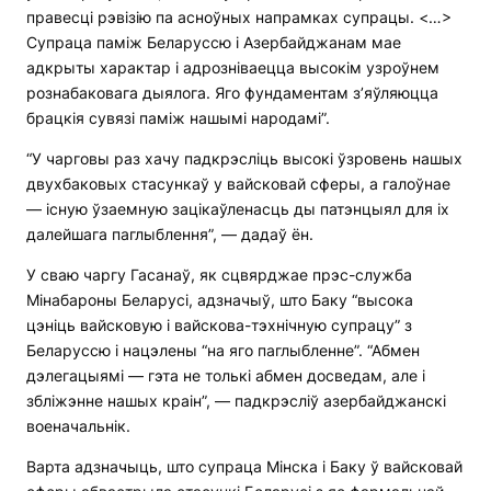
правесці рэвізію па асноўных напрамках супрацы. <…>
Супраца паміж Беларуссю і Азербайджанам мае
адкрыты характар ​​і адрозніваецца высокім узроўнем
рознабаковага дыялога. Яго фундаментам з’яўляюцца
брацкія сувязі паміж нашымі народамі”.
“У чарговы раз хачу падкрэсліць высокі ўзровень нашых
двухбаковых стасункаў у вайсковай сферы, а галоўнае
— існую ўзаемную зацікаўленасць ды патэнцыял для іх
далейшага паглыблення”, — дадаў ён.
У сваю чаргу Гасанаў, як сцвярджае прэс-служба
Мінабароны Беларусі, адзначыў, што Баку “высока
цэніць вайсковую і вайскова-тэхнічную супрацу” з
Беларуссю і нацэлены “на яго паглыбленне”. “Абмен
дэлегацыямі — гэта не толькі абмен досведам, але і
збліжэнне нашых краін”, — падкрэсліў азербайджанскі
военачальнік.
Варта адзначыць, што супраца Мінска і Баку ў вайсковай