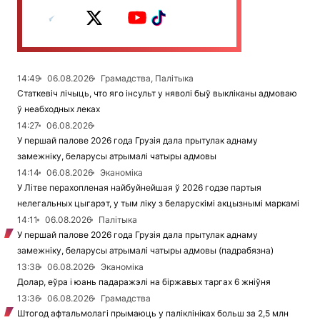
14:49
06.08.2026
Грамадства, Палітыка
Статкевіч лічыць, что яго інсульт у няволі быў выкліканы адмоваю
ў неабходных леках
14:27
06.08.2026
У першай палове 2026 года Грузія дала прытулак аднаму
замежніку, беларусы атрымалі чатыры адмовы
14:14
06.08.2026
Эканоміка
У Літве перахопленая найбуйнейшая ў 2026 годзе партыя
нелегальных цыгарэт, у тым ліку з беларускімі акцызнымі маркамі
14:11
06.08.2026
Палітыка
У першай палове 2026 года Грузія дала прытулак аднаму
замежніку, беларусы атрымалі чатыры адмовы (падрабязна)
13:38
06.08.2026
Эканоміка
Долар, еўра і юань падаражэлі на біржавых таргах 6 жніўня
13:36
06.08.2026
Грамадства
Штогод афтальмолагі прымаюць у паліклініках больш за 2,5 млн