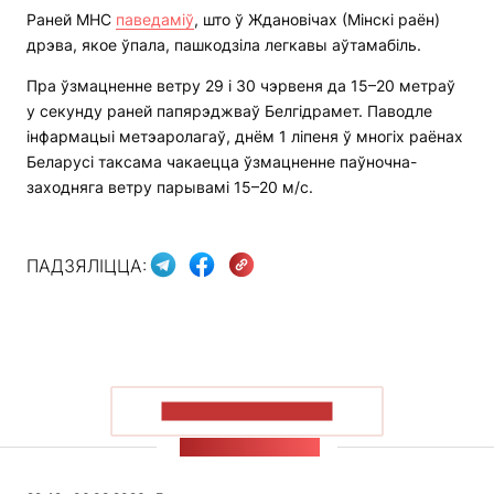
Раней МНС
паведаміў
, што ў Ждановічах (Мінскі раён)
дрэва, якое ўпала, пашкодзіла легкавы аўтамабіль.
Пра ўзмацненне ветру 29 і 30 чэрвеня да 15–20 метраў
у секунду раней папярэджваў Белгідрамет. Паводле
інфармацыі метэаролагаў, днём 1 ліпеня ў многіх раёнах
Беларусі таксама чакаецца ўзмацненне паўночна-
заходняга ветру парывамі 15–20 м/с.
ПАДЗЯЛІЦЦА:
ПАКАЗАЦЬ БОЛЬШ
СТУЖКА НАВІН