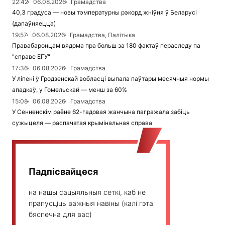
22:42
06.08.2026
Грамадства
40,3 градуса — новы тэмпературны рэкорд жніўня ў Беларусі
(дапаўняецца)
19:57
06.08.2026
Грамадства, Палітыка
Правабаронцам вядома пра больш за 180 фактаў пераследу па
"справе ЕГУ"
17:36
06.08.2026
Грамадства
У ліпені ў Гродзенскай вобласці выпала паўтары месячныя нормы
ападкаў, у Гомельскай — менш за 60%
15:08
06.08.2026
Грамадства
У Сенненскім раёне 62-гадовая жанчына пагражала забіць
сужыцеля — распачатая крымінальная справа
Падпісвайцеся
на нашы сацыяльныя сеткі, каб не
прапусціць важныя навіны (калі гэта
бяспечна для вас)