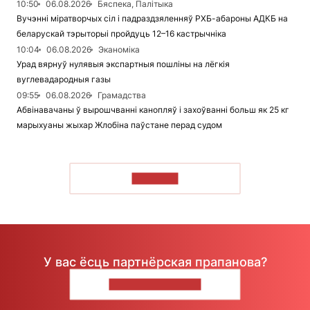
10:50
06.08.2026
Бяспека, Палітыка
Вучэнні міратворчых сіл і падраздзяленняў РХБ-абароны АДКБ на
беларускай тэрыторыі пройдуць 12–16 кастрычніка
10:04
06.08.2026
Эканоміка
Урад вярнуў нулявыя экспартныя пошліны на лёгкія
вуглевадародныя газы
09:55
06.08.2026
Грамадства
Абвінавачаны ў вырошчванні канопляў і захоўванні больш як 25 кг
марыхуаны жыхар Жлобіна паўстане перад судом
ЧЫТАЦЬ
У вас ёсць партнёрская прапанова?
НАПІШЫЦЕ НАМ