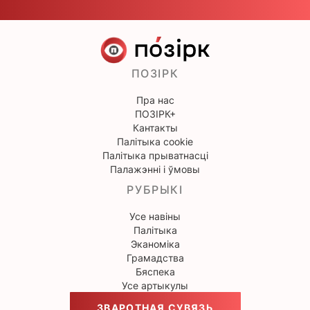
ПОЗІРК
Пра нас
ПОЗІРК+
Кантакты
Палітыка cookie
Палітыка прыватнасці
Палажэнні і ўмовы
РУБРЫКІ
Усе навіны
Палітыка
Эканоміка
Грамадства
Бяспека
Усе артыкулы
ЗВАРОТНАЯ СУВЯЗЬ