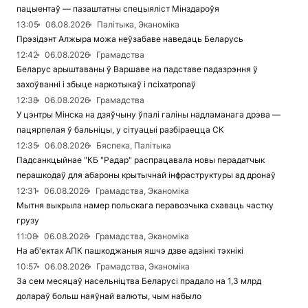
пацыентаў — пазаштатны спецыяліст Мінздароўя
13:05
06.08.2026
Палітыка, Эканоміка
Прэзідэнт Алжыра можа неўзабаве наведаць Беларусь
12:42
06.08.2026
Грамадства
Беларус арыштаваны ў Варшаве на падставе падазрэння ў
захоўванні і збыце наркотыкаў і псіхатропаў
12:38
06.08.2026
Грамадства
У цэнтры Мінска на дзяўчыну ўпалі галіны надламанага дрэва —
пацярпелая ў бальніцы, у сітуацыі разбіраецца СК
12:35
06.08.2026
Бяспека, Палітыка
Падсанкцыйнае "КБ "Радар" распрацавала новы перадатчык
перашкодаў для абароны крытычнай інфраструктуры ад дронаў
12:31
06.08.2026
Грамадства, Эканоміка
Мытня выкрыла намер польскага перавозчыка схаваць частку
грузу
11:08
06.08.2026
Грамадства, Эканоміка
На аб'ектах АПК пашкоджаныя яшчэ дзве адзінкі тэхнікі
10:57
06.08.2026
Грамадства, Эканоміка
За сем месяцаў насельніцтва Беларусі прадало на 1,3 млрд
долараў больш наяўнай валюты, чым набыло