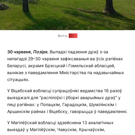
Фота:
МНС
30 чэрвеня,
Позірк
.
Выпадкі падзення дрэў з-за
непагадзі 29–30 чэрвеня зафіксаваныя ва ўсіх рэгіёнах
Беларусі, акрамя Брэсцкай і Гомельскай абласцей,
вынікае з паведамлення Міністэрства па надзвычайных
сітуацыях.
У Віцебскай вобласці супрацоўнікі ведамства 16 разоў
выязджалі для “распілоўкі і ўборкі аварыйных дрэў” у
пяці рэгіёнах: у Полацкім, Гарадоцкім, Шумілінскім і
Аршанскім раёнах і Віцебску, гаворыцца ў паведамленні.
У Магілёўскай вобласці здзейснена 13 аналагічных
выездаў у Магілёўскім, Чавускім, Крычаўскім,