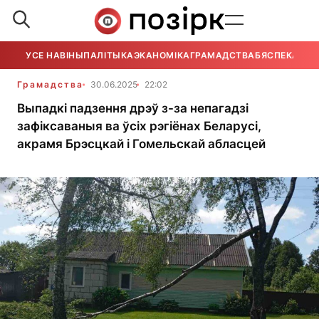
УСЕ НАВІНЫ
ПАЛІТЫКА
ЭКАНОМІКА
ГРАМАДСТВА
БЯСПЕКА
УСЕ
Грамадства
30.06.2025
22:02
Выпадкі падзення дрэў з-за непагадзі
зафіксаваныя ва ўсіх рэгіёнах Беларусі,
акрамя Брэсцкай і Гомельскай абласцей