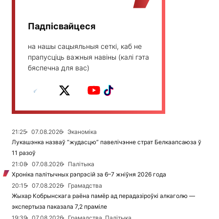
Падпісвайцеся
на нашы сацыяльныя сеткі, каб не
прапусціць важныя навіны (калі гэта
бяспечна для вас)
21:25
07.08.2026
Эканоміка
Лукашэнка назваў “жудасцю” павелічэнне страт Белкаапсаюза ў
11 разоў
21:08
07.08.2026
Палітыка
Хроніка палітычных рэпрэсій за 6–7 жніўня 2026 года
20:15
07.08.2026
Грамадства
Жыхар Кобрынскага раёна памёр ад перадазіроўкі алкаголю —
экспертыза паказала 7,2 праміле
19:39
07.08.2026
Грамадства, Палітыка