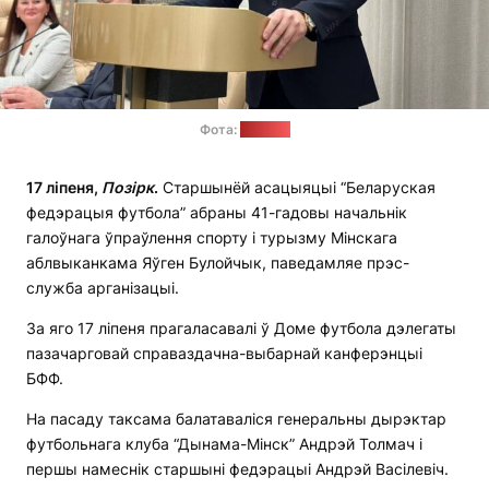
Фота:
mlyn.by
17 ліпеня,
Позірк
.
Старшынёй асацыяцыі “Беларуская
федэрацыя футбола” абраны 41-гадовы начальнік
галоўнага ўпраўлення спорту і турызму Мінскага
аблвыканкама Яўген Булойчык, паведамляе прэс-
служба арганізацыі.
За яго 17 ліпеня прагаласавалі ў Доме футбола дэлегаты
пазачарговай справаздачна-выбарнай канферэнцыі
БФФ.
На пасаду таксама балатаваліся генеральны дырэктар
футбольнага клуба “Дынама-Мінск” Андрэй Толмач і
першы намеснік старшыні федэрацыі Андрэй Васілевіч.