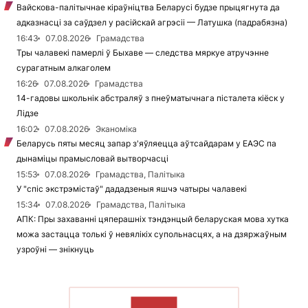
Вайскова-палітычнае кіраўніцтва Беларусі будзе прыцягнута да
адказнасці за саўдзел у расійскай агрэсіі — Латушка (падрабязна)
16:43
07.08.2026
Грамадства
Тры чалавекі памерлі ў Быхаве — следства мяркуе атручэнне
сурагатным алкаголем
16:26
07.08.2026
Грамадства
14-гадовы школьнік абстраляў з пнеўматычнага пісталета кіёск у
Лідзе
16:02
07.08.2026
Эканоміка
Беларусь пяты месяц запар з'яўляецца аўтсайдарам у ЕАЭС па
дынаміцы прамысловай вытворчасці
15:53
07.08.2026
Грамадства, Палітыка
У "спіс экстрэмістаў" дададзеныя яшчэ чатыры чалавекі
15:34
07.08.2026
Грамадства, Палітыка
АПК: Пры захаванні цяперашніх тэндэнцый беларуская мова хутка
можа застацца толькі ў невялікіх супольнасцях, а на дзяржаўным
узроўні — знікнуць
ЧЫТАЦЬ