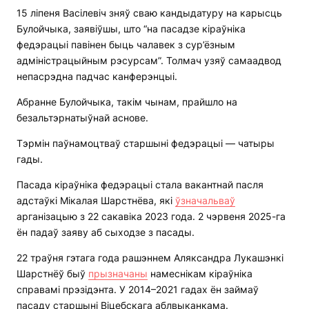
15 ліпеня Васілевіч зняў сваю кандыдатуру на карысць
Булойчыка, заявіўшы, што “на пасадзе кіраўніка
федэрацыі павінен быць чалавек з сур’ёзным
адміністрацыйным рэсурсам”. Толмач узяў самаадвод
непасрэдна падчас канферэнцыі.
Абранне Булойчыка, такім чынам, прайшло на
безальтэрнатыўнай аснове.
Тэрмін паўнамоцтваў старшыні федэрацыі — чатыры
гады.
Пасада кіраўніка федэрацыі стала вакантнай пасля
адстаўкі Мікалая Шарстнёва, які
ўзначальваў
арганізацыю з 22 сакавіка 2023 года. 2 чэрвеня 2025-га
ён падаў заяву аб сыходзе з пасады.
22 траўня гэтага года рашэннем Аляксандра Лукашэнкі
Шарстнёў быў
прызначаны
намеснікам кіраўніка
справамі прэзідэнта. У 2014–2021 гадах ён займаў
пасаду старшыні Віцебскага аблвыканкама.