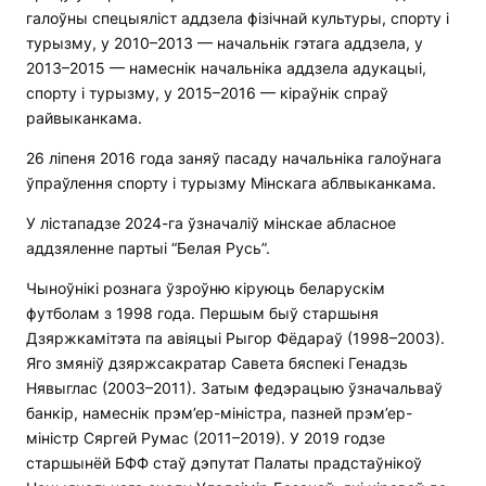
галоўны спецыяліст аддзела фізічнай культуры, спорту і
турызму, у 2010–2013 — начальнік гэтага аддзела, у
2013–2015 — намеснік начальніка аддзела адукацыі,
спорту і турызму, у 2015–2016 — кіраўнік спраў
райвыканкама.
26 ліпеня 2016 года заняў пасаду начальніка галоўнага
ўпраўлення спорту і турызму Мінскага аблвыканкама.
У лістападзе 2024-га ўзначаліў мінскае абласное
аддзяленне партыі “Белая Русь”.
Чыноўнікі рознага ўзроўню кіруюць беларускім
футболам з 1998 года. Першым быў старшыня
Дзяржкамітэта па авіяцыі Рыгор Фёдараў (1998–2003).
Яго змяніў дзяржсакратар Савета бяспекі Генадзь
Нявыглас (2003–2011). Затым федэрацыю ўзначальваў
банкір, намеснік прэм’ер-міністра, пазней прэм’ер-
міністр Сяргей Румас (2011–2019). У 2019 годзе
старшынёй БФФ стаў дэпутат Палаты прадстаўнікоў