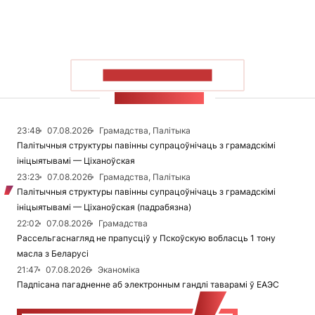
ПАКАЗАЦЬ БОЛЬШ
СТУЖКА НАВІН
23:48
07.08.2026
Грамадства, Палітыка
Палітычныя структуры павінны супрацоўнічаць з грамадскімі
ініцыятывамі — Ціханоўская
23:23
07.08.2026
Грамадства, Палітыка
Палітычныя структуры павінны супрацоўнічаць з грамадскімі
ініцыятывамі — Ціханоўская (падрабязна)
22:02
07.08.2026
Грамадства
Рассельгаснагляд не прапусціў у Пскоўскую вобласць 1 тону
масла з Беларусі
21:47
07.08.2026
Эканоміка
Падпісана пагадненне аб электронным гандлі таварамі ў ЕАЭС