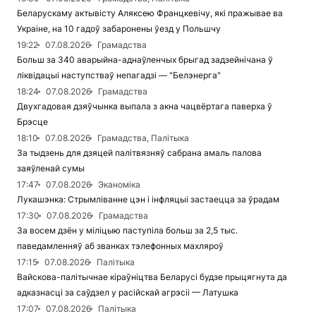
Беларускаму актывісту Аляксею Францкевічу, які пражывае ва
Украіне, на 10 гадоў забаронены ўезд у Польшчу
19:22
07.08.2026
Грамадства
Больш за 340 аварыйна-аднаўленчых брыгад задзейнічана ў
ліквідацыі наступстваў непагадзі — "Белэнерга"
18:24
07.08.2026
Грамадства
Двухгадовая дзяўчынка выпала з акна чацвёртага паверха ў
Брэсце
18:10
07.08.2026
Грамадства, Палітыка
За тыдзень для дзяцей палітвязняў сабрана амаль палова
заяўленай сумы
17:47
07.08.2026
Эканоміка
Лукашэнка: Стрымліванне цэн і інфляцыі застаецца за ўрадам
17:30
07.08.2026
Грамадства
За восем дзён у міліцыю паступіла больш за 2,5 тыс.
паведамленняў аб званках тэлефонных махляроў
17:15
07.08.2026
Палітыка
Вайскова-палітычнае кіраўніцтва Беларусі будзе прыцягнута да
адказнасці за саўдзел у расійскай агрэсіі — Латушка
17:07
07.08.2026
Палітыка