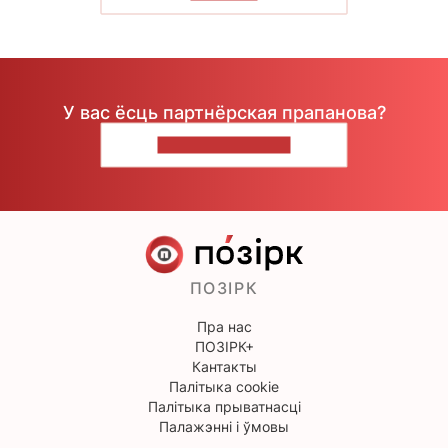
У вас ёсць партнёрская прапанова?
НАПІШЫЦЕ НАМ
ПОЗІРК
Пра нас
ПОЗІРК+
Кантакты
Палітыка cookie
Палітыка прыватнасці
Палажэнні і ўмовы