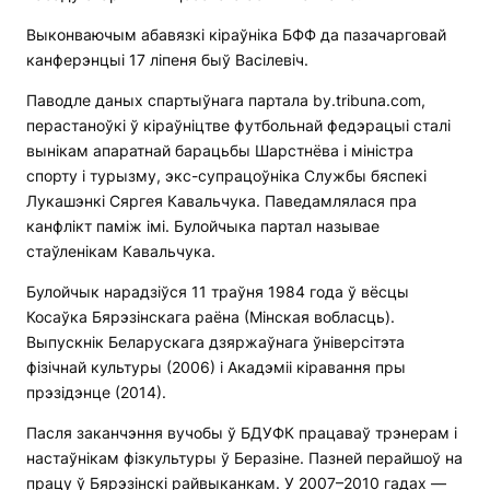
Выконваючым абавязкі кіраўніка БФФ да пазачарговай
канферэнцыі 17 ліпеня быў Васілевіч.
Паводле даных спартыўнага партала by.tribuna.com,
перастаноўкі ў кіраўніцтве футбольнай федэрацыі сталі
вынікам апаратнай барацьбы Шарстнёва і міністра
спорту і турызму, экс-супрацоўніка Службы бяспекі
Лукашэнкі Сяргея Кавальчука. Паведамлялася пра
канфлікт паміж імі. Булойчыка партал называе
стаўленікам Кавальчука.
Булойчык нарадзіўся 11 траўня 1984 года ў вёсцы
Косаўка Бярэзінскага раёна (Мінская вобласць).
Выпускнік Беларускага дзяржаўнага ўніверсітэта
фізічнай культуры (2006) і Акадэміі кіравання пры
прэзідэнце (2014).
Пасля заканчэння вучобы ў БДУФК працаваў трэнерам і
настаўнікам фізкультуры ў Беразіне. Пазней перайшоў на
працу ў Бярэзінскі райвыканкам. У 2007–2010 гадах —