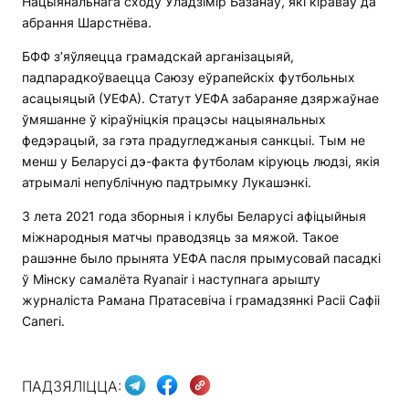
Нацыянальнага сходу Уладзімір Базанаў, які кіраваў да
абрання Шарстнёва.
БФФ з’яўляецца грамадскай арганізацыяй,
падпарадкоўваецца Саюзу еўрапейскіх футбольных
асацыяцый (УЕФА). Статут УЕФА забараняе дзяржаўнае
ўмяшанне ў кіраўніцкія працэсы нацыянальных
федэрацый, за гэта прадугледжаныя санкцыі. Тым не
менш у Беларусі дэ-факта футболам кіруюць людзі, якія
атрымалі непублічную падтрымку Лукашэнкі.
З лета 2021 года зборныя і клубы Беларусі афіцыйныя
міжнародныя матчы праводзяць за мяжой. Такое
рашэнне было прынята УЕФА пасля прымусовай пасадкі
ў Мінску самалёта Ryanair і наступнага арышту
журналіста Рамана Пратасевіча і грамадзянкі Расіі Сафіі
Сапегі.
ПАДЗЯЛІЦЦА: