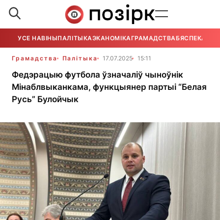
УСЕ НАВІНЫ
ПАЛІТЫКА
ЭКАНОМІКА
ГРАМАДСТВА
БЯСПЕКА
УСЕ
Грамадства
Палітыка
17.07.2025
15:11
Федэрацыю футбола ўзначаліў чыноўнік
Мінаблвыканкама, функцыянер партыі “Белая
Русь” Булойчык