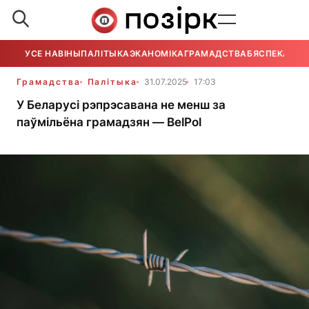
УСЕ НАВІНЫ
ПАЛІТЫКА
ЭКАНОМІКА
ГРАМАДСТВА
БЯСПЕКА
УСЕ
Грамадства
Палітыка
31.07.2025
17:03
У Беларусі рэпрэсавана не менш за
паўмільёна грамадзян — BelPol