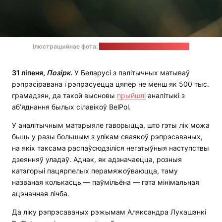
Ілюстрацыйнае фота:
Ruben Christen / unsplash.com
31 ліпеня,
Позірк
.
У Беларусі з палітычных матываў
рэпрэсіравана і рэпрэсуецца цяпер не менш як 500 тыс.
грамадзян, да такой высновы
прыйшлі
аналітыкі з
аб’яднання былых сілавікоў BelPol.
У аналітычным матэрыяле гаворыцца, што гэты лік можа
быць у разы большым з улікам сваякоў рэпрэсаваных,
на якіх таксама распаўсюдзіліся негатыўныя наступствы
дзеянняў уладаў. Аднак, як адзначаецца, розныя
катэгорыі пацярпелых перамяжоўваюцца, таму
названая колькасць — паўмільёна — гэта мінімальная
ацэначная лічба.
Да ліку рэпрэсаваных рэжымам Аляксандра Лукашэнкі