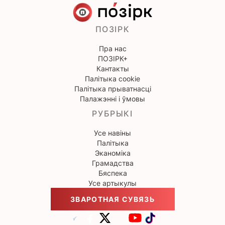
ПОЗІРК
Пра нас
ПОЗІРК+
Кантакты
Палітыка cookie
Палітыка прыватнасці
Палажэнні і ўмовы
РУБРЫКІ
Усе навіны
Палітыка
Эканоміка
Грамадства
Бяспека
Усе артыкулы
ЗВАРОТНАЯ СУВЯЗЬ