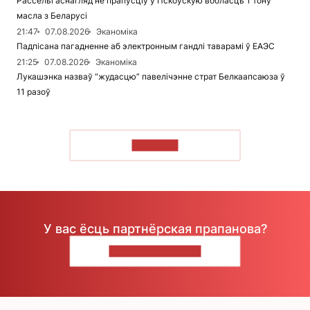
Рассельгаснагляд не прапусціў у Пскоўскую вобласць 1 тону
масла з Беларусі
21:47
07.08.2026
Эканоміка
Падпісана пагадненне аб электронным гандлі таварамі ў ЕАЭС
21:25
07.08.2026
Эканоміка
Лукашэнка назваў “жудасцю” павелічэнне страт Белкаапсаюза ў
11 разоў
ЧЫТАЦЬ
У вас ёсць партнёрская прапанова?
НАПІШЫЦЕ НАМ