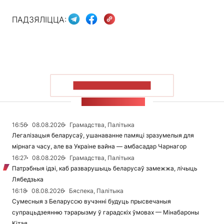
ПАДЗЯЛІЦЦА:
ПАКАЗАЦЬ БОЛЬШ
СТУЖКА НАВІН
16:56
08.08.2026
Грамадства, Палітыка
Легалізацыя беларусаў, ушанаванне памяці зразумелыя для
мірнага часу, але ва Украіне вайна — амбасадар Чарнагор
16:27
08.08.2026
Грамадства, Палітыка
Патрэбныя ідэі, каб разварушыць беларусаў замежжа, лічыць
Лябедзька
16:18
08.08.2026
Бяспека, Палітыка
Сумесныя з Беларуссю вучэнні будуць прысвечаныя
супрацьдзеянню тэрарызму ў гарадскіх ўмовах — Мінабароны
Кітая