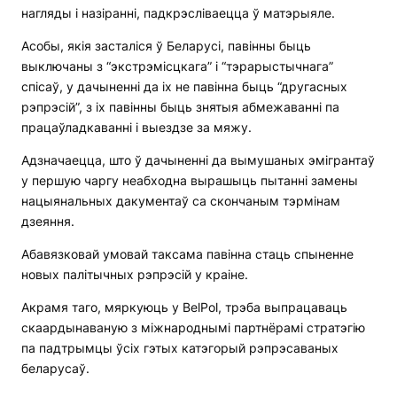
нагляды і назіранні, падкрэсліваецца ў матэрыяле.
Асобы, якія засталіся ў Беларусі, павінны быць
выключаны з “экстрэмісцкага” і “тэрарыстычнага”
спісаў, у дачыненні да іх не павінна быць “другасных
рэпрэсій”, з іх павінны быць знятыя абмежаванні па
працаўладкаванні і выездзе за мяжу.
Адзначаецца, што ў дачыненні да вымушаных эмігрантаў
у першую чаргу неабходна вырашыць пытанні замены
нацыянальных дакументаў са скончаным тэрмінам
дзеяння.
Абавязковай умовай таксама павінна стаць спыненне
новых палітычных рэпрэсій у краіне.
Акрамя таго, мяркуюць у BelPol, трэба выпрацаваць
скаардынаваную з міжнароднымі партнёрамі стратэгію
па падтрымцы ўсіх гэтых катэгорый рэпрэсаваных
беларусаў.