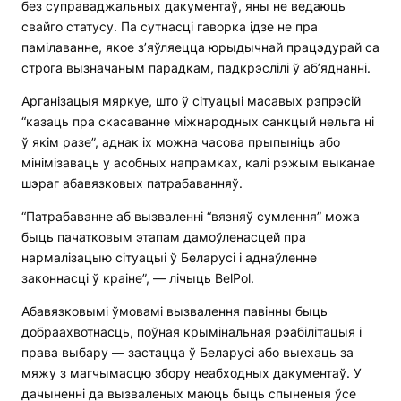
без суправаджальных дакументаў, яны не ведаюць
свайго статусу. Па сутнасці гаворка ідзе не пра
памілаванне, якое з’яўляецца юрыдычнай працэдурай са
строга вызначаным парадкам, падкрэслілі ў аб’яднанні.
Арганізацыя мяркуе, што ў сітуацыі масавых рэпрэсій
“казаць пра скасаванне міжнародных санкцый нельга ні
ў якім разе”, аднак іх можна часова прыпыніць або
мінімізаваць у асобных напрамках, калі рэжым выканае
шэраг абавязковых патрабаванняў.
“Патрабаванне аб вызваленні “вязняў сумлення” можа
быць пачатковым этапам дамоўленасцей пра
нармалізацыю сітуацыі ў Беларусі і аднаўленне
законнасці ў краіне”, — лічыць BelPol.
Абавязковымі ўмовамі вызвалення павінны быць
добраахвотнасць, поўная крымінальная рэабілітацыя і
права выбару — застацца ў Беларусі або выехаць за
мяжу з магчымасцю збору неабходных дакументаў. У
дачыненні да вызваленых маюць быць спыненыя ўсе