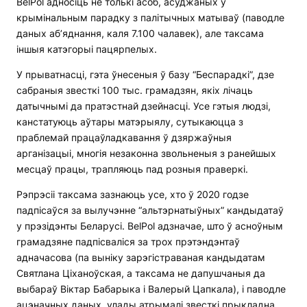
BelPol адносіць не толькі асоб, асуджаных у
крымінальным парадку з палітычных матываў (паводле
даных аб’яднання, каля 7.100 чалавек), але таксама
іншыя катэгорыі пацярпелых.
У прыватнасці, гэта ўнесеныя ў базу “Беспарадкі”, дзе
сабраныя звесткі 100 тыс. грамадзян, якіх лічаць
датычнымі да пратэстнай дзейнасці. Усе гэтыя людзі,
канстатуюць аўтары матэрыялу, сутыкаюцца з
праблемай працаўладкавання ў дзяржаўныя
арганізацыі, многія незаконна звольненыя з ранейшых
месцаў працы, трапляюць пад розныя праверкі.
Рэпрэсіі таксама зазнаюць усе, хто ў 2020 годзе
падпісаўся за вылучэнне “альтэрнатыўных” кандыдатаў
у прэзідэнты Беларусі. BelPol адзначае, што ў асноўным
грамадзяне падпісваліся за трох прэтэндэнтаў
адначасова (па выніку зарэгістраваная кандыдатам
Святлана Ціханоўская, а таксама не дапушчаныя да
выбараў Віктар Бабарыка і Валерый Цапкала), і паводле
ацэначных даных, улады атрымалі звесткі прыкладна