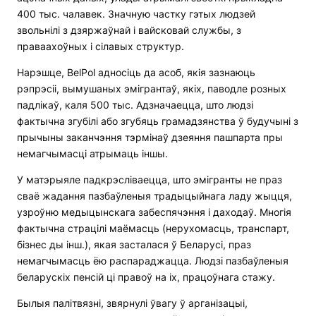
400 тыс. чалавек. Значную частку гэтых людзей
звольнілі з дзяржаўнай і вайсковай службы, з
праваахоўных і сілавых структур.
Нарэшце, BelPol адносіць да асоб, якія зазнаюць
рэпрэсіі, вымушаных эмігрантаў, якіх, паводле розных
падлікаў, каля 500 тыс. Адзначаецца, што людзі
фактычна згубілі або згубяць грамадзянства ў будучыні з
прычыны заканчэння тэрмінаў дзеяння пашпарта пры
немагчымасці атрымаць іншы.
У матэрыяле падкрэсліваецца, што эмігранты не праз
сваё жадання пазбаўленыя традыцыйнага ладу жыцця,
узроўню медыцынскага забеспячэння і даходаў. Многія
фактычна страцілі маёмасць (нерухомасць, транспарт,
бізнес ды інш.), якая засталася ў Беларусі, праз
немагчымасць ёю распараджацца. Людзі пазбаўленыя
беларускіх пенсій ці правоў на іх, працоўнага стажу.
Былыя палітвязні, звярнулі ўвагу ў арганізацыі,