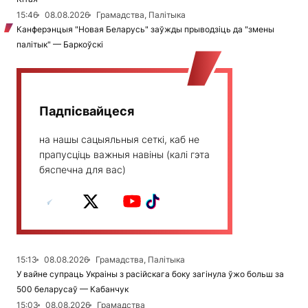
15:46
08.08.2026
Грамадства, Палітыка
Канферэнцыя "Новая Беларусь" заўжды прыводзіць да "змены
палітык" — Баркоўскі
Падпісвайцеся
на нашы сацыяльныя сеткі, каб не
прапусціць важныя навіны (калі гэта
бяспечна для вас)
15:13
08.08.2026
Грамадства, Палітыка
У вайне супраць Украіны з расійскага боку загінула ўжо больш за
500 беларусаў — Кабанчук
15:03
08.08.2026
Грамадства