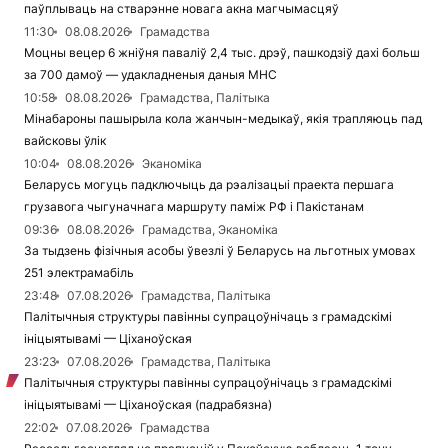
паўплываць на стварэнне новага акна магчымасцяў
11:30
08.08.2026
Грамадства
Моцны вецер 6 жніўня паваліў 2,4 тыс. дрэў, пашкодзіў дахі больш
за 700 дамоў — удакладненыя даныя МНС
10:58
08.08.2026
Грамадства, Палітыка
Мінабароны пашырыла кола жанчын-медыкаў, якія трапляюць пад
вайсковы ўлік
10:04
08.08.2026
Эканоміка
Беларусь могуць падключыць да рэалізацыі праекта першага
грузавога чыгуначнага маршруту паміж РФ і Пакістанам
09:36
08.08.2026
Грамадства, Эканоміка
За тыдзень фізічныя асобы ўвезлі ў Беларусь на льготных умовах
251 электрамабіль
23:48
07.08.2026
Грамадства, Палітыка
Палітычныя структуры павінны супрацоўнічаць з грамадскімі
ініцыятывамі — Ціханоўская
23:23
07.08.2026
Грамадства, Палітыка
Палітычныя структуры павінны супрацоўнічаць з грамадскімі
ініцыятывамі — Ціханоўская (падрабязна)
22:02
07.08.2026
Грамадства