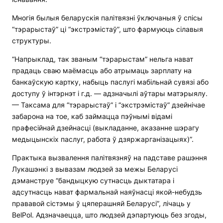
Многія былыя беларускія палітвязні ўключаныя ў спісы
“тэрарыстаў” ці “экстрэмістаў”, што фармуюць сілавыя
структуры.
“Напрыклад, так званым “тэрарыстам” нельга нават
прадаць сваю маёмасць або атрымаць зарплату на
банкаўскую картку, набыць паслугі мабільнай сувязі або
доступу ў інтэрнэт і г.д. — адзначылі аўтары матэрыялу.
— Таксама для “тэрарыстаў” і “экстрэмістаў” дзейнічае
забарона на тое, каб займацца пэўнымі відамі
прафесійнай дзейнасці (выкладанне, аказанне шэрагу
медыцынскіх паслуг, работа ў дзяржарганізацыях)”.
Практыка вызвалення палітвязняў на падставе рашэння
Лукашэнкі з вывазам людзей за межы Беларусі
дэманструе “бандыцкую сутнасць дыктатара і
адсутнасць нават фармальнай наяўнасці якой-небудзь
прававой сістэмы ў цяперашняй Беларусі”, лічаць у
BelPol. Адзначаецца, што людзей дэпартуюць без згоды,