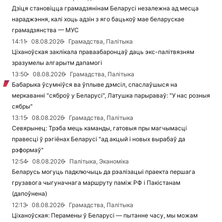
Дзіця становіцца грамадзянінам Беларусі незалежна ад месца
нараджэння, калі хоць адзін з яго бацькоў мае беларускае
грамадзянства — МУС
14:11
08.08.2026
Грамадства, Палітыка
Ціханоўская заклікала праваабаронцаў даць экс-палітвязням
зразумелы алгарытм дапамогі
13:50
08.08.2026
Грамадства, Палітыка
Бабарыка ўсумніўся ва ўплыве дэмсіл, спаслаўшыся на
меркаванні "сяброў у Беларусі", Латушка парыраваў: "У нас розныя
сябры"
13:15
08.08.2026
Грамадства, Палітыка
Севярынец: Трэба мець каманды, гатовыя пры магчымасці
правесці ў рэгіёнах Беларусі "ад акцый і новых вырабаў да
рэформаў"
12:54
08.08.2026
Палітыка, Эканоміка
Беларусь могуць падключыць да рэалізацыі праекта першага
грузавога чыгуначнага маршруту паміж РФ і Пакістанам
(дапоўнена)
12:13
08.08.2026
Грамадства, Палітыка
Ціханоўская: Перамены ў Беларусі — пытанне часу, мы можам