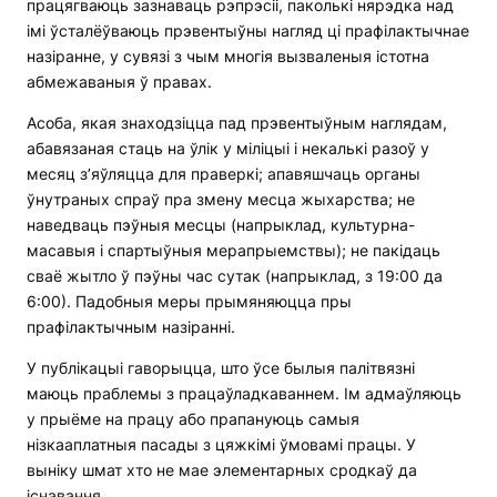
працягваюць зазнаваць рэпрэсіі, паколькі нярэдка над
імі ўсталёўваюць прэвентыўны нагляд ці прафілактычнае
назіранне, у сувязі з чым многія вызваленыя істотна
абмежаваныя ў правах.
Асоба, якая знаходзіцца пад прэвентыўным наглядам,
абавязаная стаць на ўлік у міліцыі і некалькі разоў у
месяц з’яўляцца для праверкі; апавяшчаць органы
ўнутраных спраў пра змену месца жыхарства; не
наведваць пэўныя месцы (напрыклад, культурна-
масавыя і спартыўныя мерапрыемствы); не пакідаць
сваё жытло ў пэўны час сутак (напрыклад, з 19:00 да
6:00). Падобныя меры прымяняюцца пры
прафілактычным назіранні.
У публікацыі гаворыцца, што ўсе былыя палітвязні
маюць праблемы з працаўладкаваннем. Ім адмаўляюць
у прыёме на працу або прапануюць самыя
нізкааплатныя пасады з цяжкімі ўмовамі працы. У
выніку шмат хто не мае элементарных сродкаў да
існавання.