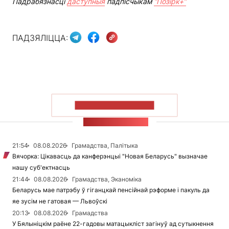
Падрабязнасці
даступныя
падпісчыкам
“Позірк+”
ПАДЗЯЛІЦЦА:
ПАКАЗАЦЬ БОЛЬШ
СТУЖКА НАВІН
21:54
08.08.2026
Грамадства, Палітыка
Вячорка: Цікавасць да канферэнцыі "Новая Беларусь" вызначае
нашу суб'ектнасць
21:44
08.08.2026
Грамадства, Эканоміка
Беларусь мае патрэбу ў гіганцкай пенсійнай рэформе і пакуль да
яе зусім не гатовая — Львоўскі
20:13
08.08.2026
Грамадства
У Бялыніцкім раёне 22-гадовы матацыкліст загінуў ад сутыкнення