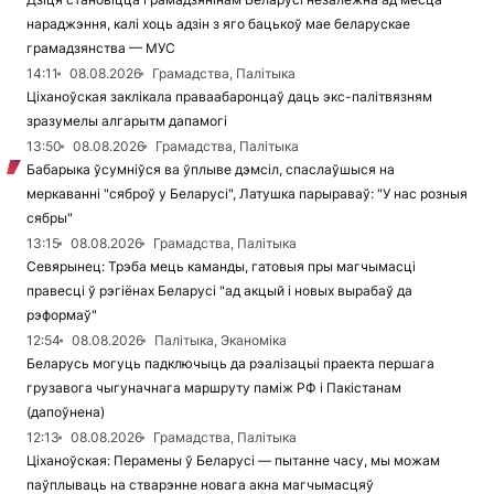
нараджэння, калі хоць адзін з яго бацькоў мае беларускае
грамадзянства — МУС
14:11
08.08.2026
Грамадства, Палітыка
Ціханоўская заклікала праваабаронцаў даць экс-палітвязням
зразумелы алгарытм дапамогі
13:50
08.08.2026
Грамадства, Палітыка
Бабарыка ўсумніўся ва ўплыве дэмсіл, спаслаўшыся на
меркаванні "сяброў у Беларусі", Латушка парыраваў: "У нас розныя
сябры"
13:15
08.08.2026
Грамадства, Палітыка
Севярынец: Трэба мець каманды, гатовыя пры магчымасці
правесці ў рэгіёнах Беларусі "ад акцый і новых вырабаў да
рэформаў"
12:54
08.08.2026
Палітыка, Эканоміка
Беларусь могуць падключыць да рэалізацыі праекта першага
грузавога чыгуначнага маршруту паміж РФ і Пакістанам
(дапоўнена)
12:13
08.08.2026
Грамадства, Палітыка
Ціханоўская: Перамены ў Беларусі — пытанне часу, мы можам
паўплываць на стварэнне новага акна магчымасцяў