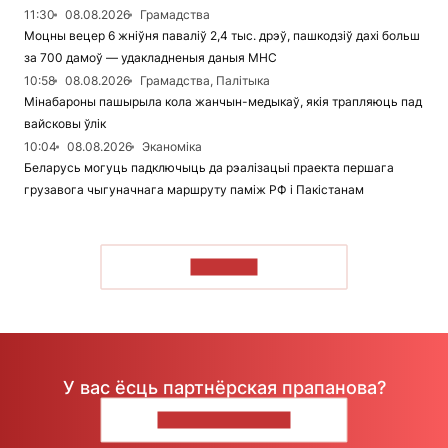
11:30
08.08.2026
Грамадства
Моцны вецер 6 жніўня паваліў 2,4 тыс. дрэў, пашкодзіў дахі больш
за 700 дамоў — удакладненыя даныя МНС
10:58
08.08.2026
Грамадства, Палітыка
Мінабароны пашырыла кола жанчын-медыкаў, якія трапляюць пад
вайсковы ўлік
10:04
08.08.2026
Эканоміка
Беларусь могуць падключыць да рэалізацыі праекта першага
грузавога чыгуначнага маршруту паміж РФ і Пакістанам
ЧЫТАЦЬ
У вас ёсць партнёрская прапанова?
НАПІШЫЦЕ НАМ