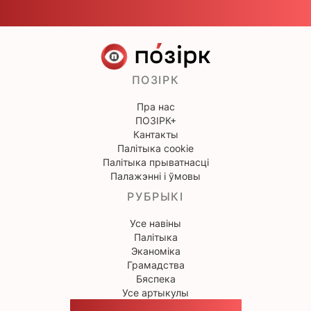
ПОЗІРК
Пра нас
ПОЗІРК+
Кантакты
Палітыка cookie
Палітыка прыватнасці
Палажэнні і ўмовы
РУБРЫКІ
Усе навіны
Палітыка
Эканоміка
Грамадства
Бяспека
Усе артыкулы