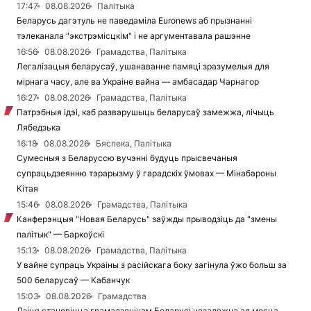
17:47
08.08.2026
Палітыка
Беларусь дагэтуль не паведаміла Euronews аб прызнанні
тэлеканала "экстрэмісцкім" і не аргументавала рашэнне
16:56
08.08.2026
Грамадства, Палітыка
Легалізацыя беларусаў, ушанаванне памяці зразумелыя для
мірнага часу, але ва Украіне вайна — амбасадар Чарнагор
16:27
08.08.2026
Грамадства, Палітыка
Патрэбныя ідэі, каб разварушыць беларусаў замежжа, лічыць
Лябедзька
16:18
08.08.2026
Бяспека, Палітыка
Сумесныя з Беларуссю вучэнні будуць прысвечаныя
супрацьдзеянню тэрарызму ў гарадскіх ўмовах — Мінабароны
Кітая
15:46
08.08.2026
Грамадства, Палітыка
Канферэнцыя "Новая Беларусь" заўжды прыводзіць да "змены
палітык" — Баркоўскі
15:13
08.08.2026
Грамадства, Палітыка
У вайне супраць Украіны з расійскага боку загінула ўжо больш за
500 беларусаў — Кабанчук
15:03
08.08.2026
Грамадства
Дзіця становіцца грамадзянінам Беларусі незалежна ад месца