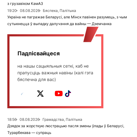
з грузавіком КамАЗ
19:20
08.08.2026
Бяспека, Палітыка
Украіна не пагражае Беларусі, але Мінск павінен разумець, з чым
сутыкнецца ў выпадку далучэння да вайны — Дземчанка
Падпісвайцеся
на нашы сацыяльныя сеткі, каб не
прапусціць важныя навіны (калі гэта
бяспечна для вас)
18:56
08.08.2026
Грамадства, Палітыка
Дзядок за жорсткую люстрацыю пасля змены ўлады ў Беларусі,
Турарбекава — супраць