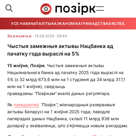
УСЕ НАВІНЫ
ПАЛІТЫКА
ЭКАНОМІКА
ГРАМАДСТВА
БЯСПЕКА
УСЕ
Эканоміка
15.08.2025
08:44
Чыстыя замежныя актывы Нацбанка ад
пачатку года выраслі на 5%
15 жніўня,
Позірк
.
Чыстыя замежныя актывы
Нацыянальнага банка ад пачатку 2025 года выраслі на
5% (з 32 млрд 673,6 млн на 1 студзеня да 34 млрд 317,1
млн на 1 жніўня), сведчыць
праведзены
“Позіркам”
аналіз даных рэгулятара.
Як
паведамляў
“Позірк”
, міжнародныя рэзервовыя
актывы Беларусі на 1 жніўня 2025 года, паводле
папярэдніх даных Нацбанка, склалі 11 млрд 938 млн
долараў у эквіваленце, што з’яўляецца новым рэкордам.