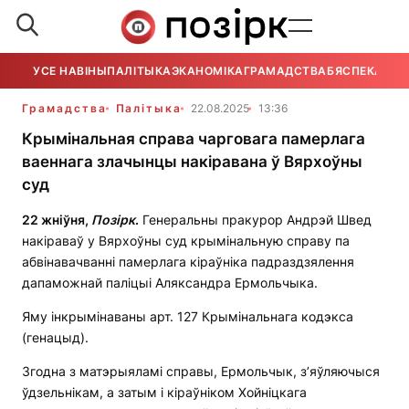
УСЕ НАВІНЫ
ПАЛІТЫКА
ЭКАНОМІКА
ГРАМАДСТВА
БЯСПЕКА
УСЕ
Грамадства
Палітыка
22.08.2025
13:36
Крымінальная справа чарговага памерлага
ваеннага злачынцы накіравана ў Вярхоўны
суд
22 жніўня,
Позірк
.
Генеральны пракурор Андрэй Швед
накіраваў у Вярхоўны суд крымінальную справу па
абвінавачванні памерлага кіраўніка падраздзялення
дапаможнай паліцыі Аляксандра Ермольчыка.
Яму інкрымінаваны арт. 127 Крымінальнага кодэкса
(генацыд).
Згодна з матэрыяламі справы, Ермольчык, з’яўляючыся
ўдзельнікам, а затым і кіраўніком Хойніцкага