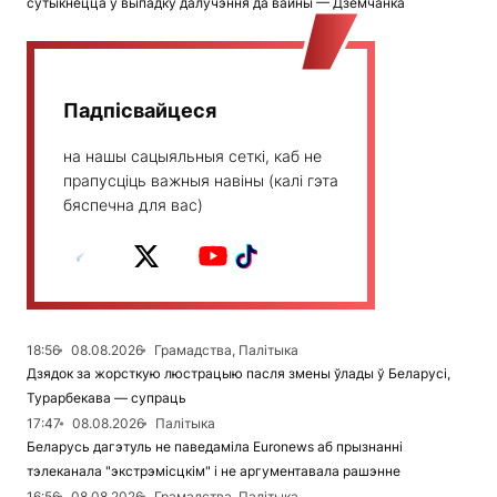
сутыкнецца ў выпадку далучэння да вайны — Дземчанка
Падпісвайцеся
на нашы сацыяльныя сеткі, каб не
прапусціць важныя навіны (калі гэта
бяспечна для вас)
18:56
08.08.2026
Грамадства, Палітыка
Дзядок за жорсткую люстрацыю пасля змены ўлады ў Беларусі,
Турарбекава — супраць
17:47
08.08.2026
Палітыка
Беларусь дагэтуль не паведаміла Euronews аб прызнанні
тэлеканала "экстрэмісцкім" і не аргументавала рашэнне
16:56
08.08.2026
Грамадства, Палітыка