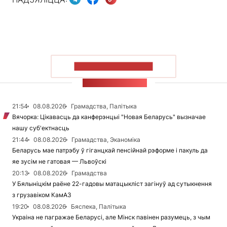
ПАКАЗАЦЬ БОЛЬШ
СТУЖКА НАВІН
21:54
08.08.2026
Грамадства, Палітыка
Вячорка: Цікавасць да канферэнцыі "Новая Беларусь" вызначае
нашу суб'ектнасць
21:44
08.08.2026
Грамадства, Эканоміка
Беларусь мае патрэбу ў гіганцкай пенсійнай рэформе і пакуль да
яе зусім не гатовая — Львоўскі
20:13
08.08.2026
Грамадства
У Бялыніцкім раёне 22-гадовы матацыкліст загінуў ад сутыкнення
з грузавіком КамАЗ
19:20
08.08.2026
Бяспека, Палітыка
Украіна не пагражае Беларусі, але Мінск павінен разумець, з чым