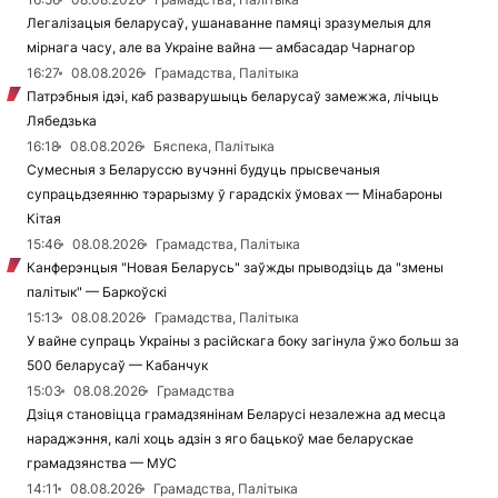
Легалізацыя беларусаў, ушанаванне памяці зразумелыя для
мірнага часу, але ва Украіне вайна — амбасадар Чарнагор
16:27
08.08.2026
Грамадства, Палітыка
Патрэбныя ідэі, каб разварушыць беларусаў замежжа, лічыць
Лябедзька
16:18
08.08.2026
Бяспека, Палітыка
Сумесныя з Беларуссю вучэнні будуць прысвечаныя
супрацьдзеянню тэрарызму ў гарадскіх ўмовах — Мінабароны
Кітая
15:46
08.08.2026
Грамадства, Палітыка
Канферэнцыя "Новая Беларусь" заўжды прыводзіць да "змены
палітык" — Баркоўскі
15:13
08.08.2026
Грамадства, Палітыка
У вайне супраць Украіны з расійскага боку загінула ўжо больш за
500 беларусаў — Кабанчук
15:03
08.08.2026
Грамадства
Дзіця становіцца грамадзянінам Беларусі незалежна ад месца
нараджэння, калі хоць адзін з яго бацькоў мае беларускае
грамадзянства — МУС
14:11
08.08.2026
Грамадства, Палітыка