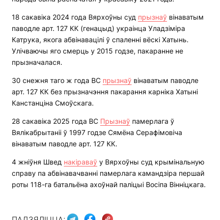
18 сакавіка 2024 года Вярхоўны суд
прызнаў
вінаватым
паводле арт. 127 КК (генацыд) украінца Уладзіміра
Катрука, якога абвінавацілі ў спаленні вёскі Хатынь.
Улічваючы яго смерць у 2015 годзе, пакаранне не
прызначалася.
30 снежня таго ж года ВС
прызнаў
вінаватым паводле
арт. 127 КК без прызначэння пакарання карніка Хатыні
Канстанціна Смоўскага.
28 сакавіка 2025 года ВС
Прызнаў
памерлага ў
Вялікабрытаніі ў 1997 годзе Сямёна Серафімовіча
вінаватым паводле арт. 127 КК.
4 жніўня Швед
накіраваў
у Вярхоўны суд крымінальную
справу па абвінавачванні памерлага камандзіра першай
роты 118-га батальёна ахоўнай паліцыі Восіпа Вінніцкага.
ПАДЗЯЛІЦЦА: