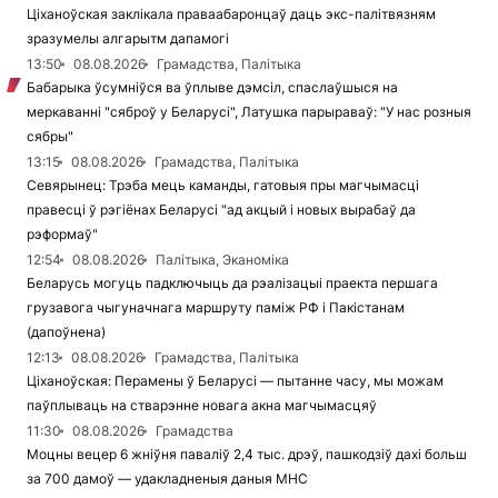
Ціханоўская заклікала праваабаронцаў даць экс-палітвязням
зразумелы алгарытм дапамогі
13:50
08.08.2026
Грамадства, Палітыка
Бабарыка ўсумніўся ва ўплыве дэмсіл, спаслаўшыся на
меркаванні "сяброў у Беларусі", Латушка парыраваў: "У нас розныя
сябры"
13:15
08.08.2026
Грамадства, Палітыка
Севярынец: Трэба мець каманды, гатовыя пры магчымасці
правесці ў рэгіёнах Беларусі "ад акцый і новых вырабаў да
рэформаў"
12:54
08.08.2026
Палітыка, Эканоміка
Беларусь могуць падключыць да рэалізацыі праекта першага
грузавога чыгуначнага маршруту паміж РФ і Пакістанам
(дапоўнена)
12:13
08.08.2026
Грамадства, Палітыка
Ціханоўская: Перамены ў Беларусі — пытанне часу, мы можам
паўплываць на стварэнне новага акна магчымасцяў
11:30
08.08.2026
Грамадства
Моцны вецер 6 жніўня паваліў 2,4 тыс. дрэў, пашкодзіў дахі больш
за 700 дамоў — удакладненыя даныя МНС