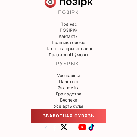
ПОЗІРК
Пра нас
ПОЗІРК+
Кантакты
Палітыка cookie
Палітыка прыватнасці
Палажэнні і ўмовы
РУБРЫКІ
Усе навіны
Палітыка
Эканоміка
Грамадства
Бяспека
Усе артыкулы
ЗВАРОТНАЯ СУВЯЗЬ