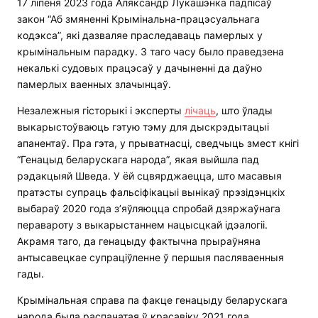
17 ліпеня 2023 года Аляксандр Лукашэнка падпісаў
закон “Аб змяненні Крымінальна-працэсуальнага
кодэкса”, які дазваляе праследаваць памерлых у
крымінальным парадку. З таго часу было праведзена
некалькі судовых працэсаў у дачыненні да даўно
памерлых ваенных злачынцаў.
Незалежныя гісторыкі і эксперты
лічаць
, што ўлады
выкарыстоўваюць гэтую тэму для дыскрэдытацыі
апанентаў. Пра гэта, у прыватнасці, сведчыць змест кнігі
“Генацыд беларускага народа”, якая выйшла пад
рэдакцыяй Шведа. У ёй сцвярджаецца, што масавыя
пратэсты супраць фальсіфікацыі вынікаў прэзідэнцкіх
выбараў 2020 года з’яўляюцца спробай дзяржаўнага
перавароту з выкарыстаннем нацысцкай ідэалогіі.
Акрамя таго, да генацыду фактычна прыраўняна
антысавецкае супраціўленне ў першыя пасляваенныя
гады.
Крымінальная справа па факце генацыду беларускага
народа была распачатая ў красавіку 2021 года.