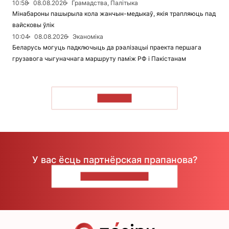
10:58
08.08.2026
Грамадства, Палітыка
Мінабароны пашырыла кола жанчын-медыкаў, якія трапляюць пад
вайсковы ўлік
10:04
08.08.2026
Эканоміка
Беларусь могуць падключыць да рэалізацыі праекта першага
грузавога чыгуначнага маршруту паміж РФ і Пакістанам
ЧЫТАЦЬ
У вас ёсць партнёрская прапанова?
НАПІШЫЦЕ НАМ