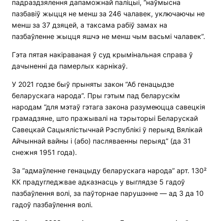
падраздзялення дапаможнай паліцыі, “наўмысна
пазбавіў жыцця не менш за 246 чалавек, уключаючы не
менш за 37 дзяцей, а таксама рабіў замах на
пазбаўленне жыцця яшчэ не менш чым васьмі чалавек”.
Гэта пятая накіраваная ў суд крымінальная справа ў
дачыненні да памерлых карнікаў.
У 2021 годзе быў прыняты закон “Аб генацыдзе
беларускага народа”. Пры гэтым пад беларускім
народам “для мэтаў гэтага закона разумеюцца савецкія
грамадзяне, што пражывалі на тэрыторыі Беларускай
Савецкай Сацыялістычнай Рэспублікі ў перыяд Вялікай
Айчыннай вайны і (або) пасляваенны перыяд” (да 31
снежня 1951 года).
За “адмаўленне генацыду беларускага народа” арт. 130²
КК прадугледжвае адказнасць у выглядзе 5 гадоў
пазбаўлення волі, за паўторнае парушэнне — ад 3 да 10
гадоў пазбаўлення волі.