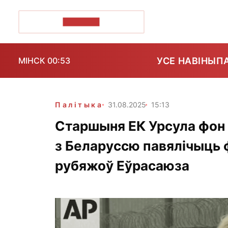
ПОЗІРК+
УСЕ НАВІНЫ
П
МІНСК 00:53
Палітыка
31.08.2025
15:13
Старшыня ЕК Урсула фон
з Беларуссю павялічыць 
рубяжоў Еўрасаюза