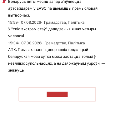
Беларусь пяты месяц запар з'яўляецца
аўтсайдарам у ЕАЭС па дынаміцы прамысловай
вытворчасці
15:53
07.08.2026
Грамадства, Палітыка
У "спіс экстрэмістаў" дададзеныя яшчэ чатыры
чалавекі
15:34
07.08.2026
Грамадства, Палітыка
АПК: Пры захаванні цяперашніх тэндэнцый
беларуская мова хутка можа застацца толькі ў
невялікіх супольнасцях, а на дзяржаўным узроўні —
знікнуць
ЧЫТАЦЬ