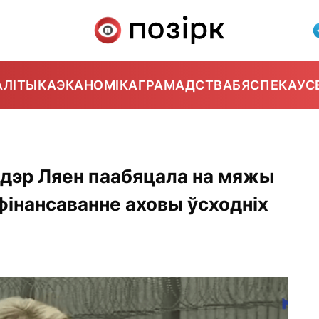
АЛІТЫКА
ЭКАНОМІКА
ГРАМАДСТВА
БЯСПЕКА
УС
 дэр Ляен паабяцала на мяжы
фінансаванне аховы ўсходніх