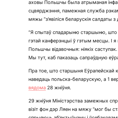
аховы Польшчы была атрыманая інфар
сцвярджэння, памежная служба рэкам
мяжы “з’явіліся беларускія салдаты з 
“Я спытаў спадарыню старшыню, што я
гэтай канферэнцыі ў гэтым месцы. І я 
Польшчы відавочныя: ніякіх саступак. 
Мы тут, каб паказаць сапраўдную еўр
Пра тое, што старшыня Еўрапейскай ка
наведаць польска-беларускую, а 1 в
вядома
28 жніўня.
29 жніўня Міністэрства замежных спр
візіт фон дэр Ляен на мяжу “мог бы
спрыяюць аб’ектыўнаму і ўсебаковаму