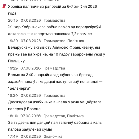
Хроніка палітычных рэпрэсій за 6–7 жніўня 2026
года
20:15
07.08.2026
Грамадства
Жыхар Кобрынскага раёна памёр ад перадазіроўкі
алкаголю — экспертыза паказала 7,2 праміле
19:39
07.08.2026
Грамадства, Палітыка
Беларускаму актывісту Аляксею Францкевічу, які
пражывае ва Украіне, на 10 гадоў забаронены ўезд у
Польшчу
19:22
07.08.2026
Грамадства
Больш за 340 аварыйна-аднаўленчых брыгад
задзейнічана ў ліквідацыі наступстваў непагадзі —
"Белэнерга"
18:24
07.08.2026
Грамадства
Двухгадовая дзяўчынка выпала з акна чацвёртага
паверха ў Брэсце
18:10
07.08.2026
Грамадства, Палітыка
За тыдзень для дзяцей палітвязняў сабрана амаль
палова заяўленай сумы
17:47
07.08.2026
Эканоміка