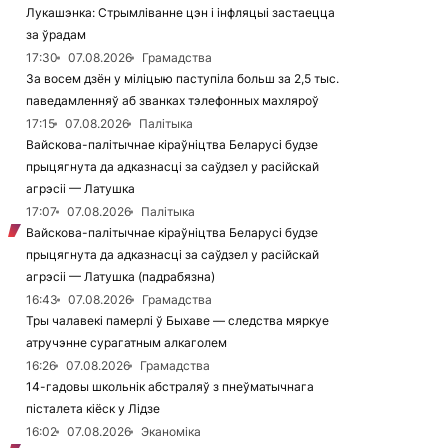
Лукашэнка: Стрымліванне цэн і інфляцыі застаецца
за ўрадам
17:30
07.08.2026
Грамадства
За восем дзён у міліцыю паступіла больш за 2,5 тыс.
паведамленняў аб званках тэлефонных махляроў
17:15
07.08.2026
Палітыка
Вайскова-палітычнае кіраўніцтва Беларусі будзе
прыцягнута да адказнасці за саўдзел у расійскай
агрэсіі — Латушка
17:07
07.08.2026
Палітыка
Вайскова-палітычнае кіраўніцтва Беларусі будзе
прыцягнута да адказнасці за саўдзел у расійскай
агрэсіі — Латушка (падрабязна)
16:43
07.08.2026
Грамадства
Тры чалавекі памерлі ў Быхаве — следства мяркуе
атручэнне сурагатным алкаголем
16:26
07.08.2026
Грамадства
14-гадовы школьнік абстраляў з пнеўматычнага
пісталета кіёск у Лідзе
16:02
07.08.2026
Эканоміка