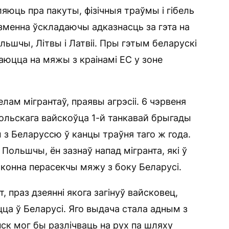
яюць пра пакуты, фізічныя траўмы і гібель
язменна ўскладаючы адказнасць за гэта на
ьшчы, Літвы і Латвіі. Пры гэтым беларускі
аюцца на мяжы з краінамі ЕС у зоне
лам мігрантаў, праявы агрэсіі. 6 чэрвеня
ольскага вайскоўца 1-й танкавай брыгады
 з Беларуссю ў канцы траўня таго ж года.
ольшчы, ён зазнаў напад мігранта, які ў
аконна перасекчы мяжу з боку Беларусі.
, праз дзеянні якога загінуў вайсковец,
цца ў Беларусі. Яго выдача стала адным з
нск мог бы разлічваць на рух па шляху