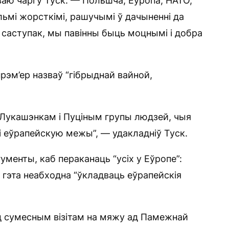
ваю чаргу Туск. — Польшча, Еўропа, НАТО,
ельмі жорсткімі, рашучымі ў дачыненні да
ва саступак, мы павінны быць моцнымі і добра
рэм’ер назваў “гібрыднай вайной,
я Лукашэнкам і Пуціным групы людзей, чыя
і еўрапейскую межы”, — удакладніў Туск.
ументы, каб пераканаць “усіх у Еўропе”:
 гэта неабходна “ўкладваць еўрапейскія
д сумесным візітам на мяжу ад Памежнай