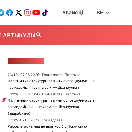
Увайсці
BE
Е АРТЫКУЛЫ
СТУЖКА НАВІН
23:48
07.08.2026
Грамадства, Палітыка
Палітычныя структуры павінны супрацоўнічаць з
грамадскімі ініцыятывамі — Ціханоўская
23:23
07.08.2026
Грамадства, Палітыка
Палітычныя структуры павінны супрацоўнічаць з
грамадскімі ініцыятывамі — Ціханоўская
(падрабязна)
22:02
07.08.2026
Грамадства
Рассельгаснагляд не прапусціў у Пскоўскую