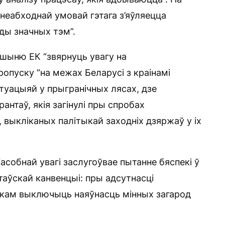
неабходнай умовай гэтага з’яўляецца
ўды значных тэм”.
аршыню ЕК “звярнуць увагу на
опуску “на межах Беларусі з краінамі
ітуацыяй у прыгранічных лясах, дзе
антаў, якія загінулі пры спробах
 выкліканых палітыкай заходніх дзяржаў у іх
асобнай увагі заслугоўвае пытанне бяспекі ў
таўскай канвенцыі: пры адсутнасці
кам выключыць наяўнасць мінных загарод