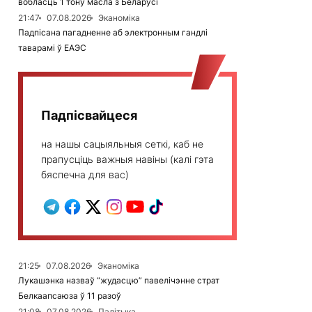
вобласць 1 тону масла з Беларусі
21:47
07.08.2026
Эканоміка
Падпісана пагадненне аб электронным гандлі
таварамі ў ЕАЭС
Падпісвайцеся
на нашы сацыяльныя сеткі, каб не
прапусціць важныя навіны (калі гэта
бяспечна для вас)
21:25
07.08.2026
Эканоміка
Лукашэнка назваў “жудасцю” павелічэнне страт
Белкаапсаюза ў 11 разоў
21:08
07.08.2026
Палітыка