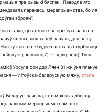
мацыя пра рызыкі бяспекі. Паводле яго
ендавала перанесці мерапрыемства, бо ля
доўгай зброяй”.
на скажа, ці гатовая яна прысутнічаць на
пачуў словы, якія хацеў пачуць, для нас у
Нас тут ніхто не будзе палохаць і турбаваць.
апейскую рашучасць”, — падкрэсліў Туск.
місіі Урсула фон дэр Ляен 31 жніўня плануе
ерасня — літоўска-беларускую мяжу,
стала
аў Беларусі заявіла, што маючы адбыцца
 стаць важным мерапрыемствам, што
 аналізу працэсаў, якія адбываюцца”. На