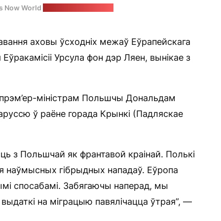
es Now World
Стоп-кадр: “Позірк”
авання аховы ўсходніх межаў Еўрапейскага
Еўракамісіі Урсула фон дэр Ляен, вынікае з
з прэм’ер-міністрам Польшчы Дональдам
аруссю ў раёне горада Крынкі (Падляскае
сць з Польшчай як франтавой краінай. Полькі
для наўмысных гібрыдных нападаў. Еўропа
мі спосабамі. Забягаючы наперад, мы
 выдаткі на міграцыю павялічацца ўтрая”, —