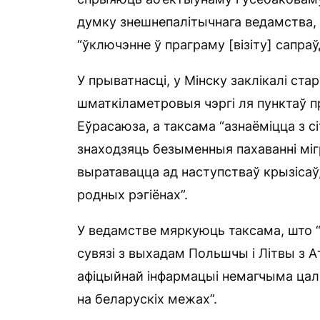
думку знешнепалітычнага ведамства, 
“ўключэнне ў праграму [візіту] сапра
У прыватнасці, у Мінску заклікалі ст
шматкіламетровыя чэргі ля пунктаў пр
Еўрасаюза, а таксама “азнаёміцца з с
знаходзяць безыменныя пахаванні мігр
выратавацца ад наступстваў крызісаў,
родных рэгіёнах”.
У ведамстве мяркуюць таксама, што “
сувязі з выхадам Польшчы і Літвы з А
афіцыйнай інфармацыі немагчыма цал
на беларускіх межах”.