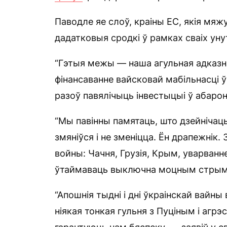
Паводле яе слоў, краіны ЕС, якія мяж
дадатковыя сродкі ў рамках сваіх уну
“Гэтыя межы — наша агульная адказн
фінансаванне вайсковай мабільнасці ў
разоў павялічыць інвестыцыі ў абарону
“Мы павінны памятаць, што дзейнічаць
змяніўся і не зменіцца. Ён драпежнік.
войны: Чачня, Грузія, Крым, уварванн
ўтаймаваць выключна моцным стрымл
“Апошнія тыдні і дні ўкраінскай вайны 
ніякая тонкая гульня з Пуціным і агрэ