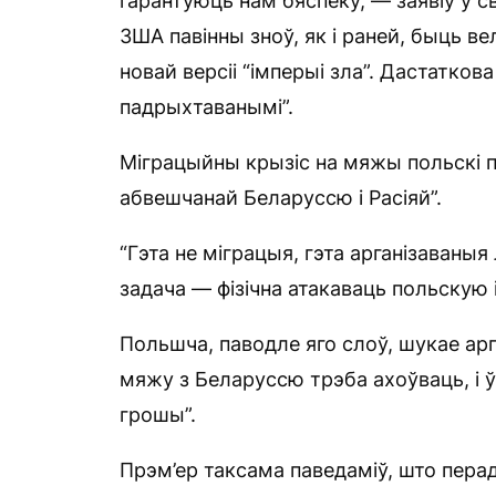
гарантуюць нам бяспеку, — заявіў у с
ЗША павінны зноў, як і раней, быць в
новай версіі “імперыі зла”. Дастатко
падрыхтаванымі”.
Міграцыйны крызіс на мяжы польскі п
абвешчанай Беларуссю і Расіяй”.
“Гэта не міграцыя, гэта арганізаваны
задача — фізічна атакаваць польскую 
Польшча, паводле яго слоў, шукае арг
мяжу з Беларуссю трэба ахоўваць, і ў
грошы”.
Прэм’ер таксама паведаміў, што пера