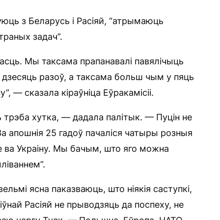
уюць з Беларусь і Расіяй, “атрымаюць
траных задач”.
асць. Мы таксама прапанавалі павялічыць
 дзесяць разоў, а таксама больш чым у пяць
”, — сказала кіраўніца Еўракамісіі.
 трэба хутка, — дадала палітык. — Пуцін не
 За апошнія 25 гадоў пачаліся чатыры розныя
е ва Украіну. Мы бачым, што яго можна
іваннем”.
вельмі ясна паказваюць, што ніякія саступкі,
сіўнай Расіяй не прыводзяць да поспеху, не