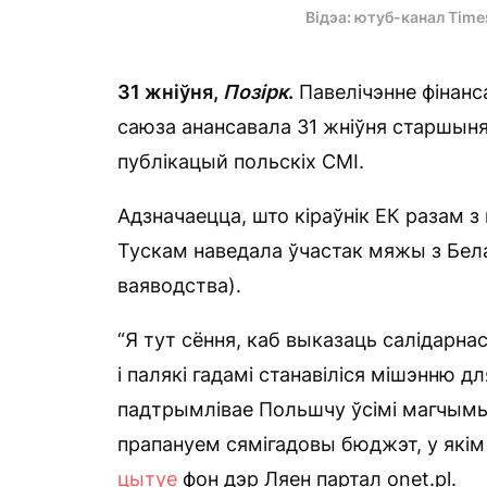
Відэа: ютуб-канал Tim
31 жніўня,
Позірк
.
Павелічэнне фінанс
саюза анансавала 31 жніўня старшыня 
публікацый польскіх СМІ.
Адзначаецца, што кіраўнік ЕК разам 
Тускам наведала ўчастак мяжы з Бел
ваяводства).
“Я тут сёння, каб выказаць салідарна
і палякі гадамі станавіліся мішэнню 
падтрымлівае Польшчу ўсімі магчымы
прапануем сямігадовы бюджэт, у якім
цытуе
фон дэр Ляен партал onet.pl.