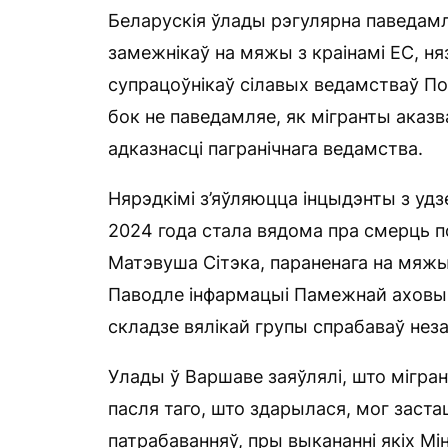
Беларускія ўлады рэгулярна паведамл
замежнікаў на мяжы з краінамі ЕС, н
супрацоўнікаў сілавых ведамстваў Пол
бок не паведамляе, як мігранты аказв
адказнасці пагранічнага ведамства.
Нярэдкімі з’яўляюцца інцыдэнты з удзе
2024 года стала вядома пра смерць п
Матэвуша Сітэка, параненага на мяжы
Паводле інфармацыі Памежнай аховы П
складзе вялікай групы спрабаваў нез
Улады ў Варшаве заяўлялі, што мігрант
пасля таго, што здарылася, мог заста
патрабаванняў, пры выкананні якіх Мі