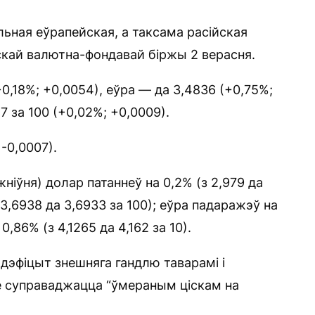
ьная еўрапейская, а таксама расійская
скай валютна-фондавай біржы 2 верасня.
0,18%; +0,0054), еўра — да 3,4836 (+0,75%;
7 за 100 (+0,02%; +0,0009).
 -0,0007).
іўня) долар патаннеў на 0,2% (з 2,979 да
з 3,6938 да 3,6933 за 100); еўра падаражэў на
0,86% (з 4,1265 да 4,162 за 10).
эфіцыт знешняга гандлю таварамі і
зе суправаджацца “ўмераным ціскам на