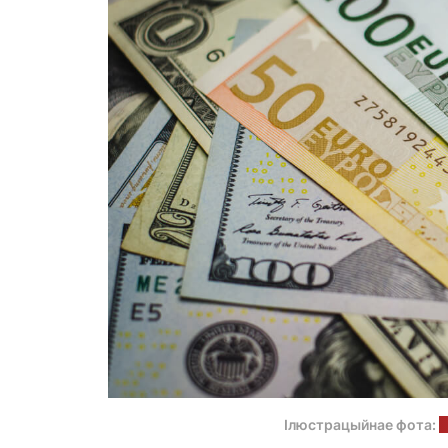
Ілюстрацыйнае фота:
u