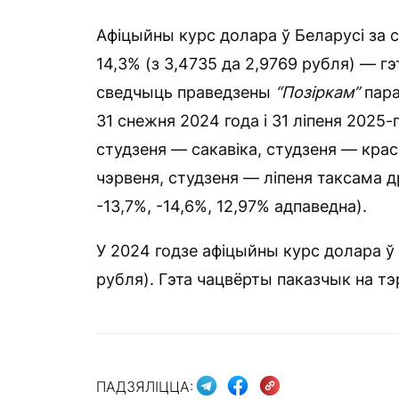
Афіцыйны курс долара ў Беларусі за с
14,3% (з 3,4735 да 2,9769 рубля) — г
сведчыць праведзены
“Позіркам”
пара
31 снежня 2024 года і 31 ліпеня 2025-
студзеня — сакавіка, студзеня — крас
чэрвеня, студзеня — ліпеня таксама др
-13,7%, -14,6%, 12,97% адпаведна).
У 2024 годзе афіцыйны курс долара ў 
рубля). Гэта чацвёрты паказчык на т
ПАДЗЯЛІЦЦА: