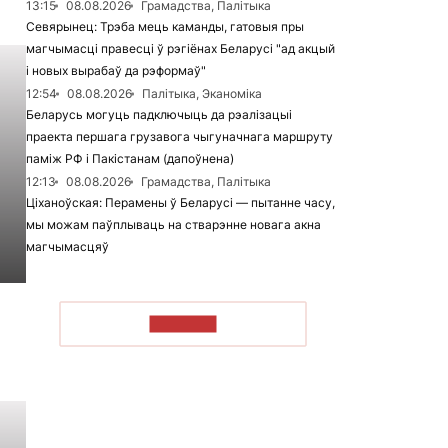
13:15
08.08.2026
Грамадства, Палітыка
Севярынец: Трэба мець каманды, гатовыя пры
магчымасці правесці ў рэгіёнах Беларусі "ад акцый
і новых вырабаў да рэформаў"
12:54
08.08.2026
Палітыка, Эканоміка
Беларусь могуць падключыць да рэалізацыі
праекта першага грузавога чыгуначнага маршруту
паміж РФ і Пакістанам (дапоўнена)
12:13
08.08.2026
Грамадства, Палітыка
Ціханоўская: Перамены ў Беларусі — пытанне часу,
мы можам паўплываць на стварэнне новага акна
магчымасцяў
ЧЫТАЦЬ