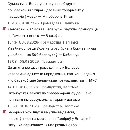
Сумесныя з Беларуссю вучэнні будуць
прысвечаныя супрацьдзеянню тэрарызму ў
гарадскіх ўмовах — Мінабароны Кітая
15:46
08.08.2026
Грамадства, Палітыка
Канферэнцыя "Новая Беларусь" заўжды прыводзіць
да "змены палітык" — Баркоўскі
15:13
08.08.2026
Грамадства, Палітыка
У вайне супраць Украіны з расійскага боку загінула
ўжо больш за 500 беларусаў — Кабанчук
15:03
08.08.2026
Грамадства
Дзіця становіцца грамадзянінам Беларусі
незалежна ад месца нараджэння, калі хоць адзін з
яго бацькоў мае беларускае грамадзянства — МУС
14:11
08.08.2026
Грамадства, Палітыка
Ціханоўская заклікала праваабаронцаў даць экс-
палітвязням зразумелы алгарытм дапамогі
13:50
08.08.2026
Грамадства, Палітыка
Бабарыка ўсумніўся ва ўплыве дэмсіл,
спаслаўшыся на меркаванні "сяброў у Беларусі",
Латушка парыраваў: "У нас розныя сябры"