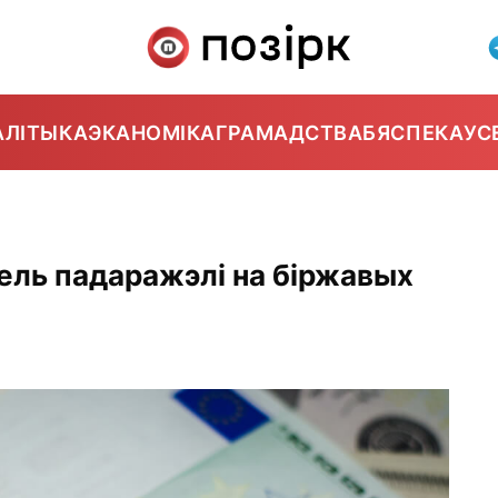
АЛІТЫКА
ЭКАНОМІКА
ГРАМАДСТВА
БЯСПЕКА
УС
убель падаражэлі на біржавых