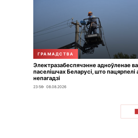
ГРАМАДСТВА
Электразабеспячэнне адноўленае ва
паселішчах Беларусі, што пацярпелі 
непагадзі
23:56
08.08.2026