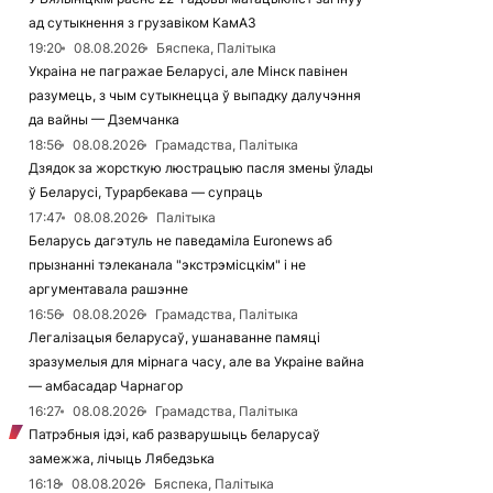
ад сутыкнення з грузавіком КамАЗ
19:20
08.08.2026
Бяспека, Палітыка
Украіна не пагражае Беларусі, але Мінск павінен
разумець, з чым сутыкнецца ў выпадку далучэння
да вайны — Дземчанка
18:56
08.08.2026
Грамадства, Палітыка
Дзядок за жорсткую люстрацыю пасля змены ўлады
ў Беларусі, Турарбекава — супраць
17:47
08.08.2026
Палітыка
Беларусь дагэтуль не паведаміла Euronews аб
прызнанні тэлеканала "экстрэмісцкім" і не
аргументавала рашэнне
16:56
08.08.2026
Грамадства, Палітыка
Легалізацыя беларусаў, ушанаванне памяці
зразумелыя для мірнага часу, але ва Украіне вайна
— амбасадар Чарнагор
16:27
08.08.2026
Грамадства, Палітыка
Патрэбныя ідэі, каб разварушыць беларусаў
замежжа, лічыць Лябедзька
16:18
08.08.2026
Бяспека, Палітыка