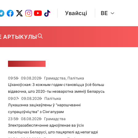
Увайсці
BE
Е АРТЫКУЛЫ
СТУЖКА НАВІН
09:56
09.08.2026
Грамадства, Палітыка
Ціханоўская: З кожным годам становіцца ўсё больш
відавочна, што 2020-ты незваротна змяніў Беларусь
09:07
09.08.2026
Палітыка
Лукашэнка зацікаўлены ў "нарошчванні
супрацоўніцтва" з Сінгапурам
23:56
08.08.2026
Грамадства
Электразабеспячэнне адноўленае ва ўсіх
паселішчах Беларусі, што пацярпелі ад непагадзі