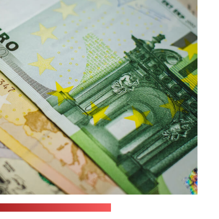
nsplash.com / JustStartInvesting