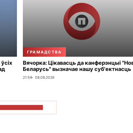
ГРАМАДСТВА
 ўсіх
Вячорка: Цікавасць да канферэнцыі "Но
ад
Беларусь" вызначае нашу суб'ектнасць
21:54
08.08.2026
ПАКАЗАЦЬ БОЛЬШ