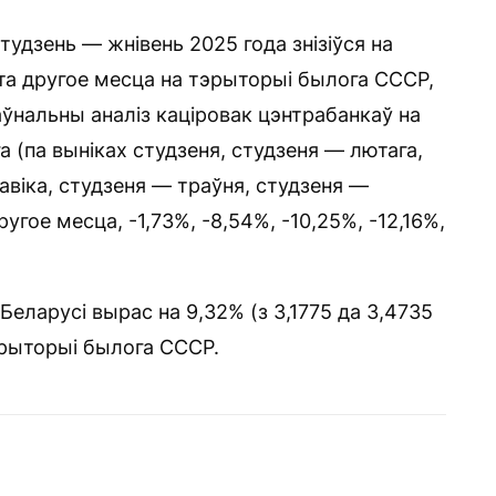
тудзень — жнівень 2025 года знізіўся на
эта другое месца на тэрыторыі былога СССР,
ўнальны аналіз каціровак цэнтрабанкаў на
га (па выніках студзеня, студзеня — лютага,
авіка, студзеня — траўня, студзеня —
угое месца, -1,73%, -8,54%, -10,25%, -12,16%,
Беларусі вырас на 9,32% (з 3,1775 да 3,4735
эрыторыі былога СССР.