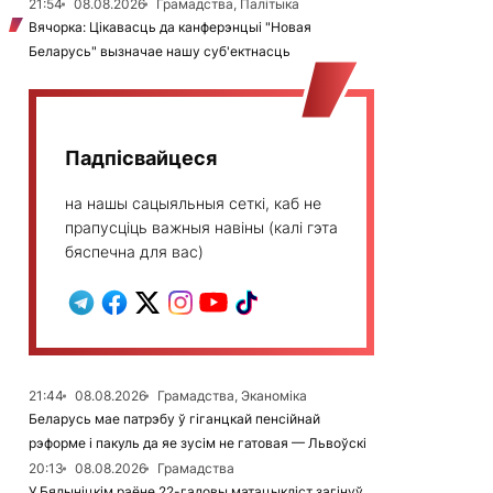
21:54
08.08.2026
Грамадства, Палітыка
Вячорка: Цікавасць да канферэнцыі "Новая
Беларусь" вызначае нашу суб'ектнасць
Падпісвайцеся
на нашы сацыяльныя сеткі, каб не
прапусціць важныя навіны (калі гэта
бяспечна для вас)
21:44
08.08.2026
Грамадства, Эканоміка
Беларусь мае патрэбу ў гіганцкай пенсійнай
рэформе і пакуль да яе зусім не гатовая — Львоўскі
20:13
08.08.2026
Грамадства
У Бялыніцкім раёне 22-гадовы матацыкліст загінуў