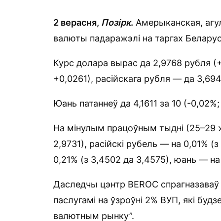
2 верасня,
Позірк
.
Амерыканская, агул
валюты падаражэлі на таргах Белару
Курс долара вырас да 2,9768 рубля (+
+0,0261), расійскага рубля — да 3,694
Юань патаннеў да 4,1611 за 10 (-0,02%;
На мінулым працоўным тыдні (25–29 жн
2,9731), расійскі рубель — на 0,01% (
0,21% (з 3,4502 да 3,4575), юань — на 
Даследчы цэнтр BEROC спрагназаваў д
паслугамі на ўзроўні 2% ВУП, які буд
валютным рынку”.