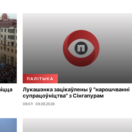
ПАЛІТЫКА
віцца
Лукашэнка зацікаўлены ў "нарошчванні
супрацоўніцтва" з Сінгапурам
09:07
09.08.2026