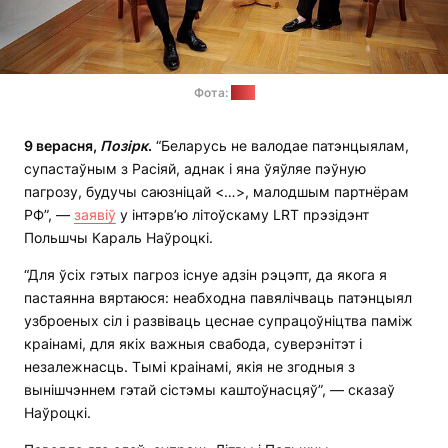
Фота:
lrt.lt
9 верасня,
Позірк
.
“Беларусь не валодае патэнцыялам,
супастаўным з Расіяй, аднак і яна ўяўляе пэўную
пагрозу, будучы саюзніцай <…>, малодшым партнёрам
РФ”, —
заявіў
у інтэрв’ю літоўскаму LRT прэзідэнт
Польшчы Караль Наўроцкі.
“Для ўсіх гэтых пагроз існуе адзін рэцэпт, да якога я
пастаянна вяртаюся: неабходна павялічваць патэнцыял
узброеных сіл і развіваць цеснае супрацоўніцтва паміж
краінамі, для якіх важныя свабода, суверэнітэт і
незалежнасць. Тымі краінамі, якія не згодныя з
вынішчэннем гэтай сістэмы каштоўнасцяў”, — сказаў
Наўроцкі.