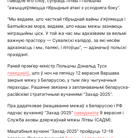
Паводле яго слоў, супраць Літвы і Польшчы
“ажыццяўляюцца гібрыдныя атакі з усходняга боку”.
“Мы ведаем, што часткай гібрыднай вайны з’яўляецца і
Балтыйскае мора, ведаем, што нашы межы зазнаюць
міграцыйны ціск. У той жа час мы адказваем за вельмі
важную прастору — Сувалкскі калідор, за які нясём
адказнасць і мы, палякі, і літоўцы”, — адзначыў польскі
прэзідэнт.
Раней прэм’ер-міністр Польшчы Дональд Туск
паведаміў
, што ў ноч на пятніцу 12 верасня Варшава
закрые мяжу з Беларуссю, у тым ліку чыгуначныя
пераходы. Рашэнне звязана з запланаванымі беларуска-
расійскімі стратэгічнымі вучэннямі “Захад-2025”.
Пра дадатковае ўмацаванне межаў з Беларуссю і РФ
падчас вучэнняў “Захад-2025”
паведаміла
9 верасня і
Служба аховы дзяржаўнай мяжы Літвы (САДМ).
Маштабныя вучэнні “Захад-2025” пройдуць 12–16