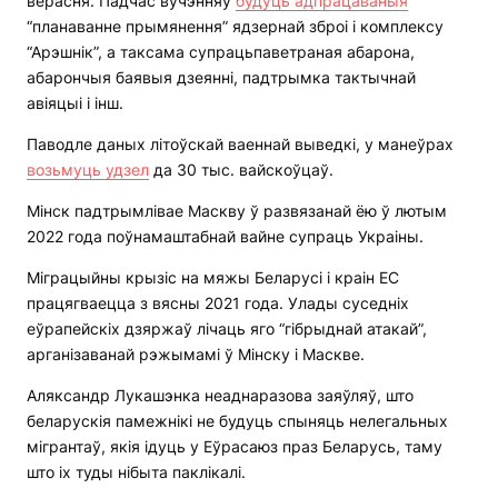
верасня. Падчас вучэнняў
будуць адпрацаваныя
“планаванне прымянення” ядзернай зброі і комплексу
“Арэшнік”, а таксама супрацьпаветраная абарона,
абарончыя баявыя дзеянні, падтрымка тактычнай
авіяцыі і інш.
Паводле даных літоўскай ваеннай выведкі, у манеўрах
возьмуць удзел
да 30 тыс. вайскоўцаў.
Мінск падтрымлівае Маскву ў развязанай ёю ў лютым
2022 года поўнамаштабнай вайне супраць Украіны.
Міграцыйны крызіс на мяжы Беларусі і краін ЕС
працягваецца з вясны 2021 года. Улады суседніх
еўрапейскіх дзяржаў лічаць яго “гібрыднай атакай”,
арганізаванай рэжымамі ў Мінску і Маскве.
Аляксандр Лукашэнка неаднаразова заяўляў, што
беларускія памежнікі не будуць спыняць нелегальных
мігрантаў, якія ідуць у Еўрасаюз праз Беларусь, таму
што іх туды нібыта паклікалі.