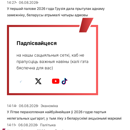
14:27
06.08.2026
У першай палове 2026 года Грузія дала прытулак аднаму
замежніку, беларусы атрымалі чатыры адмовы
Падпісвайцеся
на нашы сацыяльныя сеткі, каб не
прапусціць важныя навіны (калі гэта
бяспечна для вас)
14:14
06.08.2026
Эканоміка
У Літве перахопленая найбуйнейшая ў 2026 годзе партыя
нелегальных цыгарэт, у тым ліку з беларускімі акцызнымі маркамі
14:11
06.08.2026
Палітыка