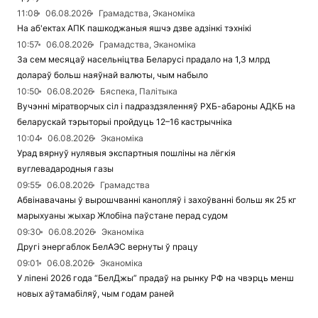
11:08
06.08.2026
Грамадства, Эканоміка
На аб'ектах АПК пашкоджаныя яшчэ дзве адзінкі тэхнікі
10:57
06.08.2026
Грамадства, Эканоміка
За сем месяцаў насельніцтва Беларусі прадало на 1,3 млрд
долараў больш наяўнай валюты, чым набыло
10:50
06.08.2026
Бяспека, Палітыка
Вучэнні міратворчых сіл і падраздзяленняў РХБ-абароны АДКБ на
беларускай тэрыторыі пройдуць 12–16 кастрычніка
10:04
06.08.2026
Эканоміка
Урад вярнуў нулявыя экспартныя пошліны на лёгкія
вуглевадародныя газы
09:55
06.08.2026
Грамадства
Абвінавачаны ў вырошчванні канопляў і захоўванні больш як 25 кг
марыхуаны жыхар Жлобіна паўстане перад судом
09:30
06.08.2026
Эканоміка
Другі энергаблок БелАЭС вернуты ў працу
09:01
06.08.2026
Эканоміка
У ліпені 2026 года “БелДжы” прадаў на рынку РФ на чвэрць менш
новых аўтамабіляў, чым годам раней