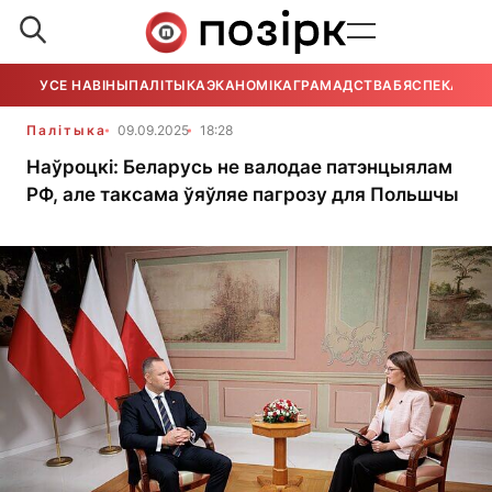
УСЕ НАВІНЫ
ПАЛІТЫКА
ЭКАНОМІКА
ГРАМАДСТВА
БЯСПЕКА
УСЕ
Палітыка
09.09.2025
18:28
Наўроцкі: Беларусь не валодае патэнцыялам
РФ, але таксама ўяўляе пагрозу для Польшчы