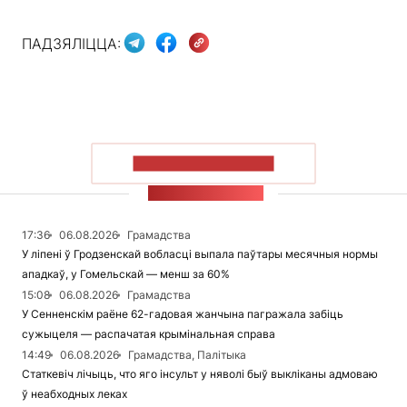
ПАДЗЯЛІЦЦА:
ПАКАЗАЦЬ БОЛЬШ
СТУЖКА НАВІН
17:36
06.08.2026
Грамадства
У ліпені ў Гродзенскай вобласці выпала паўтары месячныя нормы
ападкаў, у Гомельскай — менш за 60%
15:08
06.08.2026
Грамадства
У Сенненскім раёне 62-гадовая жанчына пагражала забіць
сужыцеля — распачатая крымінальная справа
14:49
06.08.2026
Грамадства, Палітыка
Статкевіч лічыць, что яго інсульт у няволі быў выкліканы адмоваю
ў неабходных леках