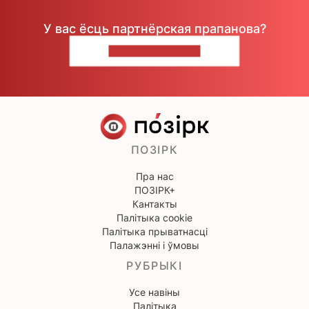
У вас ёсць партнёрская прапанова?
НАПІШЫЦЕ НАМ
ПОЗІРК
Пра нас
ПОЗІРК+
Кантакты
Палітыка cookie
Палітыка прыватнасці
Палажэнні і ўмовы
РУБРЫКІ
Усе навіны
Палітыка