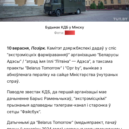
Будынак КДБ у Мінску
Фота:
tut.by
10 верасня,
Позірк
.
Камітэт дзяржбяспекі дадаў у спіс
“экстрэмісцкіх фарміраванняў” арганізацыю “Беларусы
Адэсы” / “атрад імя Іллі “Літвіна” — Адэса”, а таксама
праекты “Belarus Tomorrow” і “Opr by”, вынікае з
абноўленага пераліку на сайце Міністэрства ўнутраных
спраў.
Паводле звестак КДБ, да першай арганізацыі мае
дачыненне Барыс Раменьчыкаў, “экстрэмісцкімі”
прызнаныя адпаведны тэлеграм-канал і старонка ў
сетцы “Фэйсбук”.
Датычнымі да “Belarus Tomorrow” (медыяпраект, пачаў
працу ў сакавіку 2024 года) названыя медыяменеджары