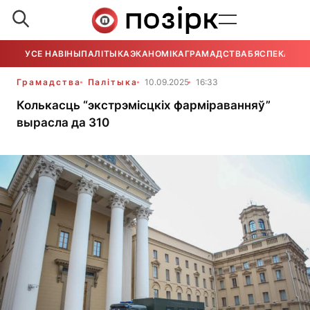
УСЕ НАВІНЫ
ПАЛІТЫКА
ЭКАНОМІКА
ГРАМАДСТВА
БЯСПЕКА
УСЕ
Грамадства
Палітыка
10.09.2025
16:33
Колькасць “экстрэмісцкіх фарміраванняў”
вырасла да 310