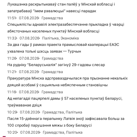
Лукашэнка раскрытыкаваў стан палёў у Мінскай вобласці і
запатрабаваў "імем рэвалюцыі" навесці парадак
11:51
07.08.2026
Грамадства
Спецыялісты аднавілі электразабеспячэнне прыкладна ў чвэрці
абясточаных населеных пунктаў Мінскай вобласці
11:32
07.08.2026
Палітыка, Эканоміка
За два гады ў рамках праекта прамысловай кааперацыі ЕАЭС
ухвалена толькі шэсць заявак — Турчын
11:26
07.08.2026
Грамадства
На рудніку "Беларуськалія" загінуў 29-гадовы слесар
11:21
07.08.2026
Грамадства
Пракуратура Мінска адсправаздачылася пра прызнанне некалькіх
дзяцей асобамі ў сацыяльна небяспечным становішчы
11:16
07.08.2026
Грамадства
Ад непагадзі пацярпелі дамы ў 57 населеных пунктаў Беларусі,
траўмаванае дзіця
10:29
07.08.2026
Грамадства, Палітыка
Пасля 15-дзённага перапынку Латвія зноў зафіксавала больш за
100 спробаў парушэння мяжы з боку Беларусі
10:20
07.08.2026
Грамадства, Палітыка