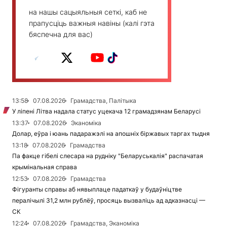
на нашы сацыяльныя сеткі, каб не
прапусціць важныя навіны (калі гэта
бяспечна для вас)
13:58
07.08.2026
Грамадства, Палітыка
У ліпені Літва надала статус уцекача 12 грамадзянам Беларусі
13:37
07.08.2026
Эканоміка
Долар, еўра і юань падаражэлі на апошніх біржавых таргах тыдня
13:18
07.08.2026
Грамадства
Па факце гібелі слесара на рудніку "Беларуськалія" распачатая
крымінальная справа
12:53
07.08.2026
Грамадства
Фігуранты справы аб нявыплаце падаткаў у будаўніцтве
пералічылі 31,2 млн рублёў, просяць вызваліць ад адказнасці —
СК
12:24
07.08.2026
Грамадства, Эканоміка