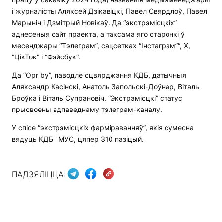
і журналісты Аляксей Дзікавіцкі, Павел Свярдлоў, Павел
Марыніч і Дзмітрый Новікаў. Да “экстрэмісцкіх”
аднесеныя сайт праекта, а таксама яго старонкі ў
месенджары “Тэлеграм”, сацсетках “Інстаграм”“, Х,
“ЦікТок” і “Фэйсбук”.
Да “Opr by”, паводле сцвярджэння КДБ, датычныя
Аляксандр Касінскі, Анатоль Запольскі-Доўнар, Віталь
Броўка і Віталь Супрановіч. “Экстрэмісцкі” статус
прысвоены адпаведнаму тэлеграм-каналу.
У спісе “экстрэмісцкіх фарміраванняў”, якія сумесна
вядуць КДБ і МУС, цяпер 310 пазіцый.
ПАДЗЯЛІЦЦА: