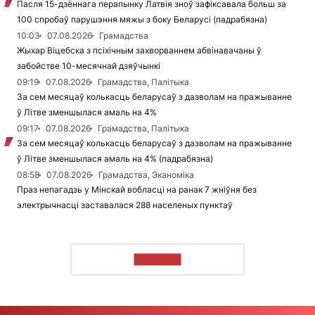
Пасля 15-дзённага перапынку Латвія зноў зафіксавала больш за
100 спробаў парушэння мяжы з боку Беларусі (падрабязна)
10:03
07.08.2026
Грамадства
Жыхар Віцебска з псіхічным захворваннем абвінавачаны ў
забойстве 10-месячнай дзяўчынкі
09:19
07.08.2026
Грамадства, Палітыка
За сем месяцаў колькасць беларусаў з дазволам на пражыванне
ў Літве зменшылася амаль на 4%
09:17
07.08.2026
Грамадства, Палітыка
За сем месяцаў колькасць беларусаў з дазволам на пражыванне
ў Літве зменшылася амаль на 4% (падрабязна)
08:58
07.08.2026
Грамадства, Эканоміка
Праз непагадзь у Мінскай вобласці на ранак 7 жніўня без
электрычнасці заставалася 288 населеных пунктаў
ЧЫТАЦЬ