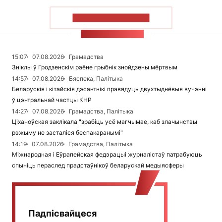
ПАКАЗАЦЬ БОЛЬШ
СТУЖКА НАВІН
15:07
07.08.2026
Грамадства
Зніклы ў Гродзенскім раёне грыбнік знойдзены мёртвым
14:57
07.08.2026
Бяспека, Палітыка
Беларускія і кітайскія дэсантнікі правядуць двухтыднёвыя вучэнні
ў цэнтральнай частцы КНР
14:27
07.08.2026
Грамадства, Палітыка
Ціханоўская заклікала "зрабіць усё магчымае, каб злачынствы
рэжыму не засталіся беспакаранымі"
14:19
07.08.2026
Грамадства, Палітыка
Міжнародная і Еўрапейская федэрацыі журналістаў патрабуюць
спыніць пераслед прадстаўнікоў беларускай медыясферы
Падпісвайцеся