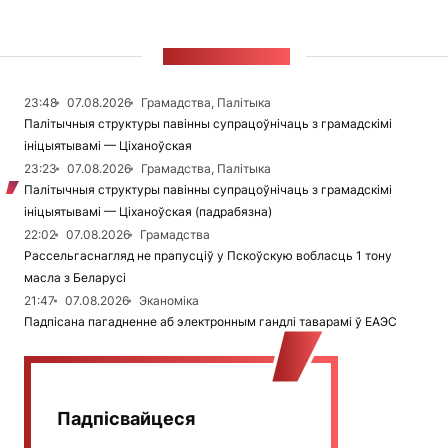
СТУЖКА НАВІН
23:48
07.08.2026
Грамадства, Палітыка
Палітычныя структуры павінны супрацоўнічаць з грамадскімі
ініцыятывамі — Ціханоўская
23:23
07.08.2026
Грамадства, Палітыка
Палітычныя структуры павінны супрацоўнічаць з грамадскімі
ініцыятывамі — Ціханоўская (падрабязна)
22:02
07.08.2026
Грамадства
Рассельгаснагляд не прапусціў у Пскоўскую вобласць 1 тону
масла з Беларусі
21:47
07.08.2026
Эканоміка
Падпісана пагадненне аб электронным гандлі таварамі ў ЕАЭС
Падпісвайцеся