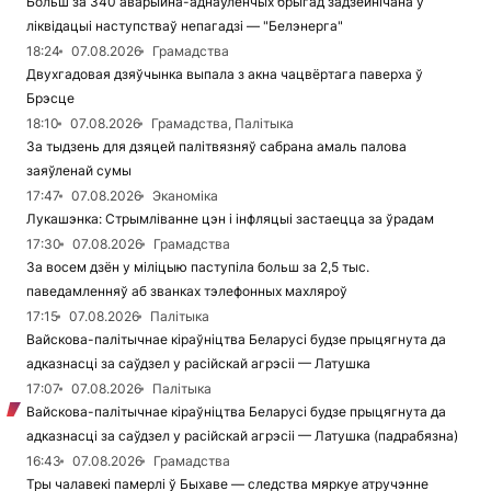
Больш за 340 аварыйна-аднаўленчых брыгад задзейнічана ў
ліквідацыі наступстваў непагадзі — "Белэнерга"
18:24
07.08.2026
Грамадства
Двухгадовая дзяўчынка выпала з акна чацвёртага паверха ў
Брэсце
18:10
07.08.2026
Грамадства, Палітыка
За тыдзень для дзяцей палітвязняў сабрана амаль палова
заяўленай сумы
17:47
07.08.2026
Эканоміка
Лукашэнка: Стрымліванне цэн і інфляцыі застаецца за ўрадам
17:30
07.08.2026
Грамадства
За восем дзён у міліцыю паступіла больш за 2,5 тыс.
паведамленняў аб званках тэлефонных махляроў
17:15
07.08.2026
Палітыка
Вайскова-палітычнае кіраўніцтва Беларусі будзе прыцягнута да
адказнасці за саўдзел у расійскай агрэсіі — Латушка
17:07
07.08.2026
Палітыка
Вайскова-палітычнае кіраўніцтва Беларусі будзе прыцягнута да
адказнасці за саўдзел у расійскай агрэсіі — Латушка (падрабязна)
16:43
07.08.2026
Грамадства
Тры чалавекі памерлі ў Быхаве — следства мяркуе атручэнне