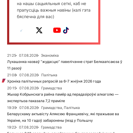
на нашы сацыяльныя сеткі, каб не
прапусціць важныя навіны (калі гэта
бяспечна для вас)
21:25
07.08.2026
Эканоміка
Лукашэнка назваў “жудасцю” павелічэнне страт Белкаапсаюза ў
11 разоў
21:08
07.08.2026
Палітыка
Хроніка палітычных рэпрэсій за 6–7 жніўня 2026 года
20:15
07.08.2026
Грамадства
Жыхар Кобрынскага раёна памёр ад перадазіроўкі алкаголю —
экспертыза паказала 7,2 праміле
19:39
07.08.2026
Грамадства, Палітыка
Беларускаму актывісту Аляксею Францкевічу, які пражывае ва
Украіне, на 10 гадоў забаронены ўезд у Польшчу
19:22
07.08.2026
Грамадства