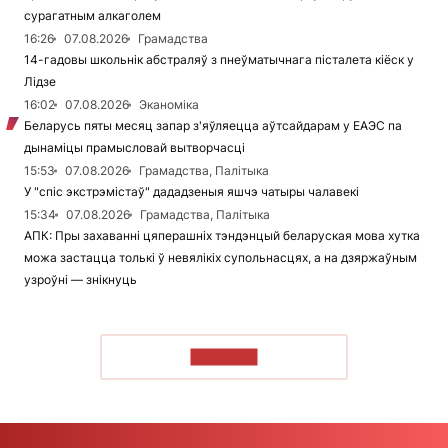
сурагатным алкаголем
16:26
07.08.2026
Грамадства
14-гадовы школьнік абстраляў з пнеўматычнага пісталета кіёск у
Лідзе
16:02
07.08.2026
Эканоміка
Беларусь пяты месяц запар з'яўляецца аўтсайдарам у ЕАЭС па
дынаміцы прамысловай вытворчасці
15:53
07.08.2026
Грамадства, Палітыка
У "спіс экстрэмістаў" дададзеныя яшчэ чатыры чалавекі
15:34
07.08.2026
Грамадства, Палітыка
АПК: Пры захаванні цяперашніх тэндэнцый беларуская мова хутка
можа застацца толькі ў невялікіх супольнасцях, а на дзяржаўным
узроўні — знікнуць
ЧЫТАЦЬ