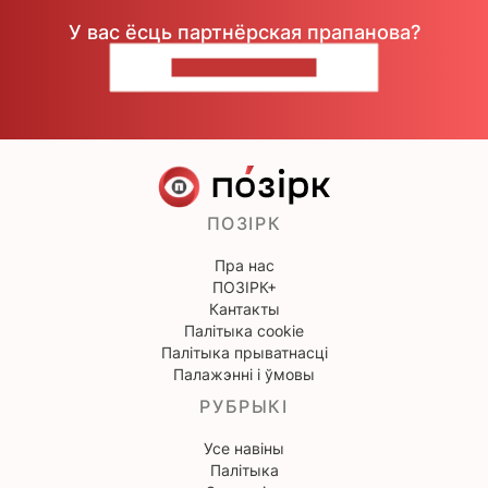
У вас ёсць партнёрская прапанова?
НАПІШЫЦЕ НАМ
ПОЗІРК
Пра нас
ПОЗІРК+
Кантакты
Палітыка cookie
Палітыка прыватнасці
Палажэнні і ўмовы
РУБРЫКІ
Усе навіны
Палітыка