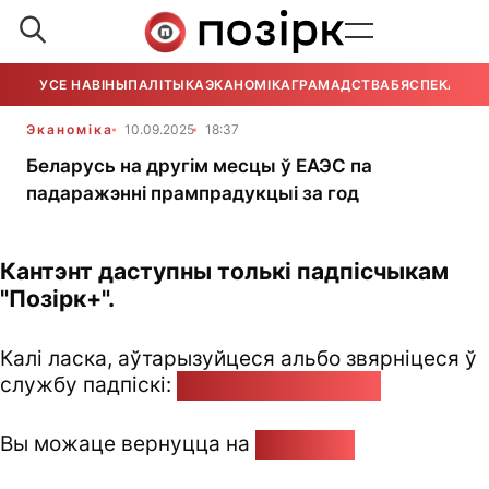
УСЕ НАВІНЫ
ПАЛІТЫКА
ЭКАНОМІКА
ГРАМАДСТВА
БЯСПЕКА
УСЕ
Эканоміка
10.09.2025
18:37
Беларусь на другім месцы ў ЕАЭС па
падаражэнні прампрадукцыі за год
Кантэнт даступны толькі падпісчыкам
"Позірк+".
Калі ласка, аўтарызуйцеся альбо звярніцеся ў
службу падпіскі:
pozirk@pozirk.online
Вы можаце вернуцца на
Галоўную