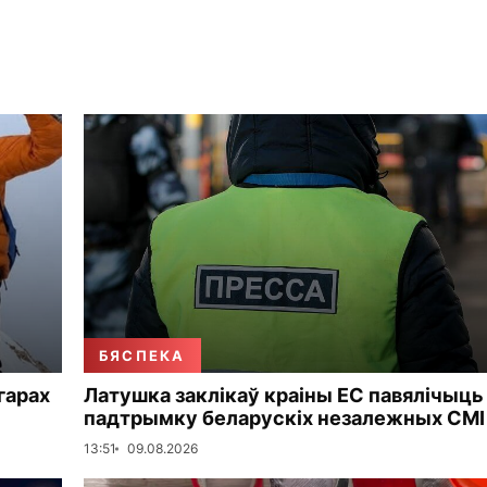
БЯСПЕКА
 гарах
Латушка заклікаў краіны ЕС павялічыць
падтрымку беларускіх незалежных СМІ
13:51
09.08.2026