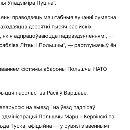
ы Уладзіміра Пуціна”.
р яны праводзяць маштабныя вучэнні сумесна
знаходзяцца дзесяткі тысяч расійскіх
ў, якія адпрацоўваюцца падраздзяленнямі, —
асабліва Літвы і Польшчы”, — растлумачыў ён
раваннем сістэмы абароны Польшчы НАТО
ыцця пасольства Расіі ў Варшаве.
ларуссю на выезд і на ўезд падпісаў
і адміністрацыі Польшчы Марцін Кервінскі па
ьда Туска, афіцыйна — у сувязі з ваеннымі