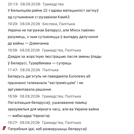
20:13
08.08.2026
Грамадства
У Бялыніцкім раёне 22-гадовы матацыкліст загінуў
ад сутыкнення з грузавіком КамАЗ
19:20
08.08.2026
Бяспека, Палітыка
Украіна не пагражае Беларусі, але Мінск павінен
разумець, з чым сутыкнецца ў выпадку далучэння
да вайны — Дземчанка
18:56
08.08.2026
Грамадства, Палітыка
Дзядок за жорсткую люстрацыю пасля змены ўлады
ў Беларусі, Турарбекава — супраць
17:47
08.08.2026
Палітыка
Беларусь дагэтуль не паведаміла Euronews аб
прызнанні тэлеканала "экстрэмісцкім" і не
аргументавала рашэнне
16:56
08.08.2026
Грамадства, Палітыка
Легалізацыя беларусаў, ушанаванне памяці
зразумелыя для мірнага часу, але ва Украіне вайна
— амбасадар Чарнагор
16:27
08.08.2026
Грамадства, Палітыка
Патрэбныя ідэі, каб разварушыць беларусаў