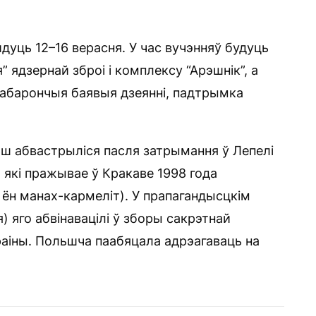
дуць 12–16 верасня. У час вучэнняў будуць
ядзернай зброі і комплексу “Арэшнік”, а
 абарончыя баявыя дзеянні, падтрымка
ш абвастрыліся пасля затрымання ў Лепелі
 які пражывае ў Кракаве 1998 года
 ён манах-кармеліт). У прапагандысцкім
 яго абвінавацілі ў зборы сакрэтнай
аіны. Польшча паабяцала адрэагаваць на