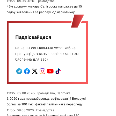
12:55
09.08.2026
Грамадства
45-гадоваму жыхару Салігорска пагражае да 15
гадоў зняволення за распаўсюд наркотыкаў
Падпісвайцеся
на нашы сацыяльныя сеткі, каб не
прапусціць важныя навіны (калі гэта
бяспечна для вас)
12:35
09.08.2026
Грамадства, Палітыка
З 2020 года праваабаронцы зафіксавалі ў Беларусі
больш за 100 тыс. фактаў палітычнага пераследу
11:55
09.08.2026
Грамадства
З пачатку года ад агню ў Беларусі загінула 350