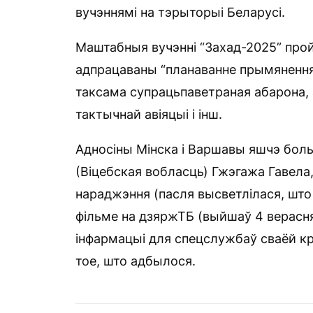
вучэннямі на тэрыторыі Беларусі.
Маштабныя вучэнні “Захад-2025” прой
адпрацаваны “планаванне прымянення” 
таксама супрацьпаветраная абарона,
тактычнай авіяцыі і інш.
Адносіны Мінска і Варшавы яшчэ боль
(Віцебская вобласць) Гжэгажа Гавела,
нараджэння (пасля высветлілася, што
фільме на дзяржТБ (выйшаў 4 верасня)
інфармацыі для спецслужбаў сваёй кр
тое, што адбылося.