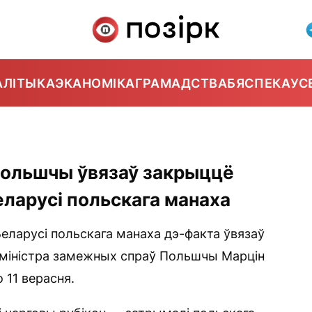
АЛІТЫКА
ЭКАНОМІКА
ГРАМАДСТВА
БЯСПЕКА
УС
Польшчы ўвязаў закрыццё
ларусі польскага манаха
еларусі польскага манаха дэ-факта ўвязаў
міністра замежных спраў Польшчы Марцін
 11 верасня.