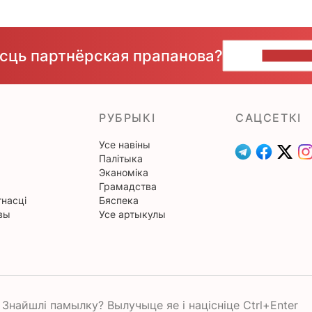
ёсць партнёрская прапанова?
НАПІШЫ
РУБРЫКІ
САЦСЕТКІ
Усе навіны
Палітыка
Эканоміка
Грамадства
насці
Бяспека
вы
Усе артыкулы
Знайшлі памылку? Вылучыце яе і націсніце Ctrl+Enter