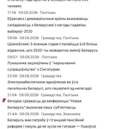
чалавек
11:16
09.08.2026
Палітыка
Еўрасаюз і дэмакратычныя краіны выказваюць
салідарнасць з беларусамі з нагоды гадавіны
выбараў-2020
09:56
09.08.2026
Грамадства, Палітыка
Ціханоўская: З кожным годам становіцца ўсё больш
відавочна, што 2020-ты незваротна змяніў Беларусь
09:07
09.08.2026
Палітыка
Лукашэнка зацікаўлены ў "нарошчванні
супрацоўніцтва" з Сінгапурам
23:56
08.08.2026
Грамадства
Электразабеспячэнне адноўленае ва ўсіх
паселішчах Беларусі, што пацярпелі ад непагадзі
21:54
08.08.2026
Грамадства, Палітыка
Вячорка: Цікавасць да канферэнцыі "Новая
Беларусь" вызначае нашу суб'ектнасць
21:44
08.08.2026
Грамадства, Эканоміка
Беларусь мае патрэбу ў гіганцкай пенсійнай
рэформе і пакуль да яе зусім не гатовая — Львоўскі