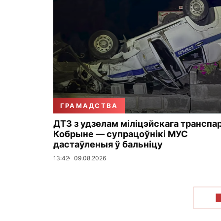
ГРАМАДСТВА
ДТЗ з удзелам міліцэйскага транспа
Кобрыне — супрацоўнікі МУС
дастаўленыя ў бальніцу
13:42
09.08.2026