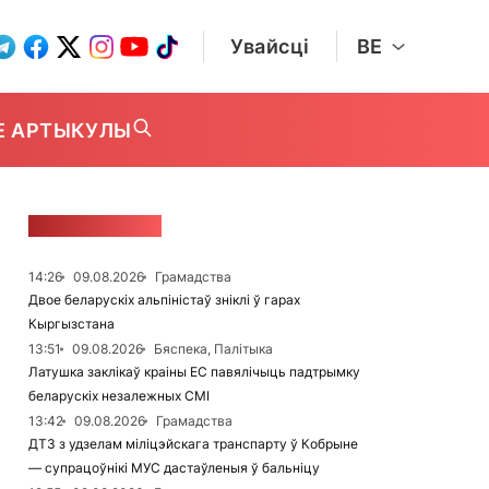
Увайсці
BE
Е АРТЫКУЛЫ
СТУЖКА НАВІН
14:26
09.08.2026
Грамадства
Двое беларускіх альпіністаў зніклі ў гарах
Кыргызстана
13:51
09.08.2026
Бяспека, Палітыка
Латушка заклікаў краіны ЕС павялічыць падтрымку
беларускіх незалежных СМІ
13:42
09.08.2026
Грамадства
ДТЗ з удзелам міліцэйскага транспарту ў Кобрыне
— супрацоўнікі МУС дастаўленыя ў бальніцу