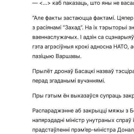
— <…> каб паказаць, што яны не васал
“Але факты застаюцца фактамі. Цяпе
з расіянамі “Захад”. На іх тэрыторыі 
ваеннаслужачых. І адзін са сцэнарыя
гэта агрэсіўныя крокі адносна НАТО, 
пазіцыю Варшавы.
Прылёт дронаў Басацкі назваў тэсці
перад згаданымі вучэннямі.
Пры гэтым ён выказаўся супраць закр
Распараджэнне аб закрыцці мяжы з Бе
напярэдадні міністр унутраных спраў 
прадстаўленні прэм’ер-міністра Донал