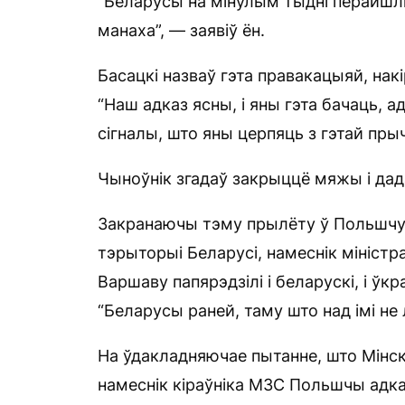
“Беларусы на мінулым тыдні перайшлі
манаха”, — заявіў ён.
Басацкі назваў гэта правакацыяй, нак
“Наш адказ ясны, і яны гэта бачаць, 
сігналы, што яны церпяць з гэтай пры
Чыноўнік згадаў закрыццё мяжы і дада
Закранаючы тэму прылёту ў Польшчу р
тэрыторыі Беларусі, намеснік міністра
Варшаву папярэдзілі і беларускі, і ўкр
“Беларусы раней, таму што над імі не
На ўдакладняючае пытанне, што Мінск
намеснік кіраўніка МЗС Польшчы адказ