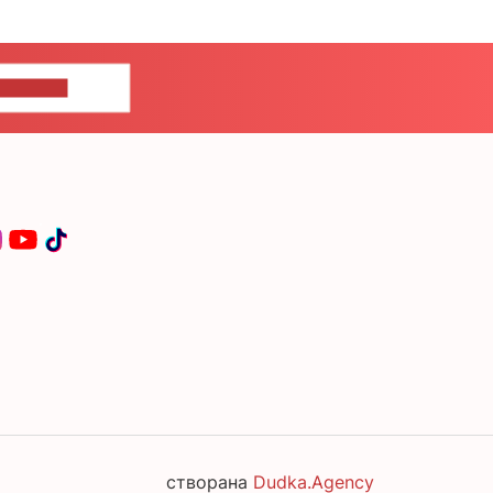
ЦЕ НАМ
створана
Dudka.Agency