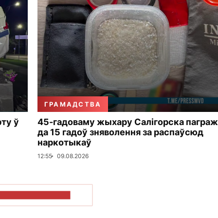
ГРАМАДСТВА
рту ў
45-гадоваму жыхару Салігорска пагра
да 15 гадоў зняволення за распаўсюд
наркотыкаў
12:55
09.08.2026
ПАКАЗАЦЬ БОЛЬШ