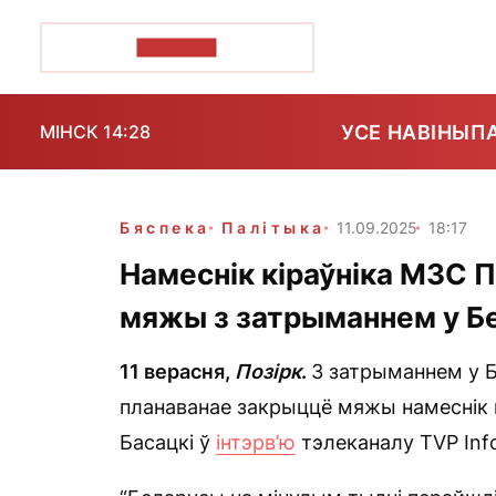
ПОЗІРК+
УСЕ НАВІНЫ
П
МІНСК 14:28
Бяспека
Палітыка
11.09.2025
18:17
Намеснік кіраўніка МЗС 
мяжы з затрыманнем у Бе
11 верасня,
Позірк
.
З затрыманнем у Б
планаванае закрыццё мяжы намеснік 
Басацкі ў
інтэрв’ю
тэлеканалу TVP Info