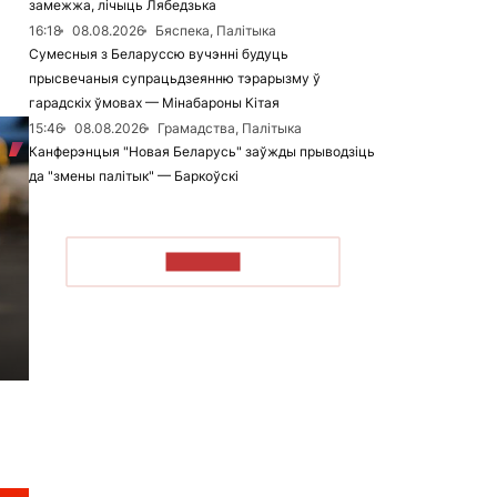
замежжа, лічыць Лябедзька
16:18
08.08.2026
Бяспека, Палітыка
Сумесныя з Беларуссю вучэнні будуць
прысвечаныя супрацьдзеянню тэрарызму ў
гарадскіх ўмовах — Мінабароны Кітая
15:46
08.08.2026
Грамадства, Палітыка
Канферэнцыя "Новая Беларусь" заўжды прыводзіць
да "змены палітык" — Баркоўскі
ЧЫТАЦЬ