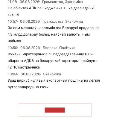
11:08
06.08.2026
Грамадства, Эканоміка
На аб'ектах АПК пашкоджаныя яшчэ дзве адзінкі
тэхнікі
10:57
06.08.2026
Грамадства, Эканоміка
За сем месяцаў насельніцтва Беларусі прадало на
1,3 млрд долараў больш наяўнай валюты, чым
набыло
10:50
06.08.2026
Бяспека, Палітыка
Вучэнні міратворчых сіл і падраздзяленняў РХБ-
абароны АДКБ на беларускай тэрыторыі пройдуць
12–16 кастрычніка
10:04
06.08.2026
Эканоміка
Урад вярнуў нулявыя экспартныя пошліны на лёгкія
вуглевадародныя газы
ЧЫТАЦЬ