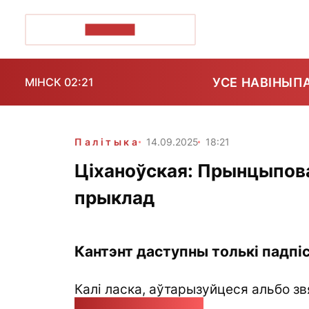
ПОЗІРК+
УСЕ НАВІНЫ
П
МІНСК 02:21
Палітыка
14.09.2025
18:21
Ціханоўская: Прынцыпова
прыклад
Кантэнт даступны толькі падпіс
Калі ласка, аўтарызуйцеся альбо зв
pozirk@pozirk.online