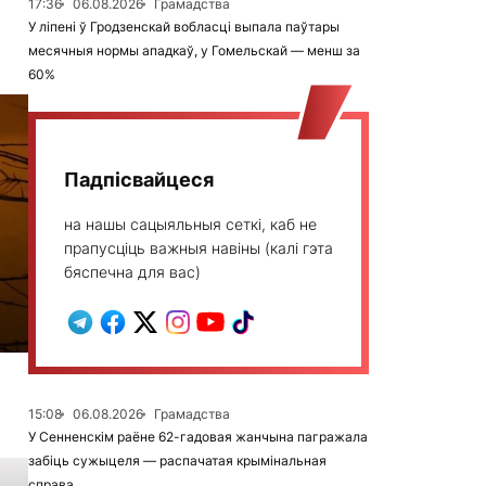
17:36
06.08.2026
Грамадства
У ліпені ў Гродзенскай вобласці выпала паўтары
месячныя нормы ападкаў, у Гомельскай — менш за
60%
Падпісвайцеся
на нашы сацыяльныя сеткі, каб не
прапусціць важныя навіны (калі гэта
бяспечна для вас)
15:08
06.08.2026
Грамадства
У Сенненскім раёне 62-гадовая жанчына пагражала
забіць сужыцеля — распачатая крымінальная
справа