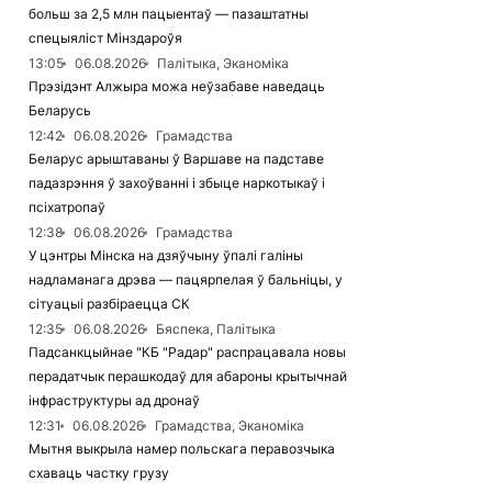
больш за 2,5 млн пацыентаў — пазаштатны
спецыяліст Мінздароўя
13:05
06.08.2026
Палітыка, Эканоміка
Прэзідэнт Алжыра можа неўзабаве наведаць
Беларусь
12:42
06.08.2026
Грамадства
Беларус арыштаваны ў Варшаве на падставе
падазрэння ў захоўванні і збыце наркотыкаў і
псіхатропаў
12:38
06.08.2026
Грамадства
У цэнтры Мінска на дзяўчыну ўпалі галіны
надламанага дрэва — пацярпелая ў бальніцы, у
сітуацыі разбіраецца СК
12:35
06.08.2026
Бяспека, Палітыка
Падсанкцыйнае "КБ "Радар" распрацавала новы
перадатчык перашкодаў для абароны крытычнай
інфраструктуры ад дронаў
12:31
06.08.2026
Грамадства, Эканоміка
Мытня выкрыла намер польскага перавозчыка
схаваць частку грузу