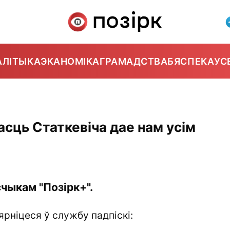
АЛІТЫКА
ЭКАНОМІКА
ГРАМАДСТВА
БЯСПЕКА
УС
сць Статкевіча дае нам усім
чыкам "Позірк+".
ярніцеся ў службу падпіскі: