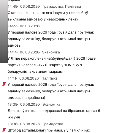
14:49
06.08.2026
Грамадства, Палітыка
Статкевіч лічыць, что яго інсульт у няволі быў
выкліканы адмоваю ў неабходных леках
14:27
06.08.2026
У першай палове 2026 года Грузія дала прытулак
аднаму замежніку, беларусы атрымалі чатыры
адмовы
14:14
06.08.2026
Эканоміка
У Літве перахопленая найбуйнейшая ў 2026 годзе
партыя нелегальных цыгарэт, у тым ліку з
беларускімі акцызнымі маркамі
14:11
06.08.2026
Палітыка
У першай палове 2026 года Грузія дала прытулак
аднаму замежніку, беларусы атрымалі чатыры
адмовы (падрабязна)
13:38
06.08.2026
Эканоміка
Долар, еўра і юань падаражэлі на біржавых таргах 6
жніўня
13:36
06.08.2026
Грамадства
Штогод афтальмолагі прымаюць у паліклініках