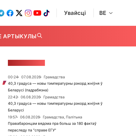
Увайсці
BE
Е АРТЫКУЛЫ
СТУЖКА НАВІН
00:24
07.08.2026
Грамадства
40,3 градуса — новы тэмпературны рэкорд жніўня ў
Беларусі (падрабязна)
22:42
06.08.2026
Грамадства
40,3 градуса — новы тэмпературны рэкорд жніўня ў
Беларусі
19:57
06.08.2026
Грамадства, Палітыка
Правабаронцам вядома пра больш за 180 фактаў
пераследу па "справе ЕГУ"