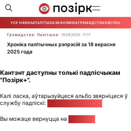
УСЕ НАВІНЫ
ПАЛІТЫКА
ЭКАНОМІКА
ГРАМАДСТВА
БЯСПЕКА
УСЕ
Грамадства
Палітыка
19.09.2025
11:17
Хроніка палітычных рэпрэсій за 18 верасня
2025 года
Кантэнт даступны толькі падпісчыкам
"Позірк+".
Калі ласка, аўтарызуйцеся альбо звярніцеся ў
службу падпіскі:
pozirk@pozirk.online
Вы можаце вернуцца на
Галоўную