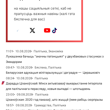
на нашы сацыяльныя сеткі, каб не
прапусціць важныя навіны (калі гэта
бяспечна для вас)
11:01
10.08.2026
Палітыка, Эканоміка
Лукашэнка бачыць "значны патэнцыял" у двухбаковых стасунках з
Эквадорам
09:47
10.08.2026
Бяспека, Палітыка
Беларуская адукацыя мілітарызуецца і дэградуе — Церашковіч
08:24
10.08.2026
Палітыка
Дарадца Ціханоўскай: Мінск актывізаваў выкарыстанне Інтэрпола
для палітычнага пераследу, новыя выпадкі — штотыдзень
23:00
09.08.2026
Палітыка
Ціханоўская: 2020 год паказаў, што жыццё ўмее рабіць сюрпрызы
18:57
09.08.2026
Грамадства, Палітыка