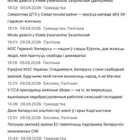
Місію дэмсіл у Кіеве ўзначаліла Зазулінская (дапоўнена)
18:32
09.08.2026
Грамадства
Смяротнае ДТЗ у Смаргонскім раёне — кіроўца мапеда збіў 59-
гадовую жанчыну
18:10
09.08.2026
Грамадства, Палітыка
Місію дэмсіл у Кіеве ўзначаліла Зазулінская
18:01
09.08.2026
Палітыка
МЗС Германіі: Беларусь — нацыя ў сэрцы Еўропы, дзе жывуць
людзі, якія прагнуць свабоды і дэмакратыі
16:19
09.08.2026
Палітыка
Кіраўнік МЗС Украіны: Спадзяемся, Беларусь стане свабоднай
краінай, будучыню якой пачне вызначаць народ, а не Масква
15:31
09.08.2026
Бяспека, Палітыка
У ССА праходзяць ваенныя зборы — на іх, як мяркуецца,
выкліканыя нядобрасумленныя работнікі сельскай гаспадаркі
14:26
09.08.2026
Грамадства
Двое беларускіх альпіністаў зніклі ў гарах Кыргызстана
13:51
09.08.2026
Бяспека, Палітыка
Латушка заклікаў краіны ЕС павялічыць падтрымку беларускіх
незалежных СМІ
13:42
09.08.2026
Грамадства