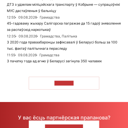
ДТЗ з удзелам міліцэйскага транспарту ў Кобрыне — супрацоўнікі
МУС дастаўленыя ў бальніцу
12:55
09.08.2026
Грамадства
45-гадоваму жыхару Салігорска пагражае да 15 гадоў зняволення
за распаўсюд наркотыкаў
12:35
09.08.2026
Грамадства, Палітыка
З 2020 года праваабаронцы зафіксавалі ў Беларусі больш за 100
тыс. фактаў палітычнага пераследу
11:55
09.08.2026
Грамадства
З пачатку года ад агню ў Беларусі загінула 350 чалавек
ЧЫТАЦЬ
У вас ёсць партнёрская прапанова?
НАПІШЫЦЕ НАМ