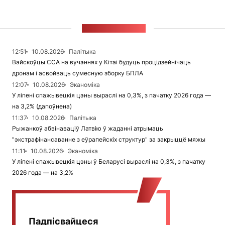
СТУЖКА НАВІН
12:51
10.08.2026
Палітыка
Вайскоўцы ССА на вучэннях у Кітаі будуць процідзейнічаць
дронам і асвойваць сумесную зборку БПЛА
12:07
10.08.2026
Эканоміка
У ліпені спажывецкія цэны выраслі на 0,3%, з пачатку 2026 года —
на 3,2% (дапоўнена)
11:37
10.08.2026
Палітыка
Рыжанкоў абвінаваціў Латвію ў жаданні атрымаць
"экстрафінансаванне з еўрапейскіх структур" за закрыццё мяжы
11:11
10.08.2026
Эканоміка
У ліпені спажывецкія цэны ў Беларусі выраслі на 0,3%, з пачатку
2026 года — на 3,2%
Падпісвайцеся