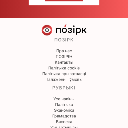
ПОЗІРК
Пра нас
ПОЗІРК+
Кантакты
Палітыка cookie
Палітыка прыватнасці
Палажэнні і ўмовы
РУБРЫКІ
Усе навіны
Палітыка
Эканоміка
Грамадства
Бяспека
Усе артыкулы