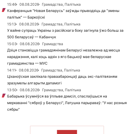
15:46
08.08.2026
Грамадства, Палітыка
Канферэнцыя "Новая Беларусь" заўжды прыводзіць да "змены
палітык" — Баркоўскі
15:13
08.08.2026
Грамадства, Палітыка
У вайне супраць Украіны з расійскага боку загінула ўжо больш за
500 беларусаў — Кабанчук
15:03
08.08.2026
Грамадства
Дзіця становіцца грамадзянінам Беларусі незалежна ад месца
нараджэння, калі хоць адзін з яго бацькоў мае беларускае
грамадзянства — МУС
14:11
08.08.2026
Грамадства, Палітыка
Ціханоўская заклікала праваабаронцаў даць экс-палітвязням
зразумелы алгарытм дапамогі
13:50
08.08.2026
Грамадства, Палітыка
Бабарыка ўсумніўся ва ўплыве дэмсіл, спаслаўшыся на
меркаванні "сяброў у Беларусі", Латушка парыраваў: "У нас розныя
сябры"
ЧЫТАЦЬ