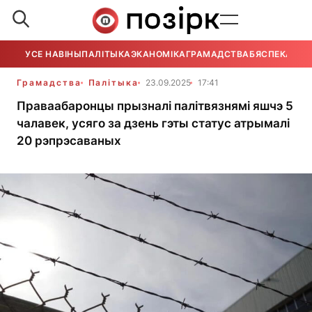
УСЕ НАВІНЫ
ПАЛІТЫКА
ЭКАНОМІКА
ГРАМАДСТВА
БЯСПЕКА
УСЕ
Грамадства
Палітыка
23.09.2025
17:41
Праваабаронцы прызналі палітвязнямі яшчэ 5
чалавек, усяго за дзень гэты статус атрымалі
20 рэпрэсаваных