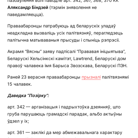
пазбаўлення волі паводле арт. 342, 367, 368, 370 КК
Аляксандр Біндзей
(тэрмін зняволення не
паведамляецца).
Праваабаронцы патрабуюць ад беларускіх уладаў
неадкладна вызваліць усіх палітвязняў, перагледзець
палітычна матываваныя прысуды і спыніць рэпрэсіі.
Акрамя “Вясны” заяву падпісалі “Прававая ініцыятыва”,
Беларускі Хельсінкскі камітэт, Lawtrend, Беларускі дом
правоў чалавека імя Барыса Звозскава, Беларускі ПЭН.
Раней 23 верасня праваабаронцы
прызналі
палітвязнямі
15 чалавек.
Даведка “Позірку”:
арт. 342 — арганізацыя і падрыхтоўка дзеянняў, што
груба парушаюць грамадскі парадак, альбо актыўны
ўдзел у іх;
арт. 361 — заклікі да мер абмежавальнага характару