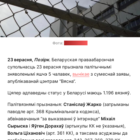
Фота:
pixabay.com
23 верасня,
Позірк
.
Беларуская праваабарончая
супольнасць 23 верасня прызнала палітычнымі
зняволенымі яшчэ 5 чалавек,
вынікае
з сумеснай заявы,
апублікаванай цэнтрам “Вясна“.
Цяпер адпаведны статус у Беларусі маюць 1.196 вязняў.
Палітвязнямі прызнаныя:
Станіслаў Жарко
(затрыманы
паводле арт. 368 Крымінальнага кодэкса),
абвінавачаныя “за выказванні ў інтэрнэце”
Міхаіл
Сырыска
і
Яўген Дорахаў
(артыкулы КК не ўказаныя),
Вольга Ціхановіч
(арт. 361 КК), а таксама асуджаны да