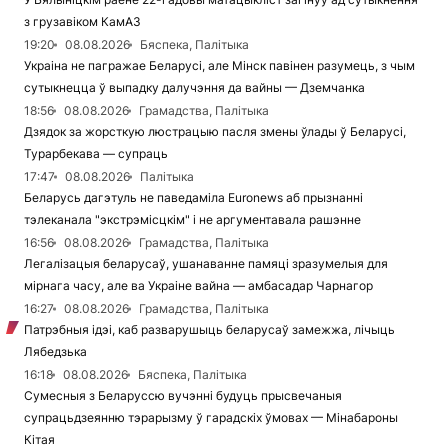
з грузавіком КамАЗ
19:20
08.08.2026
Бяспека, Палітыка
Украіна не пагражае Беларусі, але Мінск павінен разумець, з чым
сутыкнецца ў выпадку далучэння да вайны — Дземчанка
18:56
08.08.2026
Грамадства, Палітыка
Дзядок за жорсткую люстрацыю пасля змены ўлады ў Беларусі,
Турарбекава — супраць
17:47
08.08.2026
Палітыка
Беларусь дагэтуль не паведаміла Euronews аб прызнанні
тэлеканала "экстрэмісцкім" і не аргументавала рашэнне
16:56
08.08.2026
Грамадства, Палітыка
Легалізацыя беларусаў, ушанаванне памяці зразумелыя для
мірнага часу, але ва Украіне вайна — амбасадар Чарнагор
16:27
08.08.2026
Грамадства, Палітыка
Патрэбныя ідэі, каб разварушыць беларусаў замежжа, лічыць
Лябедзька
16:18
08.08.2026
Бяспека, Палітыка
Сумесныя з Беларуссю вучэнні будуць прысвечаныя
супрацьдзеянню тэрарызму ў гарадскіх ўмовах — Мінабароны
Кітая