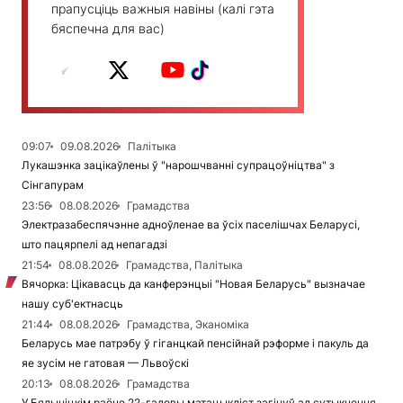
прапусціць важныя навіны (калі гэта
бяспечна для вас)
09:07
09.08.2026
Палітыка
Лукашэнка зацікаўлены ў "нарошчванні супрацоўніцтва" з
Сінгапурам
23:56
08.08.2026
Грамадства
Электразабеспячэнне адноўленае ва ўсіх паселішчах Беларусі,
што пацярпелі ад непагадзі
21:54
08.08.2026
Грамадства, Палітыка
Вячорка: Цікавасць да канферэнцыі "Новая Беларусь" вызначае
нашу суб'ектнасць
21:44
08.08.2026
Грамадства, Эканоміка
Беларусь мае патрэбу ў гіганцкай пенсійнай рэформе і пакуль да
яе зусім не гатовая — Львоўскі
20:13
08.08.2026
Грамадства
У Бялыніцкім раёне 22-гадовы матацыкліст загінуў ад сутыкнення