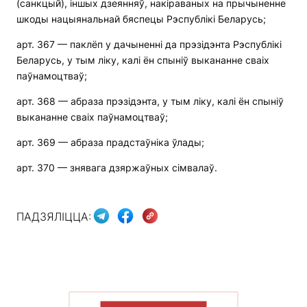
(санкцый), іншых дзеянняў, накіраваных на прычыненне
шкоды нацыянальнай бяспецы Рэспублікі Беларусь;
арт. 367 — паклёп у дачыненні да прэзідэнта Рэспублікі
Беларусь, у тым ліку, калі ён спыніў выкананне сваіх
паўнамоцтваў;
арт. 368 — абраза прэзідэнта, у тым ліку, калі ён спыніў
выкананне сваіх паўнамоцтваў;
арт. 369 — абраза прадстаўніка ўлады;
арт. 370 — знявага дзяржаўных сімвалаў.
ПАДЗЯЛІЦЦА:
ПАКАЗАЦЬ БОЛЬШ