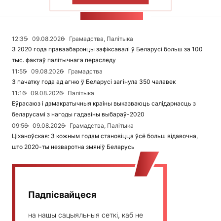
СТУЖКА НАВІН
12:35
09.08.2026
Грамадства, Палітыка
З 2020 года праваабаронцы зафіксавалі ў Беларусі больш за 100
тыс. фактаў палітычнага пераследу
11:55
09.08.2026
Грамадства
З пачатку года ад агню ў Беларусі загінула 350 чалавек
11:16
09.08.2026
Палітыка
Еўрасаюз і дэмакратычныя краіны выказваюць салідарнасць з
беларусамі з нагоды гадавіны выбараў-2020
09:56
09.08.2026
Грамадства, Палітыка
Ціханоўская: З кожным годам становіцца ўсё больш відавочна,
што 2020-ты незваротна змяніў Беларусь
Падпісвайцеся
на нашы сацыяльныя сеткі, каб не