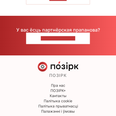
У вас ёсць партнёрская прапанова?
НАПІШЫЦЕ НАМ
ПОЗІРК
Пра нас
ПОЗІРК+
Кантакты
Палітыка cookie
Палітыка прыватнасці
Палажэнні і ўмовы