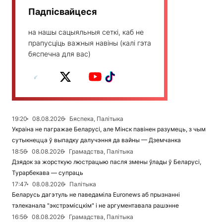
Падпісвайцеся
на нашы сацыяльныя сеткі, каб не
прапусціць важныя навіны (калі гэта
бяспечна для вас)
19:20
08.08.2026
Бяспека, Палітыка
Украіна не пагражае Беларусі, але Мінск павінен разумець, з чым
сутыкнецца ў выпадку далучэння да вайны — Дземчанка
18:56
08.08.2026
Грамадства, Палітыка
Дзядок за жорсткую люстрацыю пасля змены ўлады ў Беларусі,
Турарбекава — супраць
17:47
08.08.2026
Палітыка
Беларусь дагэтуль не паведаміла Euronews аб прызнанні
тэлеканала "экстрэмісцкім" і не аргументавала рашэнне
16:56
08.08.2026
Грамадства, Палітыка