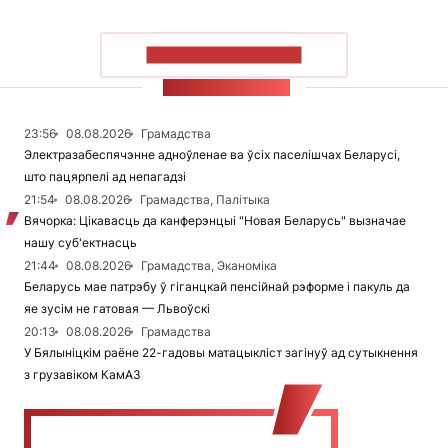
ПАКАЗАЦЬ БОЛЬШ
СТУЖКА НАВІН
23:56
08.08.2026
Грамадства
Электразабеспячэнне адноўленае ва ўсіх паселішчах Беларусі,
што пацярпелі ад непагадзі
21:54
08.08.2026
Грамадства, Палітыка
Вячорка: Цікавасць да канферэнцыі "Новая Беларусь" вызначае
нашу суб'ектнасць
21:44
08.08.2026
Грамадства, Эканоміка
Беларусь мае патрэбу ў гіганцкай пенсійнай рэформе і пакуль да
яе зусім не гатовая — Львоўскі
20:13
08.08.2026
Грамадства
У Бялыніцкім раёне 22-гадовы матацыкліст загінуў ад сутыкнення
з грузавіком КамАЗ