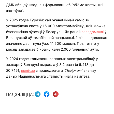
ДМК абяцаў штодня інфармаваць аб “аб’ёме квоты, які
застаўся”.
У 2025 годзе Еўразійскай эканамічнай камісіяй
устаноўлена квота ў 15.000 электрамабіляў, якія можна
бяспошлінна зўвезці ў Беларусь. Як раней
паведамлялі
ў
Беларускай аўтамабільнай асацыяцыі, 1 ліпеня дадзенае
значэнне дасягнула ўжо 11.500 машын. Пры гэтым у
месяц заязджае ў краіну каля 2.000 “зялёных” аўто.
У 2024 годзе колькасць легкавых электрамабіляў у
жыхароў Беларусі вырасла ў 3,2 раза (з 6.413 да
20.745),
вынікае
з праведзенага
“Позіркам”
аналізу
даных Нацыянальнага статыстычнага камітэта.
ПАДЗЯЛІЦЦА: