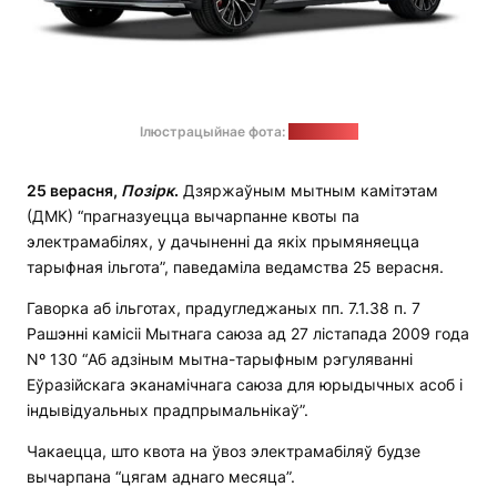
Ілюстрацыйнае фота:
atlantm.by
25 верасня,
Позірк
.
Дзяржаўным мытным камітэтам
(ДМК) “прагназуецца вычарпанне квоты па
электрамабілях, у дачыненні да якіх прымяняецца
тарыфная ільгота”, паведаміла ведамства 25 верасня.
Гаворка аб ільготах, прадугледжаных пп. 7.1.38 п. 7
Рашэнні камісіі Мытнага саюза ад 27 лістапада 2009 года
Nº 130 “Аб адзіным мытна-тарыфным рэгуляванні
Еўразійскага эканамічнага саюза для юрыдычных асоб і
індывідуальных прадпрымальнікаў”.
Чакаецца, што квота на ўвоз электрамабіляў будзе
вычарпана “цягам аднаго месяца”.