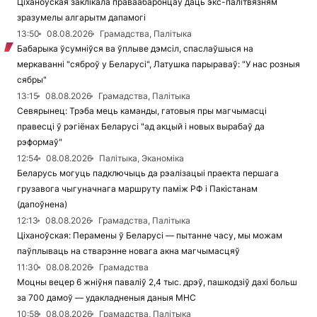
Ціханоўская заклікала праваабаронцаў даць экс-палітвязням
зразумелы алгарытм дапамогі
13:50
08.08.2026
Грамадства, Палітыка
Бабарыка ўсумніўся ва ўплыве дэмсіл, спаслаўшыся на
меркаванні "сяброў у Беларусі", Латушка парыраваў: "У нас розныя
сябры"
13:15
08.08.2026
Грамадства, Палітыка
Севярынец: Трэба мець каманды, гатовыя пры магчымасці
правесці ў рэгіёнах Беларусі "ад акцый і новых вырабаў да
рэформаў"
12:54
08.08.2026
Палітыка, Эканоміка
Беларусь могуць падключыць да рэалізацыі праекта першага
грузавога чыгуначнага маршруту паміж РФ і Пакістанам
(дапоўнена)
12:13
08.08.2026
Грамадства, Палітыка
Ціханоўская: Перамены ў Беларусі — пытанне часу, мы можам
паўплываць на стварэнне новага акна магчымасцяў
11:30
08.08.2026
Грамадства
Моцны вецер 6 жніўня паваліў 2,4 тыс. дрэў, пашкодзіў дахі больш
за 700 дамоў — удакладненыя даныя МНС
10:58
08.08.2026
Грамадства, Палітыка