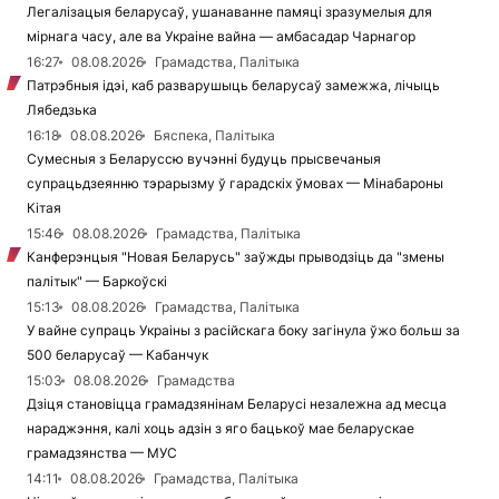
Легалізацыя беларусаў, ушанаванне памяці зразумелыя для
мірнага часу, але ва Украіне вайна — амбасадар Чарнагор
16:27
08.08.2026
Грамадства, Палітыка
Патрэбныя ідэі, каб разварушыць беларусаў замежжа, лічыць
Лябедзька
16:18
08.08.2026
Бяспека, Палітыка
Сумесныя з Беларуссю вучэнні будуць прысвечаныя
супрацьдзеянню тэрарызму ў гарадскіх ўмовах — Мінабароны
Кітая
15:46
08.08.2026
Грамадства, Палітыка
Канферэнцыя "Новая Беларусь" заўжды прыводзіць да "змены
палітык" — Баркоўскі
15:13
08.08.2026
Грамадства, Палітыка
У вайне супраць Украіны з расійскага боку загінула ўжо больш за
500 беларусаў — Кабанчук
15:03
08.08.2026
Грамадства
Дзіця становіцца грамадзянінам Беларусі незалежна ад месца
нараджэння, калі хоць адзін з яго бацькоў мае беларускае
грамадзянства — МУС
14:11
08.08.2026
Грамадства, Палітыка