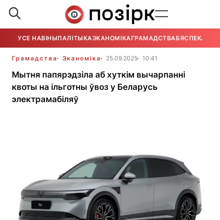
УСЕ НАВІНЫ
ПАЛІТЫКА
ЭКАНОМІКА
ГРАМАДСТВА
БЯСПЕКА
УСЕ
Грамадства
Эканоміка
25.09.2025
10:41
Мытня папярэдзіла аб хуткім вычарпанні
квоты на ільготны ўвоз у Беларусь
электрамабіляў