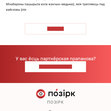
Мінабароны пашырыла кола жанчын-медыкаў, якія трапляюць пад
вайсковы ўлік
ЧЫТАЦЬ
У вас ёсць партнёрская прапанова?
НАПІШЫЦЕ НАМ
ПОЗІРК