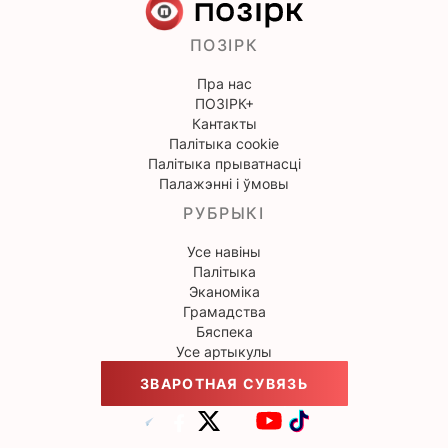
ПОЗІРК
Пра нас
ПОЗІРК+
Кантакты
Палітыка cookie
Палітыка прыватнасці
Палажэнні і ўмовы
РУБРЫКІ
Усе навіны
Палітыка
Эканоміка
Грамадства
Бяспека
Усе артыкулы
ЗВАРОТНАЯ СУВЯЗЬ