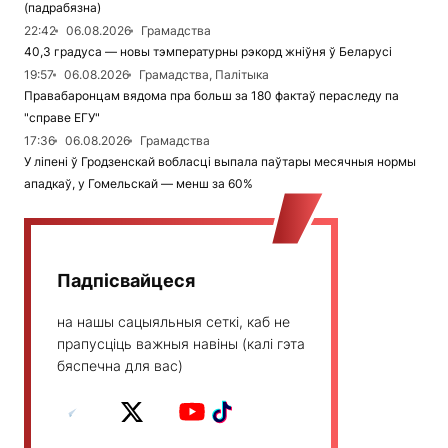
(падрабязна)
22:42
06.08.2026
Грамадства
40,3 градуса — новы тэмпературны рэкорд жніўня ў Беларусі
19:57
06.08.2026
Грамадства, Палітыка
Правабаронцам вядома пра больш за 180 фактаў пераследу па
"справе ЕГУ"
17:36
06.08.2026
Грамадства
У ліпені ў Гродзенскай вобласці выпала паўтары месячныя нормы
ападкаў, у Гомельскай — менш за 60%
Падпісвайцеся
на нашы сацыяльныя сеткі, каб не
прапусціць важныя навіны (калі гэта
бяспечна для вас)