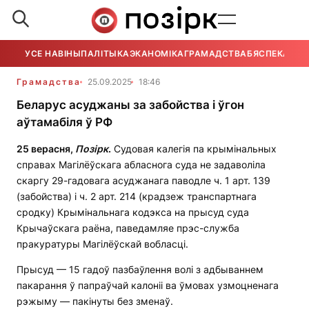
УСЕ НАВІНЫ
ПАЛІТЫКА
ЭКАНОМІКА
ГРАМАДСТВА
БЯСПЕКА
УСЕ
Грамадства
25.09.2025
18:46
Беларус асуджаны за забойства і ўгон
аўтамабіля ў РФ
25 верасня,
Позірк
.
Судовая калегія па крымінальных
справах Магілёўскага абласнога суда не задаволіла
скаргу 29-гадовага асуджанага паводле ч. 1 арт. 139
(забойства) і ч. 2 арт. 214 (крадзеж транспартнага
сродку) Крымінальнага кодэкса на прысуд суда
Крычаўскага раёна, паведамляе прэс-служба
пракуратуры Магілёўскай вобласці.
Прысуд — 15 гадоў пазбаўлення волі з адбываннем
пакарання ў папраўчай калоніі ва ўмовах узмоцненага
рэжыму — пакінуты без зменаў.