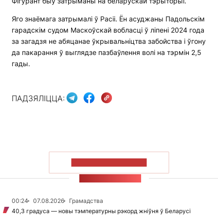
Фігурант быў затрыманы на беларускай тэрыторыі.
Яго знаёмага затрымалі ў Расіі. Ён асуджаны Падольскім
гарадскім судом Маскоўскай вобласці ў ліпені 2024 года
за загадзя не абяцанае ўкрывальніцтва забойства і ўгону
да пакарання ў выглядзе пазбаўлення волі на тэрмін 2,5
гады.
ПАДЗЯЛІЦЦА:
ПАКАЗАЦЬ БОЛЬШ
СТУЖКА НАВІН
00:24
07.08.2026
Грамадства
40,3 градуса — новы тэмпературны рэкорд жніўня ў Беларусі