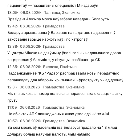
пацыентаў — пазаштатны спецыяліст Мінздароўя
13:05
06.08.2026
Палітыка, Эканоміка
Прэзідэнт Алжыра можа неўзабаве наведаць Беларусь
12:42
06.08.2026
Грамадства
Беларус арыштаваны ў Варшаве на падставе падазрэння ў
захоўванні і збыце наркотыкаў і псіхатропаў
12:38
06.08.2026
Грамадства
У цэнтры Мінска на дзяўчыну ўпалі галіны надламанага дрэва —
пацярпелая ў бальніцы, у сітуацыі разбіраецца СК
12:35
06.08.2026
Бяспека, Палітыка
Падсанкцыйнае "КБ "Радар" распрацавала новы перадатчык
перашкодаў для абароны крытычнай інфраструктуры ад дронаў
12:31
06.08.2026
Грамадства, Эканоміка
Мытня выкрыла намер польскага перавозчыка схаваць частку
грузу
11:08
06.08.2026
Грамадства, Эканоміка
На аб'ектах АПК пашкоджаныя яшчэ дзве адзінкі тэхнікі
10:57
06.08.2026
Грамадства, Эканоміка
За сем месяцаў насельніцтва Беларусі прадало на 1,3 млрд
долараў больш наяўнай валюты, чым набыло