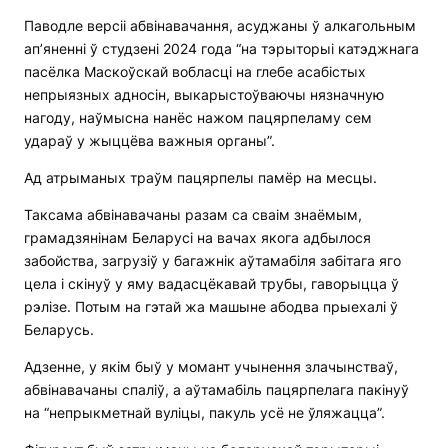
Паводле версіі абвінавачання, асуджаны ў алкагольным
ап’яненні ў студзені 2024 года “на тэрыторыі катэджнага
пасёлка Маскоўскай вобласці на глебе асабістых
непрыязных адносін, выкарыстоўваючы нязначную
нагоду, наўмысна нанёс нажом пацярпеламу сем
удараў у жыццёва важныя органы”.
Ад атрыманых траўм пацярпелы памёр на месцы.
Таксама абвінавачаны разам са сваім знаёмым,
грамадзянінам Беларусі на вачах якога адбылося
забойства, загрузіў у багажнік аўтамабіля забітага яго
цела і скінуў у яму вадасцёкавай трубы, гаворыцца ў
рэлізе. Потым на гэтай жа машыне абодва прыехалі ў
Беларусь.
Адзенне, у якім быў у момант учынення злачынстваў,
абвінавачаны спаліў, а аўтамабіль пацярпелага пакінуў
на “непрыкметнай вуліцы, пакуль усё не ўляжацца”.