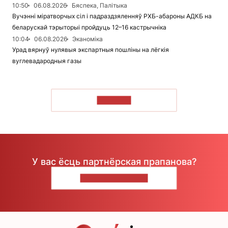
10:50
06.08.2026
Бяспека, Палітыка
Вучэнні міратворчых сіл і падраздзяленняў РХБ-абароны АДКБ на
беларускай тэрыторыі пройдуць 12–16 кастрычніка
10:04
06.08.2026
Эканоміка
Урад вярнуў нулявыя экспартныя пошліны на лёгкія
вуглевадародныя газы
ЧЫТАЦЬ
У вас ёсць партнёрская прапанова?
НАПІШЫЦЕ НАМ