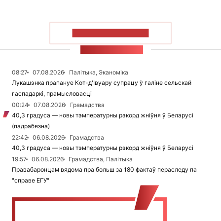
ПАКАЗАЦЬ БОЛЬШ
СТУЖКА НАВІН
08:27
07.08.2026
Палітыка, Эканоміка
Лукашэнка прапануе Кот-д'Івуару супрацу ў галіне сельскай
гаспадаркі, прамысловасці
00:24
07.08.2026
Грамадства
40,3 градуса — новы тэмпературны рэкорд жніўня ў Беларусі
(падрабязна)
22:42
06.08.2026
Грамадства
40,3 градуса — новы тэмпературны рэкорд жніўня ў Беларусі
19:57
06.08.2026
Грамадства, Палітыка
Правабаронцам вядома пра больш за 180 фактаў пераследу па
"справе ЕГУ"