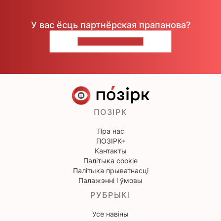
У вас ёсць партнёрская прапанова?
НАПІШЫЦЕ НАМ
ПОЗІРК
Пра нас
ПОЗІРК+
Кантакты
Палітыка cookie
Палітыка прыватнасці
Палажэнні і ўмовы
РУБРЫКІ
Усе навіны