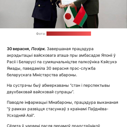
Фота:
прэс-служба Мінабароны
30 верасня,
Позірк
.
Завершаная працэдура
акрэдытацыі вайсковага аташэ пры амбасадзе Японіі ў
Расіі і Беларусі па сумяшчальніцтве палкоўніка Кэйсукэ
Ямады, паведаміла 30 верасня прэс-служба
беларускага Міністэрства абароны.
На сустрэчы быў абмеркаваны “стан і перспектывы
двухбаковай вайсковай супрацы”.
Паводле інфармацыі Мінабароны, працэдура выкананая
“ў рамках развіцця стасункаў з краінамі Паўднёва-
Усходняй Азіі”.
Сёлета ў чэрвені пасля перамоў прадстаўнікоў