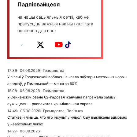
Падпісвайцеся
на нашы сацыяльныя сеткі, каб не
прапусціць важныя навіны (калі гэта
бяспечна для вас)
17:36
06.08.2026
Грамадства
У ліпені ў Гродзенскай вобласці выпала паўтары месячныя нормы
ападкаў, у Гомельскай — менш за 60%
15:08
06.08.2026
Грамадства
У Сенненскім раёне 62-гадовая жанчына пагражала забіць
сужыцеля — распачатая крымінальная справа
14:49
06.08.2026
Грамадства, Палітыка
Статкевіч лічыць, что яго інсульт у няволі быў выкліканы адмоваю
ў неабходных леках
14:27
06.08.2026