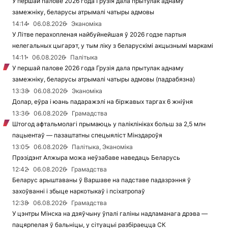
У першай палове 2026 года Грузія дала прытулак аднаму
замежніку, беларусы атрымалі чатыры адмовы
14:14
06.08.2026
Эканоміка
У Літве перахопленая найбуйнейшая ў 2026 годзе партыя
нелегальных цыгарэт, у тым ліку з беларускімі акцызнымі маркамі
14:11
06.08.2026
Палітыка
У першай палове 2026 года Грузія дала прытулак аднаму
замежніку, беларусы атрымалі чатыры адмовы (падрабязна)
13:38
06.08.2026
Эканоміка
Долар, еўра і юань падаражэлі на біржавых таргах 6 жніўня
13:36
06.08.2026
Грамадства
Штогод афтальмолагі прымаюць у паліклініках больш за 2,5 млн
пацыентаў — пазаштатны спецыяліст Мінздароўя
13:05
06.08.2026
Палітыка, Эканоміка
Прэзідэнт Алжыра можа неўзабаве наведаць Беларусь
12:42
06.08.2026
Грамадства
Беларус арыштаваны ў Варшаве на падставе падазрэння ў
захоўванні і збыце наркотыкаў і псіхатропаў
12:38
06.08.2026
Грамадства
У цэнтры Мінска на дзяўчыну ўпалі галіны надламанага дрэва —
пацярпелая ў бальніцы, у сітуацыі разбіраецца СК