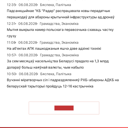
12:35
06.08.2026
Бяспека, Палітыка
Падсанкцыйнае "КБ "Радар" распрацавала новы перадатчык
перашкодаў для абароны крытычнай інфраструктуры ад дронаў
12:31
06.08.2026
Грамадства, Эканоміка
Мытня выкрыла намер польскага перавозчыка схаваць частку
грузу
11:08
06.08.2026
Грамадства, Эканоміка
На аб'ектах АПК пашкоджаныя яшчэ дзве адзінкі тэхнікі
10:57
06.08.2026
Грамадства, Эканоміка
За сем месяцаў насельніцтва Беларусі прадало на 1,3 млрд
долараў больш наяўнай валюты, чым набыло
10:50
06.08.2026
Бяспека, Палітыка
Вучэнні міратворчых сіл і падраздзяленняў РХБ-абароны АДКБ на
беларускай тэрыторыі пройдуць 12–16 кастрычніка
ЧЫТАЦЬ