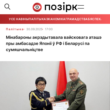
УСЕ НАВІНЫ
ПАЛІТЫКА
ЭКАНОМІКА
ГРАМАДСТВА
БЯСПЕКА
УСЕ
Палітыка
30.09.2025
17:00
Мінабароны акрэдытавала вайсковага аташэ
пры амбасадзе Японіі ў РФ і Беларусі па
сумяшчальніцтве