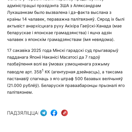
адміністрацыі прэзідэнта ЗША з Аляксандрам
Лукашэнкам было вызвалена і дэ-факта выслана з
краіны 14 чалавек, пераважна палітвязняў. Сярод іх былі
актывіст анархісцкага руху Акіхіра Гаеўскі-Ханада (мае
беларускае і японскае грамадзянства) і яшчэ адзін
чалавек з японскім грамадзянствам (імя невядома).
17 сакавіка 2025 года Мінскі гарадскі суд прыгаварыў
падданага Японіі Наканісі Масатосі да 7 гадоў
пазбаўлення волі ва ўмовах узмоцненага рэжыму
1
паводле арт. 358
КК (агентурная дзейнасць), а таксама
пастанавіў спагнаць з яго штраф 500 базавых велічыняў
(21.000 рублёў). Беларускія праваабаронцы прызналі яго
палітвязнем.
ПАДЗЯЛІЦЦА: