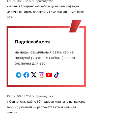
17:36
06.08.2026
Грамадства
У ліпені ў Гродзенскай вобласці выпала паўтары
месячныя нормы ападкаў, у Гомельскай — менш за
60%
Падпісвайцеся
на нашы сацыяльныя сеткі, каб не
прапусціць важныя навіны (калі гэта
бяспечна для вас)
15:08
06.08.2026
Грамадства
У Сенненскім раёне 62-гадовая жанчына пагражала
забіць сужыцеля — распачатая крымінальная
справа