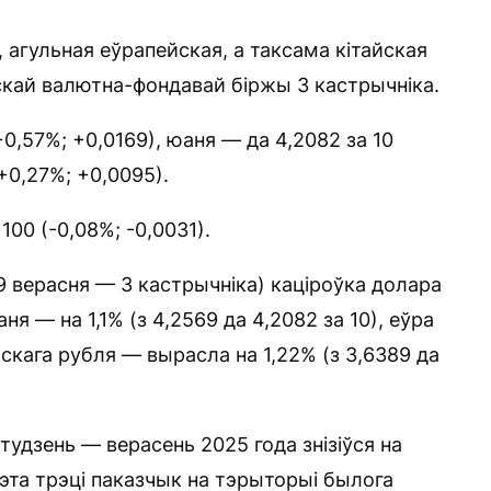
агульная еўрапейская, а таксама кітайская
скай валютна-фондавай біржы 3 кастрычніка.
0,57%; +0,0169), юаня — да 4,2082 за 10
+0,27%; +0,0095).
100 (-0,08%; -0,0031).
 верасня — 3 кастрычніка) каціроўка долара
аня — на 1,1% (з 4,2569 да 4,2082 за 10), еўра
йскага рубля — вырасла на 1,22% (з 3,6389 да
тудзень — верасень 2025 года знізіўся на
гэта трэці паказчык на тэрыторыі былога