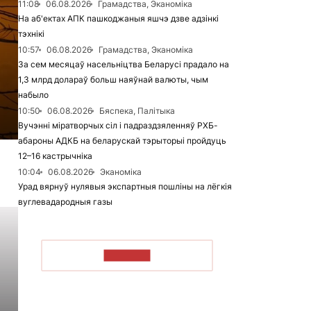
11:08
06.08.2026
Грамадства, Эканоміка
На аб'ектах АПК пашкоджаныя яшчэ дзве адзінкі
тэхнікі
10:57
06.08.2026
Грамадства, Эканоміка
За сем месяцаў насельніцтва Беларусі прадало на
1,3 млрд долараў больш наяўнай валюты, чым
набыло
10:50
06.08.2026
Бяспека, Палітыка
Вучэнні міратворчых сіл і падраздзяленняў РХБ-
абароны АДКБ на беларускай тэрыторыі пройдуць
12–16 кастрычніка
10:04
06.08.2026
Эканоміка
Урад вярнуў нулявыя экспартныя пошліны на лёгкія
вуглевадародныя газы
ЧЫТАЦЬ