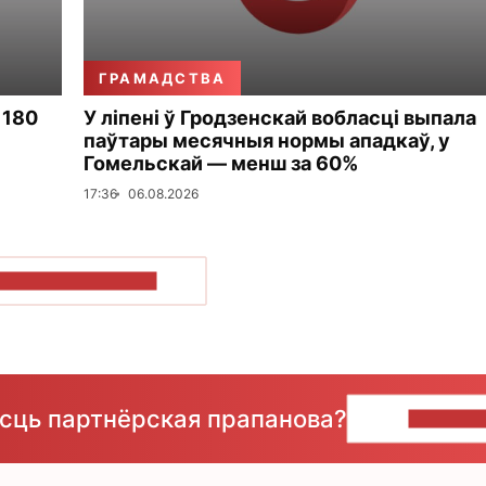
ГРАМАДСТВА
 180
У ліпені ў Гродзенскай вобласці выпала
паўтары месячныя нормы ападкаў, у
Гомельскай — менш за 60%
17:36
06.08.2026
ПАКАЗАЦЬ БОЛЬШ
ёсць партнёрская прапанова?
НАПІШЫ