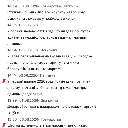
14:49
06.08.2026
Грамадства, Палітыка
Статкевіч лічыць, что яго інсульт у няволі быў
выкліканы адмоваю ў неабходных леках
14:27
06.08.2026
У першай палове 2026 года Грузія дала прытулак
аднаму замежніку, беларусы атрымалі чатыры
адмовы
14:14
06.08.2026
Эканоміка
У Літве перахопленая найбуйнейшая ў 2026 годзе
партыя нелегальных цыгарэт, у тым ліку з
беларускімі акцызнымі маркамі
14:11
06.08.2026
Палітыка
У першай палове 2026 года Грузія дала прытулак
аднаму замежніку, беларусы атрымалі чатыры
адмовы (падрабязна)
13:38
06.08.2026
Эканоміка
Долар, еўра і юань падаражэлі на біржавых таргах 6
жніўня
13:36
06.08.2026
Грамадства
Штогод афтальмолагі прымаюць у паліклініках