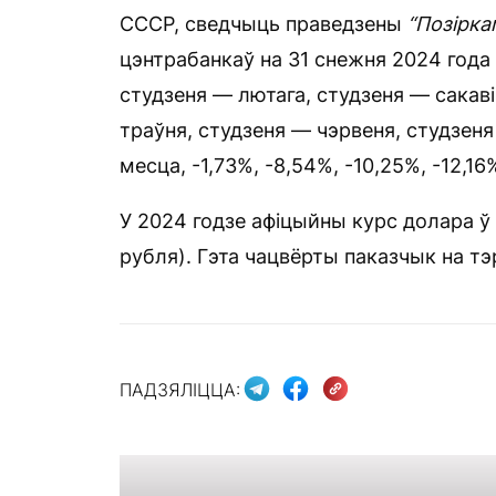
СССР, сведчыць праведзены
“Позірка
цэнтрабанкаў на 31 снежня 2024 года і
студзеня — лютага, студзеня — сакаві
траўня, студзеня — чэрвеня, студзеня
месца, -1,73%, -8,54%, -10,25%, -12,16
У 2024 годзе афіцыйны курс долара ў 
рубля). Гэта чацвёрты паказчык на т
ПАДЗЯЛІЦЦА: