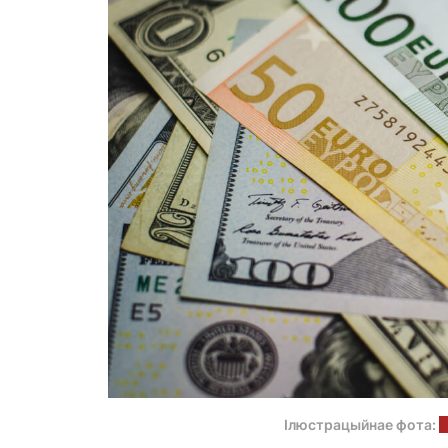
Ілюстрацыйнае фота:
u