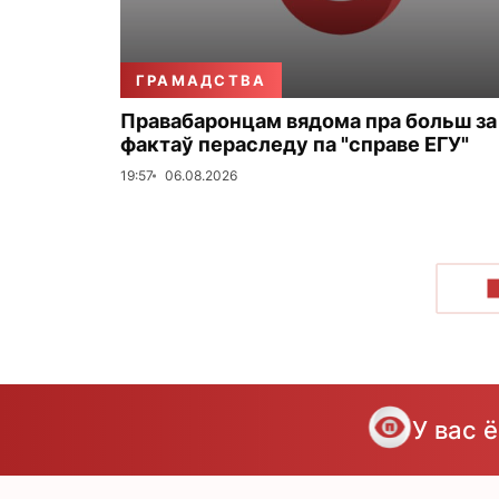
ГРАМАДСТВА
Правабаронцам вядома пра больш за
фактаў пераследу па "справе ЕГУ"
19:57
06.08.2026
У вас 