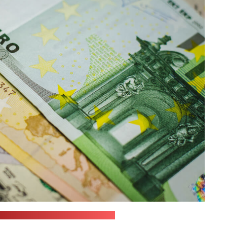
nsplash.com / JustStartInvesting