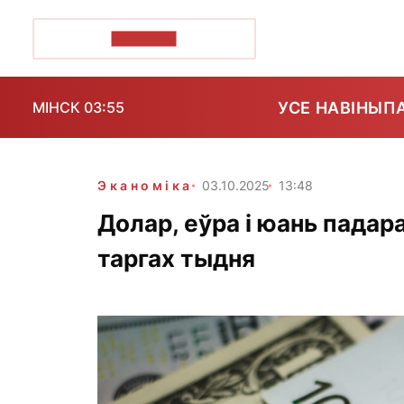
ПОЗІРК+
УСЕ НАВІНЫ
П
МІНСК 03:55
Эканоміка
03.10.2025
13:48
Долар, еўра і юань падар
таргах тыдня