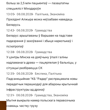
больш за 2,5 млн пацыентаў — пазаштатны
спецыяліст Мінздароўя
13:05
06.08.2026
Палітыка, Эканоміка
Прэзідэнт Алжыра можа неўзабаве наведаць
Беларусь
12:42
06.08.2026
Грамадства
Беларус арыштаваны ў Варшаве на падставе
падазрэння ў захоўванні і збыце наркотыкаў і
псіхатропаў
12:38
06.08.2026
Грамадства
У цэнтры Мінска на дзяўчыну ўпалі галіны
надламанага дрэва — пацярпелая ў бальніцы, у
сітуацыі разбіраецца СК
12:35
06.08.2026
Бяспека, Палітыка
Падсанкцыйнае "КБ "Радар" распрацавала новы
перадатчык перашкодаў для абароны крытычнай
інфраструктуры ад дронаў
12:31
06.08.2026
Грамадства, Эканоміка
Мытня выкрыла намер польскага перавозчыка
схаваць частку грузу