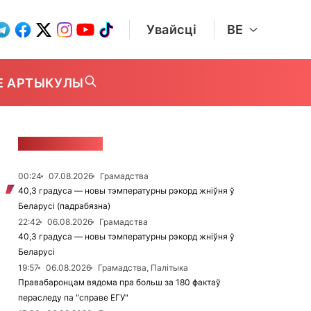
Увайсці
BE
Е АРТЫКУЛЫ
СТУЖКА НАВІН
00:24
07.08.2026
Грамадства
40,3 градуса — новы тэмпературны рэкорд жніўня ў
Беларусі (падрабязна)
22:42
06.08.2026
Грамадства
40,3 градуса — новы тэмпературны рэкорд жніўня ў
Беларусі
19:57
06.08.2026
Грамадства, Палітыка
Правабаронцам вядома пра больш за 180 фактаў
пераследу па "справе ЕГУ"