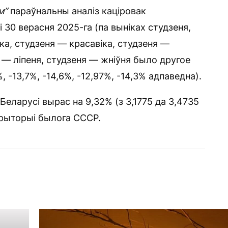
м”
параўнальны аналіз каціровак
 30 верасня 2025-га (па выніках студзеня,
ка, студзеня — красавіка, студзеня —
 — ліпеня, студзеня — жніўня было другое
%, -13,7%, -14,6%, -12,97%, -14,3% адпаведна).
Беларусі вырас на 9,32% (з 3,1775 да 3,4735
эрыторыі былога СССР.