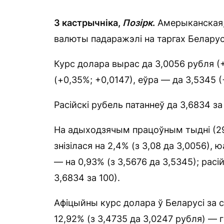
3 кастрычніка,
Позірк
.
Амерыканская, 
валюты падаражэлі на таргах Белару
Курс долара вырас да 3,0056 рубля (+
(+0,35%; +0,0147), еўра — да 3,5345 (
Расійскі рубель патаннеў да 3,6834 за 
На адыходзячым працоўным тыдні (29
знізілася на 2,4% (з 3,08 да 3,0056), ю
— на 0,93% (з 3,5676 да 3,5345); расі
3,6834 за 100).
Афіцыйны курс долара ў Беларусі за с
12,92% (з 3,4735 да 3,0247 рубля) — 