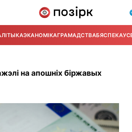
АЛІТЫКА
ЭКАНОМІКА
ГРАМАДСТВА
БЯСПЕКА
УС
ажэлі на апошніх біржавых