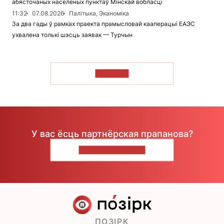
абясточаных населеных пунктаў Мінскай вобласці
11:32
07.08.2026
Палітыка, Эканоміка
За два гады ў рамках праекта прамысловай кааперацыі ЕАЭС
ухвалена толькі шэсць заявак — Турчын
ЧЫТАЦЬ
У вас ёсць партнёрская прапанова?
НАПІШЫЦЕ НАМ
ПОЗІРК