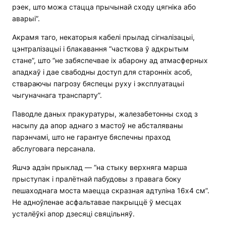
рэек, што можа стацца прычынай сходу цягніка або
аварыі”.
Акрамя таго, некаторыя кабелі прылад сігналізацыі,
цэнтралізацыі і блакавання “часткова ў адкрытым
стане”, што “не забяспечвае іх абарону ад атмасферных
ападкаў і дае свабодны доступ для старонніх асоб,
ствараючы пагрозу бяспецы руху і эксплуатацыі
чыгуначнага транспарту”.
Паводле даных пракуратуры, жалезабетонны сход з
насыпу да апор аднаго з мастоў не абсталяваны
парэнчамі, што не гарантуе бяспечны праход
абслуговага персанала.
Яшчэ адзін прыклад — “на стыку верхняга марша
прыступак і пралётнай пабудовы з правага боку
пешаходнага моста маецца скразная адтуліна 16х4 см”.
Не адноўленае асфальтавае пакрыццё ў месцах
усталёўкі апор дзесяці свяцільняў.