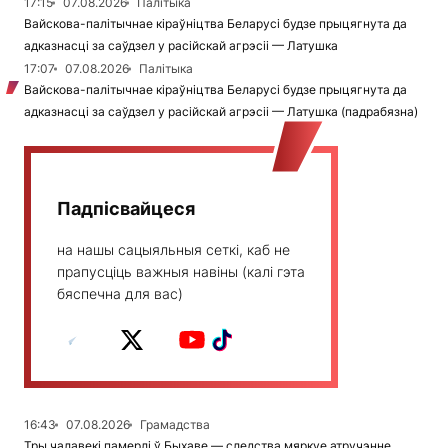
17:15
07.08.2026
Палітыка
Вайскова-палітычнае кіраўніцтва Беларусі будзе прыцягнута да
адказнасці за саўдзел у расійскай агрэсіі — Латушка
17:07
07.08.2026
Палітыка
Вайскова-палітычнае кіраўніцтва Беларусі будзе прыцягнута да
адказнасці за саўдзел у расійскай агрэсіі — Латушка (падрабязна)
Падпісвайцеся
на нашы сацыяльныя сеткі, каб не
прапусціць важныя навіны (калі гэта
бяспечна для вас)
16:43
07.08.2026
Грамадства
Тры чалавекі памерлі ў Быхаве — следства мяркуе атручэнне