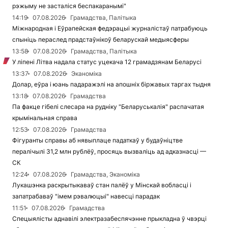
рэжыму не засталіся беспакаранымі"
14:19
07.08.2026
Грамадства, Палітыка
Міжнародная і Еўрапейская федэрацыі журналістаў патрабуюць
спыніць пераслед прадстаўнікоў беларускай медыясферы
13:58
07.08.2026
Грамадства, Палітыка
У ліпені Літва надала статус уцекача 12 грамадзянам Беларусі
13:37
07.08.2026
Эканоміка
Долар, еўра і юань падаражэлі на апошніх біржавых таргах тыдня
13:18
07.08.2026
Грамадства
Па факце гібелі слесара на рудніку "Беларуськалія" распачатая
крымінальная справа
12:53
07.08.2026
Грамадства
Фігуранты справы аб нявыплаце падаткаў у будаўніцтве
пералічылі 31,2 млн рублёў, просяць вызваліць ад адказнасці —
СК
12:24
07.08.2026
Грамадства, Эканоміка
Лукашэнка раскрытыкаваў стан палёў у Мінскай вобласці і
запатрабаваў "імем рэвалюцыі" навесці парадак
11:51
07.08.2026
Грамадства
Спецыялісты аднавілі электразабеспячэнне прыкладна ў чвэрці