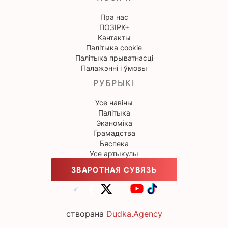
Пра нас
ПОЗІРК+
Кантакты
Палітыка cookie
Палітыка прыватнасці
Палажэнні і ўмовы
РУБРЫКІ
Усе навіны
Палітыка
Эканоміка
Грамадства
Бяспека
Усе артыкулы
ЗВАРОТНАЯ СУВЯЗЬ
створана
Dudka.Agency