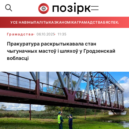
УСЕ НАВІНЫ
ПАЛІТЫКА
ЭКАНОМІКА
ГРАМАДСТВА
БЯСПЕКА
УСЕ
Грамадства
06.10.2025
11:35
Пракуратура раскрытыкавала стан
чыгуначных мастоў і шляхоў у Гродзенскай
вобласці