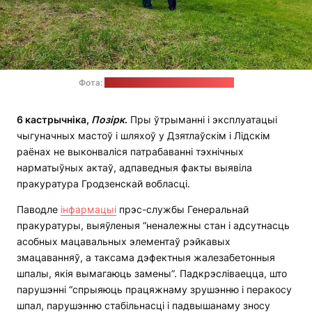
Фота:
прэс-служба Генпракуратуры
6 кастрычніка,
Позірк
.
Пры ўтрыманні і эксплуатацыі
чыгуначных мастоў і шляхоў у Дзятлаўскім і Лідскім
раёнах не выконваліся патрабаванні тэхнічных
нарматыўных актаў, адпаведныя факты выявіла
пракуратура Гродзенскай вобласці.
Паводле
інфармацыі
прэс-службы Генеральнай
пракуратуры, выяўленыя “неналежны стан і адсутнасць
асобных мацавальных элементаў рэйкавых
змацаванняў, а таксама дэфектныя жалезабетонныя
шпалы, якія вымагаюць замены”. Падкрэсліваецца, што
парушэнні “спрыяюць працяжнаму зрушэнню і перакосу
шпал, парушэнню стабільнасці і падвышанаму зносу