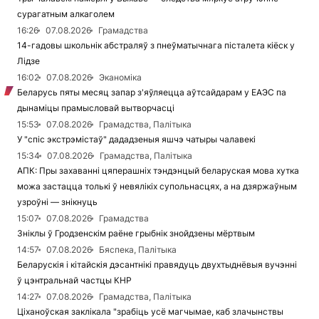
сурагатным алкаголем
16:26
07.08.2026
Грамадства
14-гадовы школьнік абстраляў з пнеўматычнага пісталета кіёск у
Лідзе
16:02
07.08.2026
Эканоміка
Беларусь пяты месяц запар з'яўляецца аўтсайдарам у ЕАЭС па
дынаміцы прамысловай вытворчасці
15:53
07.08.2026
Грамадства, Палітыка
У "спіс экстрэмістаў" дададзеныя яшчэ чатыры чалавекі
15:34
07.08.2026
Грамадства, Палітыка
АПК: Пры захаванні цяперашніх тэндэнцый беларуская мова хутка
можа застацца толькі ў невялікіх супольнасцях, а на дзяржаўным
узроўні — знікнуць
15:07
07.08.2026
Грамадства
Зніклы ў Гродзенскім раёне грыбнік знойдзены мёртвым
14:57
07.08.2026
Бяспека, Палітыка
Беларускія і кітайскія дэсантнікі правядуць двухтыднёвыя вучэнні
ў цэнтральнай частцы КНР
14:27
07.08.2026
Грамадства, Палітыка
Ціханоўская заклікала "зрабіць усё магчымае, каб злачынствы