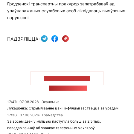
Гродзенскі транспартны пракурор запатрабаваў ад
упаўнаважаных службовых асоб ліквідаваць выяўленыя
парушэнні.
ПАДЗЯЛІЦЦА:
ПАКАЗАЦЬ БОЛЬШ
СТУЖКА НАВІН
17:47
07.08.2026
Эканоміка
Лукашэнка: Стрымліванне цэн і інфляцыі застаецца за ўрадам
17:30
07.08.2026
Грамадства
За восем дзён у міліцыю паступіла больш за 2,5 тыс.
паведамленняў аб званках тэлефонных махляроў