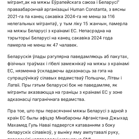
мігрант_ак на мяжы Еўрапейскага саюза і Беларусі”
праваабарончай арганізацыі Human Constanta, з вясны
2021-га па канец сакавіка 2024-га не менш за 116
нелегальных мігрантаў, у тым ліку 15 жанчын, памерла
на мяжы Беларусі з краінамі ЕС. Непасрэдна на
тэрыторыі Беларусі на канец сакавіка 2024 года
памерла не менш як 47 чалавек.
Беларускія ўлады рэгулярна паведамляюць аб пакутах,
фізічных траўмах і гібелі замежнікаў на мяжы з краінамі
ЕС, нязменна ўскладаючы адказнасць за гэта на
супрацоўнікаў сілавых ведамстваў Польшчы, Літвы і
Латвіі. Пры гэтым беларускі бок не паведамляе, як
мігранты аказваюцца на граніцы з краінамі ЕС у зоне
адказнасці пагранічнага ведамства.
Пра тое, што пры перасячэнні мяжы Беларусі з адной з
краін ЕС былы афіцэр Мінабароны Афганістана Джыхад
Махамед Гуль Наваі падвергся катаванням з боку
беларускіх сілавікоў, у выніку яму ампутавалі руку,