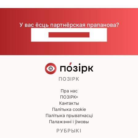
У вас ёсць партнёрская прапанова?
НАПІШЫЦЕ НАМ
ПОЗІРК
Пра нас
ПОЗІРК+
Кантакты
Палітыка cookie
Палітыка прыватнасці
Палажэнні і ўмовы
РУБРЫКІ