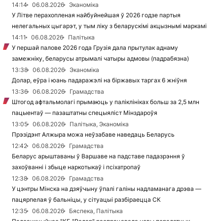
14:14
06.08.2026
Эканоміка
У Літве перахопленая найбуйнейшая ў 2026 годзе партыя
нелегальных цыгарэт, у тым ліку з беларускімі акцызнымі маркамі
14:11
06.08.2026
Палітыка
У першай палове 2026 года Грузія дала прытулак аднаму
замежніку, беларусы атрымалі чатыры адмовы (падрабязна)
13:38
06.08.2026
Эканоміка
Долар, еўра і юань падаражэлі на біржавых таргах 6 жніўня
13:36
06.08.2026
Грамадства
Штогод афтальмолагі прымаюць у паліклініках больш за 2,5 млн
пацыентаў — пазаштатны спецыяліст Мінздароўя
13:05
06.08.2026
Палітыка, Эканоміка
Прэзідэнт Алжыра можа неўзабаве наведаць Беларусь
12:42
06.08.2026
Грамадства
Беларус арыштаваны ў Варшаве на падставе падазрэння ў
захоўванні і збыце наркотыкаў і псіхатропаў
12:38
06.08.2026
Грамадства
У цэнтры Мінска на дзяўчыну ўпалі галіны надламанага дрэва —
пацярпелая ў бальніцы, у сітуацыі разбіраецца СК
12:35
06.08.2026
Бяспека, Палітыка