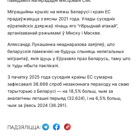
паведамілі напярэдадні мясцовыя СМІ.
Міграцыйны крызіс на мяжы Беларусі і краін ЕС
прадаўжаецца з вясны 2021 года. Улады суседніх
еўрапейскіх дзяржаў лічаць яго “гібрыднай атакай”,
арганізаванай рэжымамі ў Мінску і Маскве.
Аляксандр Лукашэнка неаднаразова заяўляў, што
беларускія памежнікі не будуць спыняць нелегальных
мігрантаў, якія ідуць у Еўразвяз праз Беларусь, таму што
іх туды нібыта паклікалі.
З пачатку 2025 года суседнія краіны ЕС сумарна
зафіксавалі 38.668 спроб незаконнага пераходу на сваю
тэрыторыю з Беларусі — на 18,5% больш, чым за
аналагічны леташні перыяд (32.624), і на 6,5% больш,
чым за ўвесь 2024 (36.291).
ПАДЗЯЛІЦЦА: