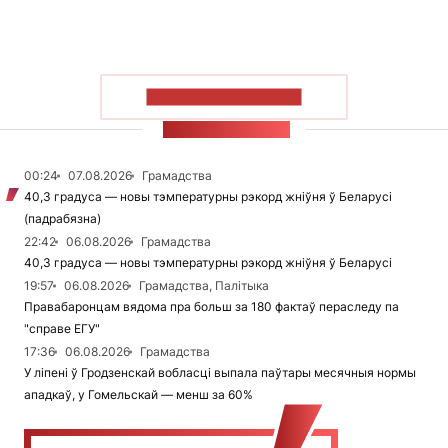
ПАКАЗАЦЬ БОЛЬШ
СТУЖКА НАВІН
00:24
07.08.2026
Грамадства
40,3 градуса — новы тэмпературны рэкорд жніўня ў Беларусі
(падрабязна)
22:42
06.08.2026
Грамадства
40,3 градуса — новы тэмпературны рэкорд жніўня ў Беларусі
19:57
06.08.2026
Грамадства, Палітыка
Правабаронцам вядома пра больш за 180 фактаў пераследу па
"справе ЕГУ"
17:36
06.08.2026
Грамадства
У ліпені ў Гродзенскай вобласці выпала паўтары месячныя нормы
ападкаў, у Гомельскай — менш за 60%