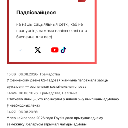
Падпісвайцеся
на нашы сацыяльныя сеткі, каб не
прапусціць важныя навіны (калі гэта
бяспечна для вас)
15:08
06.08.2026
Грамадства
У Сенненскім раёне 62-гадовая жанчына пагражала забіць
сужыцеля — распачатая крымінальная справа
14:49
06.08.2026
Грамадства, Палітыка
Статкевіч лічыць, что яго інсульт у няволі быў выкліканы адмоваю
ў неабходных леках
14:27
06.08.2026
У першай палове 2026 года Грузія дала прытулак аднаму
замежніку, беларусы атрымалі чатыры адмовы