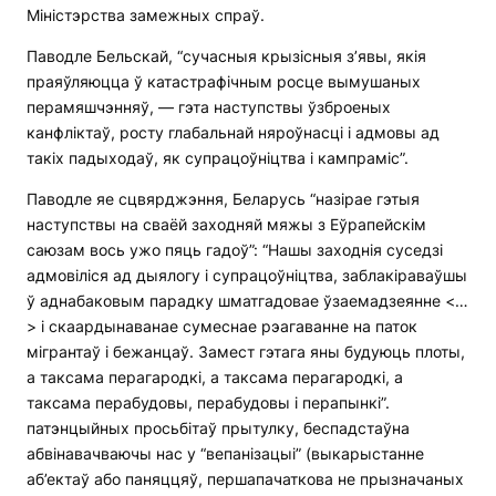
Міністэрства замежных спраў.
Паводле Бельскай, “сучасныя крызісныя з’явы, якія
праяўляюцца ў катастрафічным росце вымушаных
перамяшчэнняў, — гэта наступствы ўзброеных
канфліктаў, росту глабальнай няроўнасці і адмовы ад
такіх падыходаў, як супрацоўніцтва і кампраміс”.
Паводле яе сцвярджэння, Беларусь “назірае гэтыя
наступствы на сваёй заходняй мяжы з Еўрапейскім
саюзам вось ужо пяць гадоў”: “Нашы заходнія суседзі
адмовіліся ад дыялогу і супрацоўніцтва, заблакіраваўшы
ў аднабаковым парадку шматгадовае ўзаемадзеянне <…
> і скаардынаванае сумеснае рэагаванне на паток
мігрантаў і бежанцаў. Замест гэтага яны будуюць плоты,
а таксама перагародкі, а таксама перагародкі, а
таксама перабудовы, перабудовы і перапынкі”.
патэнцыйных просьбітаў прытулку, беспадстаўна
абвінавачваючы нас у “вепанізацыі” (выкарыстанне
аб’ектаў або паняццяў, першапачаткова не прызначаных