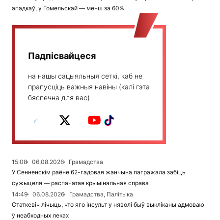
ападкаў, у Гомельскай — менш за 60%
Падпісвайцеся
на нашы сацыяльныя сеткі, каб не
прапусціць важныя навіны (калі гэта
бяспечна для вас)
15:08
06.08.2026
Грамадства
У Сенненскім раёне 62-гадовая жанчына пагражала забіць
сужыцеля — распачатая крымінальная справа
14:49
06.08.2026
Грамадства, Палітыка
Статкевіч лічыць, что яго інсульт у няволі быў выкліканы адмоваю
ў неабходных леках