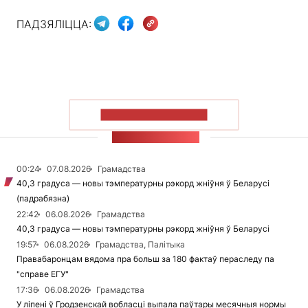
ПАДЗЯЛІЦЦА:
ПАКАЗАЦЬ БОЛЬШ
СТУЖКА НАВІН
00:24
07.08.2026
Грамадства
40,3 градуса — новы тэмпературны рэкорд жніўня ў Беларусі
(падрабязна)
22:42
06.08.2026
Грамадства
40,3 градуса — новы тэмпературны рэкорд жніўня ў Беларусі
19:57
06.08.2026
Грамадства, Палітыка
Правабаронцам вядома пра больш за 180 фактаў пераследу па
"справе ЕГУ"
17:36
06.08.2026
Грамадства
У ліпені ў Гродзенскай вобласці выпала паўтары месячныя нормы