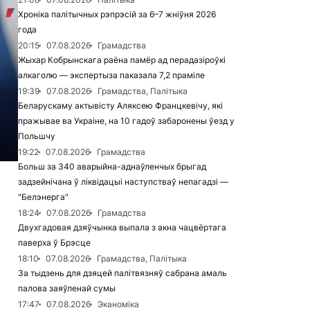
Хроніка палітычных рэпрэсій за 6–7 жніўня 2026
года
20:15
07.08.2026
Грамадства
Жыхар Кобрынскага раёна памёр ад перадазіроўкі
алкаголю — экспертыза паказала 7,2 праміле
19:39
07.08.2026
Грамадства, Палітыка
Беларускаму актывісту Аляксею Францкевічу, які
пражывае ва Украіне, на 10 гадоў забаронены ўезд у
Польшчу
19:22
07.08.2026
Грамадства
Больш за 340 аварыйна-аднаўленчых брыгад
задзейнічана ў ліквідацыі наступстваў непагадзі —
"Белэнерга"
18:24
07.08.2026
Грамадства
Двухгадовая дзяўчынка выпала з акна чацвёртага
паверха ў Брэсце
18:10
07.08.2026
Грамадства, Палітыка
За тыдзень для дзяцей палітвязняў сабрана амаль
палова заяўленай сумы
17:47
07.08.2026
Эканоміка