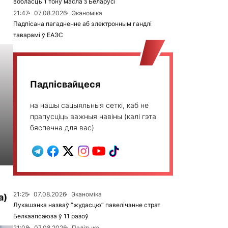
вобласць 1 тону масла з Беларусі
21:47
07.08.2026
Эканоміка
Падпісана пагадненне аб электронным гандлі
таварамі ў ЕАЭС
Падпісвайцеся
на нашы сацыяльныя сеткі, каб не
прапусціць важныя навіны (калі гэта
бяспечна для вас)
21:25
07.08.2026
Эканоміка
а)
Лукашэнка назваў “жудасцю” павелічэнне страт
Белкаапсаюза ў 11 разоў
21:08
07.08.2026
Палітыка