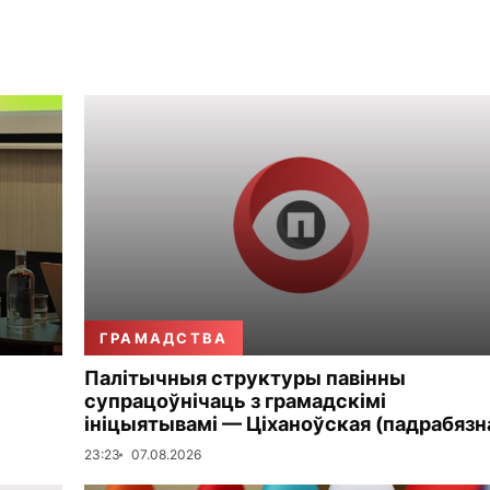
ГРАМАДСТВА
Палітычныя структуры павінны
супрацоўнічаць з грамадскімі
ініцыятывамі — Ціханоўская (падрабязн
23:23
07.08.2026