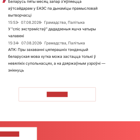
Беларусь пяты месяц запар з'яўляецца
аўтсайдарам у ЕАЭС па дынаміцы прамысловай
вытворчасці
15:53
07.08.2026
Грамадства, Палітыка
У "спіс экстрэмістаў" дададзеныя яшчэ чатыры
чалавекі
15:34
07.08.2026
Грамадства, Палітыка
АПК: Пры захаванні цяперашніх тэндэнцый
беларуская мова хутка можа застацца толькі ў
невялікіх супольнасцях, а на дзяржаўным узроўні —
знікнуць
ЧЫТАЦЬ
ЦЕ НАМ