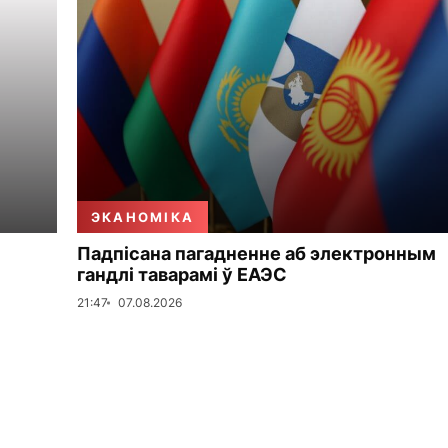
ЭКАНОМІКА
Падпісана пагадненне аб электронным
гандлі таварамі ў ЕАЭС
21:47
07.08.2026