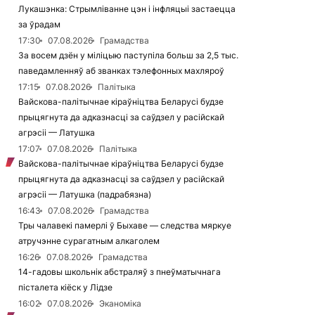
Лукашэнка: Стрымліванне цэн і інфляцыі застаецца
за ўрадам
17:30
07.08.2026
Грамадства
За восем дзён у міліцыю паступіла больш за 2,5 тыс.
паведамленняў аб званках тэлефонных махляроў
17:15
07.08.2026
Палітыка
Вайскова-палітычнае кіраўніцтва Беларусі будзе
прыцягнута да адказнасці за саўдзел у расійскай
агрэсіі — Латушка
17:07
07.08.2026
Палітыка
Вайскова-палітычнае кіраўніцтва Беларусі будзе
прыцягнута да адказнасці за саўдзел у расійскай
агрэсіі — Латушка (падрабязна)
16:43
07.08.2026
Грамадства
Тры чалавекі памерлі ў Быхаве — следства мяркуе
атручэнне сурагатным алкаголем
16:26
07.08.2026
Грамадства
14-гадовы школьнік абстраляў з пнеўматычнага
пісталета кіёск у Лідзе
16:02
07.08.2026
Эканоміка