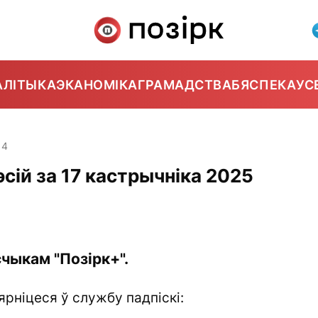
АЛІТЫКА
ЭКАНОМІКА
ГРАМАДСТВА
БЯСПЕКА
УС
14
сій за 17 кастрычніка 2025
чыкам "Позірк+".
ярніцеся ў службу падпіскі: