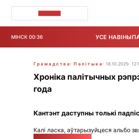
ПОЗІРК+
УСЕ НАВІНЫ
П
МІНСК 00:36
Грамадства
Палітыка
18.10.2025
12:
Хроніка палітычных рэпрэ
года
Кантэнт даступны толькі падпіс
Калі ласка, аўтарызуйцеся альбо зв
pozirk@pozirk.online