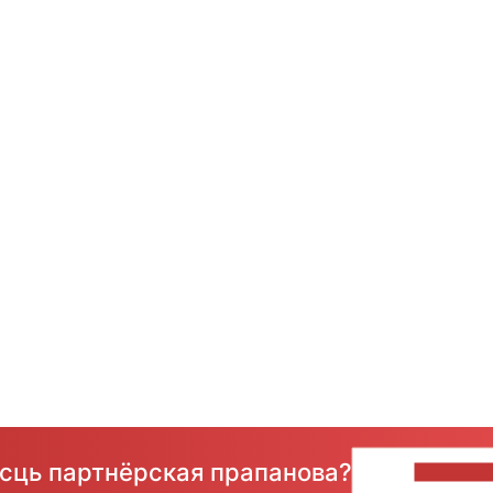
ёсць партнёрская прапанова?
НАПІШЫ