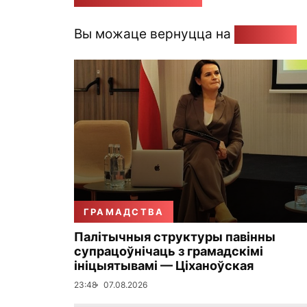
Вы можаце вернуцца на
Галоўную
ГРАМАДСТВА
Палітычныя структуры павінны
супрацоўнічаць з грамадскімі
ініцыятывамі — Ціханоўская
23:48
07.08.2026