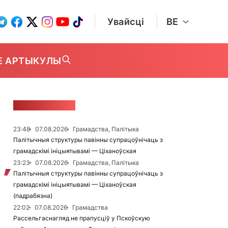
Увайсці
BE
Е АРТЫКУЛЫ
СТУЖКА НАВІН
23:48
07.08.2026
Грамадства, Палітыка
Палітычныя структуры павінны супрацоўнічаць з
грамадскімі ініцыятывамі — Ціханоўская
23:23
07.08.2026
Грамадства, Палітыка
Палітычныя структуры павінны супрацоўнічаць з
грамадскімі ініцыятывамі — Ціханоўская
(падрабязна)
22:02
07.08.2026
Грамадства
Рассельгаснагляд не прапусціў у Пскоўскую