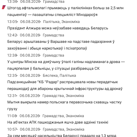
13:36
06.08.2026
Грамадства
Штогод афтальмолагі прымаюць у паліклініках больш за 2,5 млн
пацыентаў — пазаштатны спецыяліст Мінздароўя
13:05
06.08.2026
Палітыка, Эканоміка
Прэзідэнт Алжыра можа неўзабаве наведаць Беларусь
12:42
06.08.2026
Грамадства
Беларус арыштаваны ў Варшаве на падставе падазрэння ў
захоўванні і збыце наркотыкаў і псіхатропаў
12:38
06.08.2026
Грамадства
У цэнтры Мінска на дзяўчыну ўпалі галіны надламанага дрэва —
пацярпелая ў бальніцы, у сітуацыі разбіраецца СК
12:35
06.08.2026
Бяспека, Палітыка
Падсанкцыйнае "КБ "Радар" распрацавала новы перадатчык
перашкодаў для абароны крытычнай інфраструктуры ад дронаў
12:31
06.08.2026
Грамадства, Эканоміка
Мытня выкрыла намер польскага перавозчыка схаваць частку
грузу
11:08
06.08.2026
Грамадства, Эканоміка
На аб'ектах АПК пашкоджаныя яшчэ дзве адзінкі тэхнікі
10:57
06.08.2026
Грамадства, Эканоміка
За сем месяцаў насельніцтва Беларусі прадало на 1,3 млрд