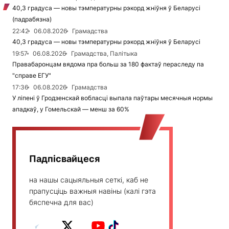
40,3 градуса — новы тэмпературны рэкорд жніўня ў Беларусі
(падрабязна)
22:42
06.08.2026
Грамадства
40,3 градуса — новы тэмпературны рэкорд жніўня ў Беларусі
19:57
06.08.2026
Грамадства, Палітыка
Правабаронцам вядома пра больш за 180 фактаў пераследу па
"справе ЕГУ"
17:36
06.08.2026
Грамадства
У ліпені ў Гродзенскай вобласці выпала паўтары месячныя нормы
ападкаў, у Гомельскай — менш за 60%
Падпісвайцеся
на нашы сацыяльныя сеткі, каб не
прапусціць важныя навіны (калі гэта
бяспечна для вас)