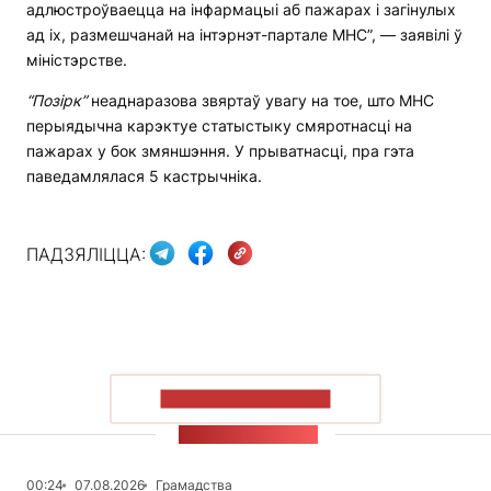
адлюстроўваецца на інфармацыі аб пажарах і загінулых
ад іх, размешчанай на інтэрнэт-партале МНС”, — заявілі ў
міністэрстве.
“Позірк”
неаднаразова звяртаў увагу на тое, што МНС
перыядычна карэктуе статыстыку смяротнасці на
пажарах у бок змяншэння. У прыватнасці, пра гэта
паведамлялася 5 кастрычніка.
ПАДЗЯЛІЦЦА:
ПАКАЗАЦЬ БОЛЬШ
СТУЖКА НАВІН
00:24
07.08.2026
Грамадства