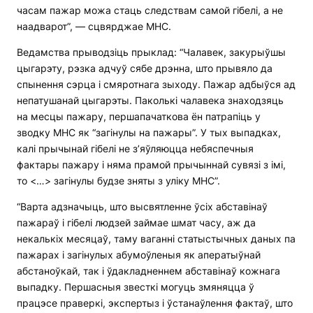
часам пажар можа стаць следствам самой гібелі, а не
наадварот”, — сцвярджае МНС.
Ведамства прыводзіць прыклад: “Чалавек, закурыўшы
цыгарэту, рэзка адчуў сябе дрэнна, што прывяло да
спынення сэрца і смяротнага зыходу. Пажар адбыўся ад
непатушанай цыгарэты. Паколькі чалавека знаходзяць
на месцы пажару, першапачаткова ён патрапіць у
зводку МНС як “загінулы на пажары”. У тых выпадках,
калі прычынай гібелі не з’яўляюцца небяспечныя
фактары пажару і няма прамой прычыннай сувязі з імі,
то <…> загінулы будзе зняты з уліку МНС”.
“Варта адзначыць, што высвятленне ўсіх абставінаў
пажараў і гібелі людзей займае шмат часу, аж да
некалькіх месяцаў, таму ваганні статыстычных даных па
пажарах і загінулых абумоўленыя як аператыўнай
абстаноўкай, так і ўдакладненнем абставінаў кожнага
выпадку. Першасныя звесткі могуць змяняцца ў
працэсе праверкі, экспертыз і ўстанаўлення фактаў, што