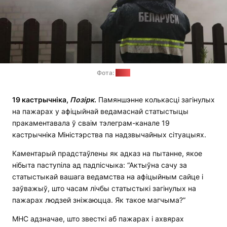
Фота:
МНС
19 кастрычніка,
Позірк
.
Памяншэнне колькасці загінулых
на пажарах у афіцыйнай ведамаснай статыстыцы
пракаментавала ў сваім тэлеграм-канале 19
кастрычніка Міністэрства па надзвычайных сітуацыях.
Каментарый прадстаўлены як адказ на пытанне, якое
нібыта паступіла ад падпісчыка: “Актыўна сачу за
статыстыкай вашага ведамства на афіцыйным сайце і
заўважыў, што часам лічбы статыстыкі загінулых на
пажарах людзей зніжаюцца. Як такое магчыма?”
МНС адзначае, што звесткі аб пажарах і ахвярах