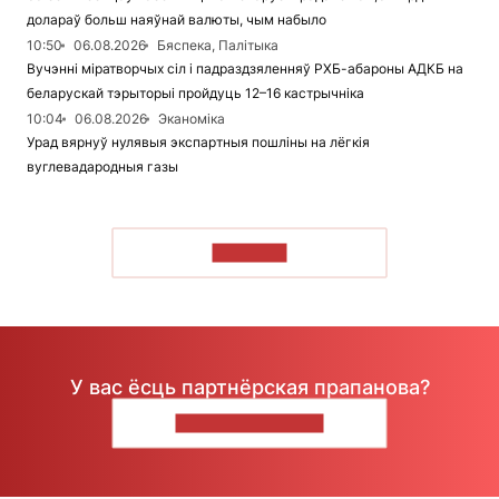
долараў больш наяўнай валюты, чым набыло
10:50
06.08.2026
Бяспека, Палітыка
Вучэнні міратворчых сіл і падраздзяленняў РХБ-абароны АДКБ на
беларускай тэрыторыі пройдуць 12–16 кастрычніка
10:04
06.08.2026
Эканоміка
Урад вярнуў нулявыя экспартныя пошліны на лёгкія
вуглевадародныя газы
ЧЫТАЦЬ
У вас ёсць партнёрская прапанова?
НАПІШЫЦЕ НАМ