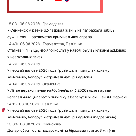
15:08
06.08.2026
Грамадства
У Сенненскім раёне 62-гадовая жанчына пагражала забіць
сужыцеля — распачатая крымінальная справа
14:49
06.08.2026
Грамадства, Палітыка
Статкевіч лічыць, что яго інсульт у няволі быў выкліканы адмоваю
ў неабходных леках
14:27
06.08.2026
У першай палове 2026 года Грузія дала прытулак аднаму
замежніку, беларусы атрымалі чатыры адмовы
14:14
06.08.2026
Эканоміка
У Літве перахопленая найбуйнейшая ў 2026 годзе партыя
нелегальных цыгарэт, у тым ліку з беларускімі акцызнымі маркамі
14:11
06.08.2026
Палітыка
У першай палове 2026 года Грузія дала прытулак аднаму
замежніку, беларусы атрымалі чатыры адмовы (падрабязна)
13:38
06.08.2026
Эканоміка
Долар, еўра і юань падаражэлі на біржавых таргах 6 жніўня