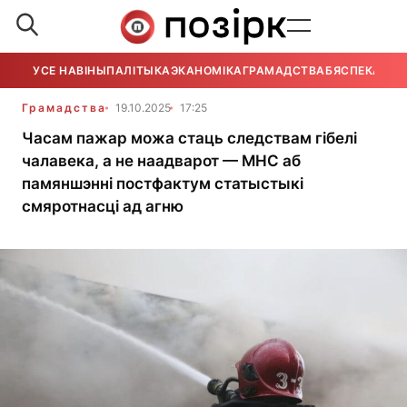
УСЕ НАВІНЫ
ПАЛІТЫКА
ЭКАНОМІКА
ГРАМАДСТВА
БЯСПЕКА
УСЕ
Грамадства
19.10.2025
17:25
Часам пажар можа стаць следствам гібелі
чалавека, а не наадварот — МНС аб
памяншэнні постфактум статыстыкі
смяротнасці ад агню