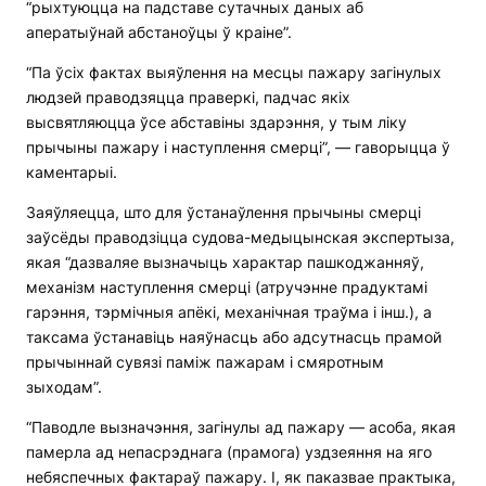
“рыхтуюцца на падставе сутачных даных аб
аператыўнай абстаноўцы ў краіне”.
“Па ўсіх фактах выяўлення на месцы пажару загінулых
людзей праводзяцца праверкі, падчас якіх
высвятляюцца ўсе абставіны здарэння, у тым ліку
прычыны пажару і наступлення смерці”, — гаворыцца ў
каментарыі.
Заяўляецца, што для ўстанаўлення прычыны смерці
заўсёды праводзіцца судова-медыцынская экспертыза,
якая “дазваляе вызначыць характар пашкоджанняў,
механізм наступлення смерці (атручэнне прадуктамі
гарэння, тэрмічныя апёкі, механічная траўма і інш.), а
таксама ўстанавіць наяўнасць або адсутнасць прамой
прычыннай сувязі паміж пажарам і смяротным
зыходам”.
“Паводле вызначэння, загінулы ад пажару — асоба, якая
памерла ад непасрэднага (прамога) уздзеяння на яго
небяспечных фактараў пажару. І, як паказвае практыка,