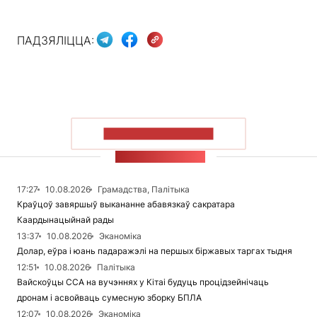
ПАДЗЯЛІЦЦА:
ПАКАЗАЦЬ БОЛЬШ
СТУЖКА НАВІН
17:27
10.08.2026
Грамадства, Палітыка
Краўцоў завяршыў выкананне абавязкаў сакратара
Каардынацыйнай рады
13:37
10.08.2026
Эканоміка
Долар, еўра і юань падаражэлі на першых біржавых таргах тыдня
12:51
10.08.2026
Палітыка
Вайскоўцы ССА на вучэннях у Кітаі будуць процідзейнічаць
дронам і асвойваць сумесную зборку БПЛА
12:07
10.08.2026
Эканоміка