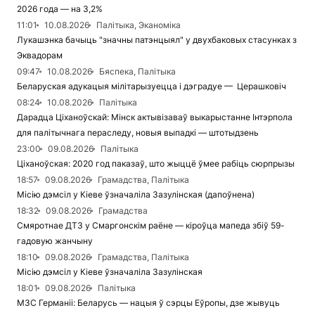
2026 года — на 3,2%
11:01
10.08.2026
Палітыка, Эканоміка
Лукашэнка бачыць "значны патэнцыял" у двухбаковых стасунках з
Эквадорам
09:47
10.08.2026
Бяспека, Палітыка
Беларуская адукацыя мілітарызуецца і дэградуе — Церашковіч
08:24
10.08.2026
Палітыка
Дарадца Ціханоўскай: Мінск актывізаваў выкарыстанне Інтэрпола
для палітычнага пераследу, новыя выпадкі — штотыдзень
23:00
09.08.2026
Палітыка
Ціханоўская: 2020 год паказаў, што жыццё ўмее рабіць сюрпрызы
18:57
09.08.2026
Грамадства, Палітыка
Місію дэмсіл у Кіеве ўзначаліла Зазулінская (дапоўнена)
18:32
09.08.2026
Грамадства
Смяротнае ДТЗ у Смаргонскім раёне — кіроўца мапеда збіў 59-
гадовую жанчыну
18:10
09.08.2026
Грамадства, Палітыка
Місію дэмсіл у Кіеве ўзначаліла Зазулінская
18:01
09.08.2026
Палітыка
МЗС Германіі: Беларусь — нацыя ў сэрцы Еўропы, дзе жывуць