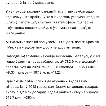
супрацоўніцтва ў медыцыне.
У кантэксце заходніх санкцый і іх уплыву, амбасадар
адзначыў, што краіны “ўжо знаходзяць узаемавыгадныя
шляхі ў лагістыцы”, і пытанні ў гэтай сферы “цяпер не
з’яўляюцца перашкодай для ўзаемных паставак”, як
было раней.
Актуальныя звесткі пра ўзаемны гандаль паміж Бразіліа
і Мінскам у адкрытым доступе адсутнічаюць.
Паводле інфармацыі на сайце амбасады Беларусі, у 2021
годзе ўзаемны тавараабарот склаў 782,9 млн долараў і
павялічыўся да 2020-га на 8,9% (экспарт — 585,1 млн;
+8,3%; імпарт — 197,8 млн; +11,2%).
Пры гэтым лічбы, блізкія да агучаных Андрэевым,
фіксаваліся ў 2018 годзе, калі ўзаемны гандаль таварамі
склаў 711,2 млн долараў. Годам раней ён быў на ўзроўні
512,7 млн (+39%).