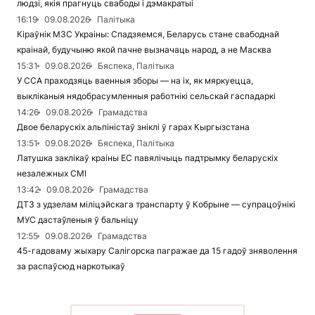
людзі, якія прагнуць свабоды і дэмакратыі
16:19
09.08.2026
Палітыка
Кіраўнік МЗС Украіны: Спадзяемся, Беларусь стане свабоднай
краінай, будучыню якой пачне вызначаць народ, а не Масква
15:31
09.08.2026
Бяспека, Палітыка
У ССА праходзяць ваенныя зборы — на іх, як мяркуецца,
выкліканыя нядобрасумленныя работнікі сельскай гаспадаркі
14:26
09.08.2026
Грамадства
Двое беларускіх альпіністаў зніклі ў гарах Кыргызстана
13:51
09.08.2026
Бяспека, Палітыка
Латушка заклікаў краіны ЕС павялічыць падтрымку беларускіх
незалежных СМІ
13:42
09.08.2026
Грамадства
ДТЗ з удзелам міліцэйскага транспарту ў Кобрыне — супрацоўнікі
МУС дастаўленыя ў бальніцу
12:55
09.08.2026
Грамадства
45-гадоваму жыхару Салігорска пагражае да 15 гадоў зняволення
за распаўсюд наркотыкаў