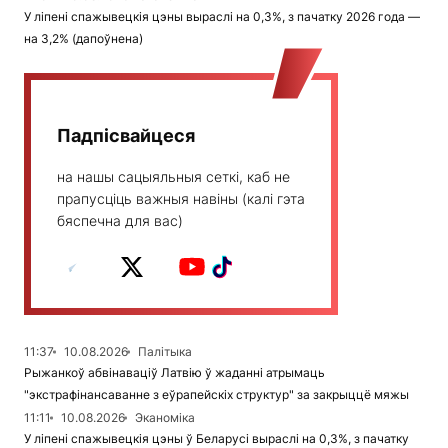
У ліпені спажывецкія цэны выраслі на 0,3%, з пачатку 2026 года —
на 3,2% (дапоўнена)
Падпісвайцеся
на нашы сацыяльныя сеткі, каб не
прапусціць важныя навіны (калі гэта
бяспечна для вас)
11:37
10.08.2026
Палітыка
Рыжанкоў абвінаваціў Латвію ў жаданні атрымаць
"экстрафінансаванне з еўрапейскіх структур" за закрыццё мяжы
11:11
10.08.2026
Эканоміка
У ліпені спажывецкія цэны ў Беларусі выраслі на 0,3%, з пачатку