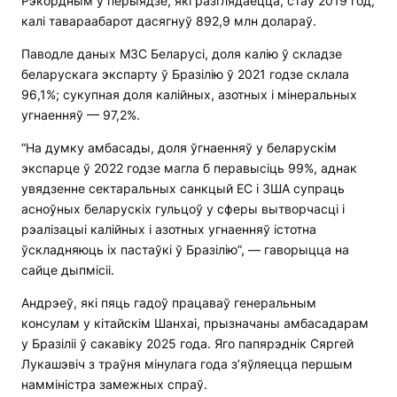
Рэкордным у перыядзе, які разглядаецца, стаў 2019 год,
калі тавараабарот дасягнуў 892,9 млн долараў.
Паводле даных МЗС Беларусі, доля калію ў складзе
беларускага экспарту ў Бразілію ў 2021 годзе склала
96,1%; сукупная доля калійных, азотных і мінеральных
угнаенняў — 97,2%.
“На думку амбасады, доля ўгнаенняў у беларускім
экспарце ў 2022 годзе магла б перавысіць 99%, аднак
увядзенне сектаральных санкцый ЕС і ЗША супраць
асноўных беларускіх гульцоў у сферы вытворчасці і
рэалізацыі калійных і азотных угнаенняў істотна
ўскладняюць іх пастаўкі ў Бразілію”, — гаворыцца на
сайце дыпмісіі.
Андрэеў, які пяць гадоў працаваў генеральным
консулам у кітайскім Шанхаі, прызначаны амбасадарам
у Бразіліі ў сакавіку 2025 года. Яго папярэднік Сяргей
Лукашэвіч з траўня мінулага года з’яўляецца першым
намміністра замежных спраў.