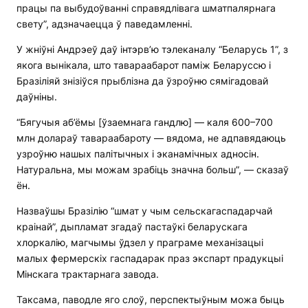
працы па выбудоўванні справядлівага шматпалярнага
свету”, адзначаецца ў паведамленні.
У жніўні Андрэеў даў інтэрв’ю тэлеканалу “Беларусь 1”, з
якога вынікала, што тавараабарот паміж Беларуссю і
Бразіліяй знізіўся прыблізна да ўзроўню сямігадовай
даўніны.
“Бягучыя аб’ёмы [ўзаемнага гандлю] — каля 600–700
млн долараў тавараабароту — вядома, не адпавядаюць
узроўню нашых палітычных і эканамічных адносін.
Натуральна, мы можам зрабіць значна больш”, — сказаў
ён.
Назваўшы Бразілію “шмат у чым сельскагаспадарчай
краінай”, дыпламат згадаў пастаўкі беларускага
хлоркалію, магчымы ўдзел у праграме механізацыі
малых фермерскіх гаспадарак праз экспарт прадукцыі
Мінскага трактарнага завода.
Таксама, паводле яго слоў, перспектыўным можа быць