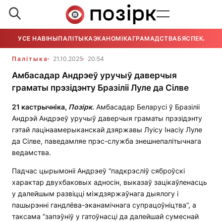
УСЕ НАВІНЫ
ПАЛІТЫКА
ЭКАНОМІКА
ГРАМАДСТВА
БЯСПЕКА
УСЕ
Палітыка
21.10.2025
20:54
Амбасадар Андрэеў уручыў даверчыя
граматы прэзідэнту Бразіліі Луле да Сілве
21 кастрычніка,
Позірк
.
Амбасадар Беларусі ў Бразіліі
Андрэй Андрэеў уручыў даверчыя граматы прэзідэнту
гэтай лацінаамерыканскай дзяржавы Луісу Інасіу Луле
да Сілве, паведамляе прэс-служба знешнепалітычнага
ведамства.
Падчас цырымоніі Андрэеў “падкрэсліў сяброўскі
характар двухбаковых адносін, выказаў зацікаўленасць
у далейшым развіцці міждзяржаўнага дыялогу і
пашырэнні гандлёва-эканамічнага супрацоўніцтва”, а
таксама “запэўніў у гатоўнасці да далейшай сумеснай