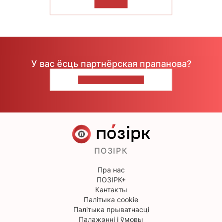
ЧЫТАЦЬ
У вас ёсць партнёрская прапанова?
НАПІШЫЦЕ НАМ
ПОЗІРК
Пра нас
ПОЗІРК+
Кантакты
Палітыка cookie
Палітыка прыватнасці
Палажэнні і ўмовы