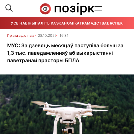
УСЕ НАВІНЫ
ПАЛІТЫКА
ЭКАНОМІКА
ГРАМАДСТВА
БЯСПЕКА
УСЕ
Грамадства
28.10.2025
16:31
МУС: За дзевяць месяцаў паступіла больш за
1,3 тыс. паведамленняў аб выкарыстанні
паветранай прасторы БПЛА