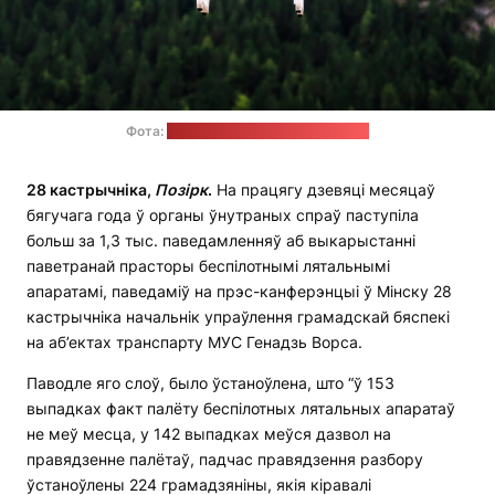
Фота:
unsplash.com / Jason Blackeye
28 кастрычніка,
Позірк
.
На працягу дзевяці месяцаў
бягучага года ў органы ўнутраных спраў паступіла
больш за 1,3 тыс. паведамленняў аб выкарыстанні
паветранай прасторы беспілотнымі лятальнымі
апаратамі, паведаміў на прэс-канферэнцыі ў Мінску 28
кастрычніка начальнік упраўлення грамадскай бяспекі
на аб’ектах транспарту МУС Генадзь Ворса.
Паводле яго слоў, было ўстаноўлена, што “ў 153
выпадках факт палёту беспілотных лятальных апаратаў
не меў месца, у 142 выпадках меўся дазвол на
правядзенне палётаў, падчас правядзення разбору
ўстаноўлены 224 грамадзяніны, якія кіравалі