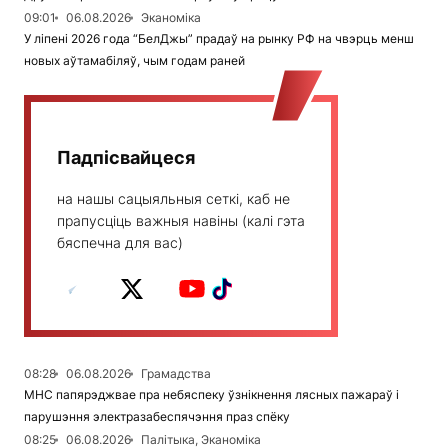
09:01
06.08.2026
Эканоміка
У ліпені 2026 года “БелДжы” прадаў на рынку РФ на чвэрць менш
новых аўтамабіляў, чым годам раней
Падпісвайцеся
на нашы сацыяльныя сеткі, каб не
прапусціць важныя навіны (калі гэта
бяспечна для вас)
08:28
06.08.2026
Грамадства
МНС папярэджвае пра небяспеку ўзнікнення лясных пажараў і
парушэння электразабеспячэння праз спёку
08:25
06.08.2026
Палітыка, Эканоміка