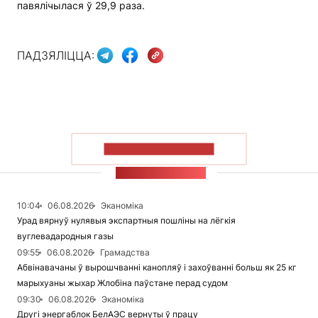
павялічылася ў 29,9 раза.
ПАДЗЯЛІЦЦА:
ПАКАЗАЦЬ БОЛЬШ
СТУЖКА НАВІН
10:04
06.08.2026
Эканоміка
Урад вярнуў нулявыя экспартныя пошліны на лёгкія
вуглевадародныя газы
09:55
06.08.2026
Грамадства
Абвінавачаны ў вырошчванні канопляў і захоўванні больш як 25 кг
марыхуаны жыхар Жлобіна паўстане перад судом
09:30
06.08.2026
Эканоміка
Другі энергаблок БелАЭС вернуты ў працу