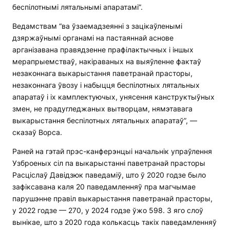
беспілотнымі лятальнымі апаратамі”.
Ведамствам “ва ўзаемадзеянні з зацікаўленымі
дзяржаўнымі органамі на пастаяннай аснове
арганізавана правядзенне прафілактычных і іншых
мерапрыемстваў, накіраваных на выяўленне фактаў
незаконнага выкарыстання паветранай прасторы,
незаконнага ўвозу і набыцця беспілотных лятальных
апаратаў і іх камплектуючых, унясення канструктыўных
змен, не прадугледжаных вытворцам, нямэтавага
выкарыстання беспілотных лятальных апаратаў”, —
сказаў Ворса.
Раней на гэтай прэс-канферэнцыі начальнік упраўлення
Узброеных сіл па выкарыстанні паветранай прасторы
Расціслаў Давідзюк паведаміў, што ў 2020 годзе было
зафіксавана каля 20 паведамленняў пра магчымае
парушэнне правіл выкарыстання паветранай прасторы,
у 2022 годзе — 270, у 2024 годзе ўжо 598. З яго слоў
вынікае, што з 2020 года колькасць такіх паведамленняў