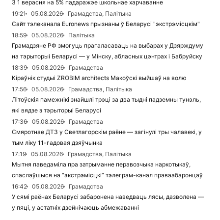
З 1 верасня на 5% падаражэе школьнае харчаванне
19:21
05.08.2026
Грамадства, Палітыка
Сайт тэлеканала Euronews прызнаны ў Беларусі "экстрэмісцкім"
18:59
05.08.2026
Палітыка
Грамадзяне РФ змогуць прагаласаваць на выбарах у Дзярждуму
на тэрыторыі Беларусі — у Мінску, абласных цэнтрах і Бабруйску
18:39
05.08.2026
Грамадства
Кіраўнік студыі ZROBIM architects Макоўскі выйшаў на волю
17:56
05.08.2026
Грамадства, Палітыка
Літоўскія памежнікі знайшлі трэці за два тыдні падземны тунэль,
які вядзе з тэрыторыі Беларусі
17:36
05.08.2026
Грамадства
Смяротнае ДТЗ у Светлагорскім раёне — загінулі тры чалавекі, у
тым ліку 11-гадовая дзяўчынка
17:19
05.08.2026
Грамадства, Палітыка
Мытня паведаміла пра затрыманне перавозчыка наркотыкаў,
спаслаўшыся на “экстрэмісцкі” тэлеграм-канал праваабаронцаў
16:42
05.08.2026
Грамадства
У сямі раёнах Беларусі забаронена наведваць лясы, дазволена —
у пяці, у астатніх дзейнічаюць абмежаванні