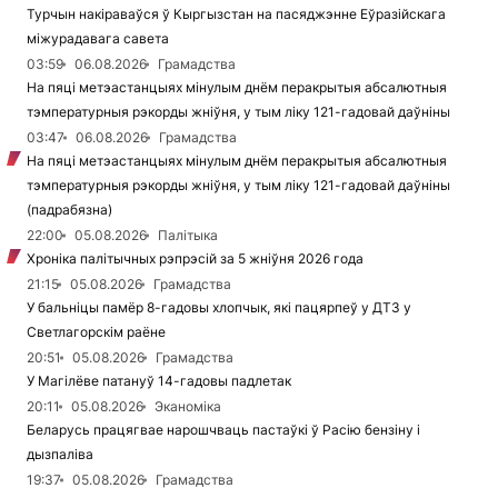
Турчын накіраваўся ў Кыргызстан на пасяджэнне Еўразійскага
міжурадавага савета
03:59
06.08.2026
Грамадства
На пяці метэастанцыях мінулым днём перакрытыя абсалютныя
тэмпературныя рэкорды жніўня, у тым ліку 121-гадовай даўніны
03:47
06.08.2026
Грамадства
На пяці метэастанцыях мінулым днём перакрытыя абсалютныя
тэмпературныя рэкорды жніўня, у тым ліку 121-гадовай даўніны
(падрабязна)
22:00
05.08.2026
Палітыка
Хроніка палітычных рэпрэсій за 5 жніўня 2026 года
21:15
05.08.2026
Грамадства
У бальніцы памёр 8-гадовы хлопчык, які пацярпеў у ДТЗ у
Светлагорскім раёне
20:51
05.08.2026
Грамадства
У Магілёве патануў 14-гадовы падлетак
20:11
05.08.2026
Эканоміка
Беларусь працягвае нарошчваць пастаўкі ў Расію бензіну і
дызпаліва
19:37
05.08.2026
Грамадства