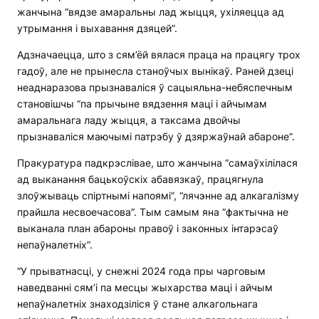
жанчына “вядзе амаральны лад жыцця, ухіляецца ад
утрымання і выхавання дзяцей”.
Адзначаецца, што з сям’ёй вялася праца на працягу трох
гадоў, але не прынесла станоўчых вынікаў. Раней дзеці
неаднаразова прызнаваліся ў сацыяльна-небяспечным
становішчы “па прычыне вядзення маці і айчымам
амаральнага ладу жыцця, а таксама двойчы
прызнаваліся маючымі патрэбу ў дзяржаўнай абароне”.
Пракуратура падкрэслівае, што жанчына “самаўхілілася
ад выканання бацькоўскіх абавязкаў, працягнула
злоўжываць спіртнымі напоямі”, “лячэнне ад алкагалізму
прайшла несвоечасова”. Тым самым яна “фактычна не
выканала план абароны правоў і законных інтарэсаў
непаўналетніх”.
“У прыватнасці, у снежні 2024 года пры чарговым
наведванні сям’і па месцы жыхарства маці і айчым
непаўналетніх знаходзіліся ў стане алкагольнага