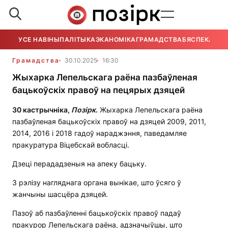
УСЕ НАВІНЫ
ПАЛІТЫКА
ЭКАНОМІКА
ГРАМАДСТВА
БЯСПЕКА
УСЕ
Грамадства
30.10.2025
16:30
Жыхарка Лепельскага раёна пазбаўленая
бацькоўскіх правоў на пецярых дзяцей
30 кастрычніка,
Позірк
.
Жыхарка Лепельскага раёна
пазбаўленая бацькоўскіх правоў на дзяцей 2009, 2011,
2014, 2016 і 2018 гадоў нараджэння, паведамляе
пракуратура Віцебскай вобласці.
Дзеці перададзеныя на апеку бацьку.
З рэлізу нагляднага органа вынікае, што ўсяго ў
жанчыны шасцёра дзяцей.
Пазоў аб пазбаўленні бацькоўскіх правоў падаў
пракурор Лепельскага раёна, адзначыўшы, што