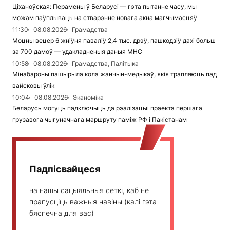
Ціханоўская: Перамены ў Беларусі — гэта пытанне часу, мы
можам паўплываць на стварэнне новага акна магчымасцяў
11:30
08.08.2026
Грамадства
Моцны вецер 6 жніўня паваліў 2,4 тыс. дрэў, пашкодзіў дахі больш
за 700 дамоў — удакладненыя даныя МНС
10:58
08.08.2026
Грамадства, Палітыка
Мінабароны пашырыла кола жанчын-медыкаў, якія трапляюць пад
вайсковы ўлік
10:04
08.08.2026
Эканоміка
Беларусь могуць падключыць да рэалізацыі праекта першага
грузавога чыгуначнага маршруту паміж РФ і Пакістанам
Падпісвайцеся
на нашы сацыяльныя сеткі, каб не
прапусціць важныя навіны (калі гэта
бяспечна для вас)