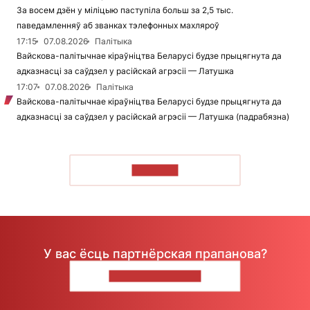
За восем дзён у міліцыю паступіла больш за 2,5 тыс.
паведамленняў аб званках тэлефонных махляроў
17:15
07.08.2026
Палітыка
Вайскова-палітычнае кіраўніцтва Беларусі будзе прыцягнута да
адказнасці за саўдзел у расійскай агрэсіі — Латушка
17:07
07.08.2026
Палітыка
Вайскова-палітычнае кіраўніцтва Беларусі будзе прыцягнута да
адказнасці за саўдзел у расійскай агрэсіі — Латушка (падрабязна)
ЧЫТАЦЬ
У вас ёсць партнёрская прапанова?
НАПІШЫЦЕ НАМ