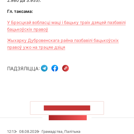
2.980 да 3.955).
Гл
.
таксама:
У Брэсцкай вобласці маці і бацьку траіх дзяцей пазбавілі
бацькоўскіх правоў
Жыхарку Дубровенскага раёна пазбавілі бацькоўскіх
правоў ужо на трэцяе дзіця
ПАДЗЯЛІЦЦА:
ПАКАЗАЦЬ БОЛЬШ
СТУЖКА НАВІН
12:13
08.08.2026
Грамадства, Палітыка