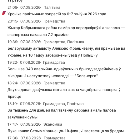
11 разоў
21:08
07.08.2026
Палітыка
Хроніка палітычных рэпрэсій за 6–7 жніўня 2026 года
20:15
07.08.2026
Грамадства
Жыхар Кобрынскага раёна памёр ад перадазіроўкі алкаголю —
экспертыза паказала 7,2 праміле
19:39
07.08.2026
Грамадства, Палітыка
Беларускаму актывісту Аляксею Францкевічу, які пражывае ва
Украіне, на 10 гадоў забаронены ўезд у Польшчу
19:22
07.08.2026
Грамадства
Больш за 340 аварыйна-аднаўленчых брыгад задзейнічана ў
ліквідацыі наступстваў непагадзі — "Белэнерга"
18:24
07.08.2026
Грамадства
Двухгадовая дзяўчынка выпала з акна чацвёртага паверха ў
Брэсце
18:10
07.08.2026
Грамадства, Палітыка
За тыдзень для дзяцей палітвязняў сабрана амаль палова
заяўленай сумы
17:47
07.08.2026
Эканоміка
Лукашэнка: Стрымліванне цэн і інфляцыі застаецца за ўрадам
17:30
07.08.2026
Грамадства