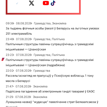
09:36
08.08.2026
Грамадства, Эканоміка
За тыдзень фізічныя асобы ўвезлі ў Беларусь на льготных умовах
251 электрамабіль
23:48
07.08.2026
Грамадства, Палітыка
Палітычныя структуры павінны супрацоўнічаць з грамадскімі
ініцыятывамі — Ціханоўская
23:23
07.08.2026
Грамадства, Палітыка
Палітычныя структуры павінны супрацоўнічаць з грамадскімі
ініцыятывамі — Ціханоўская (падрабязна)
22:02
07.08.2026
Грамадства
Рассельгаснагляд не прапусціў у Пскоўскую вобласць 1 тону
масла з Беларусі
21:47
07.08.2026
Эканоміка
Падпісана пагадненне аб электронным гандлі таварамі ў ЕАЭС
21:25
07.08.2026
Эканоміка
Лукашэнка назваў “жудасцю” павелічэнне страт Белкаапсаюза ў