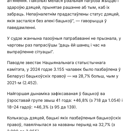
ап’янення. Паколькі мелася рэальная пагроза жыццю і
здароўю дзяцей, прынятае рашэнне аб тым, каб іх
забраць. Непаўналетнім прадастаўлены статус дзяцей,
якія засталіся без апекі бацькоў”, — гаворыцца ў
паведамленні.
У судзе жанчына пазоўныя патрабаванні не прызнала, у
чарговы раз папрасіўшы “даць ёй шанец і час на
выпраўленне сітуацыі”.
Паводле звестак Нацыянальнага статыстычнага
камітэта, у 2024 годзе 3.155 чалавек было пазбаўлена ў
Беларусі бацькоўскіх правоў — на 28,7% больш, чым у
2021-м (2.452).
Найгоршая дынаміка зафіксаваная ў бацькоў ва
ўзроставай групе звыш 41 года: +46,8% (з 718 да 1.054) і
18–24 гадоў: +46,3% (з 95 да 139).
Колькасць дзяцей, бацькі якіх пазбаўленыя бацькоўскіх
правоў, павялічылася за названы перыяд на 32,7% (з