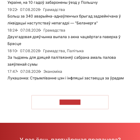
Украіне, на 10 гадоў забаронены ўезд у Польшчу
19:22
07.08.2026
Грамадства
Больш за 340 аварыйна-аднаўленчых брыгад задзейнічана ў
ліквідацыі наступстваў непагадзі — "Белэнерга"
18:24
07.08.2026
Грамадства
Двухгадовая дзяўчынка выпала з акна чацвёртага паверха ў
Брэсце
18:10
07.08.2026
Грамадства, Палітыка
За тыдзень для дзяцей палітвязняў сабрана амаль палова
заяўленай сумы
17:47
07.08.2026
Эканоміка
Лукашэнка: Стрымліванне цэн і інфляцыі застаецца за ўрадам
ЧЫТАЦЬ
У вас ёсць партнёрская прапанова?