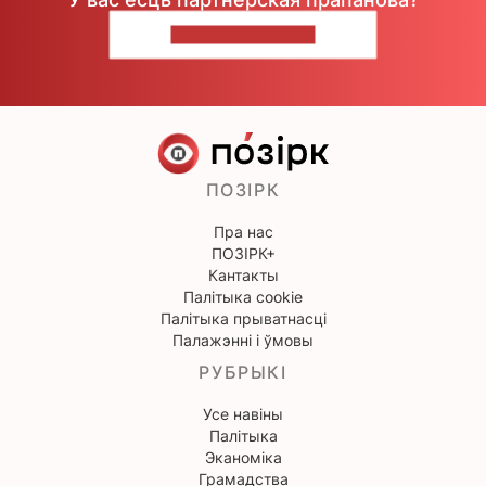
НАПІШЫЦЕ НАМ
ПОЗІРК
Пра нас
ПОЗІРК+
Кантакты
Палітыка cookie
Палітыка прыватнасці
Палажэнні і ўмовы
РУБРЫКІ
Усе навіны
Палітыка
Эканоміка
Грамадства