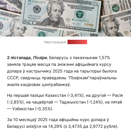
Ілюстрацыя:
pexels.com
2 лістапада,
Позірк
.
Беларусь з паказчыкам 1,57%
заняла трэцяе месца па зніжэнні афіцыйнага курсу
долара ў кастрычніку 2025 года на тэрыторыі былога
СССР, сведчыць праведзены
“Позіркам“
параўнальны
аналіз каціровак цэнтрабанкаў.
На першай пазіцыі Казахстан (-3,41%), на другой — Расія
(-2,85%), на чацвёртай — Таджыкістан (-1,24%), на пятай
— Узбекістан (-0,35%).
За 10 месяцаў 2025 года афіцыйны курс долара ў
Беларусі знізіўся на 14,29% (з 3,4735 да 2,9772 рубля).