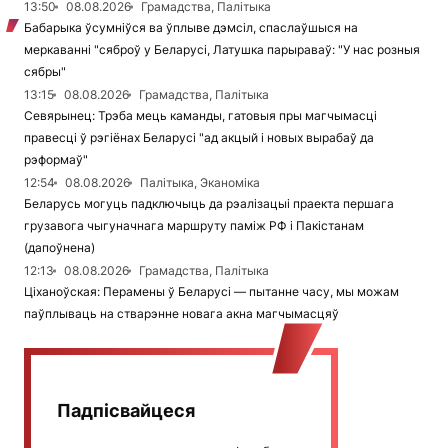
13:50
08.08.2026
Грамадства, Палітыка
Бабарыка ўсумніўся ва ўплыве дэмсіл, спаслаўшыся на
меркаванні "сяброў у Беларусі, Латушка парыраваў: "У нас розныя
сябры"
13:15
08.08.2026
Грамадства, Палітыка
Севярынец: Трэба мець каманды, гатовыя пры магчымасці
правесці ў рэгіёнах Беларусі "ад акцый і новых вырабаў да
рэформаў"
12:54
08.08.2026
Палітыка, Эканоміка
Беларусь могуць падключыць да рэалізацыі праекта першага
грузавога чыгуначнага маршруту паміж РФ і Пакістанам
(дапоўнена)
12:13
08.08.2026
Грамадства, Палітыка
Ціханоўская: Перамены ў Беларусі — пытанне часу, мы можам
паўплываць на стварэнне новага акна магчымасцяў
Падпісвайцеся