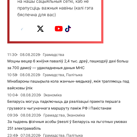
на нашы сацыяльныя сеткі, каб не
прапусціць важныя навіны (калі гэта
бяспечна для вас)
11:30
08.08.2026
Грамадства
Моцны вецер 6 жніўня паваліў 2,4 тыс. дрэў, пашкодзіў дахі больш
за 700 дамоў — удакладненыя даныя МНС
10:58
08.08.2026
Грамадства, Палітыка
Мінабароны пашырыла кола жанчын-медыкаў, якія трапляюць пад
вайсковы ўлік
10:04
08.08.2026
Эканоміка
Беларусь могуць падключыць да рэалізацыі праекта першага
грузавога чыгуначнага маршруту паміж РФ і Пакістанам
09:36
08.08.2026
Грамадства, Эканоміка
За тыдзень фізічныя асобы ўвезлі ў Беларусь на льготных умовах
251 электрамабіль
23:48
07.08.2026
Грамадства, Палітыка