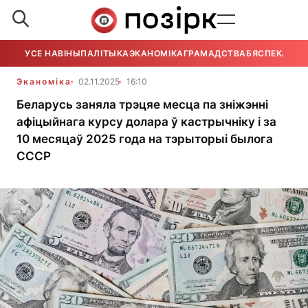
УСЕ НАВІНЫ
ПАЛІТЫКА
ЭКАНОМІКА
ГРАМАДСТВА
БЯСПЕКА
УСЕ
Эканоміка
02.11.2025
16:10
Беларусь заняла трэцяе месца па зніжэнні
афіцыйнага курсу долара ў кастрычніку і за
10 месяцаў 2025 года на тэрыторыі былога
СССР