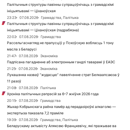
Палітычныя структуры павінны супрацоўнічаць з грамадскімі
ініцыятывамі — Ціханоўская
23:23
07.08.2026
Грамадства, Палітыка
Палітычныя структуры павінны супрацоўнічаць з грамадскімі
ініцыятывамі — Ціханоўская (падрабязна)
22:02
07.08.2026
Грамадства
Рассельгаснагляд не прапусціў у Пскоўскую вобласць 1 тону
масла з Беларусі
21:47
07.08.2026
Эканоміка
Падпісана пагадненне аб электронным гандлі таварамі ў ЕАЭС
21:25
07.08.2026
Эканоміка
Лукашэнка назваў “жудасцю” павелічэнне страт Белкаапсаюза ў
11 разоў
21:08
07.08.2026
Палітыка
Хроніка палітычных рэпрэсій за 6–7 жніўня 2026 года
20:15
07.08.2026
Грамадства
Жыхар Кобрынскага раёна памёр ад перадазіроўкі алкаголю —
экспертыза паказала 7,2 праміле
19:39
07.08.2026
Грамадства, Палітыка
Беларускаму актывісту Аляксею Францкевічу, які пражывае ва