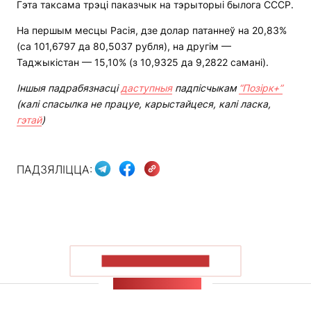
Гэта таксама трэці паказчык на тэрыторыі былога СССР.
На першым месцы Расія, дзе долар патаннеў на 20,83%
(са 101,6797 да 80,5037 рубля), на другім —
Таджыкістан — 15,10% (з 10,9325 да 9,2822 самані).
Іншыя падрабязнасці
даступныя
падпісчыкам
“Позірк+”
(калі спасылка не працуе, карыстайцеся, калі ласка,
гэтай
)
ПАДЗЯЛІЦЦА:
ПАКАЗАЦЬ БОЛЬШ
СТУЖКА НАВІН