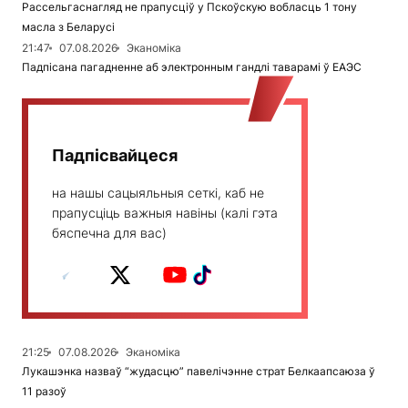
Рассельгаснагляд не прапусціў у Пскоўскую вобласць 1 тону
масла з Беларусі
21:47
07.08.2026
Эканоміка
Падпісана пагадненне аб электронным гандлі таварамі ў ЕАЭС
Падпісвайцеся
на нашы сацыяльныя сеткі, каб не
прапусціць важныя навіны (калі гэта
бяспечна для вас)
21:25
07.08.2026
Эканоміка
Лукашэнка назваў “жудасцю” павелічэнне страт Белкаапсаюза ў
11 разоў