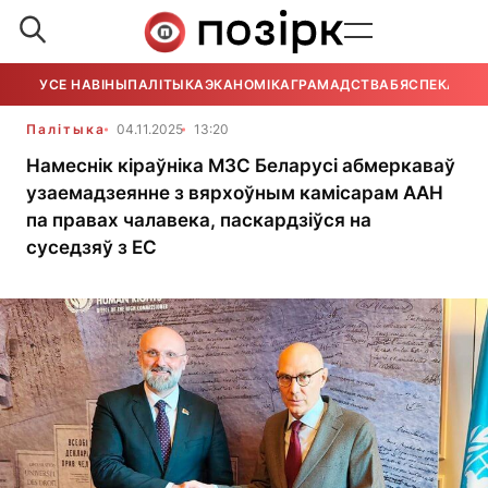
УСЕ НАВІНЫ
ПАЛІТЫКА
ЭКАНОМІКА
ГРАМАДСТВА
БЯСПЕКА
УСЕ
Палітыка
04.11.2025
13:20
Намеснік кіраўніка МЗС Беларусі абмеркаваў
узаемадзеянне з вярхоўным камісарам ААН
па правах чалавека, паскардзіўся на
суседзяў з ЕС