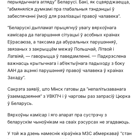
перыядычнага агляду” Беларусі. Бакі, як сцвярджаецца,
“абмяняліся думкамі пра глабальныя тэндэнцыі ў
забеспячэнні ўмоў для рэалізацыі правоў чалавека”.
“Беларускі дыпламат прыцягнуў увагу вярхоўнага
камісара да пагаршэння сітуацыі ў асобных краінах
Еўрасаюза, а таксама да абуральных парушэнняў,
звязаных з закрыццём межаў Польшчай, Літвой і
Латвіяй, — гаворыцца ў паведамленні. — Падкрэслена
важнасць крытычнага і аб’ектыўнага падыходу з боку
ААН да ацэнкі парушэнняў правоў чалавека ў краінах
Захаду”.
Сакрэта заявіў, што Мінск гатовы да “непалітызаванага
ўзаемадзеяння” з УВКПЧ і ў чарговы раз запрасіў Цюрка
ў Беларусь.
Вярхоўны камісар і яго апарат пра сустрэчу з
беларускім чыноўнікам на сваіх рэсурсах не згадваюць.
У той жа дзень намеснік кіраўніка МЗС абмеркаваў “стан