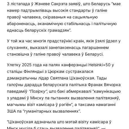
3 лістапада ў Жэневе Сакрэта заявіў, што Беларусь “мае
намер падтрымліваць высокія стандарты ў галіне
правоў чалавека, скіраваныя на сацыяльную
абароненасць, эканамічную стабільнасць і палітычную
еднасць беларускіх грамадзян”.
У той жа час многія прадстаўнікі краін, якія ўзялі ўдзел у
слуханнях, выказалі занепакоенасць пагаршэннем
становішча ў галіне правоў чалавека ў Беларусі.
Улетку 2025 года на палях канферэнцыі Helsinki+50 у
сталіцы Фінляндыі з Цюркам сустракалася
дэмакратычны лідар Святлана Ціханоўская. Тады
галоўны дарадца беларускага палітыка Франак Вячорка
паведаміў
“Позірку”
, што бакі абмеркавалі “камунікацыю
з уладамі ў Мінску па пытаннях вызвалення палітвязняў,
магчымы візіт камісара ў рэгіён”, а таксама намаганні
ЗША па “гуманітарных вызваленнях”.
“Ціханоўская адзначыла што мэтай візіту камісара ў
Мінск мусіла б стаць вызваленне палітвязняў”, —