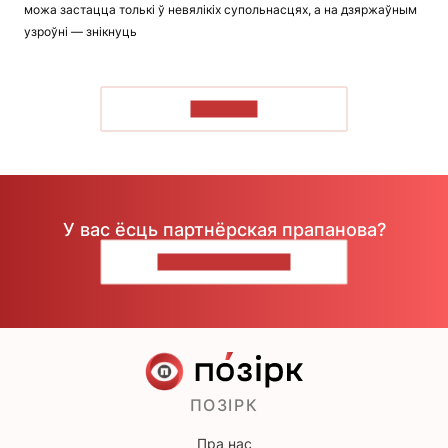
можа застацца толькі ў невялікіх супольнасцях, а на дзяржаўным
узроўні — знікнуць
ЧЫТАЦЬ
У вас ёсць партнёрская прапанова?
НАПІШЫЦЕ НАМ
ПОЗІРК
Пра нас