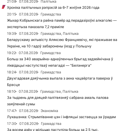
21:08
07.08.2026
Палітыка
Хроніка палітычных рэпрэсій за 6–7 жніўня 2026 года
20:15
07.08.2026
Грамадства
Жыхар Кобрынскага раёна памёр ад перадазіроўкі алкаголю —
экспертыза паказала 7,2 праміле
19:39
07.08.2026
Грамадства, Палітыка
Беларускаму актывісту Аляксею Францкевічу, які пражывае ва
Украіне, на 10 гадоў забаронены ўезд у Польшчу
19:22
07.08.2026
Грамадства
Больш за 340 аварыйна-аднаўленчых брыгад задзейнічана ў
ліквідацыі наступстваў непагадзі — "Белэнерга"
18:24
07.08.2026
Грамадства
Двухгадовая дзяўчынка выпала з акна чацвёртага паверха ў
Брэсце
18:10
07.08.2026
Грамадства, Палітыка
За тыдзень для дзяцей палітвязняў сабрана амаль палова
заяўленай сумы
17:47
07.08.2026
Эканоміка
Лукашэнка: Стрымліванне цэн і інфляцыі застаецца за ўрадам
17:30
07.08.2026
Грамадства
За восем дзён у міліцыю паступіла больш за 2,5 тыс.