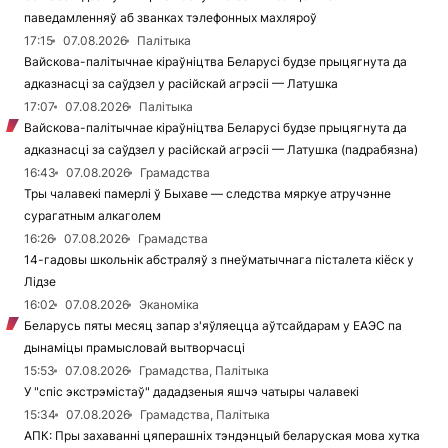
паведамленняў аб званках тэлефонных махляроў
17:15
07.08.2026
Палітыка
Вайскова-палітычнае кіраўніцтва Беларусі будзе прыцягнута да
адказнасці за саўдзел у расійскай агрэсіі — Латушка
17:07
07.08.2026
Палітыка
Вайскова-палітычнае кіраўніцтва Беларусі будзе прыцягнута да
адказнасці за саўдзел у расійскай агрэсіі — Латушка (падрабязна)
16:43
07.08.2026
Грамадства
Тры чалавекі памерлі ў Быхаве — следства мяркуе атручэнне
сурагатным алкаголем
16:26
07.08.2026
Грамадства
14-гадовы школьнік абстраляў з пнеўматычнага пісталета кіёск у
Лідзе
16:02
07.08.2026
Эканоміка
Беларусь пяты месяц запар з'яўляецца аўтсайдарам у ЕАЭС па
дынаміцы прамысловай вытворчасці
15:53
07.08.2026
Грамадства, Палітыка
У "спіс экстрэмістаў" дададзеныя яшчэ чатыры чалавекі
15:34
07.08.2026
Грамадства, Палітыка
АПК: Пры захаванні цяперашніх тэндэнцый беларуская мова хутка