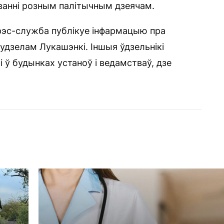
ванні розным палітычным дзеячам.
прэс-служба публікуе інфармацыю пра
 удзелам Лукашэнкі. Іншыя ўдзельнікі
і ў будынках устаноў і ведамстваў, дзе