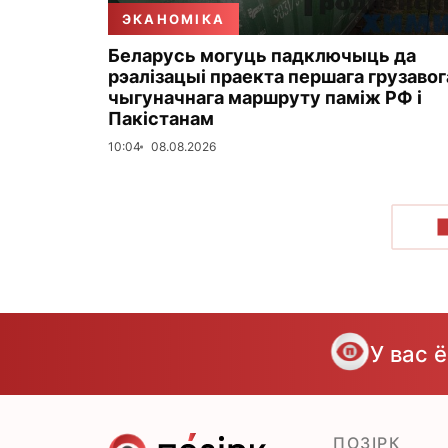
ЭКАНОМІКА
Беларусь могуць падключыць да
рэалізацыі праекта першага грузавог
чыгуначнага маршруту паміж РФ і
Пакістанам
10:04
08.08.2026
У вас 
ПОЗІРК