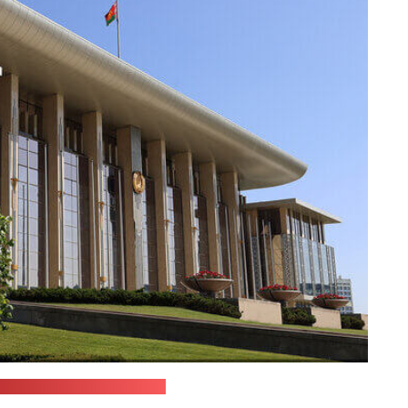
ба Аляксандра Лукашэнкі