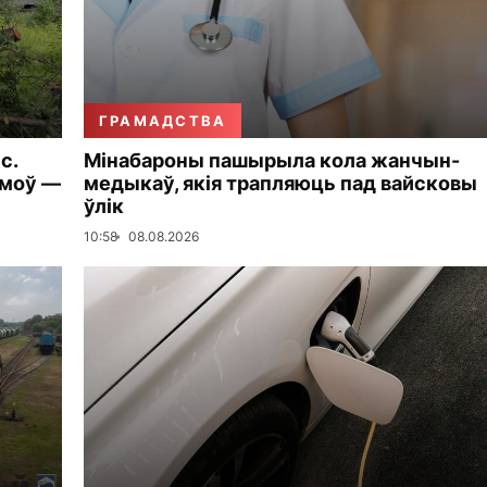
ГРАМАДСТВА
с.
Мінабароны пашырыла кола жанчын-
амоў —
медыкаў, якія трапляюць пад вайсковы
ўлік
10:58
08.08.2026