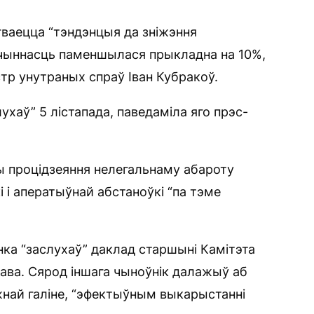
гваецца “тэндэнцыя да зніжэння
лачыннасць паменшылася прыкладна на 10%,
тр унутраных спраў Іван Кубракоў.
ухаў” 5 лістапада, паведаміла яго прэс-
ы процідзеяння нелегальнаму абароту
 і аператыўнай абстаноўкі “па тэме
ка “заслухаў” даклад старшыні Камітэта
ава. Сярод іншага чыноўнік далажыў аб
жнай галіне, “эфектыўным выкарыстанні