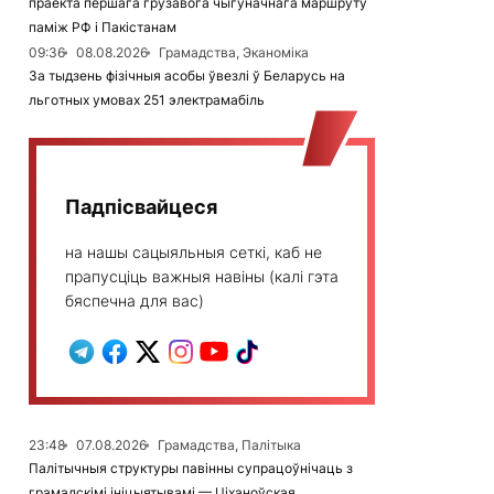
праекта першага грузавога чыгуначнага маршруту
паміж РФ і Пакістанам
09:36
08.08.2026
Грамадства, Эканоміка
За тыдзень фізічныя асобы ўвезлі ў Беларусь на
льготных умовах 251 электрамабіль
Падпісвайцеся
на нашы сацыяльныя сеткі, каб не
прапусціць важныя навіны (калі гэта
бяспечна для вас)
23:48
07.08.2026
Грамадства, Палітыка
Палітычныя структуры павінны супрацоўнічаць з
грамадскімі ініцыятывамі — Ціханоўская