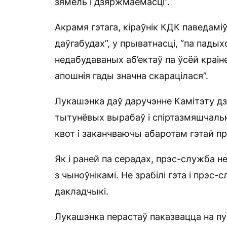
зямель і дзяржмаёмасці”.
Акрамя гэтага, кіраўнік КДК паведамі
даўгабудах”, у прыватнасці, “па пады
недабудаваных аб’ектаў па ўсёй краіне
апошнія гады значна скарацілася”.
Лукашэнка даў даручэнне Камітэту д
тытунёвых вырабаў і спіртазмяшчаль
квот і заканчваючы абаротам гэтай пр
Як і раней па серадах, прэс-служба не
з чыноўнікамі. Не зрабілі гэта і прэс
дакладчыкі.
Лукашэнка перастаў паказвацца на пуб