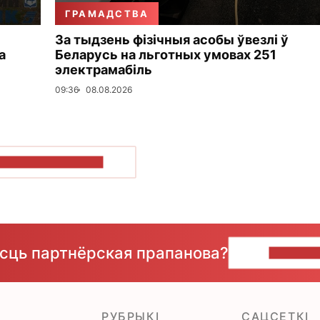
ГРАМАДСТВА
За тыдзень фізічныя асобы ўвезлі ў
а
Беларусь на льготных умовах 251
электрамабіль
09:36
08.08.2026
ПАКАЗАЦЬ БОЛЬШ
ёсць партнёрская прапанова?
НАПІШЫ
РУБРЫКІ
САЦСЕТКІ