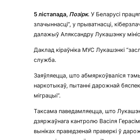
5 лістапада,
Позірк
.
У Беларусі праця
злачыннасці”, у прыватнасці, кіберз
далажыў Аляксандру Лукашэнку мініс
Даклад кіраўніка МУС Лукашэнкі “засл
служба.
Заяўляецца, што абмяркоўваліся тэм
наркотыкаў, пытанні дарожнай бяспекі
міграцыі”.
Таксама паведамляецца, што Лукашэн
дзяржаўнага кантролю Васіля Герасім
выніках праведзенай праверкі ў даро