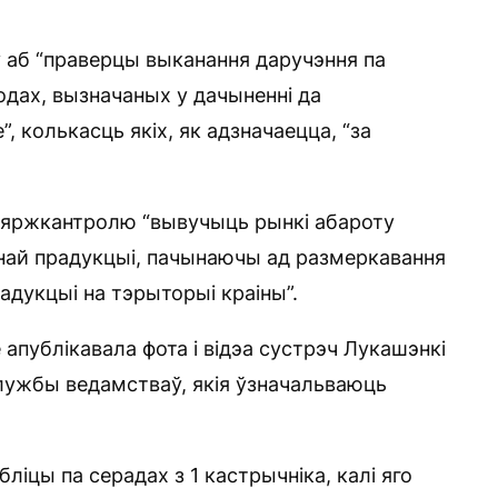
ў аб “праверцы выканання даручэння па
ходах, вызначаных у дачыненні да
”, колькасць якіх, як адзначаецца, “за
зяржкантролю “вывучыць рынкі абароту
най прадукцыі, пачынаючы ад размеркавання
адукцыі на тэрыторыі краіны”.
 апублікавала фота і відэа сустрэч Лукашэнкі
-службы ведамстваў, якія ўзначальваюць
ліцы па серадах з 1 кастрычніка, калі яго