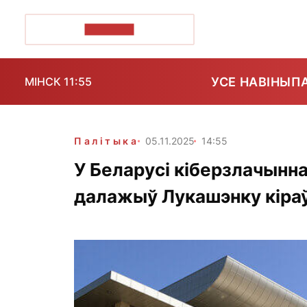
ПОЗІРК+
УСЕ НАВІНЫ
П
МІНСК 11:55
Палітыка
05.11.2025
14:55
У Беларусі кіберзлачынн
далажыў Лукашэнку кіра