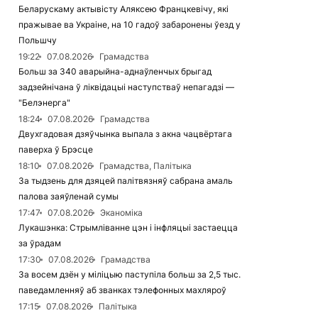
Беларускаму актывісту Аляксею Францкевічу, які
пражывае ва Украіне, на 10 гадоў забаронены ўезд у
Польшчу
19:22
07.08.2026
Грамадства
Больш за 340 аварыйна-аднаўленчых брыгад
задзейнічана ў ліквідацыі наступстваў непагадзі —
"Белэнерга"
18:24
07.08.2026
Грамадства
Двухгадовая дзяўчынка выпала з акна чацвёртага
паверха ў Брэсце
18:10
07.08.2026
Грамадства, Палітыка
За тыдзень для дзяцей палітвязняў сабрана амаль
палова заяўленай сумы
17:47
07.08.2026
Эканоміка
Лукашэнка: Стрымліванне цэн і інфляцыі застаецца
за ўрадам
17:30
07.08.2026
Грамадства
За восем дзён у міліцыю паступіла больш за 2,5 тыс.
паведамленняў аб званках тэлефонных махляроў
17:15
07.08.2026
Палітыка