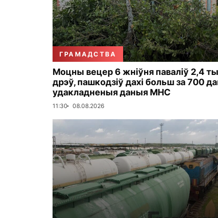
ГРАМАДСТВА
Моцны вецер 6 жніўня паваліў 2,4 ты
дрэў, пашкодзіў дахі больш за 700 д
удакладненыя даныя МНС
11:30
08.08.2026