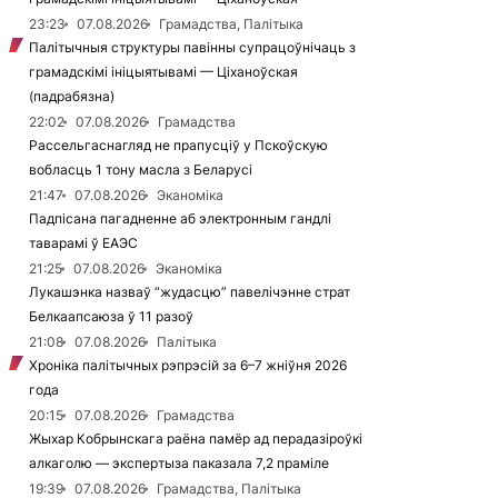
23:23
07.08.2026
Грамадства, Палітыка
Палітычныя структуры павінны супрацоўнічаць з
грамадскімі ініцыятывамі — Ціханоўская
(падрабязна)
22:02
07.08.2026
Грамадства
Рассельгаснагляд не прапусціў у Пскоўскую
вобласць 1 тону масла з Беларусі
21:47
07.08.2026
Эканоміка
Падпісана пагадненне аб электронным гандлі
таварамі ў ЕАЭС
21:25
07.08.2026
Эканоміка
Лукашэнка назваў “жудасцю” павелічэнне страт
Белкаапсаюза ў 11 разоў
21:08
07.08.2026
Палітыка
Хроніка палітычных рэпрэсій за 6–7 жніўня 2026
года
20:15
07.08.2026
Грамадства
Жыхар Кобрынскага раёна памёр ад перадазіроўкі
алкаголю — экспертыза паказала 7,2 праміле
19:39
07.08.2026
Грамадства, Палітыка