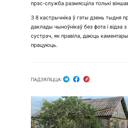
прэс-служба размясціла толькі вінша
З 8 кастрычніка ў гэты дзень тыдня 
даклады чыноўнікаў без фота і відэа з
сустрэч, як правіла, даюць каментары
працуюць.
ПАДЗЯЛІЦЦА: