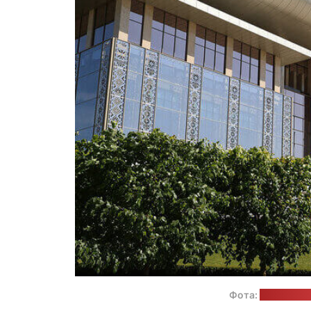
Фота:
прэс-служ