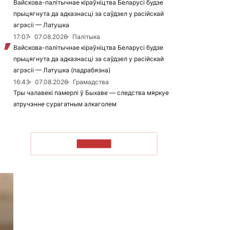
Вайскова-палітычнае кіраўніцтва Беларусі будзе
прыцягнута да адказнасці за саўдзел у расійскай
агрэсіі — Латушка
17:07
07.08.2026
Палітыка
Вайскова-палітычнае кіраўніцтва Беларусі будзе
прыцягнута да адказнасці за саўдзел у расійскай
агрэсіі — Латушка (падрабязна)
16:43
07.08.2026
Грамадства
Тры чалавекі памерлі ў Быхаве — следства мяркуе
атручэнне сурагатным алкаголем
ЧЫТАЦЬ