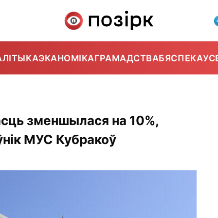
АЛІТЫКА
ЭКАНОМІКА
ГРАМАДСТВА
БЯСПЕКА
УС
асць зменшылася на 10%,
ўнік МУС Кубракоў