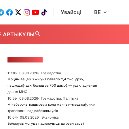
Увайсці
BE
Е АРТЫКУЛЫ
СТУЖКА НАВІН
11:30
08.08.2026
Грамадства
Моцны вецер 6 жніўня паваліў 2,4 тыс. дрэў,
пашкодзіў дахі больш за 700 дамоў — удакладненыя
даныя МНС
10:58
08.08.2026
Грамадства, Палітыка
Мінабароны пашырыла кола жанчын-медыкаў, якія
трапляюць пад вайсковы ўлік
10:04
08.08.2026
Эканоміка
Беларусь могуць падключыць да рэалізацыі