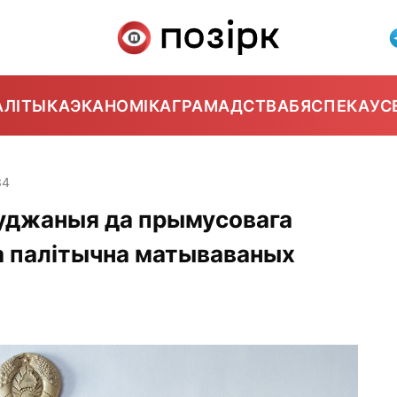
АЛІТЫКА
ЭКАНОМІКА
ГРАМАДСТВА
БЯСПЕКА
УС
34
суджаныя да прымусовага
па палітычна матываваных