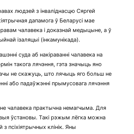
равах людзей з інваліднасцю Сяргей
іхіятрычная дапамога ў Беларусі мае
равам чалавека і доказнай медыцыне, а ў
ыйнай ізаляцыі (інкамунікада).
ашэнні суда аб накіраванні чалавека на
мін такога лячэння, гэта значыць яно
рачы не скажуць, што лячыць яго больш не
енні або падаўжэнні прымусовага лячэння
не чалавека практычна немагчыма. Для
лівыя ўстановы. Такі рэжым лёгка можна
 з псіхіятрычных клінік. Яны