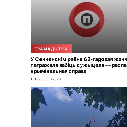
ГРАМАДСТВА
У Сенненскім раёне 62-гадовая жан
пагражала забіць сужыцеля — распа
крымінальная справа
15:08
06.08.2026