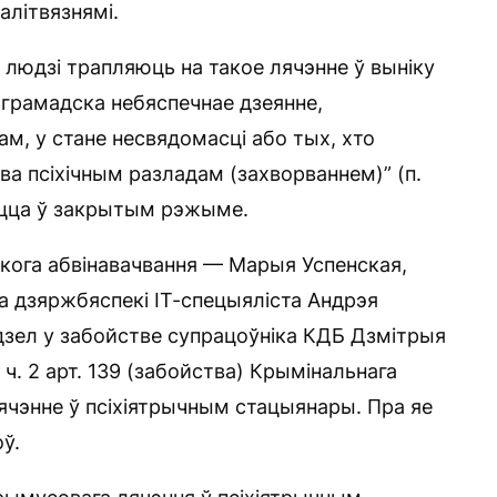
алітвязнямі.
 людзі трапляюць на такое лячэнне ў выніку
і грамадска небяспечнае дзеянне,
, у стане несвядомасці або тых, хто
ва псіхічным разладам (захворваннем)” (п.
аюцца ў закрытым рэжыме.
кога абвінавачвання — Марыя Успенская,
та дзяржбяспекі ІТ-спецыяліста Андрэя
ўдзел у забойстве супрацоўніка КДБ Дзмітрыя
0, ч. 2 арт. 139 (забойства) Крымінальнага
ячэнне ў псіхіятрычным стацыянары. Пра яе
ў.