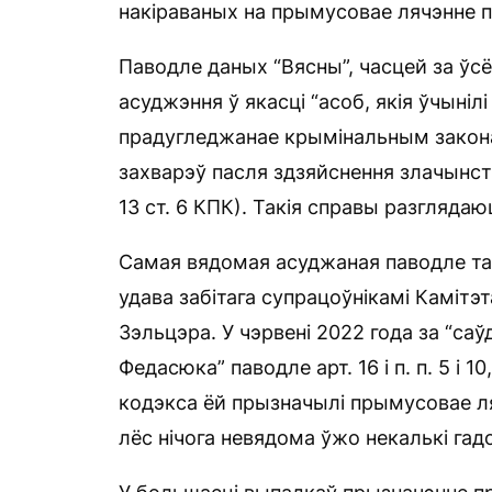
накіраваных на прымусовае лячэнне п
Паводле даных “Вясны”, часцей за ўсё
асуджэння ў якасці “асоб, якія ўчыніл
прадугледжанае крымінальным законам
захварэў пасля здзяйснення злачынст
13 ст. 6 КПК). Такія справы разгляд
Самая вядомая асуджаная паводле та
удава забітага супрацоўнікамі Камітэ
Зэльцэра. У чэрвені 2022 года за “са
Федасюка” паводле арт. 16 і п. п. 5 і 1
кодэкса ёй прызначылі прымусовае л
лёс нічога невядома ўжо некалькі гадо