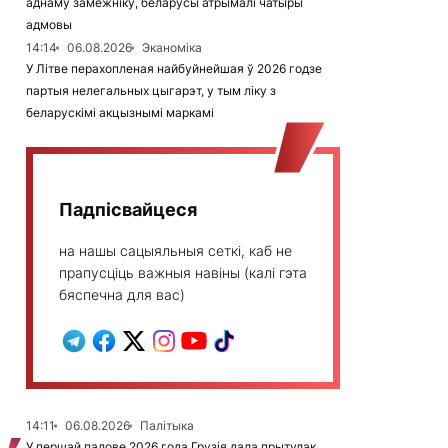
аднаму замежніку, беларусы атрымалі чатыры
адмовы
14:14
06.08.2026
Эканоміка
У Літве перахопленая найбуйнейшая ў 2026 годзе
партыя нелегальных цыгарэт, у тым ліку з
беларускімі акцызнымі маркамі
Падпісвайцеся
на нашы сацыяльныя сеткі, каб не
прапусціць важныя навіны (калі гэта
бяспечна для вас)
14:11
06.08.2026
Палітыка
У першай палове 2026 года Грузія дала прытулак