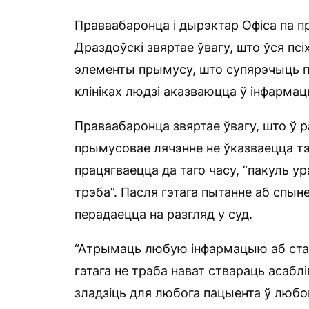
Праваабаронца і дырэктар Офіса па п
Драздоўскі звяртае ўвагу, што ўся пс
элементы прымусу, што супярэчыць п
клініках людзі аказваюцца ў інфармац
Праваабаронца звяртае ўвагу, што ў р
прымусовае лячэнне не ўказваецца тэр
працягваецца да таго часу, “пакуль у
трэба”. Пасля гэтага пытанне аб спын
перадаецца на разгляд у суд.
“Атрымаць любую інфармацыю аб ста
гэтага не трэба нават ствараць асаб
зладзіць для любога пацыента ў любой