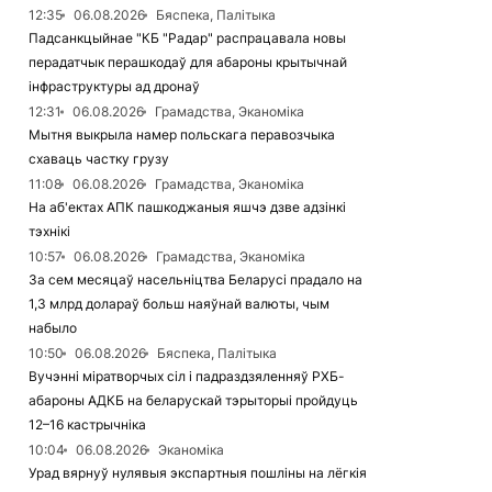
12:35
06.08.2026
Бяспека, Палітыка
Падсанкцыйнае "КБ "Радар" распрацавала новы
перадатчык перашкодаў для абароны крытычнай
інфраструктуры ад дронаў
12:31
06.08.2026
Грамадства, Эканоміка
Мытня выкрыла намер польскага перавозчыка
схаваць частку грузу
11:08
06.08.2026
Грамадства, Эканоміка
На аб'ектах АПК пашкоджаныя яшчэ дзве адзінкі
тэхнікі
10:57
06.08.2026
Грамадства, Эканоміка
За сем месяцаў насельніцтва Беларусі прадало на
1,3 млрд долараў больш наяўнай валюты, чым
набыло
10:50
06.08.2026
Бяспека, Палітыка
Вучэнні міратворчых сіл і падраздзяленняў РХБ-
абароны АДКБ на беларускай тэрыторыі пройдуць
12–16 кастрычніка
10:04
06.08.2026
Эканоміка
Урад вярнуў нулявыя экспартныя пошліны на лёгкія