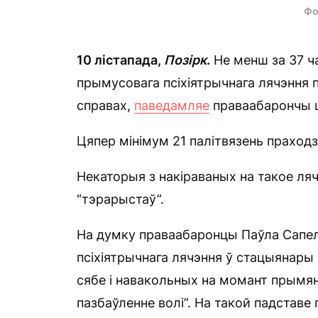
Фо
10 лістапада,
Позірк
.
Не менш за 37 ч
прымусовага псіхіятрычнага лячэння
справах,
паведамляе
праваабарончы ц
Цяпер мінімум 21 палітвязень праход
Некаторыя з накіраваных на такое ляч
“тэрарыстаў”.
На думку праваабаронцы Паўла Сапел
псіхіятрычнага лячэння ў стацыянары 
сябе і навакольных на момант прымян
пазбаўленне волі”. На такой падстав