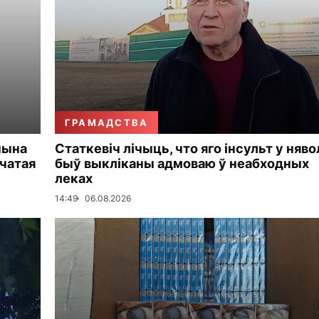
ГРАМАДСТВА
чына
Статкевіч лічыць, что яго інсульт у няво
чатая
быў выкліканы адмоваю ў неабходных
леках
14:49
06.08.2026