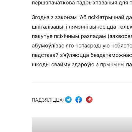
першапачаткова падрыхтаваныя для т
Згодна з законам “Аб псіхіятрычнай 
шпіталізацыі і лячэнні выносіцца тол
пакутуе псіхічным разладам (захворван
абумоўлівае яго непасрэдную небяспек
падставай з’яўляюцца бездапаможнас
шкоды свайму здароўю з прычыны пага
ПАДЗЯЛІЦЦА: