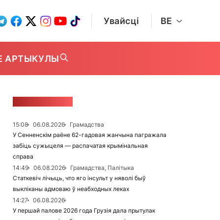
Увайсці
BE
Е АРТЫКУЛЫ
СТУЖКА НАВІН
15:08
06.08.2026
Грамадства
У Сенненскім раёне 62-гадовая жанчына пагражала
забіць сужыцеля — распачатая крымінальная
справа
14:49
06.08.2026
Грамадства, Палітыка
Статкевіч лічыць, что яго інсульт у няволі быў
выкліканы адмоваю ў неабходных леках
14:27
06.08.2026
У першай палове 2026 года Грузія дала прытулак