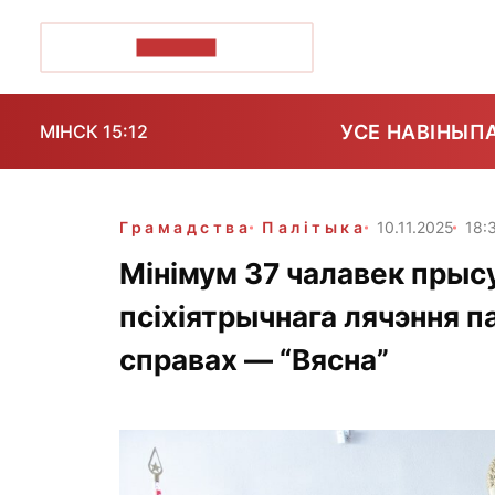
ПОЗІРК+
УСЕ НАВІНЫ
П
МІНСК 15:12
Грамадства
Палітыка
10.11.2025
18:
Мінімум 37 чалавек пры
псіхіятрычнага лячэння 
справах — “Вясна”