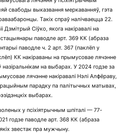
рымусовага лячэння ў псіхіятрычным
ыяй свабоды выказвання меркаванняў, гэта
раваабаронцы. Такіх спраў налічваецца 22.
 Дзмітрый Сіўко, якога накіравалі на
стацыянары паводле арт. 369 КК (абраза
тарыі паводле ч. 2 арт. 367 (паклёп у
паклёп) КК накіраваны на прымусовае лячэнне
 назіральнікам на выбарах. У 2024 годзе за
ымусовае лячэнне накіравалі Нэлі Алфёраву,
страцыйным парадку па палітычных матывах,
рэзідэнцкіх выбарах.
оленых у псіхіятрычным шпіталі — 77-
2021 годзе паводле арт. 368 КК (абраза
іякіх звестак пра мужчыну.