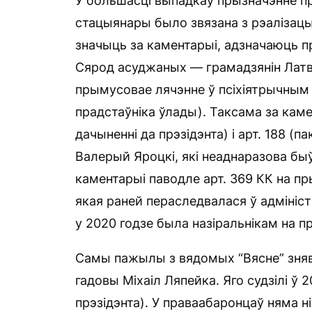
У большасці выпадкаў прызначэнне п
стацыянары было звязана з рэалізац
значыць за каментарыі, адзначаюць п
Сярод асуджаных — грамадзянін Латвіі
прымусовае лячэнне ў псіхіятрычным 
прадстаўніка ўлады). Таксама за камен
дачыненні да прэзідэнта) і арт. 188 (
Валерый Яроцкі, які неаднаразова быў
каментарыі паводле арт. 369 КК на пр
якая раней пераследвалася ў адміні
у 2020 годзе была назіральнікам на п
Самы пажылы з вядомых “Вясне” зняв
гадовы Міхаіл Ляпейка. Яго судзілі ў 
прэзідэнта). У праваабаронцаў няма н