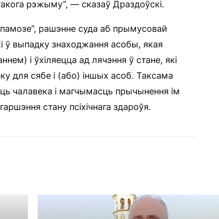
акога рэжыму”, — сказаў Драздоўскі.
дапамозе”, рашэнне суда аб прымусовай
ькі ў выпадку знаходжання асобы, якая
нем) і ўхіляецца ад лячэння ў стане, які
у для сябе і (або) іншых асоб. Таксама
ць чалавека і магчымасць прычынення ім
ршэння стану псіхічнага здароўя.