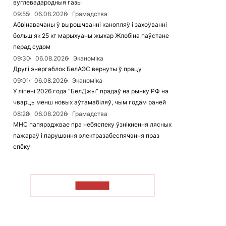
вуглевадародныя газы
09:55
06.08.2026
Грамадства
Абвінавачаны ў вырошчванні канопляў і захоўванні
больш як 25 кг марыхуаны жыхар Жлобіна паўстане
перад судом
09:30
06.08.2026
Эканоміка
Другі энергаблок БелАЭС вернуты ў працу
09:01
06.08.2026
Эканоміка
У ліпені 2026 года “БелДжы” прадаў на рынку РФ на
чвэрць менш новых аўтамабіляў, чым годам раней
08:28
06.08.2026
Грамадства
МНС папярэджвае пра небяспеку ўзнікнення лясных
пажараў і парушэння электразабеспячэння праз
спёку
ЧЫТАЦЬ