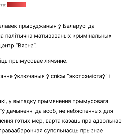
та:
“Позірк”
алавек прысуджаныя ў Беларусі да
 па палітычна матываваных крымінальных
энтр “Вясна”.
зіць прымусовае лячэнне.
энне ўключаныя ў спісы “экстрэмістаў” і
кі, у выпадку прымянення прымусовага
“ў дачыненні да асоб, не небяспечных для
ення гэтых мер, варта казаць пра адвольнае
е праваабарончая супольнасць прызнае