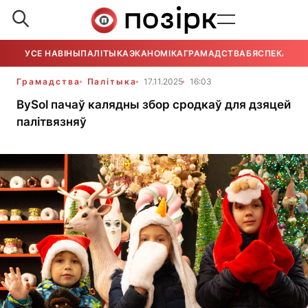
УСЕ НАВІНЫ
ПАЛІТЫКА
ЭКАНОМІКА
ГРАМАДСТВА
БЯСПЕКА
УСЕ
Грамадства
Палітыка
17.11.2025
16:03
BySol пачаў калядны збор сродкаў для дзяцей
палітвязняў