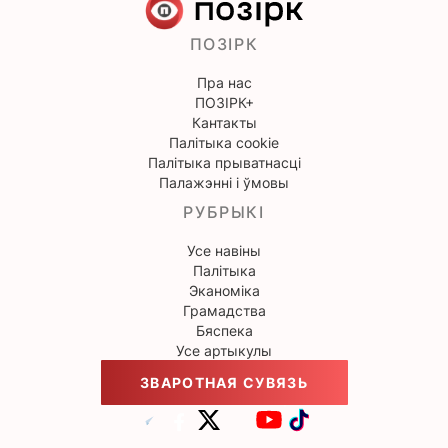
ПОЗІРК
Пра нас
ПОЗІРК+
Кантакты
Палітыка cookie
Палітыка прыватнасці
Палажэнні і ўмовы
РУБРЫКІ
Усе навіны
Палітыка
Эканоміка
Грамадства
Бяспека
Усе артыкулы
ЗВАРОТНАЯ СУВЯЗЬ