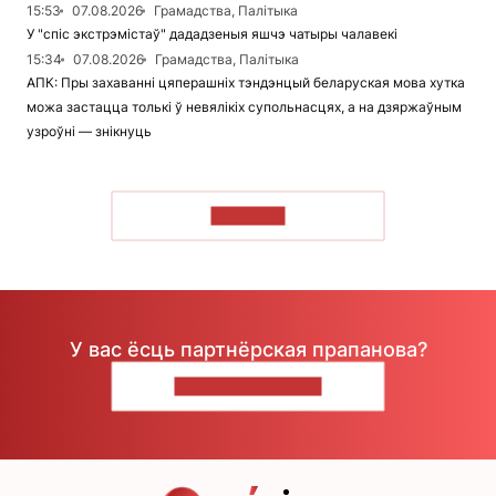
15:53
07.08.2026
Грамадства, Палітыка
У "спіс экстрэмістаў" дададзеныя яшчэ чатыры чалавекі
15:34
07.08.2026
Грамадства, Палітыка
АПК: Пры захаванні цяперашніх тэндэнцый беларуская мова хутка
можа застацца толькі ў невялікіх супольнасцях, а на дзяржаўным
узроўні — знікнуць
ЧЫТАЦЬ
У вас ёсць партнёрская прапанова?
НАПІШЫЦЕ НАМ