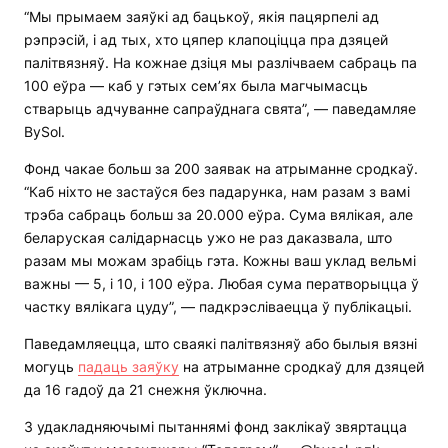
“Мы прымаем заяўкі ад бацькоў, якія пацярпелі ад
рэпрэсій, і ад тых, хто цяпер клапоціцца пра дзяцей
палітвязняў. На кожнае дзіця мы разлічваем сабраць па
100 еўра — каб у гэтых сем’ях была магчымасць
стварыць адчуванне сапраўднага свята”, — паведамляе
BySol.
Фонд чакае больш за 200 заявак на атрыманне сродкаў.
“Каб ніхто не застаўся без падарунка, нам разам з вамі
трэба сабраць больш за 20.000 еўра. Сума вялікая, але
беларуская салідарнасць ужо не раз даказвала, што
разам мы можам зрабіць гэта. Кожны ваш уклад вельмі
важны — 5, і 10, і 100 еўра. Любая сума ператворыцца ў
частку вялікага цуду”, — падкрэсліваецца ў публікацыі.
Паведамляецца, што сваякі палітвязняў або былыя вязні
могуць
падаць заяўку
на атрыманне сродкаў для дзяцей
да 16 гадоў да 21 снежня ўключна.
З удакладняючымі пытаннямі фонд заклікаў звяртацца