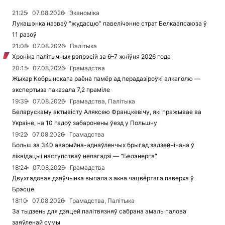
21:25
07.08.2026
Эканоміка
Лукашэнка назваў “жудасцю” павелічэнне страт Белкаапсаюза ў
11 разоў
21:08
07.08.2026
Палітыка
Хроніка палітычных рэпрэсій за 6–7 жніўня 2026 года
20:15
07.08.2026
Грамадства
Жыхар Кобрынскага раёна памёр ад перадазіроўкі алкаголю —
экспертыза паказала 7,2 праміле
19:39
07.08.2026
Грамадства, Палітыка
Беларускаму актывісту Аляксею Францкевічу, які пражывае ва
Украіне, на 10 гадоў забаронены ўезд у Польшчу
19:22
07.08.2026
Грамадства
Больш за 340 аварыйна-аднаўленчых брыгад задзейнічана ў
ліквідацыі наступстваў непагадзі — "Белэнерга"
18:24
07.08.2026
Грамадства
Двухгадовая дзяўчынка выпала з акна чацвёртага паверха ў
Брэсце
18:10
07.08.2026
Грамадства, Палітыка
За тыдзень для дзяцей палітвязняў сабрана амаль палова
заяўленай сумы