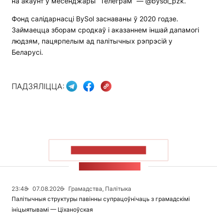
на акаўнт у месенджары “Телеграм” — @bysol_pzk.
Фонд салідарнасці BySol заснаваны ў 2020 годзе.
Займаецца зборам сродкаў і аказаннем іншай дапамогі
людзям, пацярпелым ад палітычных рэпрэсій у
Беларусі.
ПАДЗЯЛІЦЦА:
ПАКАЗАЦЬ БОЛЬШ
СТУЖКА НАВІН
23:48
07.08.2026
Грамадства, Палітыка
Палітычныя структуры павінны супрацоўнічаць з грамадскімі
ініцыятывамі — Ціханоўская