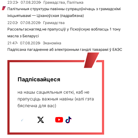
23:23
07.08.2026
Грамадства, Палітыка
Палітычныя структуры павінны супрацоўнічаць з грамадскімі
ініцыятывамі — Ціханоўская (падрабязна)
22:02
07.08.2026
Грамадства
Рассельгаснагляд не прапусціў у Пскоўскую вобласць 1 тону
масла з Беларусі
21:47
07.08.2026
Эканоміка
Падпісана пагадненне аб электронным гандлі таварамі ў ЕАЭС
Падпісвайцеся
на нашы сацыяльныя сеткі, каб не
прапусціць важныя навіны (калі гэта
бяспечна для вас)