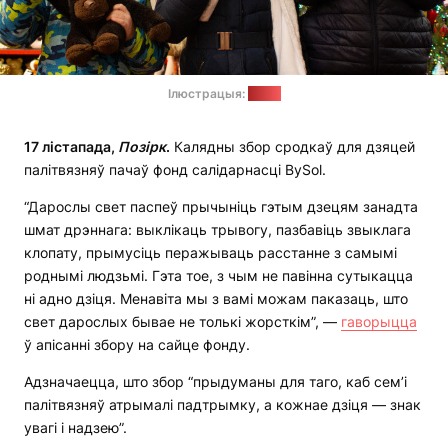
Ілюстрацыя:
BySol
17 лістапада,
Позірк
.
Калядны збор сродкаў для дзяцей
палітвязняў пачаў фонд салідарнасці BySol.
“Дарослы свет паспеў прычыніць гэтым дзецям занадта
шмат дрэннага: выклікаць трывогу, пазбавіць звыклага
клопату, прымусіць перажываць расстанне з самымі
роднымі людзьмі. Гэта тое, з чым не павінна сутыкацца
ні адно дзіця. Менавіта мы з вамі можам паказаць, што
свет дарослых бывае не толькі жорсткім”, —
гаворыцца
ў апісанні збору на сайце фонду.
Адзначаецца, што збор “прыдуманы для таго, каб сем’і
палітвязняў атрымалі падтрымку, а кожнае дзіця — знак
увагі і надзею”.