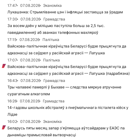
17:47
07.08.2026
Эканоміка
Лукашэнка: Стрымліванне цэн і інфляцыі застаецца за ўрадам
17:30
07.08.2026
Грамадства
За восем дзён у міліцыю паступіла больш за 2,5 тыс.
паведамленняў аб званках тэлефонных махляроў
17:15
07.08.2026
Палітыка
Вайскова-палітычнае кіраўніцтва Беларусі будзе прыцягнута да
адказнасці за саўдзел у расійскай агрэсіі — Латушка
17:07
07.08.2026
Палітыка
Вайскова-палітычнае кіраўніцтва Беларусі будзе прыцягнута да
адказнасці за саўдзел у расійскай агрэсіі — Латушка (падрабязна)
16:43
07.08.2026
Грамадства
Тры чалавекі памерлі ў Быхаве — следства мяркуе атручэнне
сурагатным алкаголем
16:26
07.08.2026
Грамадства
14-гадовы школьнік абстраляў з пнеўматычнага пісталета кіёск у
Лідзе
16:02
07.08.2026
Эканоміка
Беларусь пяты месяц запар з'яўляецца аўтсайдарам у ЕАЭС па
дынаміцы прамысловай вытворчасці